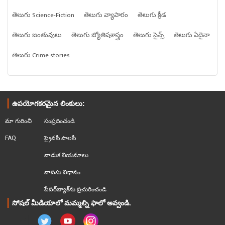
తెలుగు Science-Fiction
తెలుగు వ్యాపారం
తెలుగు క్రీడ
తెలుగు జంతువులు
తెలుగు జ్యోతిషశాస్త్రం
తెలుగు సైన్స్
తెలుగు ఏదైనా
తెలుగు Crime stories
ఉపయోగకరమైన లింకులు:
మా గురించి
సంప్రదించండి
FAQ
ప్రైవసీ పాలసీ
వాడుక నియమాలు
వాపసు విధానం
పేపర్‌బ్యాక్‌ను ప్రచురించండి
సోషల్ మీడియాలో మమ్మల్ని ఫాలో అవ్వండి.