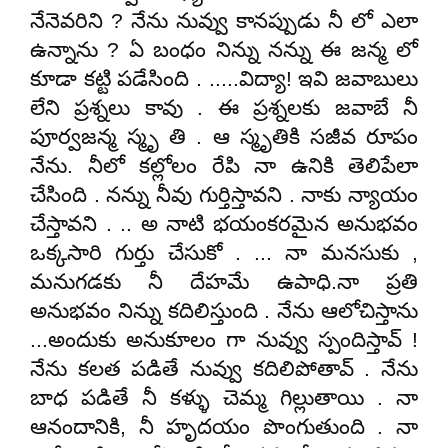
నేనెవరిని ? నేను నువ్వు కానప్పుడు నీ లో ఎలా
ఉన్నాను ? ఏ బంధం నిన్ను నన్ను ఈ జన్మ లో
కూడా కట్టి పడేసింది . .....విద్యా! ఇవి జవాబులు
లేని ప్రశ్నలు కావు . ఈ ప్రశ్నలకు జవాబే నీ
పూర్వజన్మ స్మృ తి . ఆ స్మృతికి సజీవ రూపం
నేను. నీలో కల్లోలం రేపి నా ఉనికి తెలిపేలా
చేసింది . నన్ను నీవు గుర్తిస్తావని . నాకు న్యాయం
చేస్తావని . .. అ నాటి భయంకరమైన అనుభవం
ఒక్కసారి గుర్తు చేసుకో . ... నా మనసుకు ,
మనుగడకు నీ దేహమే ఉపాధి.నా ప్రతి
అనుభవం నిన్ను కదిలిస్తుంది . నేను ఆలోచిస్తాను
...అందుకు అనుకూలం గా నువ్వు స్పందిస్తావ్ !
నేను కలత పడితే నువ్వు కదిలిపోతావ్ . నేను
బాధ పడితే నీ కళ్ళు చెమ్మ గిల్లుతాయి . నా
ఆనందానికి, నీ హృదయం పొంగుతుంది . నా