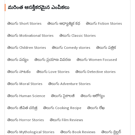
మరింత ఆసక్తికరమైన ఎంపికలు
తెలుగు Short Stories
తెలుగు ఆధ్యాత్మిక కథ
తెలుగు Fiction Stories
తెలుగు Motivational Stories
తెలుగు Classic Stories
తెలుగు Children Stories
తెలుగు Comedy stories
తెలుగు పత్రిక
తెలుగు పద్యం
తెలుగు ప్రయాణ వివరణ
తెలుగు Women Focused
తెలుగు నాటకం
తెలుగు Love Stories
తెలుగు Detective stories
తెలుగు Moral Stories
తెలుగు Adventure Stories
తెలుగు Human Science
తెలుగు సైకాలజీ
తెలుగు ఆరోగ్యం
తెలుగు జీవిత చరిత్ర
తెలుగు Cooking Recipe
తెలుగు లేఖ
తెలుగు Horror Stories
తెలుగు Film Reviews
తెలుగు Mythological Stories
తెలుగు Book Reviews
తెలుగు థ్రిల్లర్