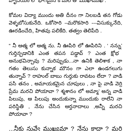
హృదయం లో భాగమైన కోమల తో ముఖాముఖి .
కోమల విద్యా ముందు అతి దీనం గా నిలబడి తన గోడు
వెళ్ళబోసుకునేది. ఒకోసారి –మరొకసారి ---విసుక్కునేది
,
,
ఊరడించేది
హితవు పలికేది. తత్వం తెలిపేది .
“ నీ ఆత్మ లో ఆత్మ ను. నీ ఊపిరి లో ఊపిరిని . ‘ నన్ను
’
గుర్తిన్చడానికి ఎంత తపన
పడ్డావ్ ? ఎంత క్షోభ
అనుభవిన్చావు ? మరిప్పుడు...నా ఉనికి తెలిశాక , నా
గతం తెలుసు కున్నాక మౌనం గా ఎలా ఉండగలుగు
తున్నావ్ ? రాహుల్ బాబు గుర్తుకు రావటం లేదా ? వాడి
పసి తనం , అమాయకమైన చూపులు , నా పై వాడి వెర్రి
ప్రేమ మరచి పోయావా ? శ్మశానం లో అమ్మా
’
అన్న వాడి
పిలుపు
,
ఆ పిలుపు అందుకున్నా ముందుకు రాలేని నా
పరిస్థితి , నేను చేసిన ఆర్తనాదాలు ,అన్నీ మరచి
పోయావా ?
...నీకు నువ్వే ముఖ్యమా ? నేను కాదా ? మరి