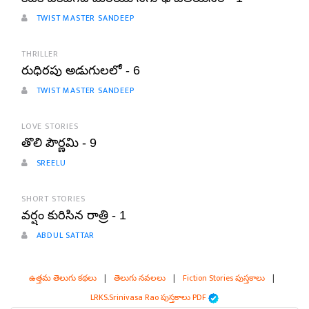
TWIST MASTER SANDEEP
THRILLER
రుధిరపు అడుగులలో - 6
TWIST MASTER SANDEEP
LOVE STORIES
తొలి పౌర్ణమి - 9
SREELU
SHORT STORIES
వర్షం కురిసిన రాత్రి - 1
ABDUL SATTAR
ఉత్తమ తెలుగు కథలు
|
తెలుగు నవలలు
|
Fiction Stories పుస్తకాలు
|
LRKS.Srinivasa Rao పుస్తకాలు PDF