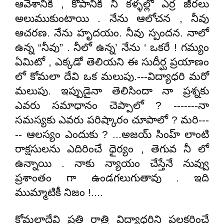
ఆవేశానికి , కోపానికి నీ కళ్ళల్లో ఎర్ర జీరలు
అలుముకుంటాయి . నేను ఆలోచన , నీవు
ఆచరణ. నేను హృదయం. నీవు స్పందన. నాలో
ఉన్న “నీవు” . నీలో ఉన్న’ నేను ‘ ఒకరే ! గమ్యం
ఏమిటో , ఎక్కడో తెలియని ఈ సుదీర్ఘ ప్రయాణం
లో కోమలా దేవి ఒక మలుపు.---విద్యాధరి మరో
మలుపు. ఇప్పుడైనా తెలిసిందా నా ప్రశ్నకు
ఎవరు సమాధానం చెప్పాలో ? -------నా
సమస్యకు ఎవరు పరిష్కారం చూపాలో ? మరి---
-- ఆలస్యం ఎందుకు ? ...అజయ్ సింహ్ లాంటి
రాక్షసులను ఎదిరించే ధైర్యం , తెగువ నీ లో
ఉన్నాయి . నాకు న్యాయం చేస్తేనే నువ్వు
ప్రశాంతం గా ఉండగలుగుతావు . ఇది
ముమ్మాటికీ నిజం !....
కోమలాదేవి ప్రతి రాత్రి విద్యాధరిని పలకరించే