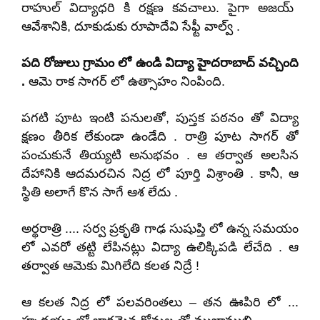
రాహుల్ విద్యాధరి కి రక్షణ కవచాలు. పైగా అజయ్
ఆవేశానికి
,
దూకుడుకు రూపాదేవి సేఫ్టీ వాల్వ్ .
పది రోజులు గ్రామం లో ఉండి విద్యా హైదరాబాద్ వచ్చింది
.
ఆమె రాక సాగర్ లో ఉత్సాహం నింపింది.
పగటి పూట ఇంటి పనులతో
,
పుస్తక పఠనం తో విద్యా
క్షణం తీరిక లేకుండా ఉండేది . రాత్రి పూట సాగర్ తో
పంచుకునే తియ్యటి అనుభవం . ఆ తర్వాత అలసిన
దేహానికి ఆదమరచిన నిద్ర లో పూర్తి విశ్రాంతి . కానీ
,
ఆ
స్థితి అలాగే కొన సాగే ఆశ లేదు .
అర్థరాత్రి .... సర్వ ప్రకృతి గాఢ సుషుప్తి లో ఉన్న సమయం
లో ఎవరో తట్టి లేపినట్లు విద్యా ఉలిక్కిపడి లేచేది . ఆ
తర్వాత ఆమెకు మిగిలేది కలత నిద్రే !
ఆ కలత నిద్ర లో పలవరింతలు – తన ఊపిరి లో ...