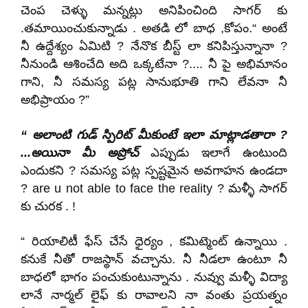
చెంప చెళ్ళు మన్నట్లు అనిపించింది సాగర్ కు
.తమాయించుకున్నాడు . అతడి లో బాధ ,కోపం.“ అంటే
నీ ఉద్దేశ్యం ఏమిటి ? నేనొక బీస్ట్ లా కనిపిస్తున్నానా ?
నీనుండి ఆశించేది అది ఒక్కటేనా ?.... నీ పై అభిమానం
గాని
,
నీ సమస్య పట్ల సానుభూతి గాని లేవనా నీ
అభిప్రాయం ?”
“ అలాంటి గుడ్ స్పిరిట్ మీకుంటే ఇలా మాట్లాడతారా ?
...అయినా మీ అప్రోచ్
ఎప్పుడు ఇలాగే ఉంటుంది
ఎందుకని ? సమస్య పట్ల స్పష్టమైన అవగాహన ఉండదా
?
are u not able to face the reality ?
మళ్ళీ సాగర్
కు చురక . !
“ రియాలిటీ ఫేస్ చేసే ధైర్యం , కమిట్మెంట్ ఉన్నాయి .
కనుకే నీతో రాజస్థాన్ వచ్చాను. నీ నీడలా ఉంటూ నీ
బాధలో భాగం పంచుకుంటున్నాను . నువ్వు మళ్ళీ విద్యా
లానే నార్మల్ లైఫ్ కు రావాలని నా వంతు ప్రయత్నం