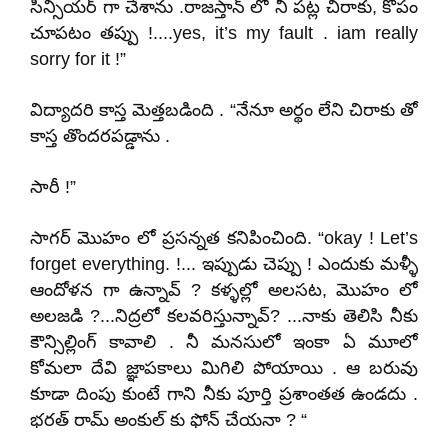
సిన్సియర్ గా చేశాను .రాజస్తాన్ లో నీ పట్ల చిరాకు
,
కోపం
చూపటం తప్పు !....
yes, it’s my fault . iam really
sorry for it !”
విద్యాదరి కాస్త మెత్తబడింది . “నేనూ అర్థం లేని చిరాకు తో
కాస్త తొందరపడ్డాను .
సారీ !”
సాగర్ మొహం లో ప్రసన్నత కనిపించింది. “
okay ! Let’s
forget everything. !...
ఇప్పుడు చెప్పు ! ఎందుకు మళ్ళీ
ఆందోళన గా ఉన్నావ్ ? కళ్ళల్లో అలసట
,
మొహం లో
అలజడి ?...నిద్రలో కలవరిస్తున్నావ్
?
...నాకు తెలిసి నీకు
కౌన్సిల్లింగ్ కావాలి . నీ మనసులో ఇంకా ఏ మూలో
కోమలా దేవి జ్ఞాపకాలు మిగిలి పోయాయి . ఆ బరువు
కూడా దింపు కుంటే గాని నీకు పూర్తి ప్రశాంతత ఉండదు .
భరత్ రామ్ అంకుల్ కు ఫోన్ చేయనా ? “