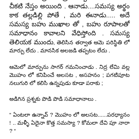
చీకటి నేస్తం అయింది . ఆనాడు....సమస్య అర్థం
కాక తల్లడిల్లి పోతే , మరి ఈనాడు..... అదే
సమస్య బహు ముఖాల తో , బహు రూపాలతో
సమాధానం కావాలని వేధిస్తోంది . సమస్య
తెలియక ముందు
,
తెలిసిన తర్వాత ఆమె పరిస్థితి లో
మార్పు లేదు . మానసిక అలజడి తప్పటం లేదు .
ఆమెలో మార్పును సాగర్ గమనించాడు . నిద్ర లేమి వల్ల
మొహం లో కనిపించే అలసట , అసహనం ; పగటిపూట
నలుగురి లో కలిసి ఉన్నపుడు కూడా పరాకు ;
అడిగిన ప్రశ్నకు పొడి పొడి సమాధానాలు .
“ ఏంటలా ఉన్నావ్ ? మొహం లో అలసట......పరధ్యానం
! .. మళ్ళీ ఏదైనా కొత్త సమస్యా ? కోమలా దేవి పూ నారా
? “