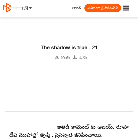
☰
లాగిన్
தமிழ்
ఉచితంగా ప్రచురించండి
The shadow is true - 21
10.6k
4.9k
అతడి కామెంట్ కు అజయ్
,
రూపా
దేవి మొహాల్లో తృప్తి , ప్రసన్నత కనిపించాయి.