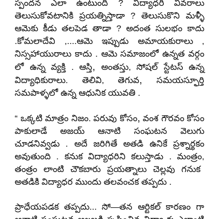
స్పందన ఎలా ఉంటుంది ? విద్యాధరి వివరాలు
తెలుసుకోవటానికి ప్రయత్నిస్తాడా ? తెలుసుకొని మళ్ళీ
ఆమెకు కీడు తలపెడ తాడా ? అదంత సులభం కాదు
.కోమలాదేవి ,....ఆమె ఇప్పుడు అమాయకురాలు ,
నిస్సహాయురాలు కాదు . ఆమె సమాజంలో ఉన్నత వర్గం
,
లో ఉన్న వ్యక్తి . ఆస్తి
అంతస్తు
,
సోషల్ స్టేటస్ ఉన్న
,
విద్యాధికురాలు. తెలివి
,
తెగువ
సమయస్ఫూర్తి
సమపాళ్ళలో ఉన్న ఆధునిక యువతి .
,
“ ఒక్కటి మాత్రం నిజం. పరువు కోసం
వంశ గౌరవం కోసం
పాకులాడే అజయ్ ఆనాటి సంఘటన వెలుగు
చూడనివ్వడు . అదే జరిగితే అతడి ఉనికే ప్రశ్నార్థకం
అవుతుంది . కనుక విద్యాధరిని కలుస్తాడు . మంత్రం
,
తంత్రం లాంటి చౌకబారు ప్రయత్నాలు చెల్లవు గనుక
అతడికి విద్యాధర ముందు తలవంచక తప్పదు .
ప్రాధేయపడక తప్పదు... సో—తన ఆర్టికల్ కారణం గా