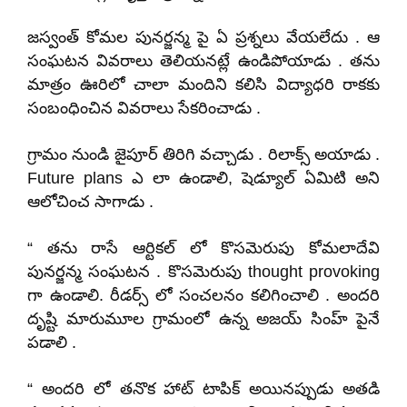
జస్వంత్ కోమల పునర్జన్మ పై ఏ ప్రశ్నలు వేయలేదు . ఆ
సంఘటన వివరాలు తెలియనట్లే ఉండిపోయాడు . తను
మాత్రం ఊరిలో చాలా మందిని కలిసి విద్యాధరి రాకకు
సంబంధించిన వివరాలు సేకరించాడు .
గ్రామం నుండి జైపూర్ తిరిగి వచ్చాడు . రిలాక్స్ అయాడు .
Future plans
ఎ లా ఉండాలి
,
షెడ్యూల్ ఏమిటి అని
ఆలోచించ సాగాడు .
“ తను రాసే ఆర్టికల్ లో కొసమెరుపు కోమలాదేవి
పునర్జన్మ సంఘటన . కొసమెరుపు
thought provoking
గా ఉండాలి. రీడర్స్ లో సంచలనం కలిగించాలి . అందరి
దృష్టి మారుమూల గ్రామంలో ఉన్న అజయ్ సింహ్ పైనే
పడాలి .
“ అందరి లో తనొక హాట్ టాపిక్ అయినప్పుడు అతడి