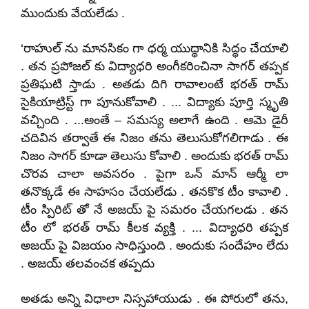
ముందుకు వేయలేడు .
‘రాహుల్ ను మానసికం గా ధర్మ యుద్ధానికి సిద్ధం చేయాలి
. తన ప్రపోజల్ కు విద్యాధరి అంగీకరించినా సాగర్ తప్పక
ప్రతిఘటి స్తాడు . అతడు దిగి రావాలంటే భరత్ రామ్
సైకియాట్రిస్ట్ గా పూనుకోవాలి . ... విద్యాకు పూర్తి స్మృతి
వచ్చింది . ...అంతే – సమస్య అలాగే ఉంది . ఆమె డైరీ
చదివిన తర్వాతే ఈ నిజం తను తెలుసుకోగలిగాడు . ఈ
నిజం సాగర్ కూడా తెలుసు కోవాలి . అందుకు భరత్ రామ్
చొరవ చాలా అవసరం . పైగా ఒన్ మాన్ ఆర్మీ లా
తనొక్కడే ఈ సాహసం చేయలేడు . తనకొక టీం కావాలి .
టీం స్పిరిట్ తో నే అజయ్ పై సమరం చేయగలడు . తన
టీం లో భరత్ రామ్ కీలక వ్యక్తి . ... విద్యాధరి తప్పక
అజయ్ పై విజయం సాధిస్తుంది . అందుకు సందేహం లేదు
. అజయ్ తలవంచక తప్పదు
అతడు అన్ని విధాలా నిస్సహాయుడు . ఈ పోరులో తను
,