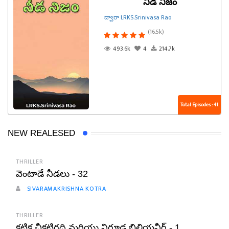
నీడ నిజం
ద్వారా LRKS.Srinivasa Rao
(16.5k)
493.6k
4
214.7k
Total Episodes : 41
NEW REALESED
THRILLER
వెంటాడే నీడలు - 32
SIVARAMAKRISHNA KOTRA
THRILLER
కటిక చీకటిగది మరియు నిగూఢ బిలియనీర్ - 1