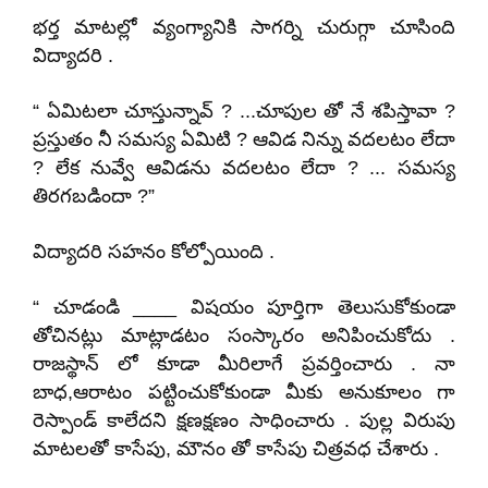
భర్త మాటల్లో వ్యంగ్యానికి సాగర్ని చురుగ్గా చూసింది
విద్యాదరి .
“ ఏమిటలా చూస్తున్నావ్ ? ...చూపుల తో నే శపిస్తావా ?
ప్రస్తుతం నీ సమస్య ఏమిటి ? ఆవిడ నిన్ను వదలటం లేదా
? లేక నువ్వే ఆవిడను వదలటం లేదా ? ... సమస్య
తిరగబడిందా ?”
విద్యాదరి సహనం కోల్పోయింది .
“ చూడండి ____ విషయం పూర్తిగా తెలుసుకోకుండా
తోచినట్లు మాట్లాడటం సంస్కారం అనిపించుకోదు .
రాజస్థాన్ లో కూడా మీరిలాగే ప్రవర్తించారు . నా
బాధ
,
ఆరాటం పట్టించుకోకుండా మీకు అనుకూలం గా
రెస్పాండ్ కాలేదని క్షణక్షణం సాధించారు . పుల్ల విరుపు
మాటలతో కాసేపు
,
మౌనం తో కాసేపు చిత్రవధ చేశారు .