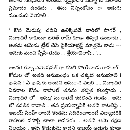
ఆనాటి సంఘటన అలజడి సృష్టించిన విద్యా కు ఎలాంటి
ప్రమాదం ఉండదు . తను నిస్సంకోచం గా అడుగు
ముందుకు వేయాలి .
‘ కొస మెరుపు చదివి ఉలిక్కిపడే వారిలో సాగర్ ,
విద్యాధరే కాకుండా భరత్ రామ్ కూడా తప్పక ఉంటాడు .
అతడు ఆమెను ట్రీట్ చేసే సైకియాట్రిస్ట్ మాత్రమే కాదు ---
ఆమెకు మంచి స్నేహితుడు . , శ్రేయోభిలాషి . ‘...
అందరి కన్నా ఎమోషనల్ గా కదిలి పోయేవాడు రాహుల్ .
కోమల తో అతడి అనుబంధం ఒక చక్కటి అనుభూతి !
భావన ! ఏ భాష కు అందని అనురాగ వల్లరి .....విద్యాధరి
వివరాల కోసం రాహుల్ తనను తప్పక కలుస్తాడు .
విద్యాధరి లో ‘ అమ్మ
’
ను అతడే కదలించ గలడు . ఆమె
లో కదలిక రావాలి . తన ప్రయత్నానికి అతడే కాటలిస్ట్ .
అజయ్ సింహ్ లాంటి కొండను ఎదిరించాలంటే విద్యాదరికి
రాహుల్ సపోర్ట్ చాలా అవసరం . అతడే ఆమె రక్షణ
నిలయం . అన్న కొడుకును కాదని అజయ్ అడుగు కూడా