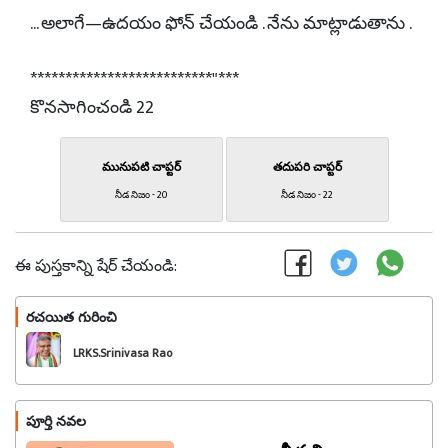
... అలాగే—ఉదయం ఫోన్ చేయండి . నేను మాట్లాడుతాను .
**************************"***
కొనసాగించండి 22
మునుపటి చాప్టర్
తదుపరి చాప్టర్
నీడ నిజం - 20
నీడ నిజం - 22
ఈ పుస్తకాన్ని షేర్ చేయండి:
రచయిత గురించి
ఫాలో అవండి
LRKS.Srinivasa Rao
పూర్తి నవల