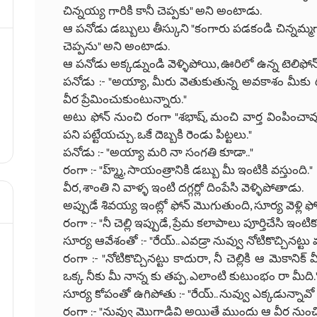
చిన్నయ్య గారికి కానీ చెప్పకు" అని అంటాడు.
ఆ పనోడు డబ్బులు తీస్కుని "కంగారు పడకండి చిన్నమ్మగార
చెప్పను" అని అంటాడు.
ఆ పనోడు అక్కడ్నుండి వెళ్ళిపోయి, ఊరిలో ఉన్న టెలిఫోన్-బూ
పనోడు :- "అయ్యా, మీరు వెతుకుతున్న అవకాశం మీకు 
వీర ప్రేమించుకుంటున్నారు."
అటు ఫోన్ నుంచి రంగా "శభాష్, మంచి వార్త వింపించావ
పని పట్టేయచ్చు. ఒకే దెబ్బకి రెండు పిట్టలు."
పనోడు :- "అయ్యా మరి నా సంగతి కూడా.."
రంగా :- "హ్మ్మ్, సాయంత్రానికి డబ్బు మీ ఇంటికి వస్తుంది."
వీర, శాంతి ని వాళ్ళ ఇంటి దగ్గర్లో దింపేసి వెళ్ళిపోతాడు.
అప్పుడే శివయ్య ఇంట్లో ఫోన్ మొగుతుంది, సూర్య వెళ్లి ఫోన
రంగా :- "నీ చెల్లి ఇప్పుడే, ప్రేమ కలాపాలు పూర్తిచేసి ఇంట
సూర్య ఆవేశంతో :- "రేయ్.. ఎవడ్రా నువ్వు నోటికొచ్చినట్టు
రంగా :- "నోటికొచ్చినట్టు కాదురా, నీ చెల్లికి ఆ మెకా
ఒక్క నీకు మీ నాన్న కు తప్ప. ఎలాంటి కుటుంభం రా మీది.
సూర్య కోపంతో ఉగిపోతు :- "రేయ్.. నువ్వు ఎక్కడున్నావో 
రంగా :- "నువ్వు మొగాడివి అయితే ముందు ఆ వీర నుంచి నీ 