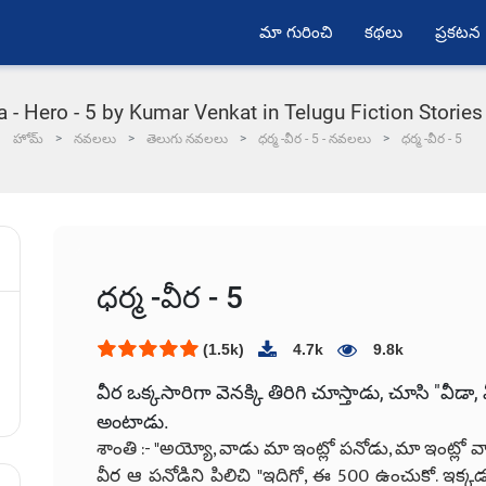
మా గురించి
కథలు
ప్రకటన
- Hero - 5 by Kumar Venkat in Telugu Fiction Storie
హోమ్
నవలలు
తెలుగు నవలలు
ధర్మ -వీర - 5 - నవలలు
ధర్మ -వీర - 5
ధర్మ -వీర - 5
(1.5k)
4.7k
9.8k
వీర ఒక్కసారిగా వెనక్కి తిరిగి చూస్తాడు, చూసి "వీ
అంటాడు.
శాంతి :- "అయ్యో, వాడు మా ఇంట్లో పనోడు, మా ఇంట్లో వాళ్ళ
వీర ఆ పనోడిని పిలిచి "ఇదిగో, ఈ 500 ఉంచుకో. ఇక్కడ 