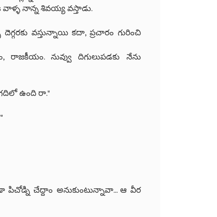
కి వాళ్ళ నాన్న శివయ్య వస్తాడు.
్ దెగ్గరకు వస్తున్నాయి కదా, ప్రచారం గురించి
ారం, రాజకీయం. నువ్వు దిగులుపడకు నేను
 గదిలో ఉంది రా."
"
ా పిచోడ్ని చేద్దాం అనుకుంటున్నావా... ఆ వీర