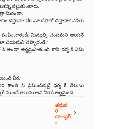
ఒకడ్ని పట్టుకుంటారు.
్రా మీరంతా."
నం చెప్తావా? లేక మా చేతిలో చస్తావా?. ఎవరు
 పంపించారండీ, మిమ్మల్ని చంపమని ఆయనే
లా చేయమని చెప్పారండి."
ర కి అంతా అర్ధమైపోతుంది. కానీ ధర్మ కి ఏమి
ోయింది వీర."
ర శాంతి ని ప్రేమించినట్టే ధర్మ కి తెలుసు
్మ కి ముందే తెలుసు అని వీర కి అర్ధమైంది.
తదుప
›
రి
చాప్టర్