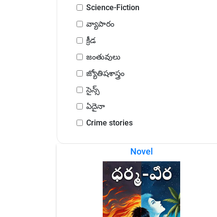
Science-Fiction
వ్యాపారం
క్రీడ
జంతువులు
జ్యోతిషశాస్త్రం
సైన్స్
ఏదైనా
Crime stories
Novel