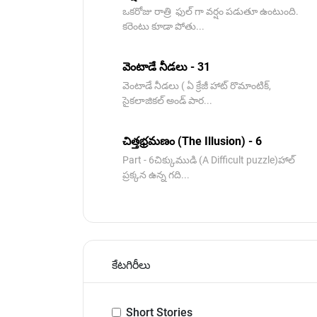
ఒకరోజు రాత్రి ఫుల్ గా వర్షం పడుతూ ఉంటుంది.
కరెంటు కూడా పోతు...
వెంటాడే నీడలు - 31
వెంటాడే నీడలు ( ఏ క్రేజీ హాట్ రొమాంటిక్,
సైకలాజికల్ అండ్ పార...
చిత్తభ్రమణం (The Illusion) - 6
Part - 6చిక్కుముడి (A Difficult puzzle)హాల్
ప్రక్కన ఉన్న గది...
కేటగిరీలు
Short Stories