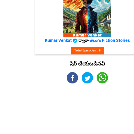
Kumar Venkat
ద్వారా
తెలుగు Fiction Stories
Total Episodes : 9
షేర్ చేయబడినవి