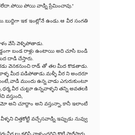
ేదా. పోయి పోయి వాడ్ని ప్రేమించావు."
. బుద్దిగా ఇక ఇంట్లోనే ఉండు. ఆ వీర సంగతి
ం వేసి వెళ్ళిపోతాడు.
 అడ్డంగా బండ రాళ్లు ఉంటాయి అది చూసి బండి
ద దాడి చేస్తారు.
 ఒకడు వెనకనుంచి రాడ్ తో తల మీద కొడతాడు.
న మోకాళ్ళ మీద పడిపోతాడు. మళ్ళీ వీర ని అందరూ
ుతుంటే, వాడి ముందు ఉన్న వాడు ఎగురుకుంటూ
తే, ధర్మ, వీర చుట్టూ ఉన్నవాళ్ళని తన్ని అవతలకి
చి వస్తుంది,
ేమో అని చూద్దాం అని వస్తున్నా, కానీ ఇలాంటి
ళ్ళని చిత్తకోట్టి వచ్చేసవాడ్ని. ఇప్పుడు నువ్వు
మ-వీర లు కలిసి వాళ్ళందరిని కొట్టి పారేస్తారు.