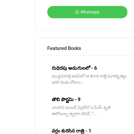
Whatsapp
Featured Books
రుధిరపు అడుగులలో - 6
ముద్దనహళ్లి అడవిలో ఆ కరాళ రాత్రి ఘోరకృత్యం
జరిగి రెండు రోజుల...
తొలి పౌర్ణమి - 9
చాందిని ముందే నిద్రలేచి“ఒసేయ్ శృతి
ఈరోజన్నా త్వరగా లెగవే..”....
వర్షం కురిసిన రాత్రి - 1