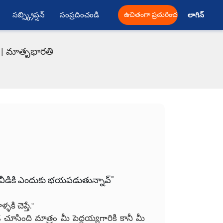
సబ్స్క్రిప్షన్
సంప్రదించండి
ఉచితంగా ప్రచురించండి
లాగిన్ 
s | మాతృభారతి
డా, వీడికి ఎందుకు భయపడుతున్నావ్"
కి చెప్తే."
చూసింది మాత్రం మీ పెద్దయ్యగారికి కానీ మీ