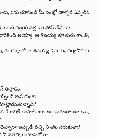
ు, నేను చూసింది మీ ఇంట్లో వాళ్ళకి ఎవ్వరికి
త్ దగ్గరికి వెల్లి ఒక ఫోన్ చేస్తాడు.
దొరికింది అయ్యా, ఆ శివయ్య కూతురు శాంతి,
ు, ఈ దెబ్బతో ఆ శివయ్య పని, ఈ ధర్మ-వీర ల
్ తిస్తాడు.
ికొచ్చింది అనుకుంట."
 మాట్లాడుతున్నావ్."
నిక్ వీర కి జరిగే రాసాలీలలు ఈ ఊరంతా తెలుసు,
"
చెప్పారా, ఇప్పుడే వచ్చి నీ తల నరుకుతా."
చెల్లెల్ని కాపాడుకో రా."