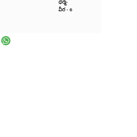
ధర్మ-
వీర - 6