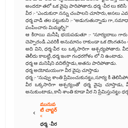
అందరూ తలో ఒక వైపు పారిపోతారు. ధర్మ -వీర లు కలిసి 
వీర :- "ఎందుకురా నన్ను చంపాలని చూసారు, అసలు ఎవర
ధర్మ వాడి తల పట్టుకుని :- "అడుగుతున్నాడు గా, సమాధా
పంపించారు మిమ్మల్ని?"
ఆ కిరాయి మనీషి భయపడుతూ :- "సూర్యబాబు గారు
చెప్పారండి. ఎవరికీ అనుమానం రాకుండా ఒక దొంగతనం 
అది విని, ధర్మ-వీర లు ఒక్కసారిగా ఆశ్చర్యపోతారు. వీ
తెలీదు కాబట్టి, ధర్మ ఇంకా గంధరగోళం లో ని ఉంటాడు.
ధర్మ ఆ మనిషిని వదిలేస్తాడు, అతను పారిపోతాడు.
ధర్మ అయోమయంగా వీర వైపు చూస్తాడు
ధర్మ :- "నువ్వు శాంతి ప్రేమించుకునట్టు, సూర్య కి తెలిసిప
వీర ఒక్కసారిగా ఆశ్చర్యంతో ధర్మ వైపు చూస్తాడు, వీ
అనుకుంటాడు, కానీ శాంతి కూడా వీర ని ప్రేమిస్తునట్టు ధర
మునుప
‹
టి చాప్టర్
ధర్మ -వీర