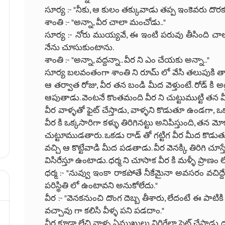
సూర్య :- "నీకు, ఆ కులం తక్కువాడు తప్ప ఇంకెవరు దొరకల
శాంతి :- "అన్నా, వీర చాలా మంచోడు.."
సూర్య :- నోరు ముయ్యవే, ఈ ఇంటి పరువు తీసింది చాలు
నేను చూసుకుంటాను.
శాంతి :- "అన్నా, వద్దన్నా.. వీర ని ఎం చేయకు అన్నా.."
సూర్య బలవంతంగా శాంతి ని రూమ్ లో వేసి తలుపుకి తాళ
ఆ తర్వాత రోజు, వీర తన బండి మీద వెళ్తుంటే. రోడ్ కి
ఆపుతాడు. వెంటనే కొంతమంది వీర ని చుట్టుముట్టి తన మీ
వీర వాళ్ళతో ఫైట్ చేస్తాడు, వాళ్ళని కొడుతూ ఉండగా,
వీర కి ఒక్కసారిగా కళ్ళు తిరిగినట్టు అనిపిస్తుంది, త
చుట్టూముడతారు. ఒకడు రాడ్ తో గట్టిగ వీర మీద కొడ
వచ్చి ఆ కొట్టేవాడి మీద పడతాడు. వీర వెనక్కి తిరిగి చూస్
విసిరేస్తూ ఉంటాడు. ధర్మ ని చూసాక వీర కి మళ్ళీ ప్రాణం లే
ధర్మ :- "నువ్వు ఇంకా రాకపోతే నీకేమైనా అవసరం వచిద్ద
పరిస్థితి లో ఉంటావని అనుకోలేదు."
వీర :- "వెనకనుంచి దొంగ దెబ్బ తీశారు, లేదంటే ఈ పాటికి వీ
వచ్చావు గా కలిసి వీళ్ళ పని పడదాం."
వీర కూడా లేచి వాళ్ళ ఏముఖులు విరిగేలా ఫైట్ చేస్తాడు. ధర్