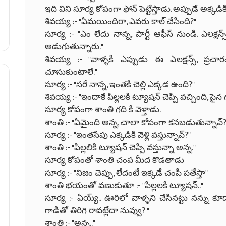
ఇది విని సూర్య కోపంగా ఫోన్ పెట్టేస్తాడు. అప్పుడే అక్కడి
శివయ్య :- "ఏమయిందిరా, ఎవరు కాల్ చేసింది?"
సూర్య :- "ఎం లేదు నాన్న, పార్టీ ఆఫీస్ నుండి. ఎలక్షన్స
అడుగుతున్నారు."
శివయ్య :- "వాళ్ళకి ఎప్పుడు ఈ ఎలక్షన్స్, ప్రచ
చూసుకుంటాలే."
సూర్య :- "సరే నాన్న, ఇంతకీ చెల్లి ఎక్కడ ఉంది?"
శివయ్య :- "ఇందాకే పిల్లలకి ట్యూషన్ చెప్పి వచ్చింది, పైన
సూర్య కోపంగా శాంతి గది కి వెళ్తాడు.
శాంతి :- "ఏమైంది అన్న, చాలా కోపంగా కనబడుతున్నావ్?
సూర్య :- "ఇంతసేపు ఎక్కడికి వెళ్లి వస్తున్నావ్?"
శాంతి :- "పిల్లలికి ట్యూషన్ చెప్పి వస్తున్నా అన్న."
సూర్య కోపంతో శాంతి చంప మీద కొడతాడు
సూర్య :- "నిజం చెప్పు, లేదంటే ఇక్కడే చంపి పతేస్తా"
శాంతి భయంతో వణుకుతూ :- "పిల్లలకి ట్యూషన్.."
సూర్య :- ఏయ్య్.. ఊరిలో వాళ్ళని చేసినట్టు నన్ను కూడ
గాడితో తిరిగి రావట్లేదా నువ్వు? "
శాంతి :- "అన్న.."