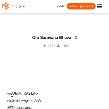
☰
లాగిన్
தமிழ்
ఉచితంగా ప్రచురించండి
Om Saravana Bhava - 1
42.7k
15.6k
కార్తికేయ చరితము
కుమార గాధా లహరి
తొలి పలుకులు