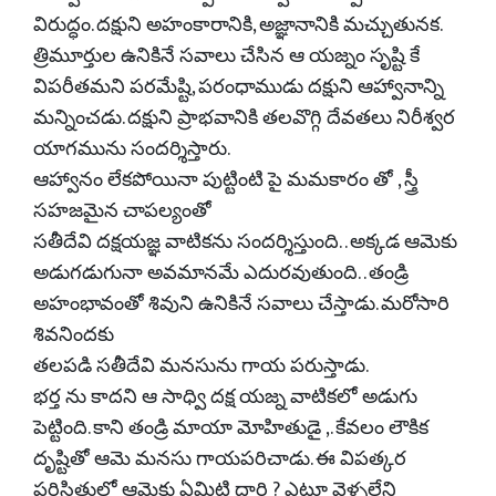
విరుద్ధం. దక్షుని అహంకారానికి, అజ్ఞానానికి మచ్చుతునక.
త్రిమూర్తుల ఉనికినే సవాలు చేసిన ఆ యజ్నం సృష్టి కే
విపరీతమని పరమేష్టి, పరంధాముడు దక్షుని ఆహ్వానాన్ని
మన్నించడు. దక్షుని ప్రాభవానికి తలవొగ్గి దేవతలు నిరీశ్వర
యాగమును సందర్శిస్తారు.
ఆహ్వానం లేకపోయినా పుట్టింటి పై మమకారం తో , స్త్రీ
సహజమైన చాపల్యంతో
సతీదేవి దక్షయజ్ఞ వాటికను సందర్శిస్తుంది. . అక్కడ ఆమెకు
అడుగడుగునా అవమానమే ఎదురవుతుంది. . తండ్రి
అహంభావంతో శివుని ఉనికినే సవాలు చేస్తాడు. మరోసారి
శివనిందకు
తలపడి సతీదేవి మనసును గాయ పరుస్తాడు.
భర్త ను కాదని ఆ సాధ్వి దక్ష యజ్న వాటికలో అడుగు
పెట్టింది. కాని తండ్రి మాయా మోహితుడై ,. కేవలం లౌకిక
దృష్టితో ఆమె మనసు గాయపరిచాడు. ఈ విపత్కర
పరిస్థితుల్లో ఆమెకు ఏమిటి దారి ? ఎటూ వెళ్ళలేని