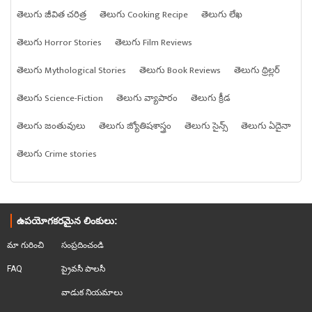
తెలుగు జీవిత చరిత్ర
తెలుగు Cooking Recipe
తెలుగు లేఖ
తెలుగు Horror Stories
తెలుగు Film Reviews
తెలుగు Mythological Stories
తెలుగు Book Reviews
తెలుగు థ్రిల్లర్
తెలుగు Science-Fiction
తెలుగు వ్యాపారం
తెలుగు క్రీడ
తెలుగు జంతువులు
తెలుగు జ్యోతిషశాస్త్రం
తెలుగు సైన్స్
తెలుగు ఏదైనా
తెలుగు Crime stories
ఉపయోగకరమైన లింకులు:
మా గురించి
సంప్రదించండి
FAQ
ప్రైవసీ పాలసీ
వాడుక నియమాలు