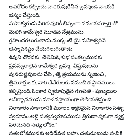
అవరోధం కల్పించు వారిరువురిిినీన బ్రహ్మాండ నాయకి
భస్మం చేస్తుంది.
మహేశ్వరుడు వీరిరువురికీ భిన్నంగా సమయస్ఫూర్తి తో
మెలిగి కామేశ్వరి మూడవ నేత్రమును.
గ్రహించగలుగుతాడు. ముక్కంటి యై మహేశ్వరినే
భస్మావశిష్టం చేయగలుగుతాడు.
శివుని చొరవకు , చెలిమికి, శుభ సంకల్పమునకు
ప్రసన్నురాలైన కామేశ్వరి బ్రహ్మ -విష్ణువులను
పునరుజ్జీవులను చేసి , శక్తి త్రయమును సృజించి ,
త్రిమూర్తులకు, వారి దేవేరులకు సముచిత స్థానములు.
కల్పిస్తుంది. ఓంకార స్వరూపుడైన గణపతి - షణ్ముఖుల
ఆవిర్భావమును సూచనప్రాయంగా తెలియజేస్తుంది.
నిరాకారం సాకారానికి మూలం. అక్షరమైన నిరాకారం సత్య
స్వరూపం. అట్టి సత్యస్వరూపమును త్రిగుణాత్మకంగా వ్యక్త
పరచునది సత్య లోకం. "
సత్యలోకమునకు అధిదేవత బ్రహ్మ, చతుర్ముఖుడు. సృష్టికి