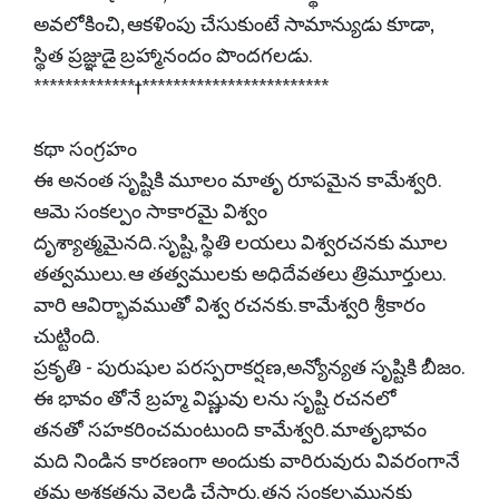
అవలోకించి, ఆకళింపు చేసుకుంటే సామాన్యుడు కూడా,
స్థిత ప్రజ్ఞుడై బ్రహ్మానందం పొందగలడు.
*************†************************
కథా సంగ్రహం
ఈ అనంత సృష్టికి మూలం మాతృ రూపమైన కామేశ్వరి.
ఆమె సంకల్పం సాకారమై విశ్వం
దృశ్యాత్మమైనది. సృష్టి, స్థితి లయలు విశ్వరచనకు మూల
తత్వములు. ఆ తత్వములకు అధిదేవతలు త్రిమూర్తులు.
వారి ఆవిర్భావముతో విశ్వ రచనకు. కామేశ్వరి శ్రీకారం
చుట్టింది.
ప్రకృతి - పురుషుల పరస్పరాకర్షణ,అన్యోన్యత సృష్టికి బీజం.
ఈ భావం తోనే బ్రహ్మ విష్ణువు లను సృష్టి రచనలో
తనతో సహకరించమంటుంది కామేశ్వరి. మాతృభావం
మది నిండిన కారణంగా అందుకు వారిరువురు వివరంగానే
తమ అశక్తతను వెల్లడి చేస్తారు. తన సంకల్పమునకు