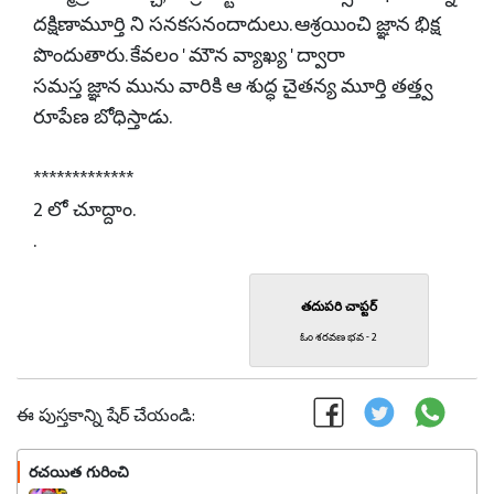
దక్షిణామూర్తి ని సనకసనందాదులు. ఆశ్రయించి జ్ఞాన భిక్ష
పొందుతారు. కేవలం ' మౌన వ్యాఖ్య ' ద్వారా
సమస్త జ్ఞాన మును వారికి ఆ శుద్ధ చైతన్య మూర్తి తత్త్వ
రూపేణ బోధిస్తాడు.
*************
2 లో చూద్దాం.
.
తదుపరి చాప్టర్
ఓం శరవణ భవ - 2
ఈ పుస్తకాన్ని షేర్ చేయండి:
రచయిత గురించి
ఫాలో అవండి