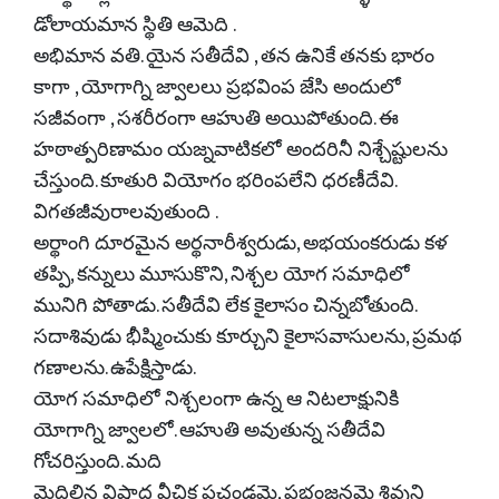
డోలాయమాన స్థితి ఆమెది .
అభిమాన వతి. యైన సతీదేవి , తన ఉనికే తనకు భారం
కాగా , యోగాగ్ని జ్వాలలు ప్రభవింప జేసి అందులో
సజీవంగా , సశరీరంగా ఆహుతి అయిపోతుంది. ఈ
హఠాత్పరిణామం యజ్నవాటికలో అందరినీ నిశ్చేష్టులను
చేస్తుంది. కూతురి వియోగం భరింపలేని ధరణీదేవి.
విగతజీవురాలవుతుంది .
అర్థాంగి దూరమైన అర్థనారీశ్వరుడు, అభయంకరుడు కళ
తప్పి, కన్నులు మూసుకొని, నిశ్చల యోగ సమాధిలో
మునిగి పోతాడు. సతీదేవి లేక కైలాసం చిన్నబోతుంది.
సదాశివుడు భీష్మించుకు కూర్చుని కైలాసవాసులను, ప్రమథ
గణాలను. ఉపేక్షిస్తాడు.
యోగ సమాధిలో నిశ్చలంగా ఉన్న ఆ నిటలాక్షునికి
యోగాగ్ని జ్వాలలో. ఆహుతి అవుతున్న సతీదేవి
గోచరిస్తుంది. మది
మెదిలిన విషాద వీచిక ప్రచండమై, ప్రభంజనమై శివుని