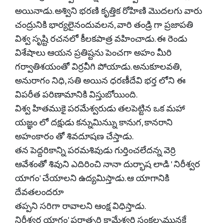
అయినాడు. అశ్విని భరణి కృత్తిక రోహిణి మొదలగు వారు
చంద్రునికి భార్యలైనందువలన, వారి తండ్రి గా ప్రజాపతి
విశ్వ సృష్టి రచనలో కీలకపాత్ర వహించాడు. ఈ రెండు
విశేషాలు ఆయన ప్రతిష్టను పెంచగా అహం మీరి
గర్వాతిశయంతో విర్రవీగి పోయాడు. అనుకూలవతి,
అనురాగం నిధి, సతి అయిన ధరణీదేవి భర్త లోని ఈ
విపరీత పరిణామానికి విస్తుబోయింది.
విశ్వ హితముకై పరమేశ్వరుడు తలపెట్టిన ఒక మహా
యజ్ఞం లో దక్షుడు కన్నుమిన్నుు కానుగ, కానరాని
అహంకారం తో శివదూషణ చేస్తాడు.
తన పెద్దరికాన్ని పరమశివుడు గుర్తించలేదన్న వెర్రి
ఆవేశంతో శివుని ఎదిరించి నానా దుర్భాష లాడి ' నిరీశ్వర
యాగం' చేయాలని ఉద్యమిస్తాడు. ఆ యాగానికి
దేవతలందరూ
తప్పని సరిగా రావాలని ఆంక్ష విధిస్తాడు.
నిరీశ్వర యాగం' పరాత్పరి కామేశ్వరి సంకల్పమునకే