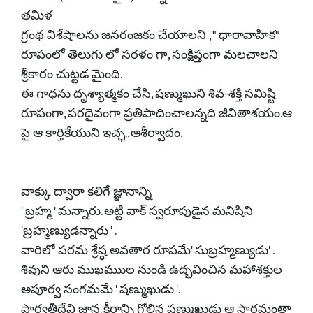
తమిళ
గ్రంథ విశేషాలను జనరంజకం చేయాలని , " ధారావాహిక"
రూపంలో తెలుగు లో సరళం గా, సంక్షిప్తంగా మలచాలని
శ్రీకారం చుట్టడ మైంది.
ఈ గాధను దృశ్యాత్మకం చేసి, షణ్ముఖుని శివ-శక్తి సమిష్టి
రూపంగా, పరదైవంగా ప్రతిపాదించాలన్నది జీవితాశయం.ఆ
పై ఆ కార్తికేయుని ఇచ్ఛ.. ఆశీర్వాదం.
వాక్కు ద్వారా కలిగే జ్ఞానాన్ని
' బ్రహ్మ ' మన్నారు. అట్టి వాక్ స్వరూపుడైన మనిషిని
'బ్రహ్మణ్యుడన్నారు ' .
వారిలో పరమ శ్రేష్ఠ అవతార రూపమే' సుబ్రహ్మణ్యుడు' .
శివుని ఆరు ముఖముుల నుండి ఉద్భవించిన మహాశక్తుల
అపూర్వ సంగమమే ' షణ్ముఖుడు '.
పార్వతీదేవి జ్ఞాన. క్షీరాన్ని గ్రోలిన షణ్ముఖుడు ఆ సారమంతా