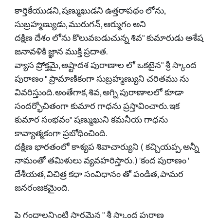
కార్తికేయుడని, షణ్ముఖుడని ఉత్తరాపథం లోను,
సుబ్రహ్మణ్యుడు, మురుగన్, ఆర్ముగం అని
దక్షిణ దేశం లోను కొలువబడుచున్న శివ" కుమారుడు అశేష
జనావళికి జ్ఞాన ముక్తి ప్రదాత.
వ్యాస ప్రోక్తమై, అష్టాదశ పురాణాల లో ఒకటైన" శ్రీ స్కాంద
పురాణం " ప్రామాణికంగా సుబ్రహ్మణ్యుని చరితము ను
వివరిస్తుంది. అంతేగాక, శివ, అగ్ని పురాణాలలో కూడా
సందర్భోచితంగా కుమార గాధను ప్రస్తావించారు. ఇక
కుమార సంభవం" షణ్ముఖుని కమనీయ గాధను
కావ్యాత్మకంగా ప్రబోధించింది.
దక్షిణ భారతంలో కాశ్యప శివాచార్యుని ( కచ్చియప్ప. అన్నీ
నామంతో తమిళులు వ్యవహరిస్తారు. ) 'కంద పురాణం '
దేశీయత, విచిత్ర కధా సంవిధానం తో పండిత, పామర
జనరంజకమైంది.
పై గ్రంధాలన్నింటి సారమైన " శ్రీ స్కాంద పురాణ