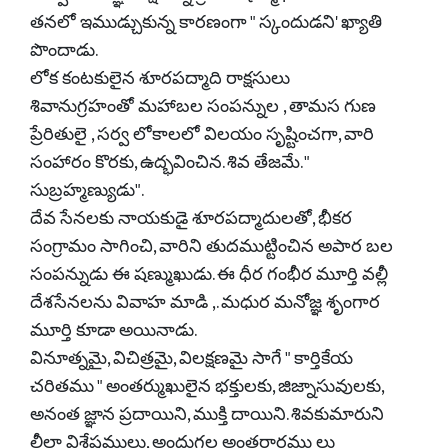
తనలో ఇముడ్చుకున్న కారణంగా " స్కందుడని' ఖ్యాతి
పొందాడు.
లోక కంటకులైన శూరపద్మాది రాక్షసులు
శివానుగ్రహంతో మహాబల సంపన్నుల , తామస గుణ
ప్రేరితులై , సర్వ లోకాలలో విలయం సృష్టించగా, వారి
సంహారం కొరకు, ఉద్భవించిన. శివ తేజమే. "
సుబ్రహ్మణ్యుడు".
దేవ సేనలకు నాయకుడై శూరపద్మాదులతో, భీకర
సంగ్రామం సాగించి, వారిని తుదముట్టించిన అపార బల
సంపన్నుడు ఈ షణ్ముఖుడు. ఈ ధీర గంభీర మూర్తి వల్లీ
దేశసేనలను వివాహ మాడి ,. మధుర మనోజ్ఞ శృంగార
మూర్తి కూడా అయినాడు.
వినూత్నమై, విచిత్రమై, విలక్షణమై సాగే " కార్తికేయ
చరితము " అంతర్ముఖులైన భక్తులకు, జిజ్నాసువులకు,
అనంత జ్ఞాన ప్రదాయిని, ముక్తి దాయిని. శివకుమారుని
లీలా విశేషములు, అందుగల అంతరార్థము లు