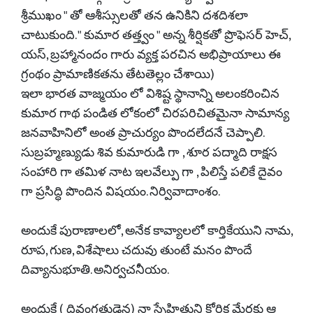
శ్రీముఖం " తో ఆశీస్సులతో తన ఉనికిని దశదిశలా
చాటుకుంది. " కుమార తత్త్వం " అన్న శీర్షికతో ప్రొఫెసర్ హెచ్,
యస్, బ్రహ్మానందం గారు వ్యక్త పరచిన అభిప్రాయాలు ఈ
గ్రంథం ప్రామాణికతను తేటతెల్లం చేశాయి)
ఇలా భారత వాజ్మయం లో విశిష్ట స్థానాన్ని అలంకరించిన
కుమార గాథ పండిత లోకంలో చిరపరిచితమైనా సామాన్య
జనవాహినిలో అంత ప్రాచుర్యం పొందలేదనే చెప్పాలి.
సుబ్రహ్మణ్యుడు శివ కుమారుడి గా , శూర పద్మాది రాక్షస
సంహారి గా తమిళ నాట ఇలవేల్పు గా , పిలిస్తే పలికే దైవం
గా ప్రసిద్ధి పొందిన విషయం. నిర్వివాదాంశం.
అందుకే పురాణాలలో, అనేక కావ్యాలలో కార్తికేయుని నామ,
రూప, గుణ, విశేషాలు చదువు తుంటే మనం పొందే
దివ్యానుభూతి. అనిర్వచనీయం.
అందుకే ( దివంగతుడైన) నా స్నేహితుని కోరిక మేరకు ఆ