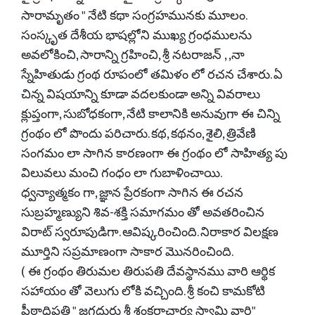
సారామృతం " నేటి కథా సంగ్రహమునకు మూలం.
సంస్కృత దేశీయ భాషల్లోని ముఖ్య గ్రంధములను
అవలోకించి, సారాన్ని గ్రహించి, శ్రీ నటరాజన్ , ,నా
స్నేహితుడు గ్రంథ రూపంలో తమిళం లో రచన చేశారు. ఏ
చిన్న విషయాన్ని కూడా వదలకుండా అన్ని వివరాలు
క్లుప్తంగా, సుబోధకంగా, నేటి కాలానికి అనువుగా ఈ చిన్ని
గ్రంథం లో పొందు పరిచారు. కథ, కథనం, శైలి, త్రివేణి
సంగమం లా సాగిన కారణంగా ఈ గ్రంథం లో సాహిత్య పు
విలువలు మంచి గంధం లా గుబాళించాయి.
ధ్వన్యాత్మకం గా, జ్ఞాన ప్రేరకంగా సాగిన ఈ రచన
సుబ్రహ్మణ్యుని శివ-శక్తి సమాగమం తో అవతరించిన
విరాట్ స్వరూపుడిగా. ఆవిష్కరించింది. నిరాకార విలక్షణ
మూర్తిని సప్రమాణంగా సాకార మొనరించింది.
( ఈ గ్రంథం తిరుమల తిరుపతి దేవస్థానము వారి ఆర్థిక
సహాయం తో వెలుగు లోకి వచ్చింది. శ్రీ కంచి కామకోటి
పీఠాధిపతి " జగద్గురు శ్రీ శంకరాచార్య స్వామి వారి"