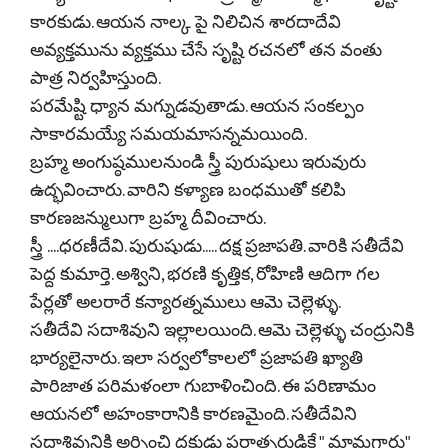
కారకుడు. ఆయన నాల్క పై నిలిచిన శారదాదేవి
అవ్యక్తమును వ్యక్తము చేసే సృష్టి రచనలో తన వంతు
పాత్ర నిర్వహిస్తుంది.
పరమేష్టి ధ్యాన మగ్నుడవుతాడు. ఆయన సంకల్పం
సాకారమయ్యే సమయమాసన్నమయింది.
బ్రహ్మ అంగుష్ఠములనుండి స్త్రీ పురుషులు ఇరువురు
ఉద్భవించారు. వారిని కళ్యాణ బంధముతో కలిపి
కారణజన్ములుగా బ్రహ్మ దీవించారు.
స్త్రీ ....ధరణీదేవి. పురుషుడు..... దక్ష ప్రజాపతి. వారికి సతీదేవి
పెద్ద కుమార్తె. అశ్విని, భరణి కృత్తిక, రోహిణి ఆదిగా గల
పేర్లతో అలరారే కన్యారత్నములు ఆమె చెల్లెళ్ళు.
సతీదేవి సదాశివుని ఇల్లాలయింది. ఆమె చెల్లెళ్ళు చంద్రునికి
భార్యలైనారు. ఇలా సర్వలోకాలలో ప్రజాపతి ఖ్యాతి
పారిజాత పరిమళంలా గుబాళించింది. ఈ పరిణామం
ఆయనలో అహంకారానికి కారణమైంది. సతీదేవిని
సదాశివునికి అర్పించి దక్షుడు పరాత్పరుడికే " మామగారు"