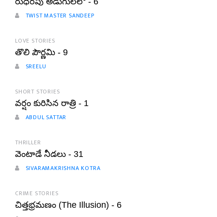
రుధిరపు అడుగులలో - 6
TWIST MASTER SANDEEP
LOVE STORIES
తొలి పౌర్ణమి - 9
SREELU
SHORT STORIES
వర్షం కురిసిన రాత్రి - 1
ABDUL SATTAR
THRILLER
వెంటాడే నీడలు - 31
SIVARAMAKRISHNA KOTRA
CRIME STORIES
చిత్తభ్రమణం (The Illusion) - 6