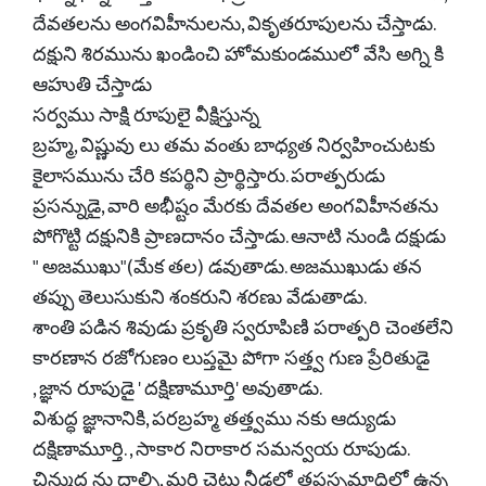
దేవతలను అంగవిహీనులను, వికృతరూపులను చేస్తాడు.
దక్షుని శిరమును ఖండించి హోమకుండములో వేసి అగ్ని కి
ఆహుతి చేస్తాడు
సర్వము సాక్షి రూపులై వీక్షిస్తున్న
బ్రహ్మ, విష్ణువు లు తమ వంతు బాధ్యత నిర్వహించుటకు
కైలాసమును చేరి కపర్థిని ప్రార్థిస్తారు. పరాత్పరుడు
ప్రసన్నుడై, వారి అభీష్టం మేరకు దేవతల అంగవిహీనతను
పోగొట్టి దక్షునికి ప్రాణదానం చేస్తాడు. ఆనాటి నుండి దక్షుడు
" అజముఖు"(మేక తల) డవుతాడు. అజముఖుడు తన
తప్పు తెలుసుకుని శంకరుని శరణు వేడుతాడు.
శాంతి పడిన శివుడు ప్రకృతి స్వరూపిణి పరాత్పరి చెంతలేని
కారణాన రజోగుణం లుప్తమై పోగా సత్త్వ గుణ ప్రేరితుడై
, జ్ఞాన రూపుడై ' దక్షిణామూర్తి' అవుతాడు.
విశుద్ధ జ్ఞానానికి, పరబ్రహ్మ తత్త్వము నకు ఆద్యుడు
దక్షిణామూర్తి. , సాకార నిరాకార సమన్వయ రూపుడు.
చిన్ముద్ర ను దాల్చి, మర్రి చెట్టు నీడలో తపస్సమాధిలో ఉన్న