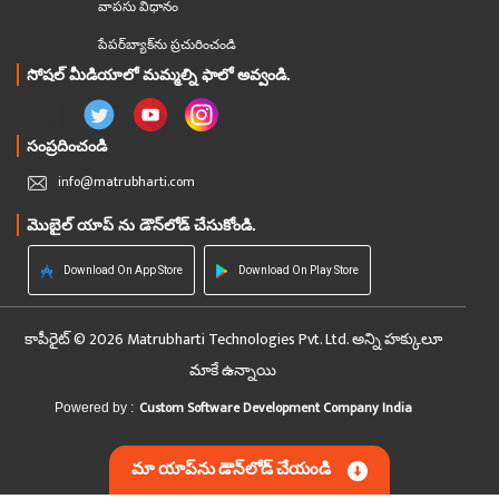
వాపసు విధానం
పేపర్‌బ్యాక్‌ను ప్రచురించండి
సోషల్ మీడియాలో మమ్మల్ని ఫాలో అవ్వండి.
సంప్రదించండి
info@matrubharti.com
మొబైల్ యాప్ ను డౌన్‌లోడ్ చేసుకోండి.
Download On App Store
Download On Play Store
కాపీరైట్ © 2026 Matrubharti Technologies Pvt. Ltd. అన్ని హక్కులూ
మాకే ఉన్నాయి
Custom Software Development Company India
Powered by :
మా యాప్‌ను డౌన్‌లోడ్ చేయండి