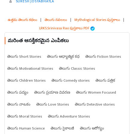
SURESH JOSYABHATLA
ఉత్తమ తెలుగు కథలు
|
తెలుగు నవలలు
|
Mythological Stories పుస్తకాలు
|
LRKS.Srinivasa Rao పుస్తకాలు PDF
మరింత ఆసక్తికరమైన ఎంపికలు
తెలుగు Short Stories
తెలుగు ఆధ్యాత్మిక కథ
తెలుగు Fiction Stories
తెలుగు Motivational Stories
తెలుగు Classic Stories
తెలుగు Children Stories
తెలుగు Comedy stories
తెలుగు పత్రిక
తెలుగు పద్యం
తెలుగు ప్రయాణ వివరణ
తెలుగు Women Focused
తెలుగు నాటకం
తెలుగు Love Stories
తెలుగు Detective stories
తెలుగు Moral Stories
తెలుగు Adventure Stories
తెలుగు Human Science
తెలుగు సైకాలజీ
తెలుగు ఆరోగ్యం