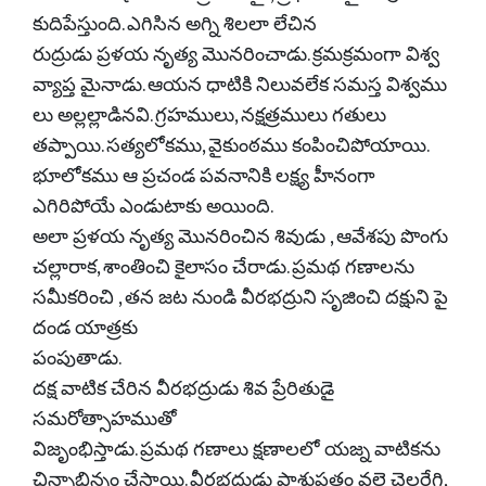
కుదిపేస్తుంది. ఎగిసిన అగ్ని శిలలా లేచిన
రుద్రుడు ప్రళయ నృత్య మొనరించాడు. క్రమక్రమంగా విశ్వ
వ్యాప్త మైనాడు. ఆయన ధాటికి నిలువలేక సమస్త విశ్వము
లు అల్లల్లాడినవి. గ్రహములు, నక్షత్రములు గతులు
తప్పాయి. సత్యలోకము, వైకుంఠము కంపించిపోయాయి.
భూలోకము ఆ ప్రచండ పవనానికి లక్ష్య హీనంగా
ఎగిరిపోయే ఎండుటాకు అయింది.
అలా ప్రళయ నృత్య మొనరించిన శివుడు , ఆవేశపు పొంగు
చల్లారాక, శాంతించి కైలాసం చేరాడు. ప్రమథ గణాలను
సమీకరించి , తన జట నుండి వీరభద్రుని సృజించి దక్షుని పై
దండ యాత్రకు
పంపుతాడు.
దక్ష వాటిక చేరిన వీరభద్రుడు శివ ప్రేరితుడై
సమరోత్సాహముతో
విజృంభిస్తాడు. ప్రమథ గణాలు క్షణాలలో యజ్న వాటికను
ఛిన్నాభిన్నం చేస్తాయి. వీరభద్రుడు పాశుపతం వలె చెలరేగి,