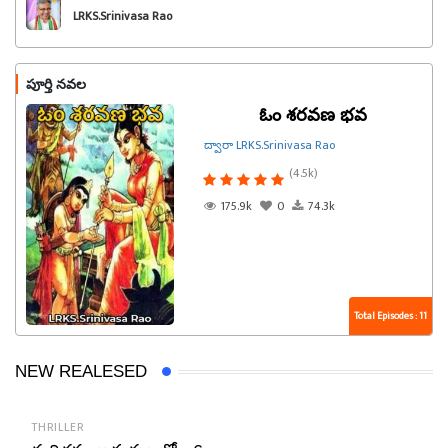
LRKS.Srinivasa Rao
పూర్తి నవల
ఓం శరవణ భవ
ద్వారా LRKS.Srinivasa Rao
(4.5k)
175.9k
0
74.3k
Total Episodes : 11
NEW REALESED
THRILLER