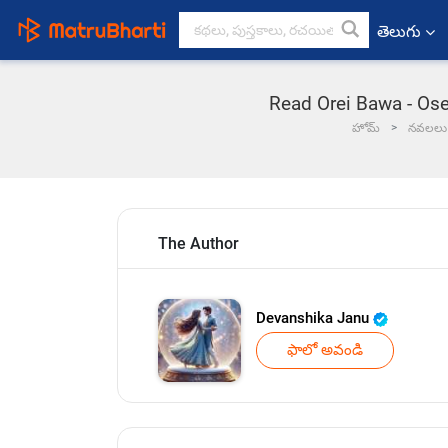
తెలుగు
Read Orei Bawa - Ose
హోమ్
నవలలు
The Author
Devanshika Janu
ఫాలో అవండి