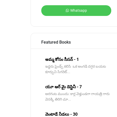
Whatsapp
Featured Books
అమ్మ కోసం సీసన్ - 1
ఇద్దరు ఫ్రెండ్స్ కలిసి ఒక అంగడి దగ్గర బయట
కూర్చుని సిగరెట్...
యూ ఆర్ మై డెస్టినీ - 7
అరగంట ముందు: కార్ల వెళ్తుండగా గాయత్రి గారు
వెనక్కి తిరిగి చూ...
వెంటాడే నీడలు - 30