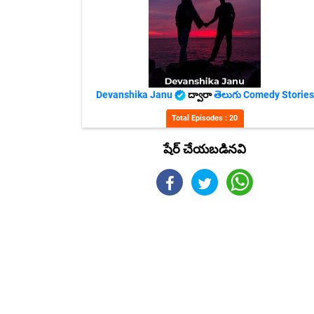
Devanshika Janu
ద్వారా
తెలుగు Comedy Stories
Total Episodes : 20
షేర్ చేయబడినవి