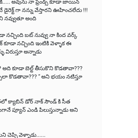
..... అవును నా ఫ్రెండ్స్ కూడా జాయిన్
 డైరెక్ట్ గా నన్ను వేస్తారని ఊహించలేదు !!!
 అని నవ్వుతూ అంది
నచ్చింది బట్ నువ్వు నా కింద వర్క్
జ్ కూడా నచ్చింది ఇంటికి వెళ్ళాక ఈ
ేళ్ళు విరుస్తూ అన్నాడు
 అది కూడా బెల్ట్ తీసుకొని కొడతావా???
డ్చేలా కొడతావా??? “ అని భయం నటిస్తూ
క్యాబిన్ డోర్ నాక్ సౌండ్ కి సీత
యగానే ప్యూన్ ఎండి పిలుస్తున్నాడు అని
చెప్పి వెళ్ళాడు......