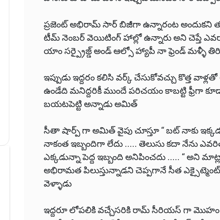
ప్రజెంట్ అభిరామ్ సార్ బిజీగా ఉన్నారంట అందుకని త
టీమ్ నెంబర్ వెయిటింగ్ హాల్లో ఉన్నారు అని చెప్తే ఎవర
యాం సర్ప్రైజ్డ్ అండ్ ఆల్సో హ్యాపీ నా ఫ్రెండ్ మళ్ళీ తిర
ఇప్పుడు ఇద్దరం కలిసి వర్క్ చేసుకోవచ్చు కొత్త వాళ్
ఉండేది మనిద్దరికీ ముందే పరిచయం కాబట్టి ఫ్రీగా కూడా 
బయటపెట్టి అన్నాడు అమిత్
సీతా షార్ప్ గా అమిత్ వైపు చూస్తూ “ బట్ నాకు ఇక్క
నాకంత ఇబ్బందిగా లేదు ..... తెలుసు కదా నేను ఎవరిత
ఎక్కడున్నా పెద్ద ఇబ్బంది అనిపించదు ..... “ అని మాట
అభిరామత పిలుస్తున్నాడని చెప్పగానే సీత ఎక్సైట్మెంట్ తో
వెళ్ళాడు
ఇద్దరూ లోపలికి వచ్చేసరికి రామ్ సీరియస్ గా మొహం పెట