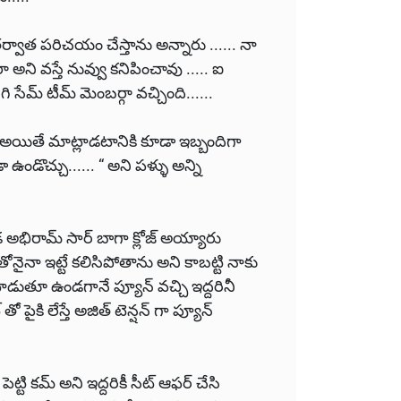
ర్వాత పరిచయం చేస్తాను అన్నారు ...... నా
ా అని వస్తే నువ్వు కనిపించావు ..... ఐ
ిగి సేమ్ టీమ్ మెంబర్గా వచ్చింది......
లతో అయితే మాట్లాడటానికి కూడా ఇబ్బందిగా
ఉండొచ్చు...... “ అని పళ్ళు అన్ని
డ అభిరామ్ సార్ బాగా క్లోజ్ అయ్యారు
ోనైనా ఇట్టే కలిసిపోతాను అని కాబట్టి నాకు
్లాడుతూ ఉండగానే ప్యూన్ వచ్చి ఇద్దరినీ
 పైకి లేస్తే అజిత్ టెన్షన్ గా ప్యూన్
్టి కమ్ అని ఇద్దరికీ సీట్ ఆఫర్ చేసి