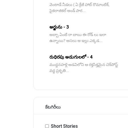
వెంటాడే నీడలు ( ఏ క్రేజీ హాట్ రొమాంటిక్,
సైకలాజికల్ అండ్ పార...
అర్జును - 3
అబ్బా ఏంటి రా బాబు ఈ రోడ్ లు ఇలా
ఉన్నాయి? అసలు ఆ ఇల్లు ఎక్కడ...
రుధిరపు అడుగులలో - 4
ముద్దనహళ్లి అడవిలోని ఆ రక్తసిక్తమైన చెక్‌పోస్ట్
వద్ద ప్రకృతి...
కేటగిరీలు
Short Stories