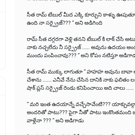
సీత రామ్ టేబుల్ మీద ఎక్కి కూర్చుని కాళ్ళు ఊపుతూ 
ఉంది నా సర్ప్రైజ్??? “ అని అడిగింది
రామ్ సీత దగ్గరగా వెళ్లి తనని టేబుల్ కి లాక్ చేసి అ
నాకు నచ్చలేదు నీ సర్ప్రైజ్ ..... అవును ఉదయం అ
ముందు పంపించావు??? “ అని కోపం నటిస్తూ అడిగా
సీత రామ్ ముక్కు లాగుతూ “ హహహ అవును బావా అందుక
చేశాను ...... ఎనీవే నేను చేసిన దానికి నాకు ఫలితం లభ
షాక్ ప్లస్ సర్ప్రైజ్ రెండు కనిపించాయి అది చాలు ...
“ మరి ఇంత ఉదయాన్నే వచ్చేసావేంటి??? యాక్చువల్గా
అందరితో పాటు??? పైగా నీతో పాటు ఇంకొంతమంది జ
వాళ్లేనా ??? “ అని అడిగాడు