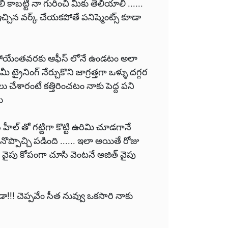
ి కాబట్టి నా గురించి మీకు తెలియాలి ......
ఇచ్చిన వర్క్ చేయకపోతే పనిష్మెంట్స్ కూడా
అయిపోయేంతవరకు ఆఫీస్ లోనే ఉండటం అలా
ీ ట్రైనింగ్ నేర్చుకొని జాగ్రత్తగా ఒళ్ళు దగ్గర
ాలు చేశారంటే కత్తిరించటం నాకు పెద్ద పని
ు
ీల్ తో గట్టిగా కొట్టి ఉరిమి చూడగానే
్పొచ్చి పడింది ...... ఇలా అయితే రోజు
వైపు కోపంగా చూసి వెంటనే అజిత్ వైపు
ూడా!!! చెప్పవేం సీత నువ్వు ఒకసారి నాకు