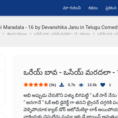
మా గురించి
కథలు
ప్రకటన
i Maradala - 16 by Devanshika Janu in Telugu Comed
తెలుగు నవలలు
ఒరేయ్ బావ - ఒసేయ్ మరదలా - 16 - నవలలు
ఒరేయ్ బావ - ఒ
ఒరేయ్ బావ - ఒసేయ్ మరదలా - 
(3k)
5.7k
13.5k
1
అభి అప్పుడు చేరుకొని పళ్ళు బిగిపెట్టి “ ఒకే సార్ నేన
“ అనగానే “ ఓకే అభి డైరెక్ట్ గా తనని ట్రైనర్ దగ్గరికి ప
వెళ్ళిపోయాక క్యాబ్ డోర్ ఆటోమేటిక్గా లాక్ అయిపోయాక
నాకెందుకు చెప్పలేదు నువ్వు ఇక్కడే జాయిన్ అవుతున