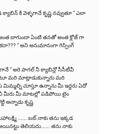
్యాబిన్ కి వెళ్ళగానే కృష్ణ నవ్వుతూ “ ఎలా
ి అంత బాగుందా ఏంటి తనతో అంత క్లోజ్ గా
కదా??? “ అని అనుమానంగా గెస్సింగ్
 “ అరె పాగల్ నీ క్యాబిన్లో సీసీటీవీ
ూ మరి మాట్లాడుకున్నారు మరి
ిమ్మల్ని చూస్తూ ఉన్నాను మీ ఇద్దరు ఏదో
ానీ మీరు మీ మాటల్లో పడిపోయి టైం
్టి అన్నాడు కృష్ణ
ాలక్ష్మి ...... బట్ నాకు తను ఇక్కడ
 అయినట్టు తెలియదు...... తను నాకు