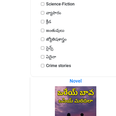
Science-Fiction
వ్యాపారం
క్రీడ
జంతువులు
జ్యోతిషశాస్త్రం
సైన్స్
ఏదైనా
Crime stories
Novel