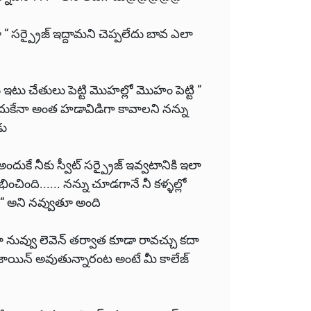
“ సర్ప్రైజ్ ఇద్దామని చెప్పలేదు బావ ఎలా
టు ఇటు చేతులు పెట్టి మొహల్లో మొహం పెట్టి “
ందుకేనా అంత హడావిడిగా కావాలని నన్ను
డు
ే నీకు స్వీట్ సర్ప్రైజ్ ఇవ్వటానికి ఇలా
ించింది...... నన్ను చూడగానే నీ కళ్ళల్లో
.. “ అని నవ్వుతూ అంది
 నువ్వు లెవెన్ తర్వాత కూడా రావచ్చు కదా
ాయిన్ అవుతున్నారంట అంటే మీ కాలేజ్