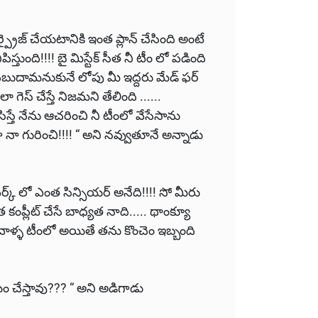
ను సర్ప్రైజ్ చేయటానికి ఇంత ప్లాన్ చేసింది అంటే
్తుంది!!!! బై మిస్టేక్ సీత నీ టీం లో పడింది
బుదామనుకునే లోపు మీ ఇద్దరు మేడ్ ఫర్
ెస్ చేస్తే నిజమని తేలింది ......
్తే నేను ఆచరించి నీ టీంలో వేసేసాను
గా నా గురించి!!!! “ అని నవ్వుతూనే అన్నాడు
క్ లో ఎంత సిన్సియర్ అనేది!!!! సో మీరు
 కంప్లీట్ చేసే బాధ్యత నాది..... థాంక్యూ
 వాళ్ళ టీంలో అయితే తను కొంచెం ఇబ్బంది
యం చేస్తావు??? “ అని అడిగాడు