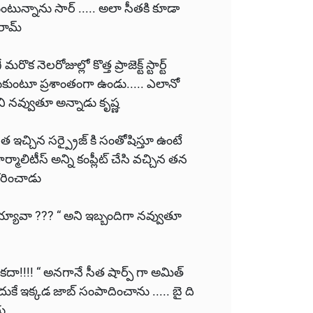
ుకుంటున్నాను సార్ ..... అలా సీతకి కూడా
 రామ్
ొక నెలరోజుల్లో కొత్త ప్రాజెక్ట్ స్టార్ట్
ేసుకుంటూ ప్రశాంతంగా ఉండు..... ఎలానో
“ అని నవ్వుతూ అన్నాడు కృష్ణ
ీత ఇచ్చిన సర్ప్రైజ్ కి సంతోషిస్తూ ఉంటే
ార్మాలిటీస్ అన్ని కంప్లీట్ చేసి వచ్చిన తన
కరించాడు
య్యావా ??? “ అని ఇబ్బందిగా నవ్వుతూ
కదా!!!! “ అనగానే సీత షార్ప్ గా అమిత్
దుకే ఇక్కడ జాబ్ సంపాదించాను ..... బై ది
.....