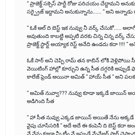
“ ప్రాజెక్ట్ సక్సెస్ పార్టీ రోజు పరిచయం చేద్దామని అన
సర్ప్రైజ్ ఇద్దామని అనుకున్నాను...... “ అని అన్నాడు
“ ఓకే ఆల్ ది బెస్ట్ ఇక నువ్వు నీ వర్క్ చేసుకో..... అలాగే మర
అవుతుంది కాబట్టి అప్పటి వరకు చిన్న చిన్న వర్క్ చ
ప్రాజెక్ట్ స్టార్ట్ అయ్యాక రెస్ట్ అనేది ఉండదు కదా !!!! 
ఓకే సార్ అని చెప్పి రామ్ తన కాబిన్ లోకి వెళ్లిపోయి స
వెయిటింగ్ హాల్లో కూర్చుని ఉన్న సీత దగ్గరికి అప్పుడే ఫ
కాలేజ్ ఫ్రెండ్ అయినా అమిత్ “ హాయ్ సీత “ అని పల
“ అమిత్ నువ్వా??? నువ్వు కూడా ఇక్కడే జాయిన్ అ
అడిగింది సీత
“ హా సీత నువ్వు ఎక్కడ జాయిన్ అయితే నేను అక్కడే 
వైపు చూసేసరికి “ అదే అదే ఈ కంపెనీ ది బెస్ట్ కదా అం
వే నేను కూడా మీ టీం నే ఇప్పుడే మేనేజర్ సార్ చెప్పారు