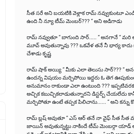
సీత సరే అని బయటికి వెళ్లాక రామ్ నవ్వుకుంటూ ఎండి క
ఉంది నీ న్యూ టీమ్ మెంబర్??? “ అని అడిగాడు
రామ్ నవ్వుతూ “ బాగుంది సార్..... “ అనగానే “ మర
మూవ్ అవుతున్నావు ??? ఒకవేళ తనే నీ భార్య కాదు 
చేశాడు కృష్ణ
రామ్ షాక్ అయ్యి “ మీకు ఎలా తెలుసు సార్??? “ అనగానే
ఉందన్న విషయం మర్చిపోయి ఇద్దరు ఓ తెగ ఊపుకుంట
అనుమానం రాకుండా ఎలా ఉంటుంది ??? ఇప్పటివరకు మ
అచ్చిక కబుచ్చికలాడుతున్నారని డిస్టర్బ్ చేయలేదు క
మర్చిపోతూ ఉంటే తప్పక పిలిచాను...... “ అని కన్ను కొట
రామ్ బ్లష్ అవుతూ “ ఎస్ ఆర్ తనే నా వైఫ్ సీత సీత మహ
జాయిన్ అవుతున్నట్టు నాకిందే టీమ్ మెంబర్గా యాడ్