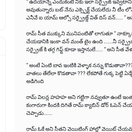
“ ఉదయాన్నే ఎందుకంటే నీకు ఇలా సర్ప్రైజ్ ఇవ్వటానికి
అవుతున్నారు బట్ నేను ఎక్స్పెక్ట్ చేయలేదు నీ టీం లోనే
ఎనీవే ఐ యామ్ ఆల్సో సర్ప్రైజ్డ్ విత్ దిస్ వన్..... “
రామ్ సీత ముక్కుని మునిపంటితో లాగుతూ “ నాక్కూడా 
చేయడానికి ఇంకా వన్ మంత్ టైం ఉంది ......నీ సర్ప్రై
సర్ప్రైజ్ కి తగ్గ గిఫ్ట్ కూడా ఇస్తానులే..... “ అని సీత వ
“ అంటే ఏంటి బావ ఇంటికి వెళ్ళాక నన్ను కొడుతావా???
వాతలు తేలేలా కొడతావా ??? లేకపోతే గుక్క పెట్టి ఏ
అడిగింది
రామ్ విలన్ల హహహ అని గట్టిగా నవ్వుతూ ఉంటే ఇంతలో 
కంగారుగా కిందకి దిగితే రామ్ క్యాబిన్ డోర్ ఓపెన్ చే
చెప్పాడు......
రామ్ ఓకే అని సీతని వెయిటింగ్ హాల్లో వెయిట్ చేయమని 