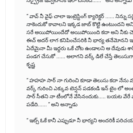
సర్ప్రైజ్ ఇవ్వటానికి ఇలా చేసింది...... “ అని అన్నాడు
“ వావ్ నీ వైఫ్ చాలా ఇంట్రెస్టింగ్ క్యారెక్టర్ ...... నిన్
నాకెందుకో కావాలని ఇక్కడ జాబ్ కొట్టి ఉంటుందని అనిపిస
సరే అయిపోయిందేదో అయిపోయింది కదా అని నీకు చె
ఈచ్ అదర్ లాగ కనిపించేసరికి నీ భార్య తనేమోనని ఇలా గ
ఏదేమైనా మీ ఇద్దరు ఒకే చోట ఉండాలని ఆ దేవుడు శాసిస
పండగ చేసుకో ...... అలాగని వర్క్ డిలే చేస్తే తెలుసు
కృష్ణ
“ హహహ సార్ నా గురించి కూడా తెలుసు కదా నేను వర్
వర్క్ గురించి ఎక్కువ టెన్షన్ పడకండి ఇన్ టైం లో అంత
సార్ సీతని నా టీంలోనే వేసినందుకు..... బయట వేరే
పడేది...... “ అని అన్నాడు
“ ఇట్స్ ఓకే కానీ ఎప్పుడూ నీ భార్యని అందరికీ పరిచ