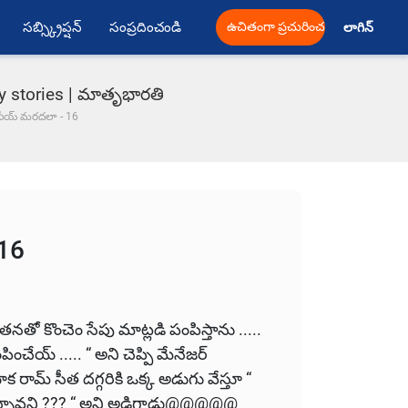
సబ్స్క్రిప్షన్
సంప్రదించండి
ఉచితంగా ప్రచురించండి
లాగిన్ 
y stories | మాతృభారతి
సేయ్ మరదలా - 16
16
ు తనతో కొంచెం సేపు మాట్లడి పంపిస్తాను .....
ంపించేయ్ ..... “ అని చెప్పి మేనేజర్
 రామ్ సీత దగ్గరికి ఒక్క అడుగు వేస్తూ “
్నావని ??? “ అని అడిగాడు
@@@@@