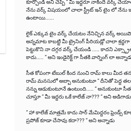
కూర్చోండి అని చెప్పి “ మీ ఇద్దరూ నాకిందే వర్క్ చేయాల
నేను వర్క్ విషయంలో చాలా స్ట్రీట్ ఇన్ టైం లో నేను 
ఉంటాయి......
లైక్ ఎక్కువ టైం వర్క్ చేయటం నేనిచ్చిన వర్క్ 
అన్నమాట కాబట్టి మీ ట్రైనింగ్ పీరియడ్లో చాలా శ్రద్ధగా మ
పెట్టుకొని నా దగ్గర వర్క్ చేయండి ..... కాదని ఎక్స్ట్ర
కాదు..... “ అని ఇండైరెక్ట్ గా సీతకి వార్నింగ్ లా అన్నాడ
సీత కోపంగా టేబుల్ కింద నుంచి రామ్ కాలు మీద తన హ
రామ్ మనసులో అబ్బా అనుకుంటూ “ దీనితో పెద్ద తలనొప
నన్ను ఆడుకుంటూనే ఉంటుంది..... “ అనుకుంటూ సీత 
చూస్తూ “ మీ ఇద్దరు ఒకే కాలేజ్ నా??? “ అని అడిగాడు
“ హా కాలేజ్ మాత్రమే కాదు సార్ మేమిద్దరం ఫ్రెండ్స్ క
ప్రపోజ్ కూడా చేసావు కదా??? “ అని అన్నాడు