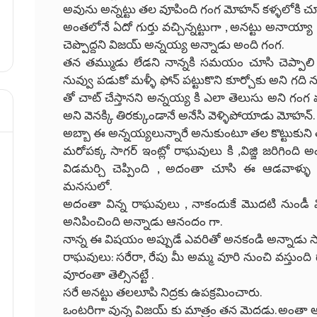
అవును అన్నట్టు తల వూపింది గంగ మోహన్ కళ్ళలోకి చూస
అంతలోనే ఏదో గుర్తు వచ్చిన్నట్టుగా , అనట్టు అనాయ్
చెప్పొద్దని విజయ్ అన్నయ్య అన్నాడు అంది గంగ.
తన తమ్ముడు లేడని నాన్నకి సమయం చూసి చెప్పాలి ,
నువ్వు పడుకో మళ్ళీ ఫోన్ పట్టుకొని కూర్చోకు అని గది
తో చాట్ చేస్తానని అన్నయ్య కి ఎలా తెలుసు అని గం
అని వెనక్కి తిరక్కుండానే అనేసి వెళ్ళిపోయాడు మోహన్.
అబ్బా ఈ అన్నయ్యలున్నారే అనుకుంటూ తల కొట్టుకుని తలు
మరోపక్క సాగర్ ఇంట్లో రాఘవులు కి ,విజ్జి జరిగింది
విడమర్చి చెప్పింది , అదంతా చూసి ఈ ఆడవాళ్ళ
మనసులో.
అదంతా విన్న రాఘవులు , నాకందుకే మొదటి నుండీ విజ
అనిపించింది అన్నాడు ఆనందం గా.
నాన్న ఈ విషయం అప్పుడే ఎవరితో అనకండి అన్నాడు సా
రాఘవులు: సరేరా, రేపు మీ అమ్మ వూరి నుంచి వస్తుంది దా
వూరంతా తెల్సినట్టే .
సరే అనట్టు తలలూపి నిద్రకు ఉపక్రమించారు.
ఒంటరిగా వున్న విజయ్ కు మాత్రం తన మెదడు. అంత