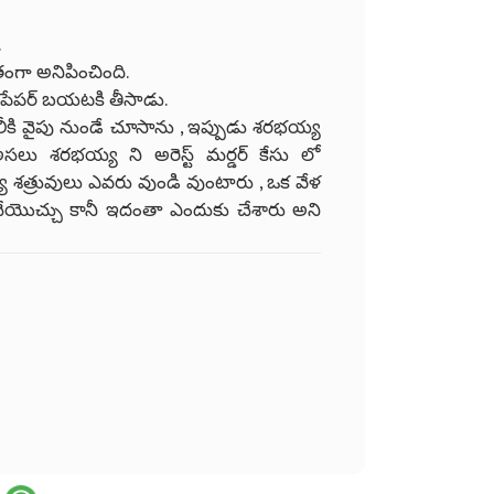
.
తంగా అనిపించింది.
ెన్ , పేపర్ బయటకి తీసాడు.
లీకి వైపు నుండే చూసాను , ఇప్పుడు శరభయ్య
అసలు శరభయ్య ని అరెస్ట్ మర్డర్ కేసు లో
 శత్రువులు ఎవరు వుండి వుంటారు , ఒక వేళ
్ చేయొచ్చు కానీ ఇదంతా ఎందుకు చేశారు అని