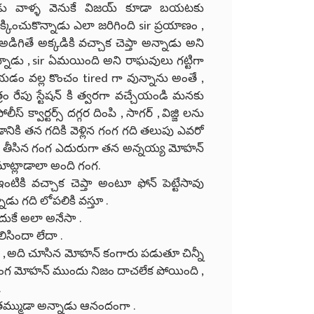
ిచాడు వాళ్ళ వెనుకే విజయ్ కూడా బయటకు
కించుకొన్నాడు ఎలా జరిగింది sir ప్రయాణం ,
ిగితే అక్కడికి వచ్చాక చెప్తా అన్నాడు అని
నాడు , sir ఏమయింది అని రాఘవులు గట్టిగా
యడం వల్ల కొంచం tired గా వున్నాను అంతే ,
రం రేపు స్టేషన్ కి త్వరగా వచ్చేయండి మనకు
క్వార్టర్స్ దగ్గర దింపి , సాగర్ , విజ్జి లను
ికి తన గదికి వెళ్లిన గంగ గది తలుపు ఎవరో
ుపు తీసిన గంగ ఎదురుగా తన అన్నయ్య మోహన్
ాట్లాడాలా అంది గంగ.
కి వచ్చాక చెప్తా అంటూ ఫోన్ పెట్టేసావు
ు గది లోపలికి వస్తూ .
దుకే అలా అనేసా .
సిందా లేదా .
ి , అది చూసిన మోహన్ కంగారు పడుతూ చిన్నీ
క గంగ మోహన్ ముందు నిజం దాచలేక పోయింది ,
.
తమ్ముడా అన్నాడు ఆనందంగా .