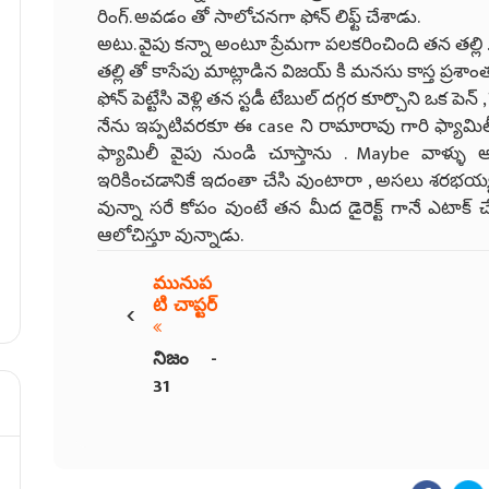
రింగ్. అవడం తో సాలోచనగా ఫోన్ లిఫ్ట్ చేశాడు.
అటు. వైపు కన్నా అంటూ ప్రేమగా పలకరించింది తన తల్లి 
తల్లి తో కాసేపు మాట్లాడిన విజయ్ కి మనసు కాస్త ప్రశాం
ఫోన్ పెట్టేసి వెళ్లి తన స్టడీ టేబుల్ దగ్గర కూర్చొని ఒక ప
నేను ఇప్పటివరకూ ఈ case ని రామారావు గారి ఫ్యామి
ఫ్యామిలీ వైపు నుండి చూస్తాను . Maybe వాళ్ళు 
ఇరికించడానికే ఇదంతా చేసి వుంటారా , అసలు శరభయ్య
వున్నా సరే కోపం వుంటే తన మీద డైరెక్ట్ గానే ఎటాక
ఆలోచిస్తూ వున్నాడు.
మునుప
‹
టి చాప్టర్
నిజం -
31