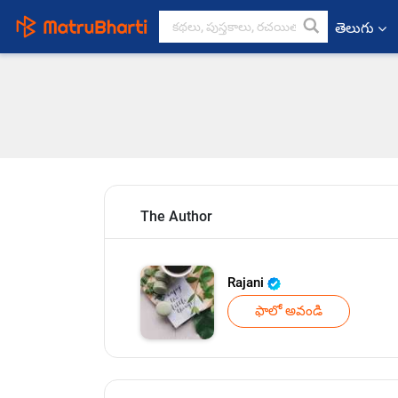
తెలుగు
The Author
Rajani
ఫాలో అవండి