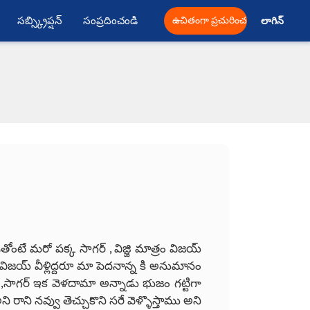
సబ్స్క్రిప్షన్
సంప్రదించండి
ఉచితంగా ప్రచురించండి
లాగిన్ 
ే మరో పక్క సాగర్ , విజ్జి మాత్రం విజయ్
న విజయ్ వీళ్లిద్దరూ మా పెదనాన్న కి అనుమానం
ి ,సాగర్ ఇక వెళదామా అన్నాడు భుజం గట్టిగా
ని నవ్వు తెచ్చుకొని సరే వెళ్ళొస్తాము అని