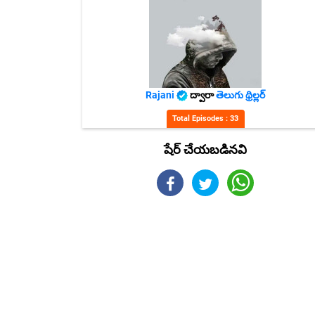
Rajani
ద్వారా
తెలుగు థ్రిల్లర్
Total Episodes : 33
షేర్ చేయబడినవి