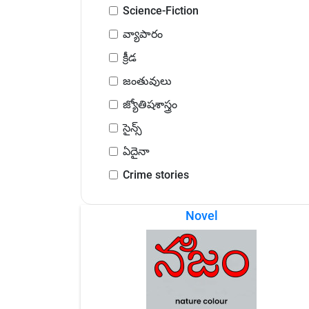
Science-Fiction
వ్యాపారం
క్రీడ
జంతువులు
జ్యోతిషశాస్త్రం
సైన్స్
ఏదైనా
Crime stories
Novel