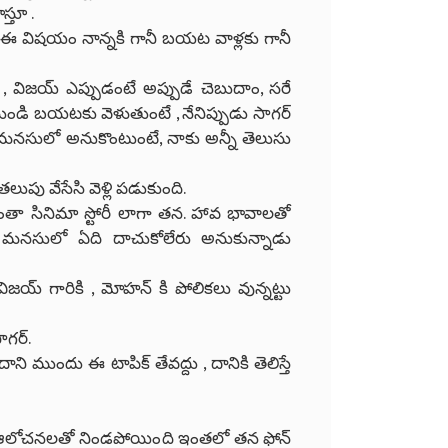
్తూ .
యా ఈ విషయం నాన్నకి గానీ బయట వాళ్లకు గానీ
 విజయ్ ఎప్పుడంటే అప్పుడే చెబుదాం, సరే
 నుండి బయటకు వెళుతుంటే , నేనిప్పుడు సాగర్
గ మనసులో అనుకొంటుంటే, నాకు అన్నీ తెలుసు
పు వేసేసి వెళ్లి పడుకుంది.
 అంతా సినిమా స్టోరీ లాగా తన. హావ భావాలతో
ు మనసులో ఏది దాచుకోలేరు అనుకున్నాడు
య్ గారికి , మోహన్ కి పోలికలు వున్నట్టు
గర్.
ని ముందు ఈ టాపిక్ తేవద్దు , దానికి తెలిస్తే
ా ఆలోచనలతో నిండపోయింది ఇంతలో తన ఫోన్