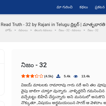
మా గురించి
కథలు
ప్రకటన
Read Truth - 32 by Rajani in Telugu థ్రిల్లర్ | మాతృభారతి
హోమ్
నవలలు
తెలుగు నవలలు
నిజం - 32 - నవలలు
నిజం - 32
నిజం - 32
(4.5k)
5.4k
13.4k
విజయ్ మాటలకు రామారావు గారు సరే అని తల వూపుతోంట
వైపు జాలిగా చూస్తూ వున్నారు . వాళ్ళిద్దరినీ గమనించి
వచ్చేటట్టు బిహేవ్ చేస్తున్నారు అని మనసులో అనుకొన
నొక్కుతూ , విషయం అర్థమయయిన సాగర్ ఆ వెళదాం అని రా