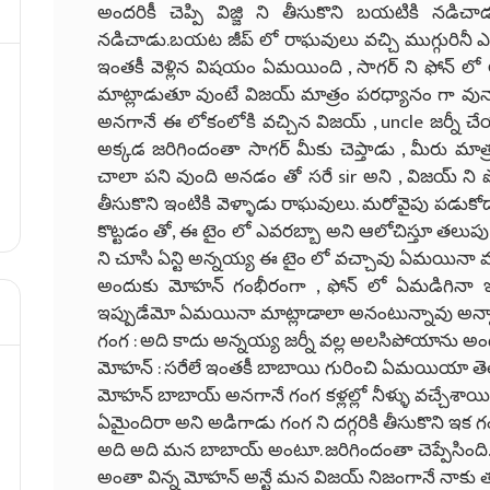
అందరికీ చెప్పి విజ్జి ని తీసుకొని బయటికి నడ
నడిచాడు.
బయట జీప్ లో రాఘవులు వచ్చి ముగ్గురినీ ఎక్
ఇంతకీ వెళ్లిన విషయం ఏమయింది , సాగర్ ని ఫోన్ లో అడ
మాట్లాడుతూ వుంటే విజయ్ మాత్రం పరధ్యానం గా వున్
అనగానే ఈ లోకంలోకి వచ్చిన విజయ్ , uncle జర్నీ చే
అక్కడ జరిగిందంతా సాగర్ మీకు చెప్తాడు , మీరు మాత్
చాలా పని వుంది అనడం తో సరే sir అని , విజయ్ ని పోలీస్ 
తీసుకొని ఇంటికి వెళ్ళాడు రాఘవులు.
మరోవైపు పడుకోడాన
కొట్టడం తో, ఈ టైం లో ఎవరబ్బా అని ఆలోచిస్తూ తల
ని చూసి ఏన్టి అన్నయ్య ఈ టైం లో వచ్చావు ఏమయినా మ
అందుకు మోహన్ గంభీరంగా , ఫోన్ లో ఏమడిగినా ఇంటి
ఇప్పుడేమో ఏమయినా మాట్లాడాలా అనంటున్నావు అన్నాడ
గంగ : అది కాదు అన్నయ్య జర్నీ వల్ల అలసిపోయాను అం
మోహన్ : సరేలే ఇంతకీ బాబాయి గురించి ఏమయియా తెలి
మోహన్ బాబాయ్ అనగానే గంగ కళ్లల్లో నీళ్ళు వచ్చేశాయ
ఏమైందిరా అని అడిగాడు గంగ ని దగ్గరికి తీసుకొని ఇ
అది అది మన బాబాయ్ అంటూ. జరిగిందంతా చెప్పేసింది
అంతా విన్న మోహన్ అన్టే మన విజయ్ నిజంగానే నాకు 