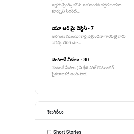
ఇద్దరు ఫ్రెండ్స్ కలిసి ఒక అంగడి దగ్గర బయట
కూర్చుని సిగరెట్...
యూ ఆర్ మై డెస్టినీ - 7
అరగంట ముందు: కార్ల వెళ్తుండగా గాయత్రి గారు
వెనక్కి తిరిగి చూ...
వెంటాడే నీడలు - 30
వెంటాడే నీడలు ( ఏ క్రేజీ హాట్ రొమాంటిక్,
సైకలాజికల్ అండ్ పార...
కేటగిరీలు
Short Stories