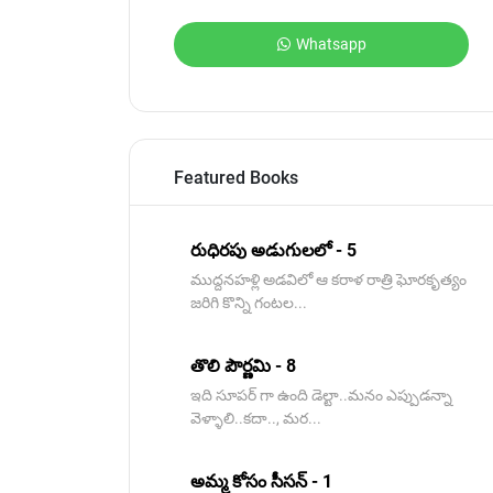
Whatsapp
Featured Books
రుధిరపు అడుగులలో - 5
ముద్దనహళ్లి అడవిలో ఆ కరాళ రాత్రి ఘోరకృత్యం
జరిగి కొన్ని గంటల...
తొలి పౌర్ణమి - 8
ఇది సూపర్ గా ఉంది డెల్టా..మనం ఎప్పుడన్నా
వెళ్ళాలి..కదా.., మర...
అమ్మ కోసం సీసన్ - 1