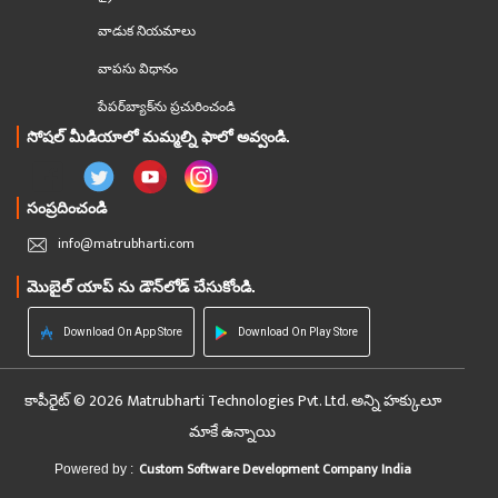
వాడుక నియమాలు
వాపసు విధానం
పేపర్‌బ్యాక్‌ను ప్రచురించండి
సోషల్ మీడియాలో మమ్మల్ని ఫాలో అవ్వండి.
సంప్రదించండి
info@matrubharti.com
మొబైల్ యాప్ ను డౌన్‌లోడ్ చేసుకోండి.
Download On App Store
Download On Play Store
కాపీరైట్ © 2026 Matrubharti Technologies Pvt. Ltd. అన్ని హక్కులూ
మాకే ఉన్నాయి
Custom Software Development Company India
Powered by :