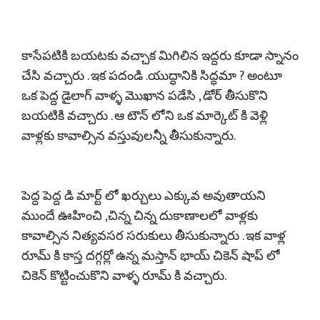
కాసేపటికి బయటకు వచ్చాక మిగిలిన ఇద్దరు కూడా స్నానం
చేసి వచ్చారు . ఇక పదండి .యుద్ధానికి సిద్ధమా ? అంటూ
ఒక పెద్ద డైలాగ్ వాళ్ళ మొఖాన పడేసి , డోర్ తీసుకొని
బయటికి వచ్చారు . ఆ టౌన్ లోని ఒక మార్కెట్ కి వెళ్లి
వాళ్లకు కావాల్సిన వస్తువులన్నీ తీసుకున్నారు.
పెద్ద పెద్ద డి మార్ట్ లో ఖర్చులు ఎక్కువ అవుతాయని
ముందే ఊహించి ,చిన్న చిన్న దుకాణాలలో వాళ్లకు
కావాల్సిన నిత్యవసర సరుకులు తీసుకున్నారు . ఇక వాళ్ల
రూమ్ కి కాస్త దగ్గర్లో ఉన్న మస్తాన్ భాయ్ చికెన్ షాప్ లో
చికెన్ కొట్టించుకొని వాళ్ళ రూమ్ కి వచ్చారు.