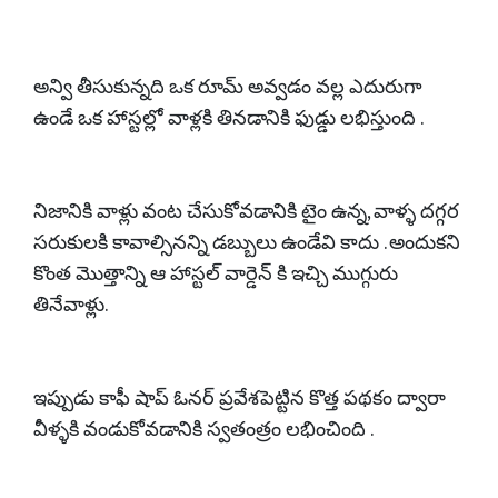
అన్వి తీసుకున్నది ఒక రూమ్ అవ్వడం వల్ల ఎదురుగా
ఉండే ఒక హాస్టల్లో వాళ్లకి తినడానికి ఫుడ్డు లభిస్తుంది .
నిజానికి వాళ్లు వంట చేసుకోవడానికి టైం ఉన్న, వాళ్ళ దగ్గర
సరుకులకి కావాల్సినన్ని డబ్బులు ఉండేవి కాదు . అందుకని
కొంత మొత్తాన్ని ఆ హాస్టల్ వార్డెన్ కి ఇచ్చి ముగ్గురు
తినేవాళ్లు.
ఇప్పుడు కాఫీ షాప్ ఓనర్ ప్రవేశపెట్టిన కొత్త పథకం ద్వారా
వీళ్ళకి వండుకోవడానికి స్వతంత్రం లభించింది .