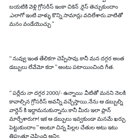
బయటికి వెళ్లి గ్రోసరీస్ ఇంకా చికెన్ ,రైస్ తెచ్చుకుందాం
.ఎలాగో ఇంటి వాళ్ళు కొన్ని సామాన్లు వదిలేశారు. వాటితో
మనం వండేయొచ్చు ”
“ నువ్వు ఇంత తేలికగా చెప్పేసావు. కానీ మన దగ్గర అంత
డబ్బులు లేవేమో కదా ” అంటు పటాయించింది గీత.
“ పర్లేదు నా దగ్గర 2000/- ఉన్నాయి .వీటితో మనని నెలకి
కావాల్సిన గ్రోసరీస్ అవన్నీ వచ్చేస్తాయి. నేను ఆ డబ్బుల్ని
వార్డెన్ కి ఇద్దామనుకున్నాను. కానీ మీరు ఇలా ప్లాన్
మార్చేశారుగా! ఇక ఆ డబ్బులు ఇవ్వకుండా మనమే ఖర్చు
పెట్టుకుందాం ” అంటూ చిన్న పిల్లల చేతుల అటు ఇటు
తిప్పుతూ చెప్పింది అన్వి.