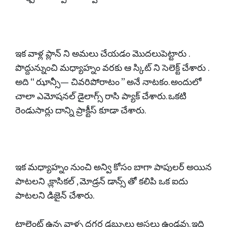
ఇక వాళ్ల ప్లాన్ ని అమలు చేయడం మొదలుపెట్టారు .
పొద్దున్నుంచి మధ్యాహ్నం వరకు ఆ స్కిట్ ని సెలెక్ట్ చేశారు .
అది “ ఝాన్సీ— చివరిపోరాటం ” అనే నాటకం. అందులో
చాలా ఎమోషనల్ డైలాగ్స్ రాసి ప్యాక్ చేశారు. ఒకటి
రెండుసార్లు దాన్ని ప్రాక్టీస్ కూడా చేశారు.
ఇక మధ్యాహ్నం నుంచి అన్వి కోసం బాగా పాపులర్ అయిన
పాటలని ,క్లాసికల్ , మోడ్రన్ డాన్స్ తో కలిపి ఒక ఐదు
పాటలని డిజైన్ చేశారు.
టాలెంట్ ఉన్న వాళ్ళ దగ్గర డబ్బులు అసలు ఉండవు. ఇది