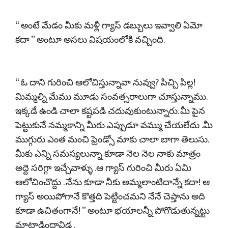
“ అంటే మేడం మీకు మళ్లీ గ్యాస్ డబ్బులు ఇవ్వాలి ఏమో
కదా ” అంటూ అసలు విషయంలోకి వచ్చింది.
“ ఓ దాని గురించి ఆలోచిస్తున్నావా నువ్వు? పిచ్చి పిల్ల!
మిమ్మల్ని మేము మూడు సంవత్సరాలుగా చూస్తున్నాము.
ఇక్కడే ఉండి చాలా కష్టపడి చదువుకుంటున్నారు. మీ పైన
పెట్టుకునే నమ్మకాన్ని మీరు ఎప్పుడూ వమ్ము చేయలేదు .మీ
ముగ్గురు ఎంత మంచి ఫ్రెండ్సో మాకు చాలా బాగా తెలుసు.
మీకు ఎన్ని సమస్యలున్నా కూడా నెల నెల నాకు మాత్రం
అద్దె సరిగ్గా ఇచ్చేవాళ్ళు .ఆ గ్యాస్ గురించి మీరు ఏమి
ఆలోచించొద్దు . నేను కూడా నీకు అమ్మలాంటిదాన్నే కదా! ఆ
గ్యాస్ అయిపోగానే కొత్తది పెట్టించమని నేనే చెప్తాను అది
కూడా ఉచితంగానే! ” అంటూ భయాలన్నీ పోగొడుతున్నట్టు
మాట్లాడిందావిడ .