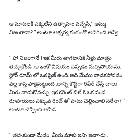
ఆ మాటలకి ఎక్కలేని ఉత్సాహం వచ్చేసి,“ అమ్మ
నిజంగానా? ” అంటూ ఆశ్చర్య కంఠంతో అడిగింది అన్వి.
“ హా నిజంగానే ! ఇక మీరు తాగటానికి నీళ్లు మాత్రం
తెచ్చుకోండి . ఆ ఇంకో విషయం చెప్పడం మర్చిపోయాను.
స్టోర్ రూమ్ లో ఒక ఫ్రిజ్ ఉంది. అది మేము వాడకపోవడం
వల్ల కాస్త పాడైనట్టుంది .దాన్ని కొద్దిగా రిపేర్ చేస్తే చాలు
మీరు వాడుకోవచ్చు .ఇక కరెంట్ బిల్ కి ఒక వంద
రూపాయలు ఎక్కువ రెంట్ తో పాటు చెల్లించాలి సరేనా? ”
అంటూ చెప్పింది ఆవిడ .
“ తప్పకుండా మేడం . మీరు మాకు ఇన్ని ఇచ్చారు .