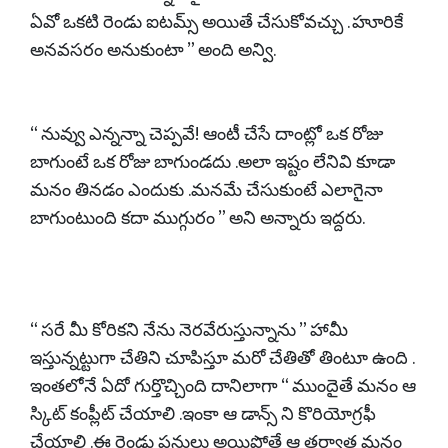
ఏవో ఒకటి రెండు ఐటమ్స్ అయితే చేసుకోవచ్చు . హూరికే
అనవసరం అనుకుంటా ” అంది అన్వి.
“ నువ్వు ఎన్నన్నా చెప్పవే! ఆంటీ చేసే దాంట్లో ఒక రోజు
బాగుంటే ఒక రోజు బాగుండదు .అలా ఇష్టం లేనివి కూడా
మనం తినడం ఎందుకు .మనమే చేసుకుంటే ఎలాగైనా
బాగుంటుంది కదా ముగ్గురం ” అని అన్నారు ఇద్దరు.
“ సరే మీ కోరికని నేను నెరవేరుస్తున్నాను ” హామీ
ఇస్తున్నట్టుగా చేతిని చూపిస్తూ మరో చేతితో తింటూ ఉంది .
ఇంతలోనే ఏదో గుర్తొచ్చింది దానిలాగా “ ముందైతే మనం ఆ
స్కిట్ కంప్లీట్ చేయాలి .ఇంకా ఆ డాన్స్ ని కొరియోగ్రఫీ
చేయాలి .ఈ రెండు పనులు అయిపోతే ఆ తర్వాత మనం