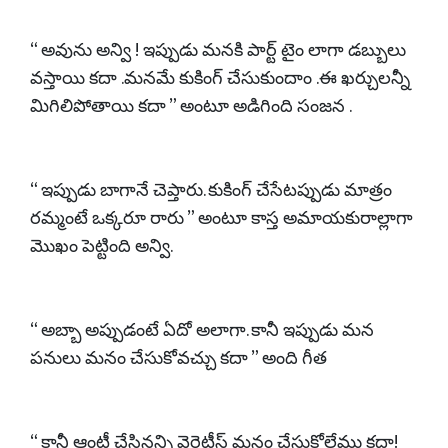
“ అవును అన్వి ! ఇప్పుడు మనకి పార్ట్ టైం లాగా డబ్బులు
వస్తాయి కదా .మనమే కుకింగ్ చేసుకుందాం .ఈ ఖర్చులన్నీ
మిగిలిపోతాయి కదా ” అంటూ అడిగింది సంజన .
“ ఇప్పుడు బాగానే చెప్తారు. కుకింగ్ చేసేటప్పుడు మాత్రం
రమ్మంటే ఒక్కరూ రారు ” అంటూ కాస్త అమాయకురాల్లాగా
మొఖం పెట్టింది అన్వి.
“ అబ్బా అప్పుడంటే ఏదో అలాగా. కానీ ఇప్పుడు మన
పనులు మనం చేసుకోవచ్చు కదా ” అంది గీత
“ కానీ ఆంటీ చేసినన్ని వెరైటీస్ మనం చేసుకోలేము కదా!