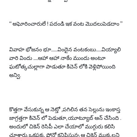
“ అఘోరించారులే ! పదండి ఇక వంట మొదలుపెడదాం ”
వివాహ భోజనం భూ.......విందైన వంటకంబు......వియ్యాలి
వారి విందు .....ఆహా ఆహా నాకేం ముందు అంటూ
ఘటోత్కచుల్లాగా పాడుతూ కిచెన్ లోకి వెళ్లిపోయింది
అన్వి.
కొత్తగా వేసుకున్న ఆ నెట్తో ,పగిలిన తన సెల్లును ఇంకాస్త
జాగ్రత్తగా కిచెన్ లో పెడుతూ, యూట్యూబ్ ఆన్ చేసింది .
అందులో చికెన్ రెసిపీ ఎలా చేయాలో ముగ్గురు కలిసి
చూశారు. ఒకపక్క ఫోన్లో కనిపిస్తున్న ఆ చికెన్ ముక్కలని