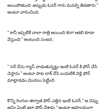
అయిపోతుంది .అప్పుడు ఓనర్ గారు మనల్ని తిడతారు ”
అంటూ వారించింది.
“ కానీ ఇప్పటికే చాలా రాత్రి అయింది కదా! ఆకలి కూడా
వేస్తుంది ” అంటుంది సంజన.
“ సరే నేను గ్యాస్ వాడుతున్నట్టు ఇంటి ఓనర్ కి ఫోన్ చేసి
చెప్తాను ” అంటూ పాట లాక్ చేసి బయటికి వెళ్లి ఫోన్
మాట్లాడడం మొదలు పెట్టింది.
కొన్ని రింగుల తర్వాత ఫోన్ ఎత్తిన ఇంటి ఓనర్, “ ఆ చెప్పు
అన్వి. ఏంటి ఇలా ఫోన్ చేశావు ” అంటూ ఆప్యాయంగా