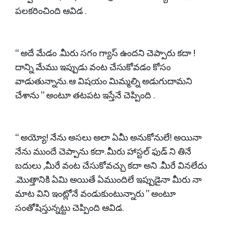
పలకరించింది ఆవిడ .
“ అదే మేడం .మీరు సగం గ్యాస్ ఉందని చెప్పారు కదా !
దాన్ని మేము ఇప్పుడు వంట చేసుకోవడం కోసం
వాడుతున్నాను. ఆ విషయం మిమ్మల్ని అడుగుదామని
చేశాను ” అంటూ తటపట ఇస్తేనే చెప్పింది .
“ అయ్యో! నేను అసలు అలా ఏమీ అనుకోనులే! అయినా
నేను ముందే చెప్పాను కదా. మీరు హాస్టల్ ఫుడ్ ని తినే
బదులు ,మీరే వంట చేసుకోవచ్చు కదా అని .మీరే వినలేదు
.మొత్తానికి ఏమి అయితే ఏముందిలే ఇప్పుడైనా మీరు నా
మాట విని ఇంట్లోనే వండుకుంటున్నారు ” అంటూ
సంతోషిస్తున్నట్టు చెప్పింది ఆవిడ.