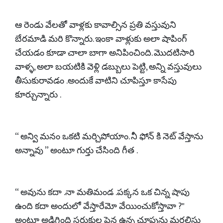
ఆ రెండు వేలతో వాళ్లకు కావాల్సిన ప్రతి వస్తువుని
బేరమాడి మరి కొన్నారు. ఇంకా వాళ్లుకు అలా షాపింగ్
చేయడం కూడా చాలా బాగా అనిపించింది. మొదటిసారి
వాళ్ళ, అలా బయటికి వెళ్లి డబ్బులు పెట్టి, అన్ని వస్తువులు
తీసుకురావడం .అందుకే వాటిని చూపిస్తూ కాసేపు
కూర్చున్నారు .
“ అన్వి మనం ఒకటి మర్చిపోయాం. నీ ఫోన్ కి నెట్ వేస్తాను
అన్నావు ” అంటూ గుర్తు చేసింది గీత .
“ అవును కదా .నా మతిమండ .పక్కన ఒక చిన్న షాపు
ఉంది కదా అందులో వేస్తారేమో వేయించుకోస్తావా ?"
అంటూ అడిగింది సరుకుల పైన ఉన్న చూపును మరలిస్తు