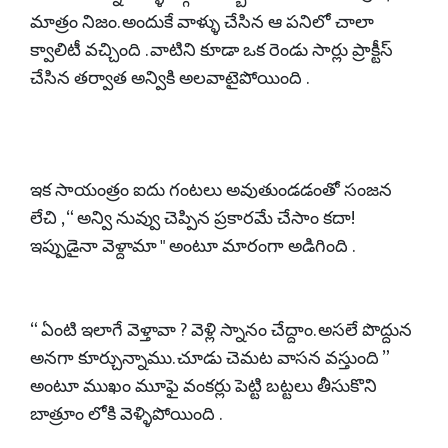
మాత్రం నిజం. అందుకే వాళ్ళు చేసిన ఆ పనిలో చాలా
క్వాలిటీ వచ్చింది . వాటిని కూడా ఒక రెండు సార్లు ప్రాక్టీస్
చేసిన తర్వాత అన్వికి అలవాటైపోయింది .
ఇక సాయంత్రం ఐదు గంటలు అవుతుండడంతో సంజన
లేచి , “ అన్వి నువ్వు చెప్పిన ప్రకారమే చేసాం కదా!
ఇప్పుడైనా వెళ్దామా " అంటూ మారంగా అడిగింది .
“ ఏంటి ఇలాగే వెళ్తావా ? వెళ్లి స్నానం చేద్దాం. అసలే పొద్దున
అనగా కూర్చున్నాము. చూడు చెమట వాసన వస్తుంది ”
అంటూ ముఖం మూఫై వంకర్లు పెట్టి బట్టలు తీసుకొని
బాత్రూం లోకి వెళ్ళిపోయింది .