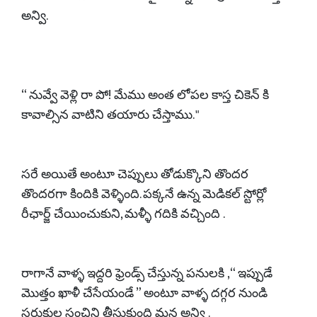
అన్వి.
“ నువ్వే వెళ్లి రా పో! మేము అంత లోపల కాస్త చికెన్ కి
కావాల్సిన వాటిని తయారు చేస్తాము. "
సరే అయితే అంటూ చెప్పులు తోడుక్కొని తొందర
తొందరగా కిందికి వెళ్ళింది. పక్కనే ఉన్న మెడికల్ స్టోర్లో
రీఛార్జ్ చేయించుకుని, మళ్ళీ గదికి వచ్చింది .
రాగానే వాళ్ళ ఇద్దరి ఫ్రెండ్స్ చేస్తున్న పనులకి ,“ ఇప్పుడే
మొత్తం ఖాళీ చేసేయండే ” అంటూ వాళ్ళ దగ్గర నుండి
సరుకుల సంచిని తీసుకుంది మన అన్వి .