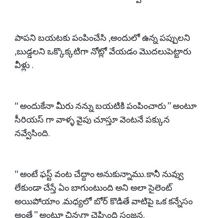
పాపని బయటకు పంపించేసి ,అందులో ఉన్న పప్పులని
,బుడ్డలని ఒక్కొక్కటిగా నోట్లో వేయడం మొదలుపెట్టారు
వీళ్లు .
“ అందుకేనా మీరు నన్ను బయటికి పంపించారు ” అంటూ
సీరియస్ గా వాళ్ళ వైపు చూస్తూ వెంటనే పక్కున
నవ్వేసింది.
“ అంటే ఫస్ట్ వంట చేద్దాం అనుకున్నాము. కానీ నువ్వు
లేకుండా చేస్తే ఏం బాగుంటుంది అని అలా సైలెంట్
అయిపోయాం .మధ్యలో బోర్ కొడితే వాటిపై ఒక కన్నేసం
అంతే ” అంటూ చిన్నగా చెప్పింది సంజన.