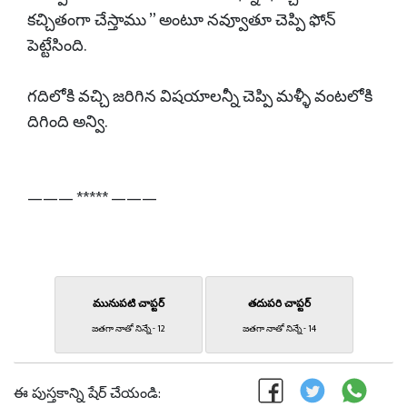
కచ్చితంగా చేస్తాము ” అంటూ నవ్వూతూ చెప్పి ఫోన్
పెట్టేసింది.
గదిలోకి వచ్చి జరిగిన విషయాలన్నీ చెప్పి మళ్ళీ వంటలోకి
దిగింది అన్వి.
——— ***** ———
మునుపటి చాప్టర్
తదుపరి చాప్టర్
జతగా నాతో నిన్నే - 12
జతగా నాతో నిన్నే - 14
ఈ పుస్తకాన్ని షేర్ చేయండి: