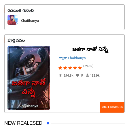
రచయిత గురించి
ఫాలో అవండి
Chaithanya
పూర్తి నవల
జతగా నాతో నిన్నే
ద్వారా Chaithanya
(29.8k)
354.8k
17
182.9k
Total Episodes : 30
NEW REALESED