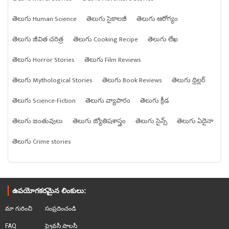
తెలుగు Human Science
తెలుగు సైకాలజీ
తెలుగు ఆరోగ్యం
తెలుగు జీవిత చరిత్ర
తెలుగు Cooking Recipe
తెలుగు లేఖ
తెలుగు Horror Stories
తెలుగు Film Reviews
తెలుగు Mythological Stories
తెలుగు Book Reviews
తెలుగు థ్రిల్లర్
తెలుగు Science-Fiction
తెలుగు వ్యాపారం
తెలుగు క్రీడ
తెలుగు జంతువులు
తెలుగు జ్యోతిషశాస్త్రం
తెలుగు సైన్స్
తెలుగు ఏదైనా
తెలుగు Crime stories
ఉపయోగకరమైన లింకులు:
మా గురించి
సంప్రదించండి
FAQ
ప్రైవసీ పాలసీ