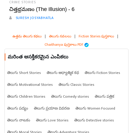
CRIME STORIES
చిత్తభ్రమణం (The Illusion) - 6
SURESH JOSYABHATLA
ఉత్తమ తెలుగు కథలు
|
తెలుగు నవలలు
|
Fiction Stories పుస్తకాలు
|
Chaithanya పుస్తకాలు PDF
మరింత ఆసక్తికరమైన ఎంపికలు
తెలుగు Short Stories
తెలుగు ఆధ్యాత్మిక కథ
తెలుగు Fiction Stories
తెలుగు Motivational Stories
తెలుగు Classic Stories
తెలుగు Children Stories
తెలుగు Comedy stories
తెలుగు పత్రిక
తెలుగు పద్యం
తెలుగు ప్రయాణ వివరణ
తెలుగు Women Focused
తెలుగు నాటకం
తెలుగు Love Stories
తెలుగు Detective stories
తెలుగు Moral Stories
తెలుగు Adventure Stories