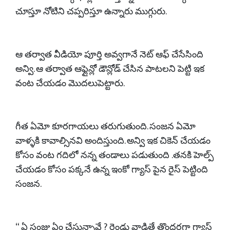
చూస్తూ నోటిని చప్పరిస్తూ ఉన్నారు ముగ్గురు.
ఆ తర్వాత వీడియో పూర్తి అవ్వగానే నెట్ ఆఫ్ చేసేసింది
అన్వి. ఆ తర్వాత ఆఫ్లైన్లో డౌన్లోడ్ చేసిన పాటలని పెట్టి ఇక
వంట చేయడం మొదలుపెట్టారు.
గీత ఏమో కూరగాయలు తరుగుతుంది. సంజన ఏమో
వాళ్ళకి కావాల్సినవి అందిస్తుంది. అన్వి ఇక చికెన్ చేయడం
కోసం వంట గదిలో నన్న తండాలు పడుతుంది .తనకి హెల్ప్
చేయడం కోసం పక్కనే ఉన్న ఇంకో గ్యాస్ పైన రైస్ పెట్టింది
సంజన.
“ ఏ సంజు ఏం చేస్తున్నావే ? రెండు వాడితే తొందరగా గ్యాస్