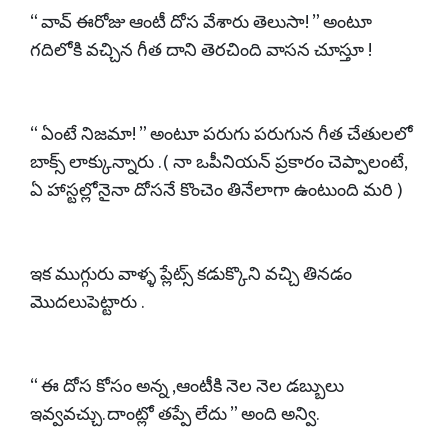
“ వావ్ ఈరోజు ఆంటీ దోస వేశారు తెలుసా! ” అంటూ
గదిలోకి వచ్చిన గీత దాని తెరచింది వాసన చూస్తూ !
“ ఏంటే నిజమా! ” అంటూ పరుగు పరుగున గీత చేతులలో
బాక్స్ లాక్కున్నారు . ( నా ఒపీనియన్ ప్రకారం చెప్పాలంటే,
ఏ హాస్టల్లోనైనా దోసనే కొంచెం తినేలాగా ఉంటుంది మరి )
ఇక ముగ్గురు వాళ్ళ ప్లేట్స్ కడుక్కొని వచ్చి తినడం
మొదలుపెట్టారు .
“ ఈ దోస కోసం అన్న ,ఆంటీకి నెల నెల డబ్బులు
ఇవ్వవచ్చు. దాంట్లో తప్పే లేదు ” అంది అన్వి.