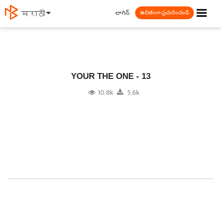
☰
లాగిన్
தமிழ்
ఉచితంగా ప్రచురించండి
YOUR THE ONE - 13
10.8k
5.6k