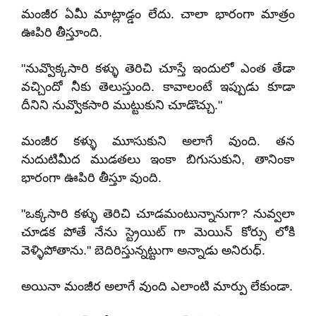
మంజీర ఏమీ మాట్లాడ్డం లేదు. చాలా భారంగా మాత్రం
ఊపిరి తీస్తూంది.
"నువ్వొక్కసారి కళ్ళు తెరిచి చూస్తే ఇందులో ఎంత తేడా
వచ్చిందో నీకు తెలుస్తుంది. కావాలంటే ఇప్పుడు కూడా
దీనిని నువ్వొకసారి ముట్టుకుని చూడొచ్చు."
మంజీర కళ్ళు మూసుకుని అలాగే వుంది. తన
నుదుటిమీద ముడతలు ఇంకా బిగుసుకుని, తానింకా
భారంగా ఊపిరి తీస్తూ వుంది.
"ఒక్కసారి కళ్ళు తెరిచి చూడమంటున్నానుగా? నువ్వలా
చూడక పోతే నేను స్ట్రెయిట్ గా మెయిన్ కోర్సు లోకి
వెళ్ళిపోతాను." బెదిరిస్తున్నట్టుగా అన్నాడు అనిరుధ్.
అయినా మంజీర అలాగే వుంది ఎలాంటి మార్పు లేకుండా.