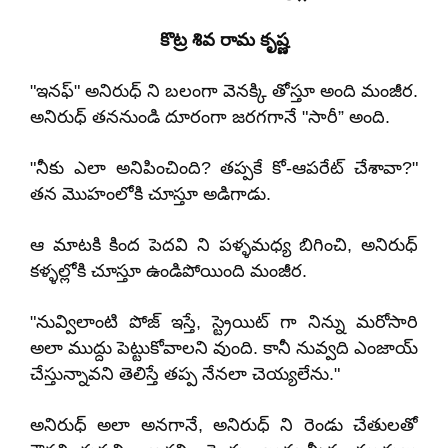
కొట్ర శివ రామ కృష్ణ
"ఇనఫ్" అనిరుధ్ ని బలంగా వెనక్కి తోస్తూ అంది మంజీర.
అనిరుధ్ తననుండి దూరంగా జరగగానే "సారీ” అంది.
"నీకు ఎలా అనిపించింది? తప్పకే కో-ఆపరేట్ చేశావా?"
తన మొహంలోకి చూస్తూ అడిగాడు.
ఆ మాటకి కింద పెదవి ని పళ్ళమధ్య బిగించి, అనిరుధ్
కళ్ళల్లోకి చూస్తూ ఉండిపోయింది మంజీర.
"నువ్విలాంటి పోజ్ ఇస్తే, స్ట్రెయిట్ గా నిన్ను మరోసారి
అలా ముద్దు పెట్టుకోవాలని వుంది. కానీ నువ్వది ఎంజాయ్
చేస్తున్నావని తెలిస్తే తప్ప నేనలా చెయ్యలేను."
అనిరుధ్ అలా అనగానే, అనిరుధ్ ని రెండు చేతులతో