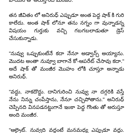
వాయిస్ తో అరుస్తోంది మంజీర.
తన జీవితం లో అనిరుధ్ ఎప్పుడూ అంత పెద్ద షాక్ కి గురి
కాలేదు. అంత షాక్ లోనూ తను నగ్నం గా వున్నాడన్న
విషయం గుర్తుకు వచ్చి గబగబలాడుతూ డ్రెస్
చేసుకున్నాడు.
"నువ్వు ఒప్పుకుంటేనే కదా నేనూ అడ్వాన్స్ అయ్యాను.
మొదట అంతా నువ్వూ బాగానే కో-ఆపరేట్ చేసావు కదా."
అదే షాక్ తో మంజీర మొహం లోకి చూస్తూ అన్నాడు
అనిరుధ్.
"వద్దు, నాకదొద్దు. దానిగురించి నువ్వు నా దగ్గరికి వస్తే
నేను నిన్ను చంపేస్తాను, నేనూ చచ్చిపోతాను." అనిరుధ్
చెప్పినది వినపడనట్టుగానే ఇంకా పెద్ద గొంతు తో అరుస్తూ
అంది మంజీర.
"ఆల్రైట్. నువ్వది వద్దంటే మనమధ్య ఎప్పుడూ వద్దు.