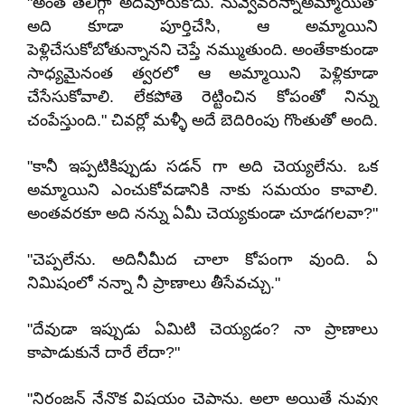
"అంత తేలిగ్గా అదివూరుకోదు. నువ్వెవరన్నాఅమ్మాయితో
అది కూడా పూర్తిచేసి, ఆ అమ్మాయిని
పెళ్లిచేసుకోబోతున్నానని చెప్తే నమ్ముతుంది. అంతేకాకుండా
సాధ్యమైనంత త్వరలో ఆ అమ్మాయిని పెళ్లికూడా
చేసేసుకోవాలి. లేకపోతె రెట్టించిన కోపంతో నిన్ను
చంపేస్తుంది." చివర్లో మళ్ళీ అదే బెదిరింపు గొంతుతో అంది.
"కానీ ఇప్పటికిప్పుడు సడన్ గా అది చెయ్యలేను. ఒక
అమ్మాయిని ఎంచుకోవడానికి నాకు సమయం కావాలి.
అంతవరకూ అది నన్ను ఏమీ చెయ్యకుండా చూడగలవా?"
"చెప్పలేను. అదినీమీద చాలా కోపంగా వుంది. ఏ
నిమిషంలో నన్నా నీ ప్రాణాలు తీసేవచ్చు."
"దేవుడా ఇప్పుడు ఏమిటి చెయ్యడం? నా ప్రాణాలు
కాపాడుకునే దారే లేదా?"
"నిరంజన్ నేనొక విషయం చెప్తాను. అలా అయితే నువ్వు