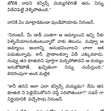
జోలికి రావని కన్విన్స్ చెయ్యగలిగితే తను నిన్ను
విడిచిపెట్టి వెళ్ళిపోతుంది."
దానికి ఏం మాట్లాడకుండా వుండిపోయాడు నిరంజన్.
"నిరంజన్, మీ డాడీ ఎంతగా ఆ అమ్మాయిని ఇచ్చి నీకు
పెళ్ళిచేయాలనుకుంటున్నారో నాకు తెలుసు. నువ్వూ ఆ
అమ్మాయి అందాన్ని అనుభవించాలని చాలా ఆశ
పడుతున్నావు. కానీ ప్రాణాలకన్నా ఏదీ ఎక్కువకాదు.
నువ్వు తన కూతురిని పూర్తిగా మర్చిపోతావని ఆ దయ్యం
అనుకోకపోతే, ఖచ్చితంగా నిన్ను చంపేస్తుంది."
బెదిరింపుగా అంది మల్లిక.
"కానీ తనని అలా ఎలా కన్విన్స్ చెయ్యడం? నేను తన
కూతురి ని పెళ్లిచేసుకోనని చెప్తే సరిపోతుందా?" సడన్ గా
నిర్ణయానికి వచ్చేసాడు నిరంజన్.