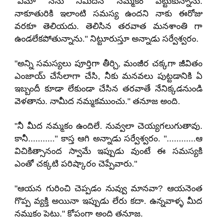
"ఏమో నేను నీమీదనే నమ్మకం పెట్టుకున్నాను.
నాకూతురికి ఇలాంటి సమస్య ఉందని నాకు ఈరోజు
వరకూ తెలియదు. తెలిసిన తరవాత మనశాంతి గా
ఉండలేకపోతున్నాను." నిట్టూరుస్తూ అన్నాడు సర్వేశ్వరం.
"అన్ని సమస్యలు పూర్తిగా తీర్చి, మంజీర చక్కగా జీవితం
ఎంజాయ్ చేసేలాగా చేసి, నీకు మనవలు పుట్టడానికి ఏ
ఇబ్బందీ కూడా లేకుండా చేసిన తరవాతే నేనిక్కడనుండి
వెళతాను. నామీద నమ్మకముంచు." తనూజ అంది.
"నీ మీద నమ్మకం ఉందిలే. నువ్వలా చెయ్యగలుగుతావు.
కానీ..........." కాస్త ఆగి అన్నాడు సర్వేశ్వరం. "............ఆ
విచికిత్సానంద స్వామే ఇప్పుడు వుంటే ఈ సమస్యకి
ఎంతో చక్కటి పరిష్కారం చెప్పేవారు."
"ఆయన గురించి చెప్పడం నువ్వు మానవా? ఆయనెంత
గొప్ప వ్యక్తి అయినా ఇప్పుడు లేరు కదా. ఉన్నవాళ్ళ మీద
నమ్మకం పెట్టు." కోపంగా అంది తనూజ.