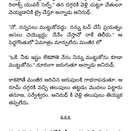
రిలాక్స్ యువర్ సెల్ఫ్." తన దగ్గరికి వెళ్లి చుట్టూ చేతులూ
వెయ్యడానికి ట్రై చేస్తూ అన్నాడు అనిరుధ్.
"నో, నన్నసలు ముట్టుకోవద్దు. నన్ను టచ్ చేసే ప్రయత్నం
అసలు చెయ్యొద్దు. నేనేం చేస్తానో నాకే తెలీదు." ఆ
పెద్దగొంతులో ఏమాత్రం మార్పులేదు మంజీర లో
"ఒకే. నీకు ఇష్టం లేకపోతె నేను నిన్ను ముట్టుకోను కూడా
ముట్టుకోను." దూరంగా జరుగుతూ అన్నాడు అనిరుధ్.
కాకపోతే మంజీర అరిచిన అరుపులకి గాభరాపడుతూ, ఆ
రూమ్ దగ్గరకి వచ్చి తలుపులు తట్టడం మొదలు పెట్టారు
తనూజ, సర్వేశ్వరం. అనిరుధ్ కి వెళ్లి తలుపులు తియ్యక
తప్పలేదు.
&&&