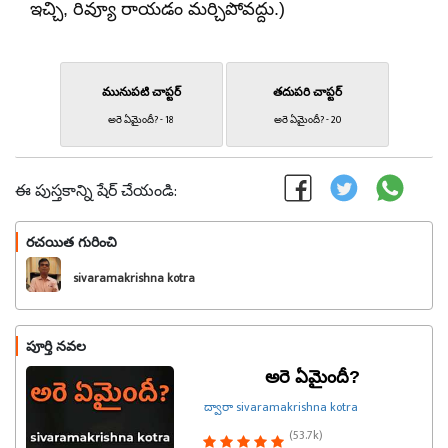
ఇచ్చి, రివ్యూ రాయడం మర్చిపోవద్దు.)
మునుపటి చాప్టర్
తదుపరి చాప్టర్
అరె ఏమైందీ? - 18
అరె ఏమైందీ? - 20
ఈ పుస్తకాన్ని షేర్ చేయండి:
రచయిత గురించి
ఫాలో అవండి
sivaramakrishna kotra
పూర్తి నవల
అరె ఏమైందీ?
ద్వారా sivaramakrishna kotra
(53.7k)