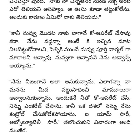
వినిపిస్తూ వుంది. "నాకు నా చిన్నతనం నుండి సెక్స్ అంటే
ఎదో తెలియని అసహ్యం. ఆ ఊసు కూడా తట్టుకోలేను.
అందుకు కారణం ఏమిటో నాకు తెలియదు."
"కానీ నువ్వు మొదట నాకు బాగానే కో-ఆపరేట్ చేసావు
కదా. నేను వద్దన్నా ఆంటీ కి ఇచ్చిన మాట
నిలబెట్టుకోవాలని, పెళ్ళికి ముందే నువ్వు పూర్తి నార్మల్ గా
మారాలని అన్నావు. నువ్వలా అన్నావనే నేను అడ్వాన్స్
అయ్యాను."
"నేను నిజంగానే అలా అనుకున్నాను. ఎలాగన్నా నా
మనసు మీద పట్టుసాధించి మామూలుగా
అవ్వాలనుకున్నాను. అందుకనే నీతో కో-ఆపరేట్ చేసి,
నిన్ను ఎంకరేజ్ చేసాను. కానీ ఒక దశలో నన్ను నేను
కంట్రోల్ చేసుకోలేకపోయాను. ఐ యామ్ సారీ,
అబ్సోల్యూటెలీ సారీ." తలొంచుకుని విచారంగా అంది
మంజీర.