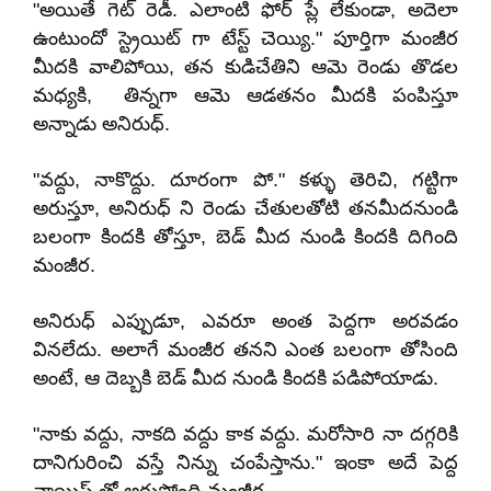
"అయితే గెట్ రెడీ. ఎలాంటి ఫోర్ ప్లే లేకుండా, అదెలా
ఉంటుందో స్ట్రెయిట్ గా టేస్ట్ చెయ్యి." పూర్తిగా మంజీర
మీదకి వాలిపోయి, తన కుడిచేతిని ఆమె రెండు తొడల
మధ్యకి, తిన్నగా ఆమె ఆడతనం మీదకి పంపిస్తూ
అన్నాడు అనిరుధ్.
"వద్దు, నాకొద్దు. దూరంగా పో." కళ్ళు తెరిచి, గట్టిగా
అరుస్తూ, అనిరుధ్ ని రెండు చేతులతోటి తనమీదనుండి
బలంగా కిందకి తోస్తూ, బెడ్ మీద నుండి కిందకి దిగింది
మంజీర.
అనిరుధ్ ఎప్పుడూ, ఎవరూ అంత పెద్దగా అరవడం
వినలేదు. అలాగే మంజీర తనని ఎంత బలంగా తోసింది
అంటే, ఆ దెబ్బకి బెడ్ మీద నుండి కిందకి పడిపోయాడు.
"నాకు వద్దు, నాకది వద్దు కాక వద్దు. మరోసారి నా దగ్గరికి
దానిగురించి వస్తే నిన్ను చంపేస్తాను." ఇంకా అదే పెద్ద