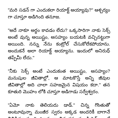
"మరి సడన్ గా ఎందుకలా రియాక్ట్ అయ్యావు?" ఆశ్చర్యం
గా చూస్తూ అడిగింది తనూజ.
"అదే నాకూ అర్ధం కావడం లేదు? ఒక్కసారిగా నాకు సెక్స్
అంటే వున్న అయిష్టం, అసహ్యం బయటకి వచ్చినట్టుగా
అయింది. నన్ను నేను కంట్రోల్ చేసుకోలేకపోయాను.
అందుకనే అలా రియాక్ట్ అయ్యాను. ఇందులో అనిరుధ్
తప్పేమీ లేదు."
"నీకు సెక్స్ అంటే ఎందుకంత అయిష్టం, అసహ్యం?
మనుషుల జీవితాల్లో, ఆ మాటకొస్తే అన్ని జీవుల
జీవితాల్లో అది చాలా సహజమైన విషయం కదా." తన
కూతురి మొహం లోకి చూస్తూ అడిగాడు సర్వేశ్వరం.
"ఏమో నాకు తెలియదు డాడ్." చిన్న గొంతుతో
అంటూవున్నా మంజీర స్వరం అక్కడ అందరికీ బాగానే