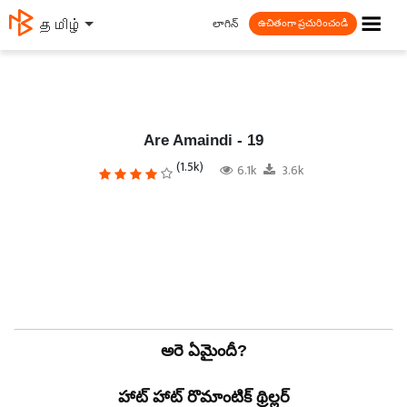
☰
లాగిన్
தமிழ்
ఉచితంగా ప్రచురించండి
Are Amaindi - 19
(1.5k)
6.1k
3.6k
అరె ఏమైందీ?
హాట్ హాట్ రొమాంటిక్ థ్రిల్లర్