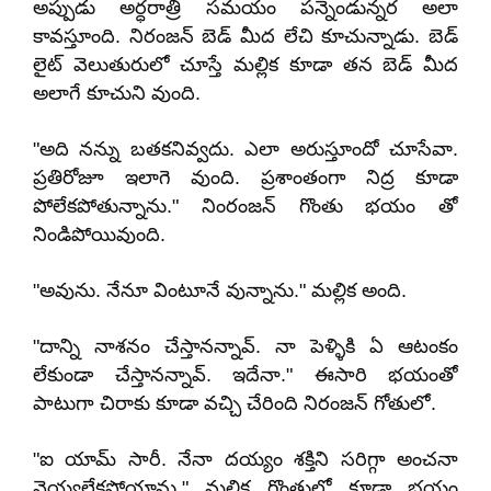
అప్పుడు అర్ధరాత్రి సమయం పన్నెండున్నర అలా
కావస్తూంది. నిరంజన్ బెడ్ మీద లేచి కూచున్నాడు. బెడ్
లైట్ వెలుతురులో చూస్తే మల్లిక కూడా తన బెడ్ మీద
అలాగే కూచుని వుంది.
"అది నన్ను బతకనివ్వదు. ఎలా అరుస్తూందో చూసేవా.
ప్రతిరోజూ ఇలాగె వుంది. ప్రశాంతంగా నిద్ర కూడా
పోలేకపోతున్నాను." నింరంజన్ గొంతు భయం తో
నిండిపోయివుంది.
"అవును. నేనూ వింటూనే వున్నాను." మల్లిక అంది.
"దాన్ని నాశనం చేస్తానన్నావ్. నా పెళ్ళికి ఏ ఆటంకం
లేకుండా చేస్తానన్నావ్. ఇదేనా." ఈసారి భయంతో
పాటుగా చిరాకు కూడా వచ్చి చేరింది నిరంజన్ గోతులో.
"ఐ యామ్ సారీ. నేనా దయ్యం శక్తిని సరిగ్గా అంచనా
వెయ్యలేకపోయాను." మల్లిక గొంతులో కూడా భయం