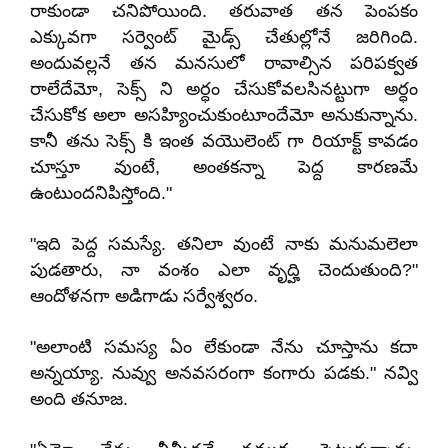
రాకుండా చనిపోయింది. తరువాత తన పెంపకం
ఎక్కువగా సర్వెంట్ మైడ్స్ చేతుల్లోనే జరిగింది.
అందువల్లనే తన మనసులో రావాల్సిన పరిపక్వత
రాలేదేమో, సెక్స్ ని అర్ధం చేసుకోవలసినట్టుగా అర్ధం
చేసుకోక అలా అసహ్యించుకుంటూందేమో అనుకున్నాను.
కానీ తను సెక్స్ కి ఇంత వయొలెంట్ గా రియాక్ట్ కావడం
చూస్తూ వుంటే, అంతకన్నా పెద్ద కారణమే
ఉంటుందనిపిస్తోంది."
"ఇది పెద్ద సమస్యే. తనిలా వుంటే నాకు మనుమలెలా
పుడతారు, నా వంశం ఎలా వృద్హి చెందుతుంది?"
ఆందోళనగా అడిగాడు సర్వేశ్వరం.
"అలాంటి సమస్య ఏం లేకుండా నేను చూస్తాను కదా
అన్నయ్యా. నువ్వు అనవసరంగా కంగారు పడకు." నవ్వి
అంది తనూజ.