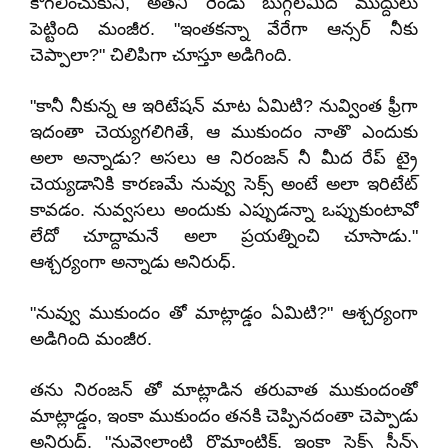
కౌగలించుకుని, అతని రెండు బుగ్గలమీద ముద్దులు
పెట్టింది మంజీర. "ఇంతకన్నా వేరేగా ఆన్సర్ నీకు
చెప్పాలా?" చిలిపిగా చూస్తూ అడిగింది.
"కానీ నీకున్న ఆ ఇరిటేషన్ మాట ఏమిటి? నువ్వింత ఫ్రీగా
ఇదంతా చెయ్యగలిగితే, ఆ ముకుందం నాతొ ఎందుకు
అలా అన్నాడు? అసలు ఆ నిరంజన్ నీ మీద రేప్ ట్రై
చెయ్యడానికి కారణమే నువ్వు సెక్స్ అంటే అలా ఇరిటేట్
కావడం. నువ్వసలు అందుకు ఎప్పుడన్నా ఒప్పుకుంటావో
లేదో చూద్దామనే అలా ప్రయత్నించి చూసాడు."
ఆశ్చర్యంగా అన్నాడు అనిరుధ్.
"నువ్వు ముకుందం తో మాట్లాడ్డం ఏమిటి?" ఆశ్చర్యంగా
అడిగింది మంజీర.
తను నిరంజన్ తో మాట్లాడిన తరువాత ముకుందంతో
మాట్లాడ్డం, ఇంకా ముకుందం తనకి చెప్పినదంతా చెప్పాడు
అనిరుధ్. "నువ్వెలాంటి రొమాంటిక్, ఇంకా సెక్స్ సీన్స్