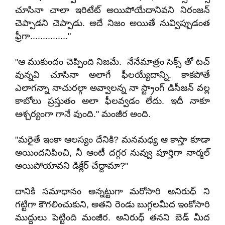
చూసినా చాలా ఇరిటేట్ అయిపోయేదానివని నిరంజన్
చెప్పాడని చెప్పాడు. అదే నిజం అయితే నువ్విప్పుడంత
ఫ్రీగా..............."
"ఆ ముకుందం చెప్పింది నిజమే. నేనేమాత్రం సెక్స్ తో టచ్
వున్నవి చూసినా అలాగే ఫీలయ్యేదాన్ని. కాకపోతే
ఎలాగన్నా నాచురల్గా అవ్వాలన్న నా స్ట్రాంగ్ డిసీజన్ వల్ల
కాబోలు ప్రస్తుతం అలా ఫీలవ్వడం లేదు. ఇదీ నాకూ
ఆశ్చర్యంగా గానే వుంది." మంజీర అంది.
"మరైతే ఇంకా ఆలస్యం దేనికి? మనమధ్య ఆ కాస్తా కూడా
అయిందనిపించి, నీ ఆంటీ దగ్గర నువ్వు పూర్తిగా నార్మల్
అయిపోయావని డిక్లేర్ చేద్దామా?"
దానికి సమాధానం అన్నట్టుగా మరోసారి అనిరుధ్ ని
గట్టిగా కౌగలించుకుని, అతని రెండు బుగ్గలమీద ఇంకోసారి
ముద్దులు పెట్టింది మంజీర. అనిరుధ్ తనని బెడ్ మీద