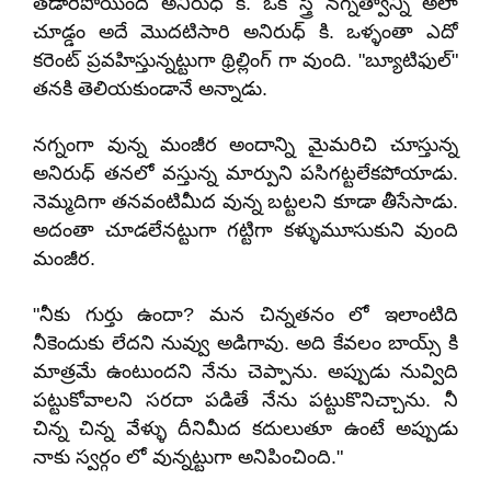
తడారిపోయింది అనిరుధ్ కి. ఒక స్త్రీ నగ్నత్వాన్ని అలా
చూడ్డం అదే మొదటిసారి అనిరుధ్ కి. ఒళ్ళంతా ఎదో
కరెంట్ ప్రవహిస్తున్నట్టుగా థ్రిల్లింగ్ గా వుంది. "బ్యూటిఫుల్"
తనకి తెలియకుండానే అన్నాడు.
నగ్నంగా వున్న మంజీర అందాన్ని మైమరిచి చూస్తున్న
అనిరుధ్ తనలో వస్తున్న మార్పుని పసిగట్టలేకపోయాడు.
నెమ్మదిగా తనవంటిమీద వున్న బట్టలని కూడా తీసేసాడు.
అదంతా చూడలేనట్టుగా గట్టిగా కళ్ళుమూసుకుని వుంది
మంజీర.
"నీకు గుర్తు ఉందా? మన చిన్నతనం లో ఇలాంటిది
నీకెందుకు లేదని నువ్వు అడిగావు. అది కేవలం బాయ్స్ కి
మాత్రమే ఉంటుందని నేను చెప్పాను. అప్పుడు నువ్విది
పట్టుకోవాలని సరదా పడితే నేను పట్టుకొనిచ్చాను. నీ
చిన్న చిన్న వేళ్ళు దీనిమీద కదులుతూ ఉంటే అప్పుడు
నాకు స్వర్గం లో వున్నట్టుగా అనిపించింది."