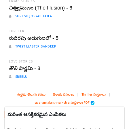
CRIME STORIES
చిత్తభ్రమణం (The Illusion) - 6
SURESH JOSYABHATLA
THRILLER
రుధిరపు అడుగులలో - 5
TWIST MASTER SANDEEP
LOVE STORIES
తొలి పౌర్ణమి - 8
SREELU
ఉత్తమ తెలుగు కథలు
|
తెలుగు నవలలు
|
Thriller పుస్తకాలు
|
sivaramakrishna kotra పుస్తకాలు PDF
మరింత ఆసక్తికరమైన ఎంపికలు