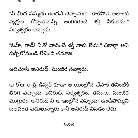
"నీ మీద నమ్మకం ఉందనే చెప్పానుగా. కాకపోతే అలాంటి
వ్యక్తుల గొప్పతనాన్ని అంగీకరించే శక్తే నీకులేదు."
సర్వేశ్వరం అన్నాడు.
"ఓహ్, గాడ్! నీతో వాదించే శక్తీ నాకు లేదు." చికాగ్గా అని
కుర్చీలోనుండి లేచింది తనూజ.
అదిచూసి అనిరుధ్, మంజీర నవ్వారు.
ఆ రోజు రాత్రి డిన్నర్ కూడా ఆ యింట్లోనే చేసాక తనింటికి
తిరిగి వచ్చాడు అనిరుధ్. సర్వేశ్వరం, తనూజ, మంజీర
ముగ్గురూ అనిరుధ్ ని ఆ ఇంట్లోనే ఎప్పుడూ ఉండిపొమ్మని
బలవంత పెడుతున్నారు కానీ అనిరుధ్ వినడం లేదు.
&&&