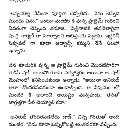
"అన్నయ్యా నేనింకా పూర్తిగా చెప్పలేదు. నేను చెప్పేది
ముందు విను." అంటూ మంజీర కి వున్న ప్రాబ్లెమ్ గురించి
వివరంగా చెప్పింది తనూజ. "పెళ్లినాటికే తననెలాగైనా
పూర్తి నార్మల్ గా మార్చాలని అభిప్రాయ పడ్డాను. ఇద్దరినీ
సెక్సువల్ గా కూడా అడ్వాన్స్ కమ్మని నేనే సలహా
ఇచ్చాను."
తన కూతురికి వున్న ఆ ప్రాబ్లెమ్ గురించి మొదటిసారిగా
తెలిసి షాక్ అయిపోయాడు సర్వేశ్వరం అయినా ఆ షాక్
మొహంలో కనిపించకుండా అన్నాడు. "అయినా అనిరుధ్
అలా తొందరపడకుండా ఉండాల్సింది. ఆ విషయం లో
మంజీర కి అలాంటి అయిష్టం వున్నపుడు, తనతో
జాగ్రత్తగా డీల్ చెయ్యాలి కదా."
"అనిరుధ్ తొందరపడలేదు డాడ్." చిన్న గొంతుతో అంది
మంజీర. "నేను కూడా ఒప్పుకోబట్టే అంతవరకూ వచ్చింది."