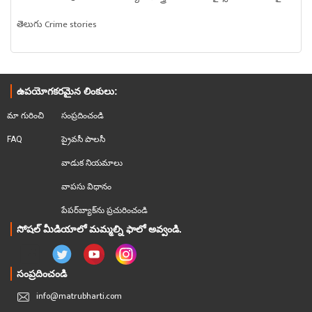
తెలుగు Crime stories
ఉపయోగకరమైన లింకులు:
మా గురించి
సంప్రదించండి
FAQ
ప్రైవసీ పాలసీ
వాడుక నియమాలు
వాపసు విధానం
పేపర్‌బ్యాక్‌ను ప్రచురించండి
సోషల్ మీడియాలో మమ్మల్ని ఫాలో అవ్వండి.
సంప్రదించండి
info@matrubharti.com