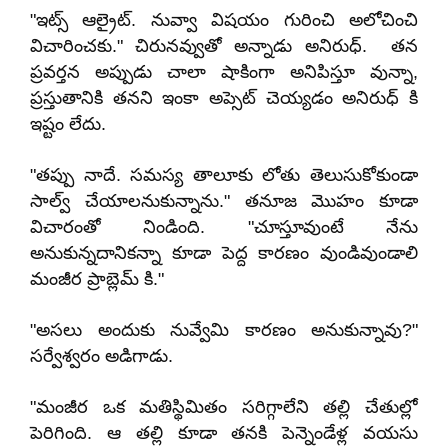
"ఇట్స్ ఆల్రైట్. నువ్వా విషయం గురించి అలోచించి
విచారించకు." చిరునవ్వుతో అన్నాడు అనిరుధ్. తన
ప్రవర్తన అప్పుడు చాలా షాకింగా అనిపిస్తూ వున్నా,
ప్రస్తుతానికి తనని ఇంకా అప్సెట్ చెయ్యడం అనిరుధ్ కి
ఇష్టం లేదు.
"తప్పు నాదే. సమస్య తాలూకు లోతు తెలుసుకోకుండా
సాల్వ్ చేయాలనుకున్నాను." తనూజ మొహం కూడా
విచారంతో నిండింది. "చూస్తూవుంటే నేను
అనుకున్నదానికన్నా కూడా పెద్ద కారణం వుండివుండాలి
మంజీర ప్రాబ్లెమ్ కి."
"అసలు అందుకు నువ్వేమి కారణం అనుకున్నావు?"
సర్వేశ్వరం అడిగాడు.
"మంజీర ఒక మతిస్థిమితం సరిగ్గాలేని తల్లి చేతుల్లో
పెరిగింది. ఆ తల్లి కూడా తనకి పెన్నెండేళ్ల వయసు