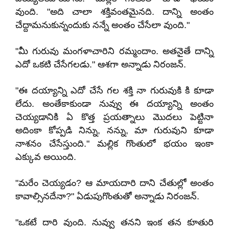
వుంది. "అది చాలా శక్తివంతమైనది. దాన్ని అంతం
చేద్దామనుకున్నందుకు నన్నే అంతం చేసేలా వుంది."
"మీ గురువు మంగళాచారిని రమ్మందాం. అతనైతే దాన్ని
ఎదో ఒకటి చేసేగలడు." ఆశగా అన్నాడు నిరంజన్.
"ఈ దయ్యాన్ని ఎదో చేసే గల శక్తి నా గురువుకి కి కూడా
లేదు. అంతేకాకుండా నువ్వు ఈ దయ్యాన్ని అంతం
చెయ్యడానికి ఏ కొత్త ప్రయత్నాలు మొదలు పెట్టినా
అదింకా కోప్పడి నిన్ను, నన్ను, మా గురువుని కూడా
నాశనం చేసేస్తుంది." మల్లిక గొంతులో భయం ఇంకా
ఎక్కువ అయింది.
"మరేం చెయ్యడం? ఆ మాయదారి దాని చేతుల్లో అంతం
కావాల్సినదేనా?" ఏడుపుగొంతుతో అన్నాడు నిరంజన్.
"ఒకటే దారి వుంది. నువ్వు తనని ఇంక తన కూతురి