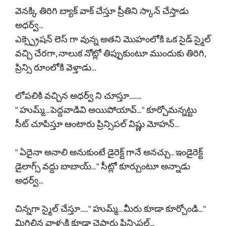
వెనక్కి తిరిగి బ్యాక్ వాక్ చేస్తూ ప్రీతిని స్కాన్ చేస్తాడు
అధర్వ్...
ఎక్స్ప్రెషన్ లెస్ గా వున్న అతని మొహంలోకి ఒక సైడ్ స్మైల్
వచ్చి చేరగా, నాలుక నోట్లో తిప్పుకుంటూ ముందుకు తిరిగి,
ప్రిన్సి రూంలోకి వెళ్తాడు...
లోపలికి వచ్చిన అధర్వ్ ని చూస్తూ........
" హుమ్మ్... పెద్దవాడివి అయిపోయావ్... " కూర్చోమన్నట్టు
సీట్ చూపిస్తూ ఆంటారు ప్రిన్సిపల్ విష్ణు మోహన్...
" ఏదైనా అనాలి అనుకుంటే డైరెక్ట్ గానే అనచ్చు... ఇండైరెక్ట్
డైలాగ్స్ వద్దు బాబాయ్... " సీట్లో కూర్చుంటూ అన్నాడు
అధర్వ్...
చిన్నగా స్మైల్ చేస్తూ..... " హుమ్మ్... మీరు కూడా కూర్చోండి... "
మిగిలిన వాళ్ళకి కూడా చెప్తారు ప్రిన్సిపల్...