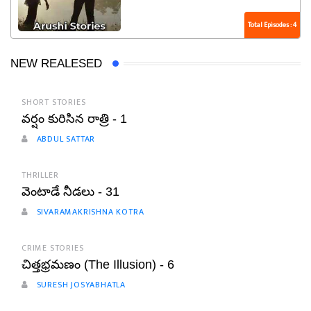
Total Episodes : 4
NEW REALESED
SHORT STORIES
వర్షం కురిసిన రాత్రి - 1
ABDUL SATTAR
THRILLER
వెంటాడే నీడలు - 31
SIVARAMAKRISHNA KOTRA
CRIME STORIES
చిత్తభ్రమణం (The Illusion) - 6
SURESH JOSYABHATLA