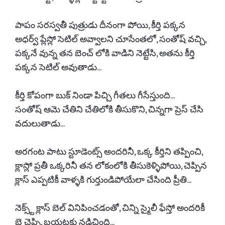
పాపం సరస్వతీ పుత్రుడు దీనంగా పోయి, కీర్తి పక్కన
అధర్వ్ ప్లేస్లో సెటిల్ అవ్వాలని చూసేంతలో, సంతోష్ వచ్చి,
పక్కనే వున్న తన బెంచ్ లోకి వాడిని నెట్టేసి, అతను కీర్తి
పక్కన సెటిల్ అవుతాడు...
కీర్తి కోపంగా బుక్ నిండా పిచ్చి గీతలు గీసేస్తుంది...
సంతోష్ ఆమె చేతిని చేతిలోకి తీసుకొని, చిన్నగా ప్రెస్ చేసి
వదులుతాడు...
అరగంట పాటు స్టూడెంట్స్ అందరినీ, ఒక్క కీర్తిని తప్పించి,
క్లాస్లో ప్రతీ ఒక్కరినీ తన లోకంలోకి తీసుకెళ్ళిపోయి, చెప్పిన
క్లాస్ ఎప్పటికీ వాళ్ళకి గుర్తుండిపోయేలా చేసింది ప్రీతి...
నెక్స్ట్ క్లాస్ బెల్ వినిపించడంతో, చిన్ని స్మైలీ ఫేస్తో అందరికీ
బై చెప్పి, బయటకు నడిచింది...