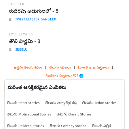
THRILLER
రుధిరపు అడుగులలో - 5
TWIST MASTER SANDEEP
LOVE STORIES
తొలి పౌర్ణమి - 8
SREELU
ఉత్తమ తెలుగు కథలు
|
తెలుగు నవలలు
|
Love Stories పుస్తకాలు
|
Radhika పుస్తకాలు PDF
మరింత ఆసక్తికరమైన ఎంపికలు
తెలుగు Short Stories
తెలుగు ఆధ్యాత్మిక కథ
తెలుగు Fiction Stories
తెలుగు Motivational Stories
తెలుగు Classic Stories
తెలుగు Children Stories
తెలుగు Comedy stories
తెలుగు పత్రిక