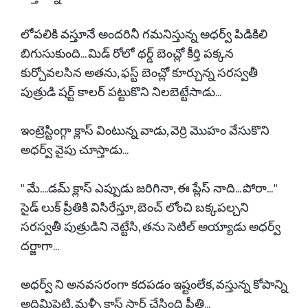
లోపలికి వస్తూనే అందరినీ గమనిస్తున్న అధర్వ్ పిడికిలి
బిగుసుకుంది... మిడ్ రోలో థర్డ్ బెంచ్లో కీర్తి పక్కన
కుర్చోవలసిన అతను, ఫస్ట్ బెంచ్లో కూర్చున్న సరస్వతీ
పుత్రుడి షర్ట్ కాలర్ పట్టుకొని నిలబెట్టేసాడు...
ఇంట్రెస్టింగ్గా క్లాస్ వింటున్న వాడు, వెర్రి మొహం వేసుకొని
అధర్వ్ వైపు చూస్తాడు...
" మే....డమ్ క్లాస్ ఎప్పుడు జరిగినా, ఈ ప్లేస్ నాది... పోరా... "
సైడ్ లుక్ ప్రీతికి విసిరేస్తూ, బెంచ్ లోంచి బక్కపల్చని
సరస్వతీ పుత్రుడిని నెట్టేసి, తను సెటిల్ అయ్యాడు అధర్వ్
దర్జాగా...
అధర్వ్ ని అనవసరంగా కదపడం ఇష్టంలేక, వస్తున్న కోపాన్ని
అదిమిపెట్టి, మళ్ళీ క్లాస్ స్టార్ట్ చేసింది ప్రీతి...