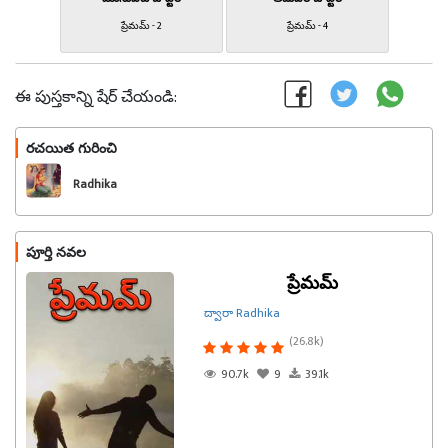
ప్రేమమ్ - 2
ప్రేమమ్ - 4
ఈ పుస్తకాన్ని షేర్ చేయండి:
రచయిత గురించి
ఫాలో అవండి
Radhika
పూర్తి నవల
ప్రేమమ్
ద్వారా Radhika
(26.8k)
90.7k
9
39.1k