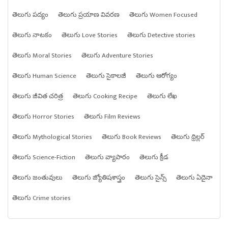
తెలుగు పద్యం
తెలుగు ప్రయాణ వివరణ
తెలుగు Women Focused
తెలుగు నాటకం
తెలుగు Love Stories
తెలుగు Detective stories
తెలుగు Moral Stories
తెలుగు Adventure Stories
తెలుగు Human Science
తెలుగు సైకాలజీ
తెలుగు ఆరోగ్యం
తెలుగు జీవిత చరిత్ర
తెలుగు Cooking Recipe
తెలుగు లేఖ
తెలుగు Horror Stories
తెలుగు Film Reviews
తెలుగు Mythological Stories
తెలుగు Book Reviews
తెలుగు థ్రిల్లర్
తెలుగు Science-Fiction
తెలుగు వ్యాపారం
తెలుగు క్రీడ
తెలుగు జంతువులు
తెలుగు జ్యోతిషశాస్త్రం
తెలుగు సైన్స్
తెలుగు ఏదైనా
తెలుగు Crime stories