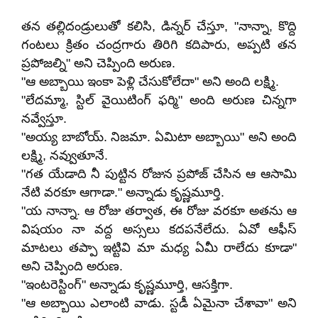
తన తల్లిదండ్రులుతో కలిసి, డిన్నర్ చేస్తూ, "నాన్నా, కొద్ది
గంటలు క్రితం చంద్రగారు తిరిగి కదిపారు, అప్పటి తన
ప్రపోజల్ని" అని చెప్పింది అరుణ.
"ఆ అబ్బాయి ఇంకా పెళ్లి చేసుకోలేదా" అని అంది లక్ష్మి.
"లేదమ్మా, స్టిల్ వైయిటింగ్ ఫర్మి" అంది అరుణ చిన్నగా
నవ్వేస్తూ.
"అయ్య బాబోయ్. నిజమా. ఏమిటా అబ్బాయి" అని అంది
లక్ష్మి, నవ్వుతూనే.
"గత యేడాది నీ పుట్టిన రోజున ప్రపోజ్ చేసిన ఆ ఆసామి
నేటి వరకూ ఆగాడా." అన్నాడు కృష్ణమూర్తి.
"య నాన్నా. ఆ రోజు తర్వాత, ఈ రోజు వరకూ అతను ఆ
విషయం నా వద్ద అస్సలు కదపనేలేదు. ఏవో ఆఫీస్
మాటలు తప్పా ఇట్టివి మా మధ్య ఏమీ రాలేదు కూడా"
అని చెప్పింది అరుణ.
"ఇంటరెస్టింగ్" అన్నాడు కృష్ణమూర్తి, ఆసక్తిగా.
"ఆ అబ్బాయి ఎలాంటి వాడు. స్టడీ ఏమైనా చేశావా" అని