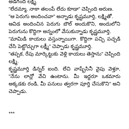
అడిగింది లక్ష్మి.
"లేదమ్మా. నాకా తలంపే లేదు కూడా" చెప్పింది అరుణ.
"ఆ పెరుగు అందించవా" అన్నాడు కృష్టమూర్తి, లక్ష్మితో.
ఆవిడ అందించిన పెరుగు బౌల్ అందుకొని, అందులోని
పెరుగును కొద్దిగా అన్నంలో వేసుకున్నాడు కృష్ణమూర్తి.
"మామిడి కాయలు వస్తున్నాయిగా. కొద్దిగా పచ్చి పచ్చడి
చేసి పెట్టొచ్చుగా లక్ష్మీ" చెప్పాడు కృష్ణమూర్తి.
"తప్పక, రేపు మార్కెట్టుకు వెళ్లి కాయలు తెస్తాను" చెప్పింది
లక్ష్మి.
కృష్ణమూర్తి డిన్నర్ ఐంది. లేచి వాష్బేసినీ వైపు వెళ్తూ,
"నేను లాన్లో వేచి ఉంటాను. మీ ఇద్దరూ ఒకమారు
అక్కడకు రండి, మీ పనులు త్వరగా పూర్తి చేసుకొని" అని
చెప్పాడు.
***