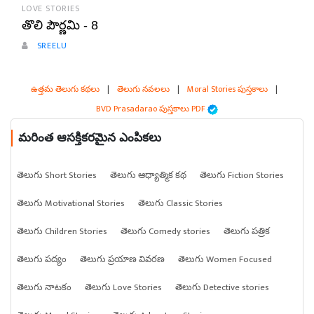
LOVE STORIES
తొలి పౌర్ణమి - 8
SREELU
ఉత్తమ తెలుగు కథలు
|
తెలుగు నవలలు
|
Moral Stories పుస్తకాలు
|
BVD Prasadarao పుస్తకాలు PDF
మరింత ఆసక్తికరమైన ఎంపికలు
తెలుగు Short Stories
తెలుగు ఆధ్యాత్మిక కథ
తెలుగు Fiction Stories
తెలుగు Motivational Stories
తెలుగు Classic Stories
తెలుగు Children Stories
తెలుగు Comedy stories
తెలుగు పత్రిక
తెలుగు పద్యం
తెలుగు ప్రయాణ వివరణ
తెలుగు Women Focused
తెలుగు నాటకం
తెలుగు Love Stories
తెలుగు Detective stories