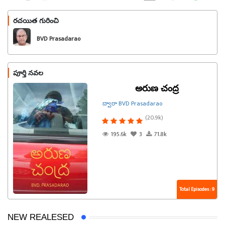
రచయిత గురించి
ఫాలో అవండి
BVD Prasadarao
పూర్తి నవల
అరుణ చంద్ర
ద్వారా BVD Prasadarao
(20.9k)
195.6k
3
71.8k
Total Episodes : 9
NEW REALESED