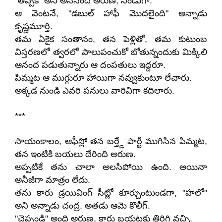
"తప్పక" అని అనేసింది అరుణ, నిండుగా.
ఆ వెంటనే, "డబుల్ హాఫీ మొదలైంది" అన్నాడు
కృష్ణమూర్తి.
తమ ఏకైక సంతానం, తన పెళ్లితో, తమ కుటుంబ
విస్తరణలో త్వరలో పాలుపంచుకో బోతున్నందుకు మిక్కిలి
ఆనంద పడుతున్నారు ఆ దంపతులు ఇద్దరూ.
పిమ్మట ఆ ముగ్గురూ హాయిగా నవ్వుకుంటూ లేచారు.
అక్కడ నుండి ఎవరి పనులు వారివిగా కదిలారు.
***
సాయంకాలం, ఆఫీస్లో తన బర్త్డే పార్టీ ముగిసిన పిమ్మట,
తన ఇంటికి బయలు దేరింది అరుణ.
అప్పటికే తను చాలా అలసిపోయి ఉంది. అయినా
అనీజీగా మాత్రం లేదు.
తను కారు డ్రయివింగ్ సీట్లో కూర్చుంటుండగా, "హలో"
అని అన్నాడు చంద్ర. అతడు ఆమె కొలీగ్.
"చెప్పండి" అంది అరుణ, కారు బయటకు తిరిగి వచ్చి.