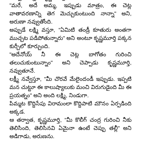
"మరే, అదే అమ్మ, ఇప్పుడు మాత్రం, ఈ చెట్ల
వాతావరణాన్ని తెగ మెచ్చుకుంటుంది నాన్నా" అని,
అరుణా నవ్వుతోంది.
అప్పుడే లక్ష్మి వస్తూ, "ఏమిటి తండ్రీ కూతురు అంతగా
ముచ్చట పడిపోతున్నారు" అని అంటూ కృష్ణమూర్తి పక్కన
కుర్చీలో కూర్చుంది.
"అదేనోయ్ నీ ఈ చెట్ల బాగోతం గురించి
తలుచుకుంటున్నాం" అని చెప్పాడు కృష్ణమూర్తి,
నవ్వుతూనే.
లక్ష్మీ నవ్వేస్తూ, "మీ చొరవే మేలైందండీ ఇప్పుడు. ఇప్పటి
మన చుట్టూ ఈ కాలుష్యాలుకు మంచి విరుగుడైంది మీ ఈ
ప్రయత్నం" అని అంది లక్ష్మి, నిండుగా.
పిమ్మట కొద్దిసేపు విరామంలా కొద్దిపాటి మౌనం ఏర్పడింది
అక్కడ.
ఆ తర్వాత, కృష్ణమూర్తి, "మీ కొలీగ్ చంద్ర గురించి నీకు
తెలిసింది, తెలిసినవి ఏమైనా ఉంటే చెప్పు తల్లీ" అని
అడిగాడు, అరుణను.