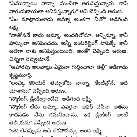
"ఏమున్నాయి నాన్నా. మంచిగా అగుపిస్తున్నారు. కానీ
వాగుడుకాయలా అనిపిస్తున్నారు" అని చెప్పింది అరుణ.
"ఏం మాట్లాడుతాడు అమ్మా అంతగా నీతో" అడిగింది
లక్ష్మి.
"నాతోననే కాదు అమ్మా. అందరితోనూ, అన్నిన్నూ. కానీ
హస్కులా అనిపించదు. అన్నీ ఇంటరెస్టింగ్ టాఫిక్సే. కానీ
అతిగా నాకు అనిపిస్తుంటుంది. అంతే" చెప్పింది అరుణ,
చిన్నగా నవ్వుతూనే.
"ఆహారపు అలవాట్లు ఏమైనా గుర్తించావా తల్లీ" అడిగాడు
కృష్ణమూర్తి.
"లంచ్కి కెరియర్ తెచ్చుకోరు నాన్నా. కేంటిన్లోనే. అది
చూశాను." చెప్పింది అరుణ.
"స్మోకింగ్, డ్రింకింగ్లాంటివి" అడిగింది లక్ష్మి.
"స్మోకింగ్ లేదు అమ్మా. ఎవరైనా ఆఫర్ చేసినా అతను
కాదనడం నేను గమనించాను. ఇక డ్రింకింగ్ అంటే
తెలియదు" చెప్పింది అరుణ.
"ఇది లేనప్పుడు అదీ లేకపోవచ్చు" అంది లక్ష్మి.