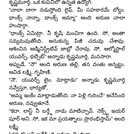
కృష్ణమూర్తి. ఒక కంపెనీలో ఉన్నత ఉద్యోగి.
"చాలా బాగా నడుస్తోంది లైఫ్. మీ సహకారమే బోల్డు.
థాంక్స్ నాన్నా, థాంక్స్ అమ్మా" అంది అరుణ చాలా
హుషార్గా.
"థాంక్స్ ఏమిట్రా. నీ కృషి మంచిగా ఉంది. సో, అంతా
సవ్యమవుతోంది. అనుకున్న పిజీ చదువు చేశావు.
ఆశించిన అడ్మినిస్ట్రేటివ్ జాబ్లో చేరావు. సో, ఆల్మోస్టాల్
యువర్స్, థట్సిట్" అన్నాడు కృష్ణమూర్తి, మనసారా.
అప్పుడే, "నౌ" అంది అరుణ తల్లి, తన వంతు అన్నట్టు.
ఆవిడ లక్ష్మి. గృహిణి.
"నౌ, యువర్స్ టైం. మాట్లాడు" అన్నాడు కృష్ణమూర్తి
నవ్వేస్తూ, భార్యతో,
"అమ్మ ఇంకేం మాట్లాడుతోంది. నా పెళ్లి గురించే" అనేసింది
అరుణ, నవ్వుతూనే.
"కదా. లాస్ట్ నీ బర్త్డే నాడు మాటిచ్చావ్. నెక్స్ట్ ఇయర్
షూర్ అని. సో, ఇక మా ప్రయత్నాలు ప్రారంభిస్తామ్" అంది
లక్ష్మి.