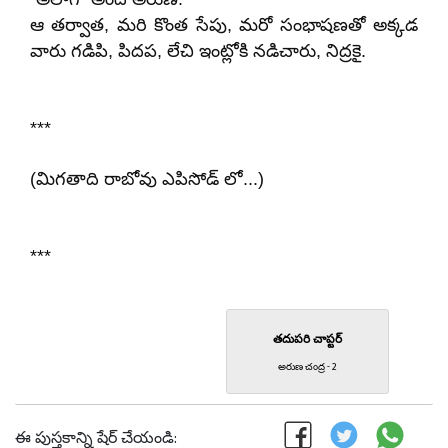
ఆ తర్వాత, మరి కొంత సేపు, మరో సంభాషణతో అక్కడ
వారు గడిపి, పిదప, లేచి ఇంట్లోకి నడిచారు, నిద్రకై.
***
(మిగతాది రాబోవు ఎపిసోడ్ లో...)
***
తదుపరి చాప్టర్
అరుణ చంద్ర - 2
ఈ పుస్తకాన్ని షేర్ చేయండి: