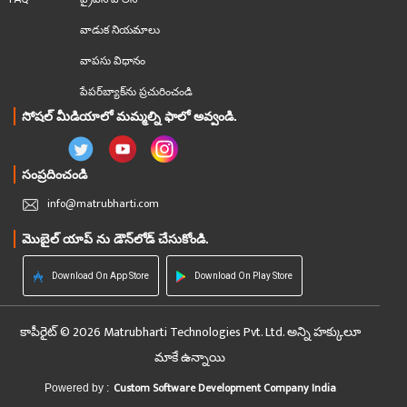
వాడుక నియమాలు
వాపసు విధానం
పేపర్‌బ్యాక్‌ను ప్రచురించండి
సోషల్ మీడియాలో మమ్మల్ని ఫాలో అవ్వండి.
సంప్రదించండి
info@matrubharti.com
మొబైల్ యాప్ ను డౌన్‌లోడ్ చేసుకోండి.
Download On App Store
Download On Play Store
కాపీరైట్ © 2026 Matrubharti Technologies Pvt. Ltd. అన్ని హక్కులూ
మాకే ఉన్నాయి
Custom Software Development Company India
Powered by :