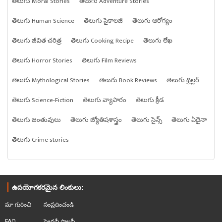
తెలుగు Moral Stories
తెలుగు Adventure Stories
తెలుగు Human Science
తెలుగు సైకాలజీ
తెలుగు ఆరోగ్యం
తెలుగు జీవిత చరిత్ర
తెలుగు Cooking Recipe
తెలుగు లేఖ
తెలుగు Horror Stories
తెలుగు Film Reviews
తెలుగు Mythological Stories
తెలుగు Book Reviews
తెలుగు థ్రిల్లర్
తెలుగు Science-Fiction
తెలుగు వ్యాపారం
తెలుగు క్రీడ
తెలుగు జంతువులు
తెలుగు జ్యోతిషశాస్త్రం
తెలుగు సైన్స్
తెలుగు ఏదైనా
తెలుగు Crime stories
ఉపయోగకరమైన లింకులు:
మా గురించి
సంప్రదించండి
FAQ
ప్రైవసీ పాలసీ