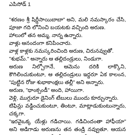
ఎపిసోడ్ 1
"శరణం శ్రీ షిర్డీసాయిబాబా" అని, మలి నమస్కారం చేసి,
పూజా గది లోనించి బయటకు వచ్చింది అరుణ.
హాలులో తన అమ్మ, నాన్న ఉన్నారు.
వాళ్లు ఆనందంగా కనిపించారు.
వాళ్ల కాళ్లకు నమస్కరించింది అరుణ, చిరునవ్వుతో.
"శుభమ్." అన్నారు ఆ తల్లిదండ్రులు, నిండుగా.
అరుణ నిల్చోగానే, ఆమెను దరికి లాక్కొని,
కౌగిలించుకుంటూ, ఆ తల్లిదండ్రులు ఇద్దరూ ఏక కాలంన,
"పుట్టిన రోజు శుభాకాంక్షలు తల్లీ" అని అన్నారు.
అరుణ, "థాంక్సండీ" అంది, హాయిగా.
వెళ్లి, ముగ్గురూ డైనింగ్ టేబులు ముందు కూర్చున్నారు.
టిఫిన్లు వడ్డించుకుంటూ, తింటూ, మాట్లాడుకుంటున్నారు,
చక్కగా.
"ఇరవైఒక్క యేళ్లు గడిచాయి. గడిచిందంతా హాఫీయా"
అని అడిగాడు అరుణను తన తండ్రి నవ్వుతూ. ఆయన