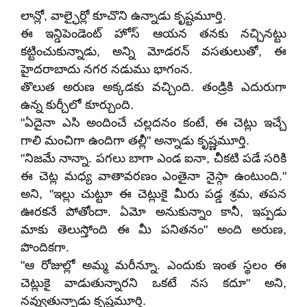
లాన్లో, వాల్ఛైర్లో కూచొని ఉన్నాడు కృష్టమూర్తి.
ఈ ఇన్డిపెండెంట్ హోస్ ఆయన తనకు నచ్చినట్టు
కట్టించుకున్నాడు, అన్ని మోడరన్ వసతులుతో, ఈ
హైదరాబాదు నగర నడుము భాగంన.
తొలుత అరుణ అక్కడకు వచ్చింది. తండ్రికి ఎదురుగా
ఉన్న కుర్చీలో కూర్చుంది.
"ఏదైనా ఎసి అందించే చల్లదనం కంటే, ఈ చెట్లు ఇచ్చే
గాలి మంచిగా ఉందిగా తల్లీ" అన్నాడు కృష్ణమూర్తి.
"నిజమే నాన్నా. పగలు బాగా ఎండ ఐనా, చీకటి పడే సరికి
ఈ చెట్ల మధ్య వాతావరణం ఎంతైనా నైస్గా ఉంటుంది."
అని, "ఇల్లు చుట్టూ ఈ చెట్లుకై మీరు పడ్డ శ్రమ, తపన
ఊరకనే పోతోందా. ఏమో అనుకున్నాం కానీ, ఇప్పడు
మాకు తెలుస్తోంది ఈ మీ పనితనం" అంది అరుణ,
పొందికగా.
"ఆ రోజుల్లో అమ్మ మరీన్నూ. ఎందుకు ఇంత స్థలం ఈ
చెట్లుకై వాడుతున్నారని ఒకటే నస కదూ" అని,
నవ్వుతున్నాడు కృష్ణమూర్తి.