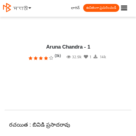
☰
లాగిన్
मराठी
ఉచితంగా ప్రచురించండి
Aruna Chandra - 1
(3k)
32.9k
1
14k
రచయిత : బివిడి ప్రసాదరావు