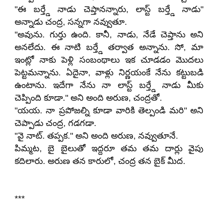
"ఈ బర్త్డే నాడు చెప్తానన్నారు, లాస్ట్ బర్త్డే నాడు"
అన్నాడు చంద్ర, సన్నగా నవ్వుతూ.
"అవును. గుర్తు ఉంది. కానీ, నాడు, నేడే చెప్తాను అని
అనలేదు. ఈ నాటి బర్త్డే తర్వాత అన్నాను. సో, మా
ఇంట్లో నాకు పెళ్లి సంబంథాలు ఇక చూడడం మొదలు
పెట్టమన్నాను. ఏదైనా, వాళ్లు నిర్ణయంకే నేను కట్టుబడి
ఉంటాను. ఇదేగా నేను నా లాస్ట్ బర్త్డే నాడు మీకు
చెప్పింది కూడా." అని అంది అరుణ, చంద్రతో.
"యయ. నా ప్రపోజల్ని కూడా వారికి తెల్పండి మరి" అని
చెప్పాడు చంద్ర, గడగడా.
"వై నాట్. తప్పక." అని అంది అరుణ, నవ్వుతూనే.
పిమ్మట, బై బైలుతో ఇద్దరూ తమ తమ దార్లు వైపు
కదిలారు. అరుణ తన కారులో, చంద్ర తన బైక్ మీద.
***