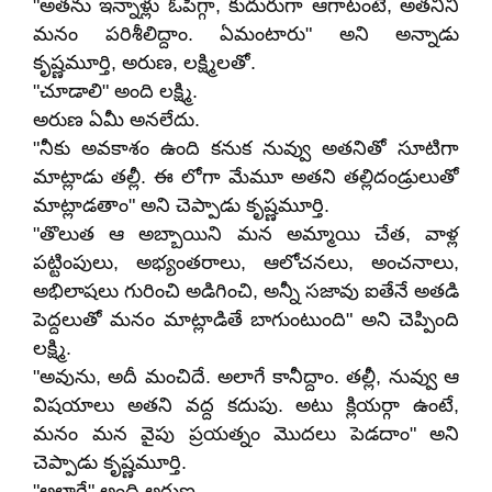
"అతను ఇన్నాళ్లు ఓపిగ్గా, కుదురుగా ఆగాటంటే, అతనినీ
మనం పరిశీలిద్దాం. ఏమంటారు" అని అన్నాడు
కృష్ణమూర్తి, అరుణ, లక్ష్మిలతో.
"చూడాలి" అంది లక్ష్మి.
అరుణ ఏమీ అనలేదు.
"నీకు అవకాశం ఉంది కనుక నువ్వు అతనితో సూటిగా
మాట్లాడు తల్లీ. ఈ లోగా మేమూ అతని తల్లిదండ్రులుతో
మాట్లాడతాం" అని చెప్పాడు కృష్ణమూర్తి.
"తొలుత ఆ అబ్బాయిని మన అమ్మాయి చేత, వాళ్ల
పట్టింపులు, అభ్యంతరాలు, ఆలోచనలు, అంచనాలు,
అభిలాషలు గురించి అడిగించి, అన్నీ సజావు ఐతేనే అతడి
పెద్దలుతో మనం మాట్లాడితే బాగుంటుంది" అని చెప్పింది
లక్ష్మి.
"అవును, అదీ మంచిదే. అలాగే కానీద్దాం. తల్లీ, నువ్వు ఆ
విషయాలు అతని వద్ద కదుపు. అటు క్లియర్గా ఉంటే,
మనం మన వైపు ప్రయత్నం మొదలు పెడదాం" అని
చెప్పాడు కృష్ణమూర్తి.
"అలాగే" అంది అరుణ.