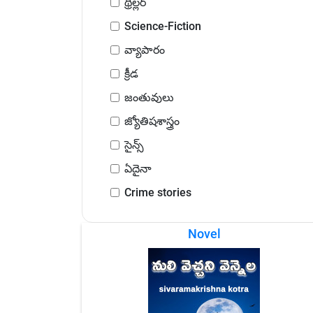
థ్రిల్లర్
Science-Fiction
వ్యాపారం
క్రీడ
జంతువులు
జ్యోతిషశాస్త్రం
సైన్స్
ఏదైనా
Crime stories
Novel