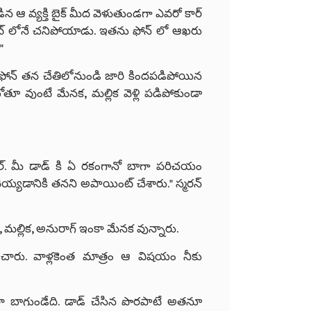
్లాడిన ఆ వ్యక్తి బైక్ మీద వెళుతుండగా ఎవరో కార్
 స్పాట్ లోనే చనిపోయాడు. ఇతను ఫోన్ లో ఆఖరు
ు."
ర, ఫోన్ తన చేతిలోనుండి జారి కిందపడిపోయిన
తూ వుంటే మేనక, మల్లిక వెళ్లి పడిపోకుండా
పబుల్. మీ డాడ్ కి ఏ రకంగానో బాగా పరిచయం
య్యడానికి తనని అపాయింట్ చేశారు." స్మరన్
 మల్లిక, అనురాగ్ ఇంకా మేనక వున్నారు.
ించారు. వాళ్లకెంత మాత్రం ఆ విషయం నీకు
లా బాగుండేది. డాడ్ చేసిన పొరపాటే అతనూ