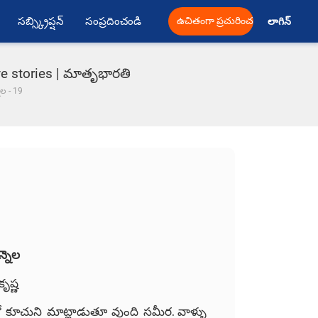
సబ్స్క్రిప్షన్
సంప్రదించండి
ఉచితంగా ప్రచురించండి
లాగిన్ 
ve stories | మాతృభారతి
నెల - 19
న్నెల
కృష్ణ
 కూచుని మాట్లాడుతూ వుంది సమీర. వాళ్ళు