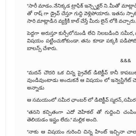
"సారీ మాడం. నేనిక్కడ ట్రాఫిక్ ఇన్స్పెక్టర్ ని. మీతో మాట
తో రాష్ గా డ్రైవ్ చేస్తూ గుద్ది వెళ్లిపోయారు. ఇతను
సారి మాట్లాడిన వ్యక్తికి కాల్ చేస్తే మీరు లైన్ లోకి వచ్చార
పెద్దగా అరుస్తూ కుర్చీలోనుండి లేచి నిలబడింది సమీ
విషయం పట్టించుకోకుండా. తను కూడా పక్కకి పడిపోబో
బాలన్స్ చేశారు.
&&&
"మదన్ చౌదరి ఒక చిన్న ప్రైవేట్ డిటెక్టీవ్ కానీ కా
వుండివుంటాడు అందుకనే ఆ విషయం లో ఇన్వెస్టిగేట్ చె
అన్నాడు
ఆ సమయంలో సమీర ఛాంబర్ లో డిటెక్టీవ్ స్మరన్, సమీర,
"తనని కచ్చితంగా ఎదో వెహికల్ తో గుద్దించి చంప
తెలియడం ఇష్టం లేదు." మల్లిక అంది.
"నాకు ఆ విషయం గురించి చిన్న హింట్ ఇచ్చినా చా