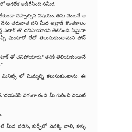
్ లో ఆగలేక అడిగేసింది సమీర.
ంలేకుండా చెప్పాల్సిన విషయం. తను వెంటనే ఆ
. నేను తరువాత పని మీద అబ్రాడ్ కొంతకాలం
ార్ట్ ఎటాక్ తో చనిపోయారని తెలిసింది. ఏమైనా
ి వుంటారో లేదో తెలుసుకుందామని ఫోన్
్ట్ ఎటాక్ తో చనిపోయారు." తనకి తెలియకుండానే
."
న్ మినిట్స్ లో మిమ్మల్ని కలుసుకుంటాను. ఈ
మీర. "దయచేసి వేగంగా రండి. మీ గురించి వెయిట్
డు.
్ మీద పడేసి, కుర్చీలో వెనక్కి వాలి, కళ్ళు