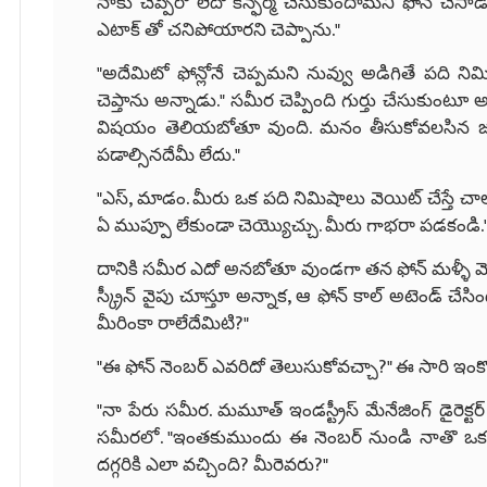
నాకు చెప్పేరో లేదో కన్ఫర్మ్ చేసుకుందామని ఫోన్ చేసాడు
ఎటాక్ తో చనిపోయారని చెప్పాను."
"అదేమిటో ఫోన్లోనే చెప్పమని నువ్వు అడిగితే పది నిమ
చెప్తాను అన్నాడు." సమీర చెప్పింది గుర్తు చేసుకుంటూ 
విషయం తెలియబోతూ వుంది. మనం తీసుకోవలసిన జాగ్ర
పడాల్సినదేమీ లేదు."
"ఎస్, మాడం. మీరు ఒక పది నిమిషాలు వెయిట్ చేస్తే చా
ఏ ముప్పూ లేకుండా చెయ్యొచ్చు. మీరు గాభరా పడకండి.
దానికి సమీర ఎదో అనబోతూ వుండగా తన ఫోన్ మళ్ళీ మోగిం
స్క్రీన్ వైపు చూస్తూ అన్నాక, ఆ ఫోన్ కాల్ అటెండ్ చేసిం
మీరింకా రాలేదేమిటి?"
"ఈ ఫోన్ నెంబర్ ఎవరిదో తెలుసుకోవచ్చా?" ఈ సారి ఇంక
"నా పేరు సమీర. మమూత్ ఇండస్ట్రీస్ మేనేజింగ్ డైరెక్టర
సమీరలో. "ఇంతకుముందు ఈ నెంబర్ నుండి నాతొ ఒక ప్రైవ
దగ్గరికి ఎలా వచ్చింది? మీరెవరు?"