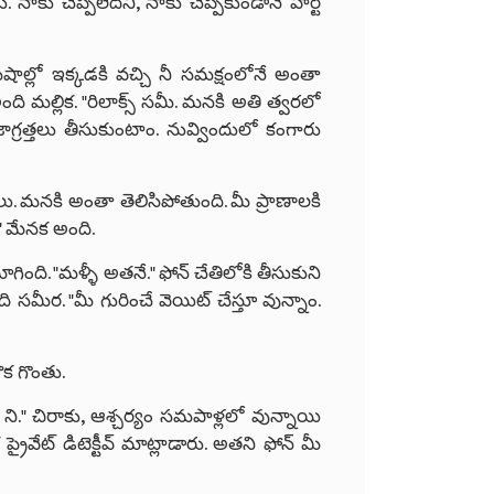
. నాకు చెప్పలేదని, నాకు చెప్పకుండానే హార్ట్
ిషాల్లో ఇక్కడకి వచ్చి నీ సమక్షంలోనే అంతా
అంది మల్లిక. "రిలాక్స్ సమీ. మనకి అతి త్వరలో
త్తలు తీసుకుంటాం. నువ్విందులో కంగారు
లు. మనకి అంతా తెలిసిపోతుంది. మీ ప్రాణాలకి
" మేనక అంది.
ది. "మళ్ళీ అతనే." ఫోన్ చేతిలోకి తీసుకుని
ది సమీర. "మీ గురించే వెయిట్ చేస్తూ వున్నాం.
ొక గొంతు.
్ ని." చిరాకు, ఆశ్చర్యం సమపాళ్లలో వున్నాయి
ేట్ డిటెక్టీవ్ మాట్లాడారు. అతని ఫోన్ మీ