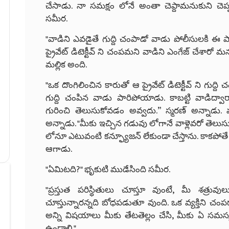
చేసాడు. నా సమక్షం లోనే అంతా చెప్దామనుకుని చెప్
సమీర.
"వాడిని ఎవడైతే గుద్ది చంపాడో వాడు పోలీసులకి ఈ ప
ప్రైవేట్ డిటెక్టీవ్ ని చంపమని వాడిని ఎంగేజ్ చేశారో మన
మల్లిక అంది.
"ఒక దొంగిలించిన కారుతో ఆ ప్రైవేట్ డిటెక్టీవ్ ని గుద్
గుద్ది చంపిన వాడు పారిపోయాడు. కాబట్టి వాడిద్వ
గురించి తెలుసుకోవడం అవ్వదు.” స్మరణ్ అన్నాడు.
అన్నాడు. "మీకు ఇచ్చిన గడువు లోగానే వాళ్లెవరో తెలుస
లోనూ ఎటువంటి కన్ఫ్యూజన్ లేకుండా చేస్తాను. కాకపోత
ఆగాడు.
"ఏమిటది?" భృకుటి ముడేసింది సమీర.
"ప్రస్తుత పరిస్థితులు చూస్తూ వుంటే, మీ శత్రు
చూస్తున్నారన్నది బోధపడుతూ వుంది. ఒక వ్యక్తిని చంపడ
అన్ని విషయాలు మీకు తేటతెల్లం చేసి, మీకు ఏ సమస్
ఉండాలి."