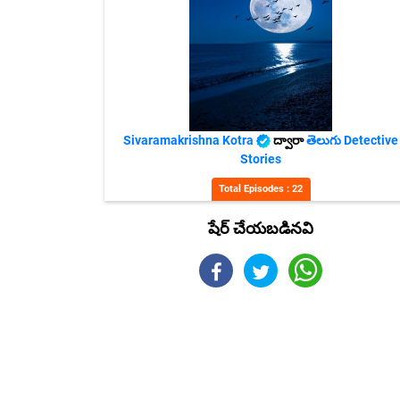
Sivaramakrishna Kotra
ద్వారా
తెలుగు Detective
Stories
Total Episodes : 22
షేర్ చేయబడినవి