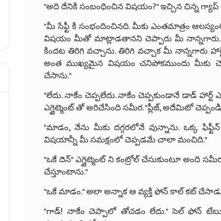
"అది దేనికి సంబంధించిన విషయం?" ఇచ్చిన చిన్న గ్యాప
"మీ సేఫ్టీ కి సంభందించినది. మీకు ఎంతమాత్రం ఆలస్య
విషయం మీతో మాట్లాడతానని చెప్పారు మీ నాన్నగారు
కిందట తిరిగి వచ్చాను. తిరిగి వచ్చాక మీ నాన్నగారు హ
అంత ముఖ్యమైన విషయం చనిపోకముందు మీకు చెప్ప
చేసాను."
"లేదు. నాకేం చెప్పలేదు. నాకేం చెప్పకుండానే డాడ్ హార
ఎగ్జైట్మెంట్ తో అరిచేసింది సమీర. "ప్లీజ్, అదేమిటో చెప్పండి
"మాడం, నేను మీకు దగ్గరలోనే వున్నాను. ఒక్క ఫిఫ్టీ
విషయాన్నీ మీ సమక్షంలో చెప్పడమే చాలా మంచిది."
"ఒకే దెన్" ఎగ్జైట్మెంట్ ని కంట్రోల్ చేసుకుంటూ అంది స
చేస్తూంటాను."
"ఒకే మాడం." అలా అన్నాక ఆ వ్యక్తి ఫోన్ కాల్ కట్ చేసా
"గాడ్! నాకేం చెప్పాలో తోచడం లేదు." సెల్ ఫోన్ టేబుల