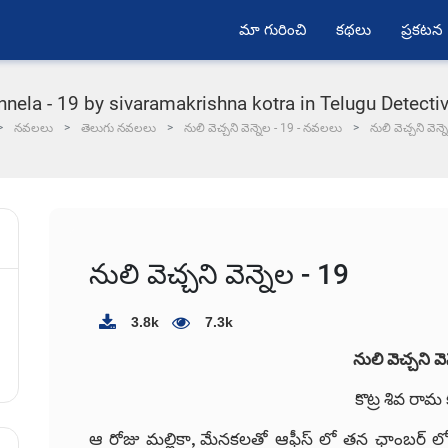
మా గురించి
కథలు
ప్రకటన
nela - 19 by sivaramakrishna kotra in Telugu Detecti
నవలలు
తెలుగు నవలలు
నులి వెచ్చని వెన్నెల - 19 - నవలలు
నులి వెచ్చని వెన్
నులి వెచ్చని వెన్నెల - 19
3.8k
7.3k
నులి వెచ్చని వె
కొట్ర శివ రామ 
ఆ రోజు మల్లికా, మేనకలతో ఆఫీస్ లో తన ఛాంబర్ లో