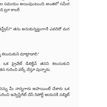
నిమిషాల సమయం అయివుంటుంది. అంతలో సమీర
ంది ట్రూ కాలర్
్ట్రీస్?" తను అనుకున్నట్టుగానే ఎవరిదో మగ
్ని కలుసుకుని మాట్లాడాలి."
 ఒక ప్రైవేట్ డిటెక్టివ్ తనని కలుసుకుని
తన గురించి వర్క్ చేస్తూ వున్నారు.
కి నన్ను మీ నాన్నగారు అపాయింట్ చేశారు ఒక
చి ఇన్వెస్టిగేట్ చేసి రిపోర్ట్ ఆయనకి సబ్మిట్