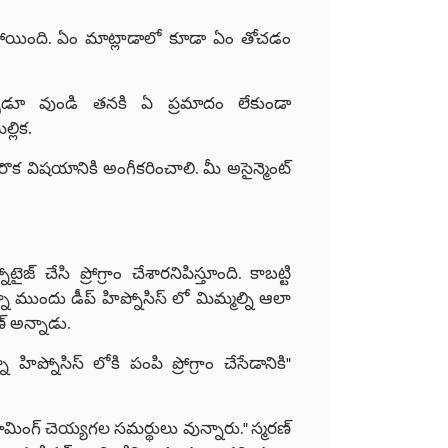
యింది. ఏం మాట్లాడాలో కూడా ఏం తోచడం
ప్పుడూ వుండి తనకి ఏ ప్రమాదం లేకుండా
్లిక.
రొక విషయానికి అంగీకరించాలి. మీ అసైన్మెంట్
జ్ చేసి ప్రోగ్రాం చేశారనిపిస్తూంది. కాబట్టి
్నా ముందు డీప్ హిప్నోసిస్ లో మిమ్మల్ని ఆలా
ణ్ అన్నాడు.
హిప్నోసిస్ లోకి పంపి ప్రోగ్రాం చేసేడానికి"
్రామింగ్ చెయ్యగల సమర్థులు వున్నారు." స్మరణ్