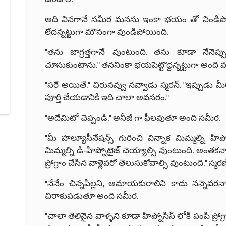
అది వినగానే సమీర మనసు ఇంకా భయం తో నిండిపో
లేదన్నట్టుగా మౌనంగా వుండిపోయింది.
"తను జాగ్రత్తగానే వుంటుంది. తను కూడా నేనె
చూసుకుంటాను." తననింకా భయపెట్టొద్దన్నట్టుగా అంది మల
"సరే అయితే." చిరునవ్వు నవ్వాడు స్మరన్. "ఇప్పుడు మీ
పూర్తి చేయడానికి ఇది చాలా అవసరం."
"అదేమిటో చెప్పండి." అనీజీ గా ఫీలవుతూ అంది సమీర.
"మీ హల్యూసీనేషన్స్ గురించి విన్నాక మిమ్మల్ని హిప్నోటై
మిమ్మల్ని డి-హిప్నోటైజ్ చెయ్యాల్సి వుంటుంది. అంతకన
ప్రోగ్రాం చేసిన వాళ్లెవరో తెలుసుకోవాల్సి వుంటుంది." స్మర
"నేనేం చిన్నపిల్లని, అమాయకురాలిని కాదు నన్నెవరన్నా 
చిరాకుపడుతూ అంది సమీర.
"చాలా తెలివైన వాళ్ళని కూడా హిప్నోసిస్ లోకి పంపి ప్రోగ