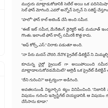
ముగ్గురు మాట్లాడుకోడానికి సెటిల్ అయి ఒక పది
సెల్ ఫోన్ మోగింది. ఎవరో అన్నోన్ పెర్సన్ ని సజెస్ట్ చేస్తూ
"హలో" ఫోన్ కాల్ అటెండ్ చేసి అంది సమీర.
"ఈజ్ ఇట్ సమీర, మేనేజింగ్ డైరెక్టర్ ఆఫ్ మమూత్ ఇండస
గొంతు. ఇలాంటి ఫోన్ కాల్స్ సమీరకి కొత్త కాదు.
"ఆఫ్ కోర్స్, ఎస్." చిరాకు పడుతూ అంది.
"నా పేరు మదన్ చౌదరి. నేనొక ప్రైవేట్ డిటెక్టివ్ ని. మిమ్మల
కూచున్న చైర్లో స్ట్రెయిట్ గా అయిపోయింది సమీర.
మాట్లాడాలనుకోవడమేమిటి? ఆల్రెడీ ఒక ప్రైవేట్ డిటెక్టివ్ 
"దేని గురించి?" ఆశ్చర్యంగా అడిగింది.
అవతలనుండి నిట్టూర్చిన శబ్దం వినిపించింది. "నిజాని
విషయం గురించి ఇన్వెస్టిగేట్ చెయ్యడానికి. ఆ విషయం గురిం
చేసేసాను కూడా."