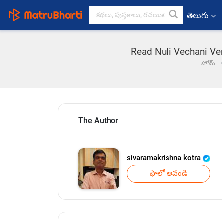
తెలుగు
Read Nuli Vechani Ven
హోమ్
The Author
sivaramakrishna kotra
ఫాలో అవండి