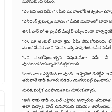
మూసుకుంది సమీర.
"ఎం జరిగింది సమీ?" సమీర మొహంలోకి ఆతృతగా చూస్తూ 
"ఎనీథింగ్ ట్రబుల్సం మాడం?" మేనక మొహంలో కూడా అలా
తనకి ఫోన్ లో ఆ ప్రైవేట్ డిటెక్టీవ్ చెప్పిందంతా వాళ్ళిద్దరి
"సో, మా అంకుల్ కూడా శ్రమ ఏమీ తీసుకోనవసరం 
మాట." మేనక అంది. "మనం ఒక్క పావుగంట ఓపిక పడితే 
"ఇది సంతోషించాల్సిన విషయమేగా సమీ. నీ ఎ
వుంటుందనుకున్నాను" మల్లిక అంది.
"నాకు చాలా ఎగ్జైటింగ్ గా వుంది. ఆ ప్రైవేట్ డిటెక్టీవ్
తరువాతే డాడ్ కంగారు పడడం మొదలుపెట్టి వుంటారు." క
మేనక, మల్లిక మొహామొహాలు చూసుకున్నారు.
"అది నాకు డాడ్ వెంటనే చెప్తాను అన్నారుట. తరువాత ఈ డిటె
అలా వచ్చాక డాడ్ చనిపోయిన విషయం తెలిసిందిట. 