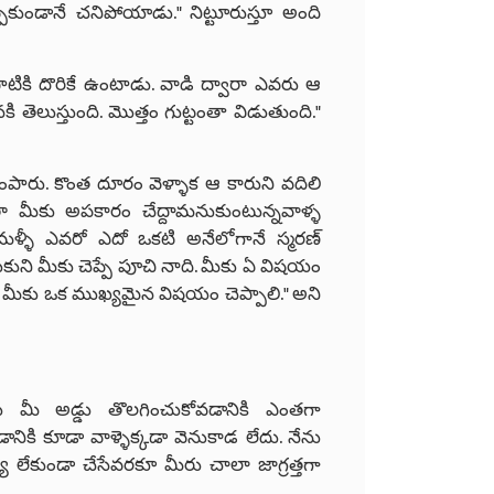
పకుండానే చనిపోయాడు." నిట్టూరుస్తూ అంది
ాటికి దొరికే ఉంటాడు. వాడి ద్వారా ఎవరు ఆ
కి తెలుస్తుంది. మొత్తం గుట్టంతా విడుతుంది."
ది చంపారు. కొంత దూరం వెళ్ళాక ఆ కారుని వదిలి
ారా మీకు అపకారం చేద్దామనుకుంటున్నవాళ్ళ
 మళ్ళీ ఎవరో ఎదో ఒకటి అనేలోగానే స్మరణ్
ుకుని మీకు చెప్పే పూచి నాది. మీకు ఏ విషయం
ే మీకు ఒక ముఖ్యమైన విషయం చెప్పాలి." అని
వులు మీ అడ్డు తొలగించుకోవడానికి ఎంతగా
ానికి కూడా వాళ్ళెక్కడా వెనుకాడ లేదు. నేను
య లేకుండా చేసేవరకూ మీరు చాలా జాగ్రత్తగా