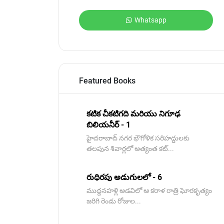
Whatsapp
Featured Books
కటిక చీకటిగది మరియు నిగూఢ
బిలియనీర్ - 1
హైదరాబాద్ నగర భౌగోళిక సరిహద్దులకు
తలపున శివార్లలో అత్యంత కట్...
రుధిరపు అడుగులలో - 6
ముద్దనహళ్లి అడవిలో ఆ కరాళ రాత్రి ఘోరకృత్యం
జరిగి రెండు రోజుల...