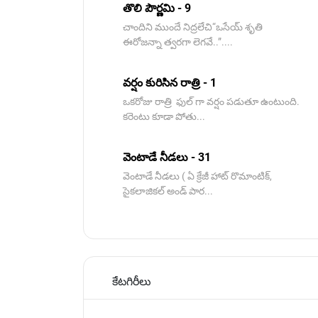
తొలి పౌర్ణమి - 9
చాందిని ముందే నిద్రలేచి“ఒసేయ్ శృతి
ఈరోజన్నా త్వరగా లెగవే..”....
వర్షం కురిసిన రాత్రి - 1
ఒకరోజు రాత్రి ఫుల్ గా వర్షం పడుతూ ఉంటుంది.
కరెంటు కూడా పోతు...
వెంటాడే నీడలు - 31
వెంటాడే నీడలు ( ఏ క్రేజీ హాట్ రొమాంటిక్,
సైకలాజికల్ అండ్ పార...
కేటగిరీలు