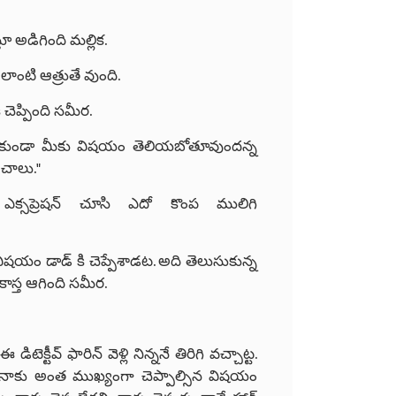
అడిగింది మల్లిక.
ంటి ఆత్రుతే వుంది.
కీ చెప్పింది సమీర.
లేకుండా మీకు విషయం తెలియబోతూవుందన్న
చాలు."
క్సప్రెషన్ చూసి ఎదో కొంప ములిగి
 ఆ విషయం డాడ్ కి చెప్పేశాడట. అది తెలుసుకున్న
ాస్త ఆగింది సమీర.
క్టీవ్ ఫారిన్ వెళ్లి నిన్ననే తిరిగి వచ్చాట్ట.
నాకు అంత ముఖ్యంగా చెప్పాల్సిన విషయం