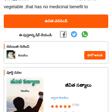
vegetable ,that has no medicinal benefit to
ఉచిత చదవండి
ఈ పుస్తకాన్ని షేర్ చేయండి:
రచయిత గురించి
ఫాలో అవండి
Madhu
పూర్తి నవల
జీవిత సత్యాలు
ద్వారా Madhu
(7.5k)