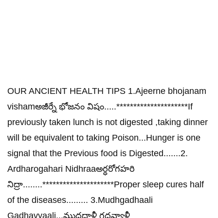
OUR ANCIENT HEALTH TIPS 1.Ajeerne bhojanam
vishamఅజీర్నే భోజనం విషం.....*********************If
previously taken lunch is not digested ,taking dinner
will be equivalent to taking Poison...Hunger is one
signal that the Previous food is Digested.......2.
Ardharogahari Nidhraaఅర్ధరోగహరి
నిద్రా........*********************Proper sleep cures half
of the diseases......... 3.Mudhgadhaali
Gadhavyaali...ముధ్గధాళీ గదవ్యాళీ