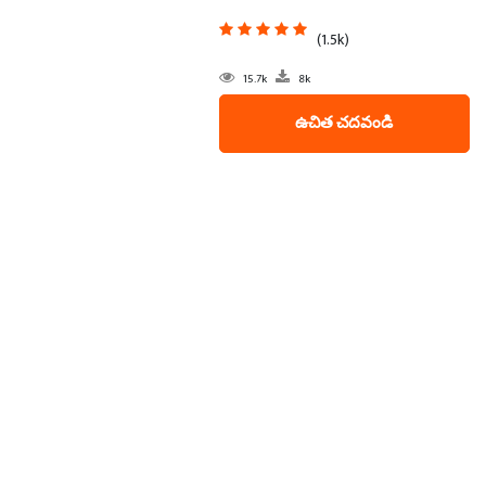
(1.5k)
15.7k
8k
ఉచిత చదవండి