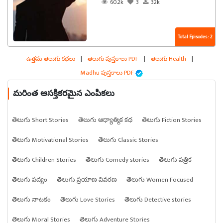
60.2k
3
32k
Total Episodes : 2
ఉత్తమ తెలుగు కథలు
|
తెలుగు పుస్తకాలు PDF
|
తెలుగు Health
|
Madhu పుస్తకాలు PDF
మరింత ఆసక్తికరమైన ఎంపికలు
తెలుగు Short Stories
తెలుగు ఆధ్యాత్మిక కథ
తెలుగు Fiction Stories
తెలుగు Motivational Stories
తెలుగు Classic Stories
తెలుగు Children Stories
తెలుగు Comedy stories
తెలుగు పత్రిక
తెలుగు పద్యం
తెలుగు ప్రయాణ వివరణ
తెలుగు Women Focused
తెలుగు నాటకం
తెలుగు Love Stories
తెలుగు Detective stories
తెలుగు Moral Stories
తెలుగు Adventure Stories