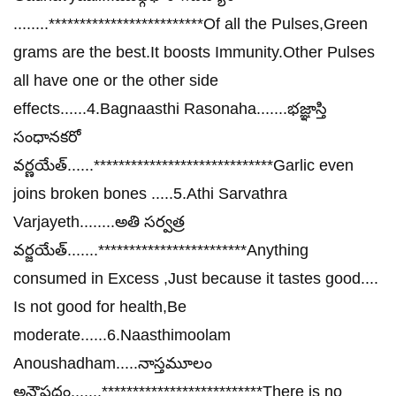
........*************************Of all the Pulses,Green
grams are the best.It boosts Immunity.Other Pulses
all have one or the other side
effects......4.Bagnaasthi Rasonaha.......భజ్ఞాస్తి
సంధానకరో
వర్ణయేత్......*****************************Garlic even
joins broken bones .....5.Athi Sarvathra
Varjayeth........అతి సర్వత్ర
వర్జయేత్.......************************Anything
consumed in Excess ,Just because it tastes good....
Is not good for health,Be
moderate......6.Naasthimoolam
Anoushadham.....నాస్తమూలం
అనౌషధం.......**************************There is no