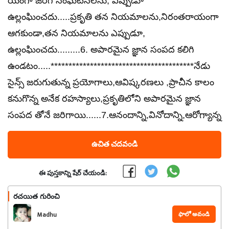
యంగా జరిగే సంఘటనలను, ఎప్పుడూ
ఉల్లంఘించదు.....ప్రకృతి తన నియమాలను,నిరంతరాయంగా
ఆగకుండా,తన నియమాలను ఎప్పుడూ,
ఉల్లంఘించదు.........6. అపారమైన జ్ఞాన సంపద కలిగి
ఉండటం.....****************************************నేడు
సైన్స్ జరుగుతున్న ప్రయోగాలు,ఆవిష్కరణలు ,ప్రాచీన కాలం
కనుగొన్న అనేక రహస్యాలు,ప్రకృతిలోని అపారమైన జ్ఞాన
సంపద తోనే జరిగాయి......7.ఆనందాన్ని,వినోదాన్ని,ఆరోగ్యాన్న
ఉచిత చదవండి
ఈ పుస్తకాన్ని షేర్ చేయండి:
రచయిత గురించి
ఫాలో అవండి
Madhu