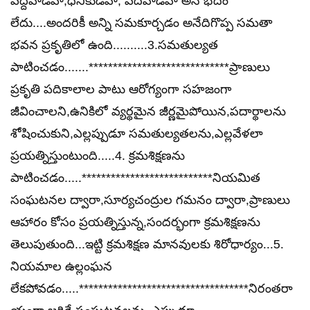
పెద్దవాడివా,ధనికుడివా, పేదవాడివా అనే భేదం
లేదు....అందరికీ అన్ని సమకూర్చడం అనేదిగొప్ప సమతా
భవన ప్రకృతిలో ఉంది..........3.సమతుల్యత
పాటించడం.......*****************************ప్రాణులు
ప్రకృతి పదికాలాల పాటు ఆరోగ్యంగా సహజంగా
జీవించాలని,ఉనికిలో వ్యర్థమైన జీర్ణమైపోయిన,పదార్థాలను
శోషించుకుని,ఎల్లప్పుడూ సమతుల్యతలను,ఎల్లవేళలా
ప్రయత్నిస్తుంటుంది.....4. క్రమశిక్షణను
పాటించడం.....***************************నియమిత
సంఘటనల ద్వారా,సూర్యచంద్రుల గమనం ద్వారా,ప్రాణులు
ఆహారం కోసం ప్రయత్నిస్తున్న,సందర్భంగా క్రమశిక్షణను
తెలుపుతుంది...ఇట్టి క్రమశిక్షణ మానవులకు శిరోధార్యం...5.
నియమాల ఉల్లంఘన
లేకపోవడం.....***********************************నిరంతరా