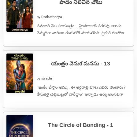
పాదం నిలిచిన చోటు
by Dathathreya
నవంబర్ నెల సాయంత్రం... హైదరాబాద్ నగరపు ఆకాశం
నెమ్మదిగా నారింజ రంగులోకి మారుతోంది. ట్రాఫిక్ రణగొణ
ధ్వనులు, ఆఫీసుల నుండి ఇళ్లకు వెళ్లే వారి హడావిడి, ...
యంత్రం వెనుక మనసు - 13
by swathi
"ఇంకేం చేస్తాం అమ్మ.. ఈ అర్ధరాత్రి పూట ఎవరు తింటారు?
తీసుకెళ్లి చెత్తబుట్టలో పారేద్దాం" అన్నాడు ఆర్య అలసటగా
ముఖం పెట్టి."వద్దు అన్నయ్యా! అలా అస్సలు ...
The Circle of Bonding - 1