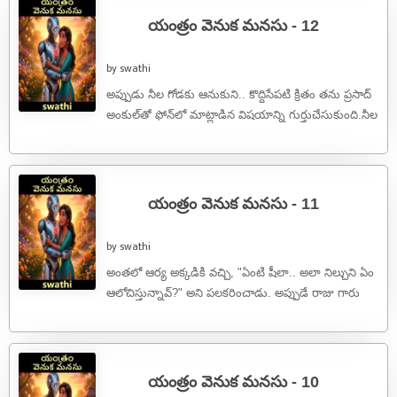
యంత్రం వెనుక మనసు - 12
by swathi
అప్పుడు నీల గోడకు ఆనుకుని.. కొద్దిసేపటి క్రితం తను ప్రసాద్
అంకుల్‌తో ఫోన్‌లో మాట్లాడిన విషయాన్ని గుర్తుచేసుకుంది.నీల
ఫోన్ చేయగానే ప్రసాద్ గారు ఎత్తారు. "చెప్పు ...
యంత్రం వెనుక మనసు - 11
by swathi
అంతలో ఆర్య అక్కడికి వచ్చి, "ఏంటి షీలా.. అలా నిల్చుని ఏం
ఆలోచిస్తున్నావ్?" అని పలకరించాడు. అప్పుడే రాజు గారు
కూడా అటుగా వస్తూ, "ఏమ్మా ...
యంత్రం వెనుక మనసు - 10