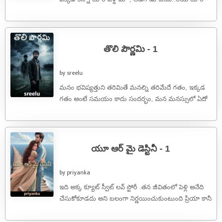
అన్నావంటే ఇక్కడే బండాపి మరి తంతా..నేనే మన్నా ...
తొలి పౌర్ణమి - 1
by sreelu
మనం భవిష్యత్తుని తరిమితే మనల్ని తరిమేదే గతం, ఇక్కడ
గతం అంటే సమయం కాదు సందర్భం, మన మనస్సులో ఏదో
ఒక మూలన నిలిచిపోయిన ఆలోచన ...
యూ ఆర్ మై డెస్టినీ - 1
by priyanka
ఇది అక్క క్యూట్ స్వీట్ లవ్ స్టోరీ .తన జీవితంలో పెళ్లి అనేది
చేసుకోకూడదు అని బలంగా నిర్ణయించుకుంటుంది ప్రియా కానీ
అనుకోని సంఘటన వల్ల ...