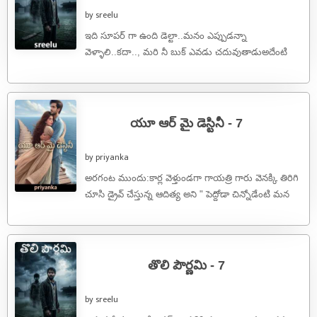
by sreelu
ఇది సూపర్ గా ఉంది డెల్టా..మనం ఎప్పుడన్నా
వెళ్ళాలి..కదా.., మరి నీ బుక్ ఎవడు చదువుతాడుఅదేంటి
డెల్టా డిసప్పాయింట్ చేస్తావ్..నిన్ను డిసప్పాయింట్ చెయ్యట్లేదు
నేను నిజం ...
యూ ఆర్ మై డెస్టినీ - 7
by priyanka
అరగంట ముందు:కార్ల వెళ్తుండగా గాయత్రి గారు వెనక్కి తిరిగి
చూసి డ్రైవ్ చేస్తున్న ఆదిత్య అని " పెద్దోడా చిన్నోడేంటి మన
వెనకాలే వచ్చినట్టు ఉన్నాడు ...
తొలి పౌర్ణమి - 7
by sreelu