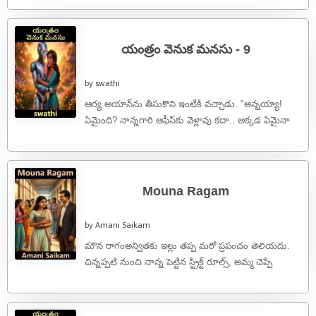
యంత్రం వెనుక మనసు - 9
by swathi
ఆర్య అయాన్‌ను తీసుకొని ఇంటికి వచ్చాడు. "అన్నయ్యా!
ఏమైంది? నాన్నగారి ఆఫీస్‌కు వెళ్లావు కదా.. అక్కడ ఏమైనా
దొరికిందా?" అని నీల కంగారు కంగారుగా అడిగింది.అప్పుడు
...
Mouna Ragam
by Amani Saikam
మౌన రాగంఅన్వితకు ఇల్లు తప్ప మరో ప్రపంచం తెలియదు.
చిన్నప్పటి నుంచి నాన్న పెట్టిన స్ట్రిక్ట్ రూల్స్, అమ్మ చెప్పే
పద్ధతులు... వీటి మధ్యే ఆమె ...