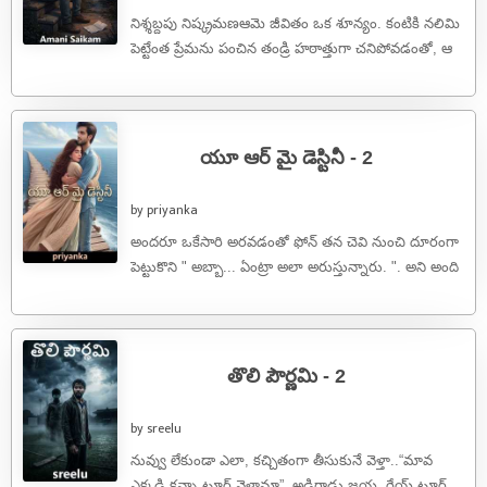
నిశ్శబ్దపు నిష్క్రమణఆమె జీవితం ఒక శూన్యం. కంటికి నలిమి
పెట్టేంత ప్రేమను పంచిన తండ్రి హఠాత్తుగా చనిపోవడంతో, ఆ
అమ్మాయి ప్రపంచం ఒక్కసారిగా చీకటైపోయింది. ఒంటరితనం
...
యూ ఆర్ మై డెస్టినీ - 2
by priyanka
అందరూ ఒకేసారి అరవడంతో ఫోన్ తన చెవి నుంచి దూరంగా
పెట్టుకొని " అబ్బా... ఏంట్రా అలా అరుస్తున్నారు. ". అని అంది
ప్రియా కొంచెం ...
తొలి పౌర్ణమి - 2
by sreelu
నువ్వు లేకుండా ఎలా, కచ్చితంగా తీసుకునే వెళ్తా..“మావ
ఎక్కడి కన్నా టూర్ వెళ్దామా”, అడిగాడు జయ..రేయ్ టూర్