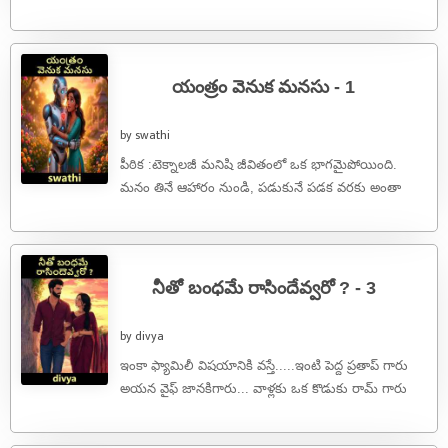
నాన్న నాకు సపోర్ట్ ...
యంత్రం వెనుక మనసు - 1
by swathi
పీఠిక :టెక్నాలజీ మనిషి జీవితంలో ఒక భాగమైపోయింది.
మనం తినే ఆహారం నుండి, పడుకునే పడక వరకు అంతా
యంత్రమయం. కానీ, మనిషికి మాత్రమే ఉండే ...
నీతో బంధమే రాసిందేవ్వరో ? - 3
by divya
ఇంకా ఫ్యామిలీ విషయానికి వస్తే.....ఇంటి పెద్ద ప్రతాప్ గారు
అయన వైఫ్ జానకిగారు... వాళ్లకు ఒక కొడుకు రామ్ గారు
(బిజినెస్ చేస్తారు).... వైఫ్ సీతగారు.....(హౌస్ ...