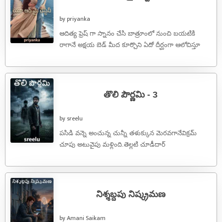
by priyanka
ఆదిత్య ఫ్రెష్ గా స్నానం చేసి బాత్రూంలో నుంచి బయటికి
రాగానే అక్షయ బెడ్ మీద కూర్చొని ఏదో దీర్ఘంగా ఆలోచిస్తూ
కనిపించింది . అతను ...
తొలి పౌర్ణమి - 3
by sreelu
పసిడి వన్నె అంచున్న చున్నీ తళుక్కున మెరవగానేవిక్రమ్
చూపు అటువైపు మళ్లింది.తెల్లటి చూడీదార్
వేసుకొని,ముంగురులపై వేళ్లను సవరిస్తూ,బస్సు చివరి
మెట్టును దిగుతున్న ఆ అమ్మాయి,రాత్రి దీపాల ...
నిశ్శబ్దపు నిష్క్రమణ
by Amani Saikam