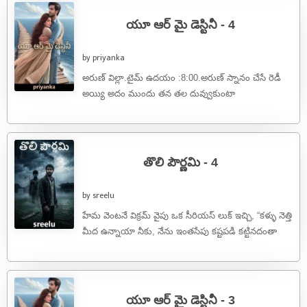
యూ ఆర్ మై డెస్టినీ - 4
by priyanka
అరుణ్ విల్లా.టైమ్ ఉదయం :8:00.అరుణ్ స్నానం చేసే రెడీ
అయ్యి అదం ముందు తన తల దువ్వుకుంటా
ఉన్నాడు.ఇంతలో సంధ్యా గారు ( అరుణ్ అమ్మ) ...
తొలి పౌర్ణమి - 4
by sreelu
హేమ వెంటనే విక్రమ్ వైపు ఒక సీరియస్ లుక్ ఇచ్చి, “కళ్ళు నెత్తి
మీద ఉన్నాయా నీకు, నేను ఇంతసేపు కష్టపడి కట్టినదంతా
కూల్చేశావు” అంది.. ...
యూ ఆర్ మై డెస్టినీ - 3