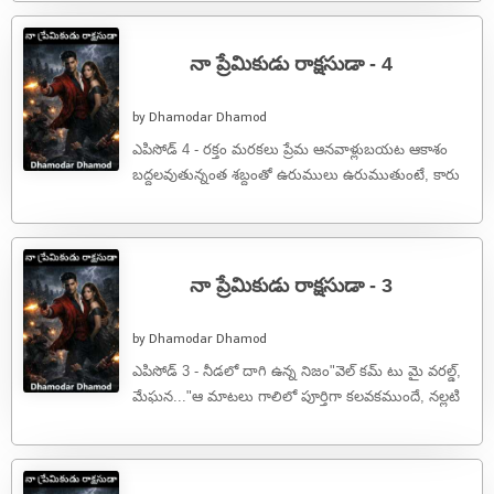
వెలిగిపోతూ ...
నా ప్రేమికుడు రాక్షసుడా - 4
by Dhamodar Dhamod
ఎపిసోడ్ 4 - రక్తం మరకలు ప్రేమ ఆనవాళ్లుబయట ఆకాశం
బద్దలవుతున్నంత శబ్దంతో ఉరుములు ఉరుముతుంటే, కారు
లోపల మాత్రం శ్మశాన నిశ్శబ్దం అలుముకుంది. ఆద్విక్ ...
నా ప్రేమికుడు రాక్షసుడా - 3
by Dhamodar Dhamod
ఎపిసోడ్ 3 - నీడలో దాగి ఉన్న నిజం"వెల్ కమ్ టు మై వరల్డ్,
మేఘన..."ఆ మాటలు గాలిలో పూర్తిగా కలవకముందే, నల్లటి
ఆకాశాన్ని చీల్చుకుంటూ ...