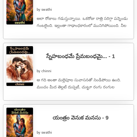
by swathi
అలా రోజులు గడుస్తున్నాయి. ఒకరోజు రాత్రి సరిగ్గా పన్నెండు
గంటలైంది. ఇల్లంతా గాఢాంధకారంలో మునిగిపోయింది. నీల
సడెన్‌గా కళ్లు తెరిచింది. బెడ్‌ పక్కన ఉన్న క్లాక్ ...
స్నేహబంధమే ప్రేమబంధమై... - 1
by chinni
ఆ గది అంతా మల్లెపూల సువాసనతో నిండిపోయి ఉంది.
మంచం మీద తెల్లటి దుప్పటి, చుట్టూ రంగు రంగుల
డెకరేషన్..చూస్తుంటే ఎవరికైనా ఇది ఒక మధురమైన ...
యంత్రం వెనుక మనసు - 9
by swathi