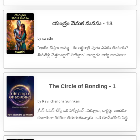
యంత్రం వెనుక మనసు - 13
by swathi
"ఇంకేం చేస్తాం అమ్మ.. ఈ అర్ధరాత్రి పూట ఎవరు తింటారు?
తీసుకెళ్లి చెత్తబుట్టలో పారేద్దాం" అన్నాడు ఆర్య అలసటగా
ముఖం పెట్టి."వద్దు అన్నయ్యా! అలా అస్సలు ...
The Circle of Bonding - 1
by Ravi chendra Sunnkari
)సీన్ ఓపెన్ చేస్తే ఒక హాస్పిటల్...నర్సులు, డాక్టర్లు అందరూ
కంగారుగా గిరగిరా తిరుగుతున్నారు. ఒక రూమ్‌లోంచి పెద్ద
శబ్దాలు వస్తున్నాయి. లోపల ఒక పేషెంట్ తల ...