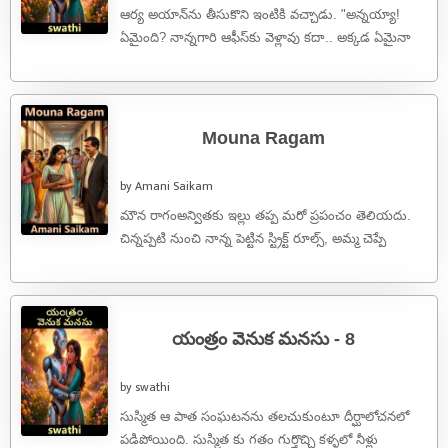
ఆర్య అయాన్‌ను తీసుకొని ఇంటికి వచ్చాడు. "అన్నయ్యా!
ఏమైంది? నాన్నగారి ఆఫీస్‌కు వెళ్లావు కదా.. అక్కడ ఏమైనా
దొరికిందా?" అని నీల కంగారు కంగారుగా అడిగింది.అప్పుడు
...
Mouna Ragam
by Amani Saikam
మౌన రాగంఅన్వితకు ఇల్లు తప్ప మరో ప్రపంచం తెలియదు.
చిన్నప్పటి నుంచి నాన్న పెట్టిన స్ట్రిక్ట్ రూల్స్, అమ్మ చెప్పే
పద్ధతులు... వీటి మధ్యే ఆమె ...
యంత్రం వెనుక మనసు - 8
by swathi
సుస్మిత ఆ పాత సంఘటనను తలచుకుంటూ దీర్ఘాలోచనలో
పడిపోయింది. సుస్మిత కు గతం గుర్తొచ్చి కళ్ళలో నీళ్లు