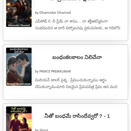
by Dhamodar Dhamod
ఎపిసోడ్ 6 -నీ ప్రేమే నా శాపం... నా శక్తిఆకస్మికంగా
సంభవించిన ఆ భారీ విస్ఫోటనపు ప్రకంపనలకు, ఆ గదిలోని
అణువణువూ వణికిపోయింది. ప్రళయ భీకర ...
బంధంకలకాలం నిలిచేనా
by PRINCE PREMKUMAR
మిలియన్ డాలర్ ప్రశ్న...ప్రేమించుకున్నాము అర్థం
చేసుకున్నాముమాది నిజమైన ప్రేమపవిత్ర ప్రేమ అని వంద
మాటలు చెప్పే ఇప్పటి తరంఎప్పుడు విడిపోతారో ఎన్నాళ్లు
కలిసి ఉంటారుకూడా ఎందుకు ...
నీతో బంధమే రాసిందేవ్వరో ? - 1
by divya