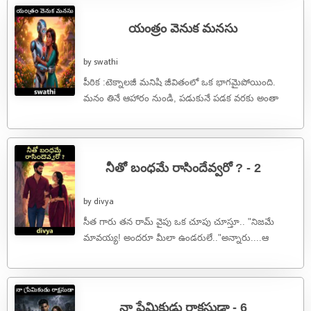
యంత్రం వెనుక మనసు
by swathi
పీఠిక :టెక్నాలజీ మనిషి జీవితంలో ఒక భాగమైపోయింది.
మనం తినే ఆహారం నుండి, పడుకునే పడక వరకు అంతా
యంత్రమయం. కానీ, మనిషికి మాత్రమే ఉండే ...
నీతో బంధమే రాసిందేవ్వరో ? - 2
by divya
​సీత గారు తన రామ్ వైపు ఒక చూపు చూస్తూ.. "నిజమే
మావయ్య! అందరూ మీలా ఉండరులే.."అన్నారు....ఆ
చూపులోని పరమార్థం గ్రహించిన రామ్ గారు . ...
నా ప్రేమికుడు రాక్షసుడా - 6