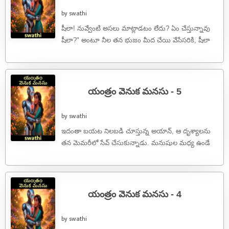
by swathi
షీలా! నువ్వేంటి అసలు మాట్లాడటం లేదు? ఏం చేస్తున్నావు
షీలా?" అంటూ నీల తన భుజం మీద చేయి వేసేసరికి, షీలా
ఉలిక్కిపడింది. అప్పటిదాకా ఆమె ...
యంత్రం వెనుక మనసు - 5
by swathi
ఇదంతా బయట నిలబడి చూస్తున్న అయాన్, ఆ దృశ్యాలను
తన మెమరీలో సేవ్ చేసుకున్నాడు. మనుషుల మధ్య ఉండే
ఈ విడదీయరాని బంధాన్ని, ఒకరు లేనప్పుడు ...
యంత్రం వెనుక మనసు - 4
by swathi