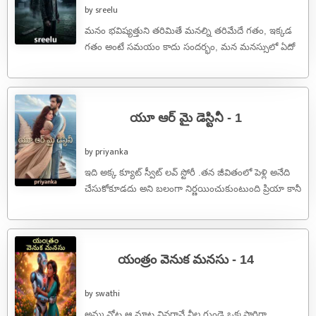
by sreelu
మనం భవిష్యత్తుని తరిమితే మనల్ని తరిమేదే గతం, ఇక్కడ
గతం అంటే సమయం కాదు సందర్భం, మన మనస్సులో ఏదో
ఒక మూలన నిలిచిపోయిన ఆలోచన ...
యూ ఆర్ మై డెస్టినీ - 1
by priyanka
ఇది అక్క క్యూట్ స్వీట్ లవ్ స్టోరీ .తన జీవితంలో పెళ్లి అనేది
చేసుకోకూడదు అని బలంగా నిర్ణయించుకుంటుంది ప్రియా కానీ
అనుకోని సంఘటన వల్ల ...
యంత్రం వెనుక మనసు - 14
by swathi
అమ్మ నోట ఆ మాట వినగానే నీల గుండె ఒక్కసారిగా