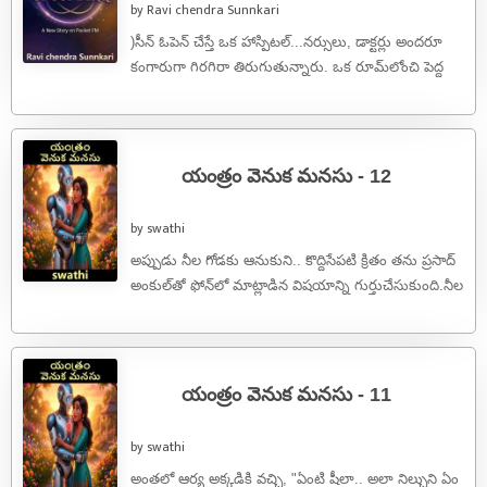
by Ravi chendra Sunnkari
)సీన్ ఓపెన్ చేస్తే ఒక హాస్పిటల్...నర్సులు, డాక్టర్లు అందరూ
కంగారుగా గిరగిరా తిరుగుతున్నారు. ఒక రూమ్‌లోంచి పెద్ద
శబ్దాలు వస్తున్నాయి. లోపల ఒక పేషెంట్ తల ...
యంత్రం వెనుక మనసు - 12
by swathi
అప్పుడు నీల గోడకు ఆనుకుని.. కొద్దిసేపటి క్రితం తను ప్రసాద్
అంకుల్‌తో ఫోన్‌లో మాట్లాడిన విషయాన్ని గుర్తుచేసుకుంది.నీల
ఫోన్ చేయగానే ప్రసాద్ గారు ఎత్తారు. "చెప్పు ...
యంత్రం వెనుక మనసు - 11
by swathi
అంతలో ఆర్య అక్కడికి వచ్చి, "ఏంటి షీలా.. అలా నిల్చుని ఏం