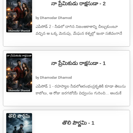
నా ప్రేమికుడు రాక్షసుడా - 2
by Dhamodar Dhamod
ఎపిసోడ్ 2 - నీడలో దాగిన నిజంఆకాశాన్ని చీల్చుకుంటూ
వచ్చిన ఆ ఒక్క మెరుపు, మేఘన కళ్ళల్లో ఇంకా సజీవంగానే
కదలాడుతోంది. బయట ఉరుములు ఆకాశం ...
నా ప్రేమికుడు రాక్షసుడా - 1
by Dhamodar Dhamod
ఎపిసోడ్ 1 - రహస్యాల నీడలోఆరంభంప్రకృతికి కూడా తెలుసు
కాబోలు, ఆ రోజు జరగబోయే విధ్వంసం గురించి... అందుకే
అప్పటివరకు ప్రశాంతంగా ఉన్న విజయవాడ నగరపు ...
తొలి పౌర్ణమి - 1