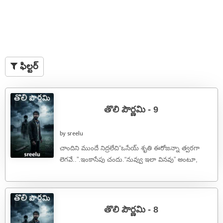
ఫిల్టర్
తొలి పౌర్ణమి - 9
by sreelu
చాందిని ముందే నిద్రలేచి“ఒసేయ్ శృతి ఈరోజన్నా త్వరగా
లెగవే..”.ఇంకాసేపు చందు.“నువ్వు ఇలా వినవు” అంటూ,
బాత్రూం రూమ్ లో నుంచి ఒక బకెట్ నీళ్ళు తెచ్చి ...
తొలి పౌర్ణమి - 8