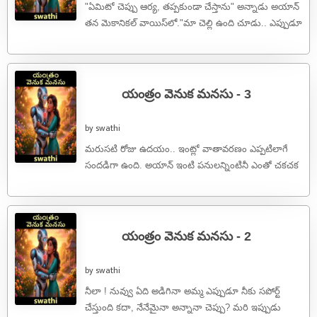
"ఏమిటో చెప్పు ఆర్య, తప్పకుండా చేస్తాను" అన్నాడు అయాన్
తన మెకానికల్ వాయిస్‌లో."మా చెల్లి ఉంది చూడు.. ఎప్పుడూ
నన్ను ఏడిపిస్తూనే ఉంటుంది. ఈసారి నేను ...
యంత్రం వెనుక మనసు - 3
by swathi
మరుసటి రోజు ఉదయం.. ఇంట్లో వాతావరణం ఎప్పటిలాగే
సందడిగా ఉంది. అయాన్ ఇంటి పనులన్నింటినీ ఎంతో చకచక
చేసేస్తున్నాడు. వంటగదిలో సుస్మిత టిఫిన్ చేయడంలో
నిమగ్నమై ...
యంత్రం వెనుక మనసు - 2
by swathi
నీలా ! నువ్వు ఏది అడిగినా అమ్మ ఎప్పుడూ నీకు సపోర్ట్
చేస్తుంది కదా, నేనేమైనా అన్నానా చెప్పు? మరి ఇప్పుడు