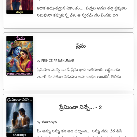
అదొక అద్భుతమైన ఏకాంతం.... పచ్చని అడవి తల్లి ప్రకృతిని
నిలువునా కప్పుకున్న వేళ, ఆ స్వర్గమే నేల మీదకు దిగి
వచ్చిందా అన్నట్టు ఉంది ఆ ...
ప్రేమ
by PRINCE PREMKUMAR
ప్రేమికుల మధ్య ఉండే ప్రేమ భాష ఇతరులకు అర్థంకాదు.
అలాగే దంపతుల నడుము అనుబంధం అందరికీ తెలీదు.
ఆదొక ప్రత్యేకమైన భాష.ఇరువురి మధ్య బంధాన్ని
పెనవేసుకునేలా ...
ప్రేమించా నిన్నే... - 2
by sharanya
మీ అమ్మ నిన్ను కని అది చచ్చింది... నిన్ను నేను చేర తీసి