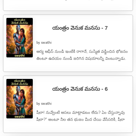
తిరిగాయి.అప్పుడు నీలా కాలేజీలో కొత్తగా చేరిన రోజులు. ...
యంత్రం వెనుక మనసు - 7
by swathi
ఆర్య ఆఫీస్ నుండి ఇంటికి రాగానే, సుస్మిత వడ్డించిన భోజనం
తింటూ ఉదయం నుండి జరిగిన విషయాలన్నీ వింటున్నాడు.
సుస్మిత చెబుతున్న మాటలు ఒక ఎత్తైతే, ...
యంత్రం వెనుక మనసు - 6
by swathi
షీలా! నువ్వేంటి అసలు మాట్లాడటం లేదు? ఏం చేస్తున్నావు
షీలా?" అంటూ నీల తన భుజం మీద చేయి వేసేసరికి, షీలా
ఉలిక్కిపడింది. అప్పటిదాకా ఆమె ...