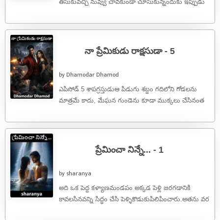
తీసుకువచ్చి నువ్వు చావకుండా చూసుకున్నందుకు ఇప్పుడు
నీకు రుణం తీర్చుకునే అవకాశం ...
నా ప్రేమికుడు రాక్షసుడా - 5
by Dhamodar Dhamod
ఎపిసోడ్ 5 శాపగ్రస్తుడుఆ పిడుగు శబ్దం గదిలోని గోడలను
మాత్రమే కాదు, మేఘన గుండెను కూడా ముక్కలు చేసినంత
పనైంది. బయట కురుస్తున్న భారీ వర్షం ...
ప్రేమించా నిన్నే... - 1
by sharanya
అది ఒక పెద్ద కళ్యాణమండపం అక్కడ పెళ్లి జరగడానికి
కావలసినవన్ని సిద్ధం చేసి పెళ్ళికొడుకుపిలిపించారు.అతను వర
పూజ చేస్తూ ఉండగా అతని మొహంలో కళాకాంతులు