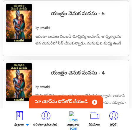
యంత్రం వెనుక మనసు - 5
by swathi
ఇదంతా బయట నిలబడి చూస్తున్న అయాన్, ఆ దృశ్యాలను
తన మెమరీలో సేవ్ చేసుకున్నాడు. మనుషుల మధ్య ఉండే
ఈ విడదీయరాని బంధాన్ని, ఒకరు లేనప్పుడు ...
యంత్రం వెనుక మనసు - 4
by swathi
"ఏమిటో చెప్పు ఆర్య, తప్పకుండా చేస్తాను" అన్నాడు అయాన్
మా యాప్‌ను డౌన్‌లోడ్ చేయండి
తన మెకానికల్ వాయిస్‌లో."మా చెల్లి ఉంది చూడు.. ఎప్పుడూ
నన్ను ఏడిపిస్తూనే ఉంటుంది. ఈసారి నేను ...
పుస్తకాలు
ఉచితంగా ప్రచురించండి
వ్యాఖ్యనాలు
వీడియోలు
ప్రొఫైల్