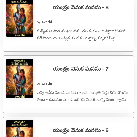
యంత్రం వెనుక మనసు - 8
by swathi
సుస్మిత ఆ పాత సంఘటనను తలచుకుంటూ దీర్ఘాలోచనలో
పడిపోయింది. సుస్మిత కు గతం గుర్తొచ్చి కళ్ళలో నీళ్లు
తిరిగాయి.అప్పుడు నీలా కాలేజీలో కొత్తగా చేరిన రోజులు. ...
యంత్రం వెనుక మనసు - 7
by swathi
ఆర్య ఆఫీస్ నుండి ఇంటికి రాగానే, సుస్మిత వడ్డించిన భోజనం
తింటూ ఉదయం నుండి జరిగిన విషయాలన్నీ వింటున్నాడు.
సుస్మిత చెబుతున్న మాటలు ఒక ఎత్తైతే, ...
యంత్రం వెనుక మనసు - 6