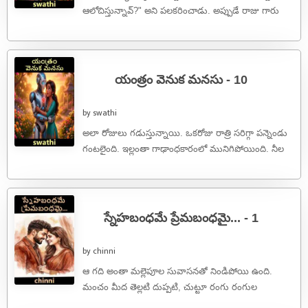
ఆలోచిస్తున్నావ్?" అని పలకరించాడు. అప్పుడే రాజు గారు
కూడా అటుగా వస్తూ, "ఏమ్మా ...
యంత్రం వెనుక మనసు - 10
by swathi
అలా రోజులు గడుస్తున్నాయి. ఒకరోజు రాత్రి సరిగ్గా పన్నెండు
గంటలైంది. ఇల్లంతా గాఢాంధకారంలో మునిగిపోయింది. నీల
సడెన్‌గా కళ్లు తెరిచింది. బెడ్‌ పక్కన ఉన్న క్లాక్ ...
స్నేహబంధమే ప్రేమబంధమై... - 1
by chinni
ఆ గది అంతా మల్లెపూల సువాసనతో నిండిపోయి ఉంది.
మంచం మీద తెల్లటి దుప్పటి, చుట్టూ రంగు రంగుల
డెకరేషన్..చూస్తుంటే ఎవరికైనా ఇది ఒక మధురమైన ...