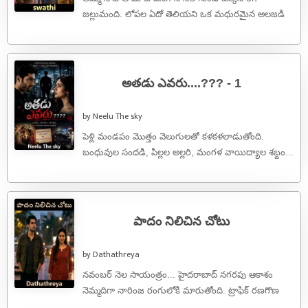
జల్లుమంది. లోపల ఏదో తెలియని ఒక మధురమైన అలజడి
మొదలైంది. మనసులోనే దేవుడికి వంద ...
అతడు ఎవరు....??? - 1
by Neelu The sky
పెళ్లి మండపం మొత్తం వెలుగులతో కళకళలాడుతోంది.
బంధువుల సందడి, పిల్లల అల్లరి, మంగళ వాయిద్యాల శబ్దం...
ప్రతి క్షణం ఒక పండుగలా అనిపిస్తోంది. ఎర్రని ...
పాదం నిలిచిన చోటు
by Dathathreya
నవంబర్ నెల సాయంత్రం... హైదరాబాద్ నగరపు ఆకాశం
నెమ్మదిగా నారింజ రంగులోకి మారుతోంది. ట్రాఫిక్ రణగొణ
ధ్వనులు, ఆఫీసుల నుండి ఇళ్లకు వెళ్లే వారి హడావిడి, ...