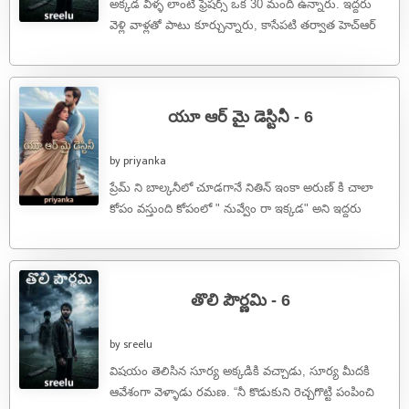
అక్కడ వీళ్ళ లాంటి ఫ్రెషర్స్ ఒక 30 మంది ఉన్నారు. ఇద్దరు
వెళ్లి వాళ్లతో పాటు కూర్చున్నారు, కాసేపటి తర్వాత హెచ్ఆర్
లోనికి వచ్చింది..హార్టీ వెల్కమ్ ...
యూ ఆర్ మై డెస్టినీ - 6
by priyanka
ప్రేమ్ ని బాల్కనీలో చూడగానే నితిన్ ఇంకా అరుణ్ కి చాలా
కోపం వస్తుంది కోపంలో " నువ్వేం రా ఇక్కడ" అని ఇద్దరు
ఒకేసారి ...
తొలి పౌర్ణమి - 6
by sreelu
విషయం తెలిసిన సూర్య అక్కడికి వచ్చాడు, సూర్య మీదకి
ఆవేశంగా వెళ్ళాడు రమణ. “నీ కొడుకుని రెచ్చగొట్టి పంపించి