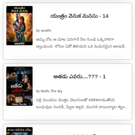
యంత్రం వెనుక మనసు - 14
by swathi
అమ్మ నోట ఆ మాట వినగానే నీల గుండె ఒక్కసారిగా
జల్లుమంది. లోపల ఏదో తెలియని ఒక మధురమైన అలజడి
మొదలైంది. మనసులోనే దేవుడికి వంద ...
అతడు ఎవరు....??? - 1
by Neelu The sky
పెళ్లి మండపం మొత్తం వెలుగులతో కళకళలాడుతోంది.
బంధువుల సందడి, పిల్లల అల్లరి, మంగళ వాయిద్యాల శబ్దం...
ప్రతి క్షణం ఒక పండుగలా అనిపిస్తోంది. ఎర్రని ...