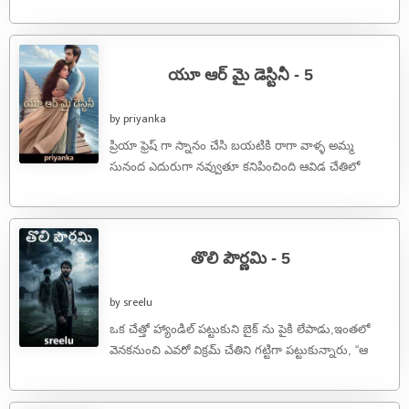
నా కొడుకుని చంపావు కదరా!!” అంటూ ...
యూ ఆర్ మై డెస్టినీ - 5
by priyanka
ప్రియా ఫ్రెష్ గా స్నానం చేసి బయటికి రాగా వాళ్ళ అమ్మ
సునంద ఎదురుగా నవ్వుతూ కనిపించింది ఆవిడ చేతిలో
సాంబ్రాణి ధూపం పట్టుకొని ఉంది ...
తొలి పౌర్ణమి - 5
by sreelu
ఒక చేత్తో హ్యాండిల్ పట్టుకుని బైక్ ను పైకి లేపాడు,ఇంతలో
వెనకనుంచి ఎవరో విక్రమ్ చేతిని గట్టిగా పట్టుకున్నారు, “ఆ
చల్లటి గాలిలో చమటలు పట్టాయి”. ...