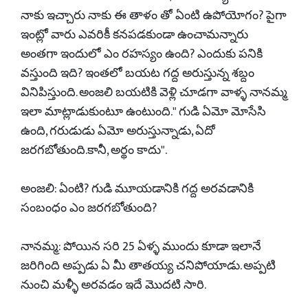
నాకు ఇచ్చారు నాకు ఈ తాళం తో ఏంటి ఉపోయోగం? పైగా
ఇంట్లో వారు ఎవరికీ కనపడకుండా ఉంచామన్నారు
అంతగా ఇందులో ఎం రహస్యం ఉంది? ఎందుకు పనికి
వస్తుంది ఇది? ఇంతలో బయట గద్ద అరుస్తున్న శబ్దం
వినిపిస్తుంది. అంజలి బయటికి వెళ్లి చూడగా వాళ్ళ నానమ్మ
ఇలా మాట్లాడుకుంటూ ఉంటుంది." గుడి ఏమో మోసేసి
ఉంది, గరుడుడు ఏమో అరుస్తున్నాడు, ఏదో
జరగబోతుంది.కానీ, అర్థం కాదు".
అంజలి: ఏంటి? గుడి మూయడానికి గద్ద అరవడానికి
సంబంధం ఎం జరగబోతుంది?
నానమ్మ: పోయిన సరి 25 ఏళ్ళ ముందు కూడా ఇలానే
జరిగింది అప్పడు ఏ మీ తాతయ్య చనిపోయాడు. అప్పటి
నుంచి మళ్ళీ అరవడం ఇదే మొదటి సారి.