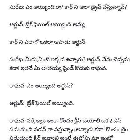
సురేఖ: ఎం అయ్యింది రా? కార్ ని ఆలా డ్రైవ్ చేస్తున్నావ్?
అర్జున్: బ్రేక్ ఫెయిల్ అయ్యింది. అమ్మ.
కార్ ని ఎలాగో ఒకలా ఆపాడు అర్జున్.
సురేఖ: మీరు, ఏంటి ఇక్కడ ఉన్నారు? అర్జున్, నేను చెప్పను
కదా! ఇతనే మీ తాతయ్య ఫ్రెండ్ కొడుకు రాఘవ.
రాఘవ: ఎం అయ్యింది అర్జున్?
అర్జున్: బ్రేక్ ఫెయిల్ అయ్యింది.
రాఘవ: సరే, ఇల్లు ఇంకా కొంచం క్లీన్ చేయాలి ఒక 2 డేస్
పడుతుంది. సడన్ గా వస్తున్నాం అన్నారు కదా! కొంచం టైం
పడుతుంది క్లీన్ అవ్వాలి అంటే ఈలోపు మా ఇంట్లో