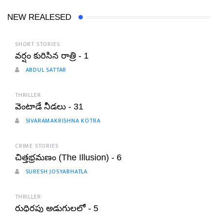
NEW REALESED
SHORT STORIES
వర్షం కురిసిన రాత్రి - 1
ABDUL SATTAR
THRILLER
వెంటాడే నీడలు - 31
SIVARAMAKRISHNA KOTRA
CRIME STORIES
చిత్తభ్రమణం (The Illusion) - 6
SURESH JOSYABHATLA
THRILLER
రుధిరపు అడుగులలో - 5