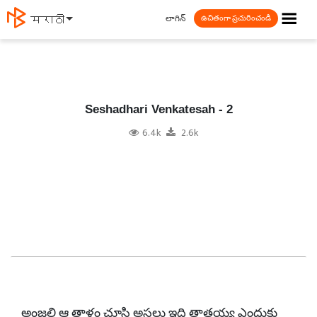
☰
లాగిన్
मराठी
ఉచితంగా ప్రచురించండి
Seshadhari Venkatesah - 2
6.4k
2.6k
అంజలి ఆ తాళం చూసి అసలు ఇది తాతయ్య ఎందుకు