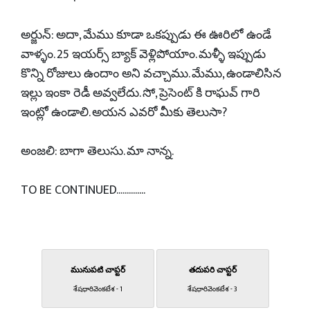
అర్జున్: అదా, మేము కూడా ఒకప్పుడు ఈ ఊరిలో ఉండే
వాళ్ళం. 25 ఇయర్స్ బ్యాక్ వెళ్లిపోయాం. మళ్ళీ ఇప్పుడు
కొన్ని రోజులు ఉందాం అని వచ్చాము. మేము, ఉండాలిసిన
ఇల్లు ఇంకా రెడీ అవ్వలేదు. సో, ప్రెసెంట్ కి రాఘవ్ గారి
ఇంట్లో ఉండాలి. అయన ఎవరో మీకు తెలుసా?
అంజలి: బాగా తెలుసు. మా నాన్న.
TO BE CONTINUED..............
మునుపటి చాప్టర్
తదుపరి చాప్టర్
శేషధారివెంకటేశ - 1
శేషధారివెంకటేశ - 3