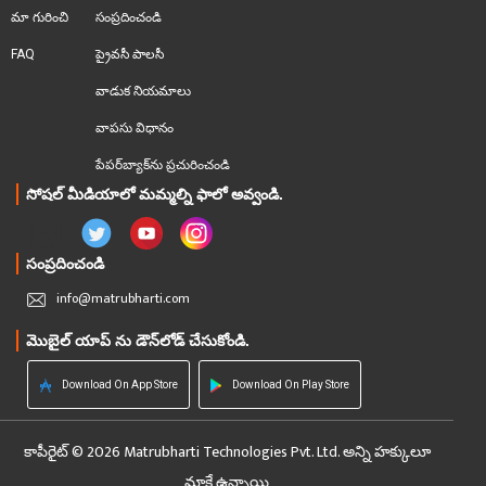
మా గురించి
సంప్రదించండి
FAQ
ప్రైవసీ పాలసీ
వాడుక నియమాలు
వాపసు విధానం
పేపర్‌బ్యాక్‌ను ప్రచురించండి
సోషల్ మీడియాలో మమ్మల్ని ఫాలో అవ్వండి.
సంప్రదించండి
info@matrubharti.com
మొబైల్ యాప్ ను డౌన్‌లోడ్ చేసుకోండి.
Download On App Store
Download On Play Store
కాపీరైట్ © 2026 Matrubharti Technologies Pvt. Ltd. అన్ని హక్కులూ
మాకే ఉన్నాయి