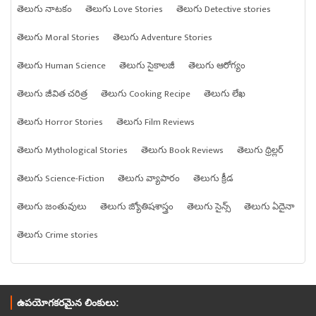
తెలుగు నాటకం
తెలుగు Love Stories
తెలుగు Detective stories
తెలుగు Moral Stories
తెలుగు Adventure Stories
తెలుగు Human Science
తెలుగు సైకాలజీ
తెలుగు ఆరోగ్యం
తెలుగు జీవిత చరిత్ర
తెలుగు Cooking Recipe
తెలుగు లేఖ
తెలుగు Horror Stories
తెలుగు Film Reviews
తెలుగు Mythological Stories
తెలుగు Book Reviews
తెలుగు థ్రిల్లర్
తెలుగు Science-Fiction
తెలుగు వ్యాపారం
తెలుగు క్రీడ
తెలుగు జంతువులు
తెలుగు జ్యోతిషశాస్త్రం
తెలుగు సైన్స్
తెలుగు ఏదైనా
తెలుగు Crime stories
ఉపయోగకరమైన లింకులు: