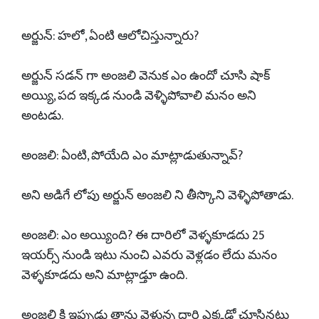
అర్జున్: హలో, ఏంటి ఆలోచిస్తున్నారు?
అర్జున్ సడన్ గా అంజలి వెనుక ఎం ఉందో చూసి షాక్
అయ్యి, పద ఇక్కడ నుండి వెళ్ళిపోవాలి మనం అని
అంటడు.
అంజలి: ఏంటి, పోయేది ఎం మాట్లాడుతున్నావ్?
అని అడిగే లోపు అర్జున్ అంజలి ని తీస్కొని వెళ్ళిపోతాడు.
అంజలి: ఎం అయ్యింది? ఈ దారిలో వెళ్ళకూడదు 25
ఇయర్స్ నుండి ఇటు నుంచి ఎవరు వెళ్లడం లేదు మనం
వెళ్ళకూడదు అని మాట్లాడ్తూ ఉంది.
అంజలి కి ఇప్పుడు తాను వెళ్తున్న దారి ఎక్కడో చూసినట్టు