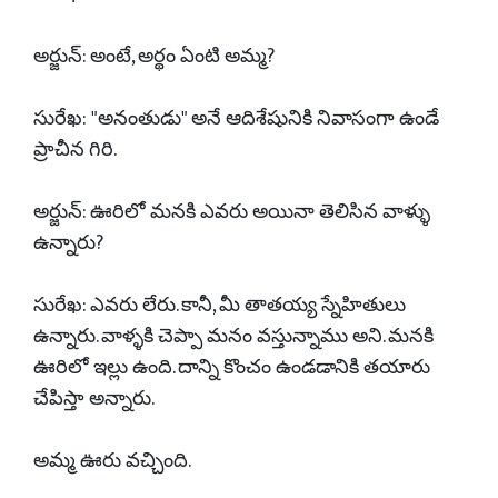
అర్జున్: అంటే, అర్థం ఏంటి అమ్మ?
సురేఖ: "అనంతుడు" అనే ఆదిశేషునికి నివాసంగా ఉండే
ప్రాచీన గిరి.
అర్జున్: ఊరిలో మనకి ఎవరు అయినా తెలిసిన వాళ్ళు
ఉన్నారు?
సురేఖ: ఎవరు లేరు. కానీ, మీ తాతయ్య స్నేహితులు
ఉన్నారు. వాళ్ళకి చెప్పా మనం వస్తున్నాము అని. మనకి
ఊరిలో ఇల్లు ఉంది. దాన్ని కొంచం ఉండడానికి తయారు
చేపిస్తా అన్నారు.
అమ్మ ఊరు వచ్చింది.