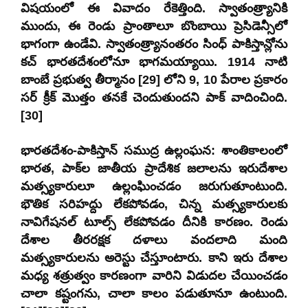
విషయంలో ఈ వివాదం రేకెత్తింది. స్వాతంత్ర్యానికి
ముందు, ఈ రెండు ప్రాంతాలూ బొంబాయి ప్రెసిడెన్సీలో
భాగంగా ఉండేవి. స్వాతంత్ర్యానంతరం సింధ్ పాకిస్తాన్లోను
కచ్ భారతదేశంలోనూ భాగమయ్యాయి. 1914 నాటి
బాంబే ప్రభుత్వ తీర్మానం [29] లోని 9, 10 పేరాల ప్రకారం
సర్ క్రీక్ మొత్తం తనకే చెందుతుందని పాక్ వాదించింది.
[30]
భారతదేశం-పాకిస్తాన్ సముద్ర ఉల్లంఘన: శాంతికాలంలో
భారత, పాక్‌ల జాతీయ ప్రాదేశిక జలాలను ఇరుదేశాల
మత్స్యకారులూ ఉల్లంఘించడం జరుగుతూంటుంది.
భౌతిక సరిహద్దు లేకపోవడం, చిన్న మత్స్యకారులకు
నావిగేషనల్ టూల్స్ లేకపోవడం దీనికి కారణం. రెండు
దేశాల తీరరక్షక దళాలు వందలాది మంది
మత్స్యకారులను అరెస్టు చేస్తూంటారు. కాని ఇరు దేశాల
మధ్య శత్రుత్వం కారణంగా వారిని విడుదల చేయించడం
చాలా కష్టంగను, చాలా కాలం పడుతూనూ ఉంటుంది.