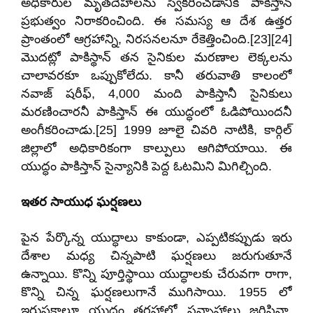
అధికారుల మృతదేహాలను స్వీకరించడానికి పాకిస్తాన్
ప్రభుత్వం నిరాకరించింది. ఈ సమస్య ఆ దేశ ఉత్తర
ప్రాంతంలో ఆగ్రహాన్ని, నిరసనలనూ రేకెత్తించింది.[23][24]
మొదట్లో పాకిస్థాన్ తన సైనికుల మరణాల లెక్కలను
చాలావరకూ ఒప్పుకోలేదు. కానీ తరువాతి కాలంలో
నవాజ్ షరీఫ్, 4,000 మంది పాకిస్తానీ సైనికులు
మరణించారనీ పాకిస్తాన్ ఈ యుద్ధంలో ఓడిపోయిందనీ
అంగీకరించాడు.[25] 1999 జూలై చివరి నాటికి, కార్గిల్
జిల్లాలో అధికారికంగా కాల్పులు ఆగిపోయాయి. ఈ
యుద్ధం పాకిస్తాన్ సైన్యానికి పెద్ద ఓటమిని మిగిల్చింది.
ఇతర సాయుధ ఘర్షణలు
పైన పేర్కొన్న యుద్ధాలు కాకుండా, ఎప్పటికప్పుడు ఇరు
దేశాల మధ్య చిన్నపాటి ఘర్షణలు జరుగుతూనే
ఉన్నాయి. కొన్ని పూర్తిస్థాయి యుద్ధాలకు చేరువగా రాగా,
కొన్ని చిన్న ఘర్షణలుగానే ముగిసాయి. 1955 లో
ఇరుపక్షాలూ యుద్ధం తరహాలో సన్నాహాలు జరిపినా,