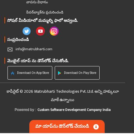
వాపసు విధానం
పేపర్‌బ్యాక్‌ను ప్రచురించండి
సోషల్ మీడియాలో మమ్మల్ని ఫాలో అవ్వండి.
సంప్రదించండి
info@matrubharti.com
మొబైల్ యాప్ ను డౌన్‌లోడ్ చేసుకోండి.
Download On App Store
Download On Play Store
కాపీరైట్ © 2026 Matrubharti Technologies Pvt. Ltd. అన్ని హక్కులూ
మాకే ఉన్నాయి
Custom Software Development Company India
Powered by :
మా యాప్‌ను డౌన్‌లోడ్ చేయండి