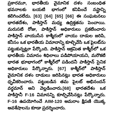
ప్రకారమూ, భారతీయ వైమానిక దళం సంబంధిత
భవనాలకు బయటి భాగంలో కనిపించే నష్టాన్ని
కలిగించలేదు. [63] [64] [65] [66] ఈ సంఘటనలు
భారతదేశం, పాకిస్తాన్ మధ్య ఉద్రిక్తతను పెంచాయి.
మరుసటి రోజు, పాకిస్తాన్ అధికారులు ప్రకటించారు
పాకిస్తాన్ వాయుసేన కాశ్మీరులో వాయు దాడుల జరిపి,
కనీసం ఒక భారతీయ విమానాన్ని కూల్చివేసి ఒక పైలట్‌ను
పట్టుకున్నట్లూ పేర్కొంది. పాకిస్తాన్ ఆక్రమిత కాశ్మీర్‌లో ఒక
భారతీయ విమానం శిధిలాలు పడిపోయాయని, మరొకటి
భారత భూభాగంలో కాశ్మీర్‌లో పడిందనీ పాకిస్తాన్ సైనిక
అధికారులు పేర్కొన్నారు. [67] కాశ్మీర్‌లో పాకిస్తాన్
వైమానిక దళం దాడులు జరిపినట్లు భారత అధికారులు
ధృవీకరించారు. పట్టుబడిన తమ పైలట్ అభినందన్
వర్ధమాన్ అని వెల్లడించారు.[68] భారతదేశం ఒక
పాకిస్తానీ F-16 విమానన్ని కూల్చివేసినట్లు పేర్కొన్నారు.
F-16 ఉపయోగించే AIM-120 అమరాం క్షిపణి యొక్క
అవశేషాలను కూడా ప్రదర్శించారు.