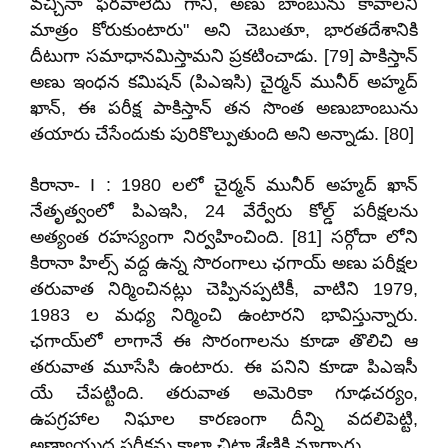
వచ్చినా ఫరవాలేదు గానీ, అణు బాంబును కావాలని
మాత్రం కోరుకుంటారు" అని చెబుతూ, భారతదేశానికి
దీటుగా సమాధానమిస్తామని ప్రకటించాడు. [79] పాకిస్తాన్
అణు ఇంధన కమిషన్ (పిఎఇసి) చైర్మన్ మునీర్ అహ్మద్
ఖాన్, ఈ పరీక్ష పాకిస్తాన్ తన సొంత అణుబాంబును
తయారు చేసేందుకు పురికొల్పుతుంది అని అన్నాడు. [80]
కిరానా- I : 1980 లలో చైర్మన్ మునీర్ అహ్మద్ ఖాన్
నేతృత్వంలో పిఎఇసి, 24 వేర్వేరు కోల్డ్ పరీక్షలను
అత్యంత రహస్యంగా నిర్వహించింది. [81] సర్గోదా లోని
కిరానా హిల్స్ వద్ద ఉన్న సొరంగాలు ఛగాయ్ అణు పరీక్షల
తరువాత నిర్మించినట్లు చెప్పినప్పటికీ, వాటిని 1979,
1983 ల మధ్య నిర్మించి ఉంటారని భావిస్తున్నారు.
ఛగాయ్‌లో లాగానే ఈ సొరంగాలను కూడా తొలిచి ఆ
తరువాత మూసేసి ఉంటారు. ఈ పనిని కూడా పిఎఇసీ
యే చేపట్టింది. తరువాత అమెరికా గూఢచర్యం,
ఉపగ్రహాల నిఘాల కారణంగా దీన్ని వదలిపెట్టి,
అణ్వాయుధ పరీక్షను కాలా చిట్టా శ్రేణికి మార్చారు.