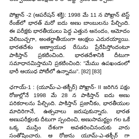
పోఖ్రాన్ -2 (ఆపరేషన్ శక్తి): 1998 మే 11 న పోఖ్రాన్ టెస్ట్
రేంజ్‌లో భారత్ మరో ఐదు అణు బాంబులను పేల్చింది.
ఈ పరీక్షకు భారతీయులు పెద్ద ఎత్తున ఆనందం, ఆమోదం
వెలిబుచ్చగా, అంతర్జాతీయంగా ఆంక్షలు ఎదురయ్యాయి.
భారతదేశం అణ్వాయుధ రేసును ప్రేరేపిస్తోందంటూ
పాకిస్తాన్ ప్రకటించింది. భారతదేశానికి దీటుగా
సమాధానమిస్తామని ప్రకటించింది: "మేము ఉపఖండంలో
భారీ ఆయుధ పోటీలో ఉన్నాము". [82] [83]
ఛగాయ్-1 : (యూమ్-ఎ-తక్బీర్) పోఖ్రాన్- II జరిగిన పక్షం
రోజుల్లోనే 1998 మే 28 న పాకిస్తాన్ ఐదు అణు
పరికరాలను పేల్చింది. పాకిస్తాన్ ప్రజానీకం, భారతీయుల
మాదిరిగానే, ఉత్సవాలు జరుపుకున్నారు. భారత
అణుపరీక్షలకు దీటుగా స్పందించి, అణుసామర్థ్యం గల ఒకే
ఒక్క ముస్లిం దేశంగా అవతరించినందుకు వారు
సంతోషించారు. ఆ రోజును యూమ్-ఎ-తక్బీర్ గా