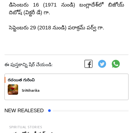
డిసెంబరు 16 (1971 నుండి) బంగ్లాదేశ్‌లో బిజోయ్
దిబోష్ (విక్టరీ డే) గా.
సెప్టెంబరు 29 (2018 నుండి) పరాక్రమ్ పర్వ్ గా.
ఈ పుస్తకాన్ని షేర్ చేయండి:
రచయిత గురించి
ఫాలో అవండి
SriNiharika
NEW REALESED
SPIRITUAL STORIES