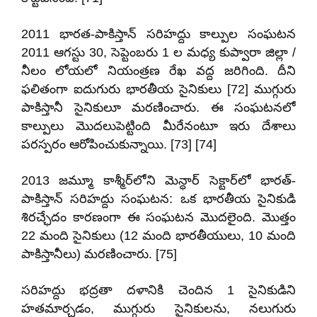
2011 భారత-పాకిస్తాన్ సరిహద్దు కాల్పుల సంఘటన
2011 ఆగస్టు 30, సెప్టెంబరు 1 ల మధ్య కుప్వారా జిల్లా /
నీలం లోయలో నియంత్రణ రేఖ వద్ద జరిగింది. దీని
ఫలితంగా ఐదుగురు భారతీయ సైనికులు [72] ముగ్గురు
పాకిస్తానీ సైనికులూ మరణించారు. ఈ సంఘటనలో
కాల్పులు మొదలుపెట్టింది మీరేనంటూ ఇరు దేశాలు
పరస్పరం ఆరోపించుకున్నాయి. [73] [74]
2013 జమ్మూ కాశ్మీర్‌లోని మెన్ధార్ సెక్టార్‌లో భారత్-
పాకిస్తాన్ సరిహద్దు సంఘటన: ఒక భారతీయ సైనికుడి
శిరచ్ఛేదం కారణంగా ఈ సంఘటన మొదలైంది. మొత్తం
22 మంది సైనికులు (12 మంది భారతీయులు, 10 మంది
పాకిస్తానీలు) మరణించారు. [75]
సరిహద్దు భద్రతా దళానికి చెందిన 1 సైనికుడిని
హతమార్చడం, ముగ్గురు సైనికులను, నలుగురు