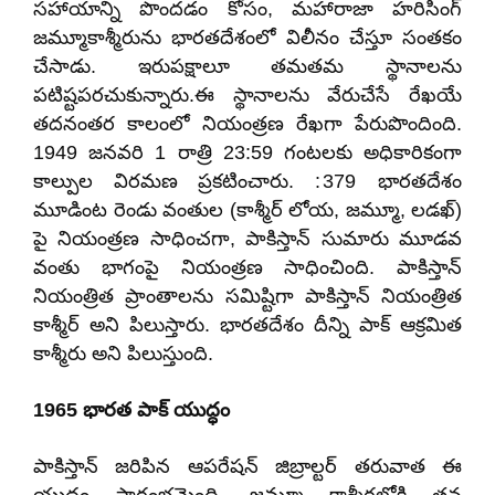
సహాయాన్ని పొందడం కోసం, మహారాజా హరిసింగ్
జమ్మూకాశ్మీరును భారతదేశంలో విలీనం చేస్తూ సంతకం
చేసాడు. ఇరుపక్షాలూ తమతమ స్థానాలను
పటిష్టపరచుకున్నారు.ఈ స్థానాలను వేరుచేసే రేఖయే
తదనంతర కాలంలో నియంత్రణ రేఖగా పేరుపొందింది.
1949 జనవరి 1 రాత్రి 23:59 గంటలకు అధికారికంగా
కాల్పుల విరమణ ప్రకటించారు. : 379 భారతదేశం
మూడింట రెండు వంతుల (కాశ్మీర్ లోయ, జమ్మూ, లడఖ్)
పై నియంత్రణ సాధించగా, పాకిస్తాన్ సుమారు మూడవ
వంతు భాగంపై నియంత్రణ సాధించింది. పాకిస్తాన్
నియంత్రిత ప్రాంతాలను సమిష్టిగా పాకిస్తాన్ నియంత్రిత
కాశ్మీర్ అని పిలుస్తారు. భారతదేశం దీన్ని పాక్ ఆక్రమిత
కాశ్మీరు అని పిలుస్తుంది.
1965 భారత పాక్ యుద్ధం
పాకిస్తాన్ జరిపిన ఆపరేషన్ జిబ్రాల్టర్ తరువాత ఈ