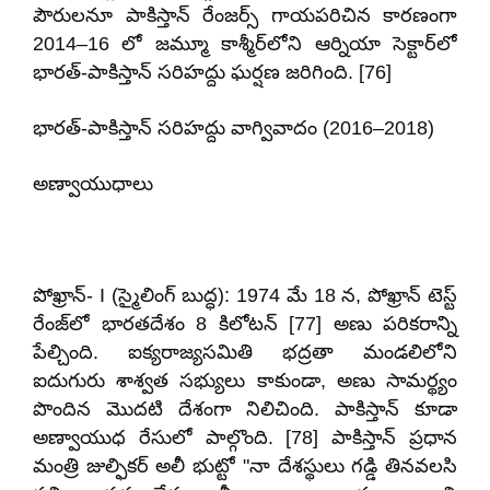
పౌరులనూ పాకిస్తాన్ రేంజర్స్ గాయపరిచిన కారణంగా
2014–16 లో జమ్మూ కాశ్మీర్‌లోని ఆర్నియా సెక్టార్‌లో
భారత్-పాకిస్తాన్ సరిహద్దు ఘర్షణ జరిగింది. [76]
భారత్-పాకిస్తాన్ సరిహద్దు వాగ్వివాదం (2016–2018)
అణ్వాయుధాలు
పోఖ్రాన్- I (స్మైలింగ్ బుద్ధ): 1974 మే 18 న, పోఖ్రాన్ టెస్ట్
రేంజ్‌లో భారతదేశం 8 కిలోటన్ [77] అణు పరికరాన్ని
పేల్చింది. ఐక్యరాజ్యసమితి భద్రతా మండలిలోని
ఐదుగురు శాశ్వత సభ్యులు కాకుండా, అణు సామర్థ్యం
పొందిన మొదటి దేశంగా నిలిచింది. పాకిస్తాన్ కూడా
అణ్వాయుధ రేసులో పాల్గొంది. [78] పాకిస్తాన్ ప్రధాన
మంత్రి జుల్ఫికర్ అలీ భుట్టో "నా దేశస్థులు గడ్డి తినవలసి