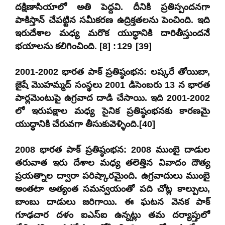
దక్షిణాసియాలో అతి పెద్దవి. దీనికి ప్రతిస్పందనగా
పాకిస్తాన్ చేపట్టిన సమీకరణ ఉద్రిక్తతలను పెంచింది. ఇది
ఇరుదేశాల మధ్య మరొక యుద్ధానికి దారితీస్తుందనే
భయాలను కలిగించింది. [8] : 129 [39]
2001-2002 భారత పాక్ ప్రతిష్ఠంభన: లష్కరే తోయిబా,
జైషే మొహమ్మద్ సంస్థలు 2001 డిసెంబరు 13 న భారత
పార్లమెంటుపై ఉగ్రవాద దాడి చేసాయి. ఇది 2001-2002
లో ఇరుపక్షాల మధ్య సైనిక ప్రతిష్ఠంభనకు కారణమై
యుద్ధానికి చేరువగా తీసుకువెళ్ళింది.[40]
2008 భారత పాక్ ప్రతిష్ఠంభన: 2008 ముంబై దాడుల
తరువాత ఇరు దేశాల మధ్య తలెత్తిన వివాదం దౌత్య
ప్రయత్నాల ద్వారా పరిష్కారమైంది. ఉగ్రవాదులు ముంబై
అంతటా అత్యంత సమన్వయంతో పది చోట్ల కాల్పులు,
బాంబు దాడులు జరిగాయి. ఈ ఘటన వెనక పాక్
గూఢచార దళం ఐఎస్‌ఐ ఉన్నట్లు తమ దర్యాప్తులో