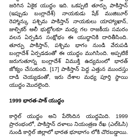
జరిగిన ఏకైక యుద్ధం ఇది. ఒకప్పటి తూర్పు పాకిస్తాన్
(ఇప్పుడు బంగ్లాదేశ్) నాయకుడు షేక్ ముజిబూర్
రెహ్మాన్కు పశ్చిమ పాకిస్తాన్ నాయకులు యాహ్యాఖాన్,
జుల్ఫికర్ ఆలీ భుట్టోలకూ మధ్య గల రాజకీయ సమరం
వలన ఏర్పడిన సంక్షోభం ఈ యుద్ధానికి దారితీసింది.
తూర్పు పాకిస్తాన్, పశ్చిమ భాగం నుండి వేరుపడి
బంగ్లాదేశ్ ఏర్పడడంతో ఈ యుద్ధం ముగిసింది. అప్పటికే
జరుగుతూన్న బంగ్లాదేశ్ విముక్తి ఉద్యమంలో భారత్
జోక్యం చేసుకుంది. [17] పాకిస్తాన్ పెద్ద ఎత్తున ముందస్తు
దాడి చెయ్యడంతో, ఇరు దేశాల మధ్య పూర్తి స్థాయి
యుద్ధం మొదలైంది.
1999 భారత-పాక్ యుద్ధం
కార్గిల్ యుద్ధం అని పేరొందిన యుద్దమిది. 1999
ప్రారంభంలో, పాకిస్తాన్ దళాలు నియంత్రణ రేఖ (ఎల్ఓసి)
నుండి కార్గిల్ జిల్లాలో భారత భూభాగం లోకి చొరబడ్డాయి.