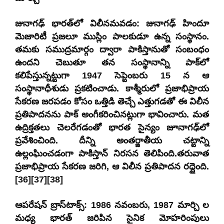
జునాగఢ్ భారత్‌లో విలీనమవడం: జునాగఢ్ హిందూ
మెజారిటీ ప్రజలూ ముస్లిం పాలకుడూ ఉన్న సంస్థానం.
తమకు సముద్రమార్గం ద్వారా పాకిస్తానుతో సంబంధం
ఉందని చెబుతూ తన సంస్థానాన్ని పాక్‌లో
కలిపేస్తున్నట్టుగా 1947 సెప్టెంబరు 15 న ఆ
సంస్థానాధీశుడు ప్రకటించాడు. కాశ్మీరులో ప్రజాభిప్రాయ
సేకరణ జరపడం కోసం ఒత్తిడి తెచ్చే ఎత్తుగడతో ఈ విలీన
ప్రతిపాదనను పాక్ అంగీకరించినట్లుగా భావించారు. మత
ఉద్రిక్తతలు చెలరేగడంతో భారత సైన్యం జూనాగఢ్‌లో
ప్రవేశించింది. దీన్ని అంతర్జాతీయ చట్టాన్ని
ఉల్లంఘించడంగా పాకిస్తాన్ నిరసన తెలిపింది.తరువాత
ప్రజాభిప్రాయ సేకరణ జరిగి, ఆ విలీన ప్రతిపాదన రద్దైంది.
[36][37][38]
ఆపరేషన్ బ్రాస్‌టాక్స్: 1986 నవంబరు, 1987 మార్చి ల
మధ్య భారత్ జరిపిన సైనిక మోహరింపులు