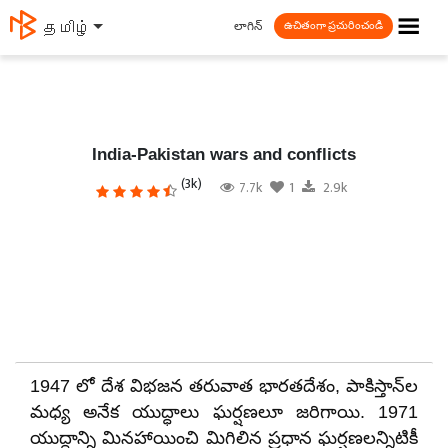
☰
లాగిన్
தமிழ்
ఉచితంగా ప్రచురించండి
India-Pakistan wars and conflicts
(3k)
7.7k
1
2.9k
1947 లో దేశ విభజన తరువాత భారతదేశం, పాకిస్తాన్‌ల
మధ్య అనేక యుద్ధాలు ఘర్షణలూ జరిగాయి. 1971
యుద్ధాన్ని మినహాయించి మిగిలిన ప్రధాన ఘర్షణలన్నిటికీ