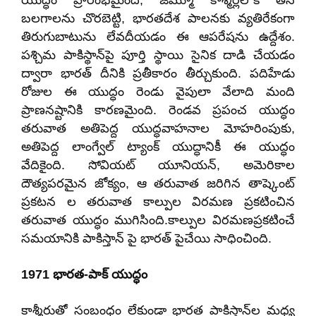
యుద్ధం ప్రారంభమైంది, జమ్మూ కాశ్మీర్లలోకి తన
బలగాలను చొరబెట్టి, భారతదేశ పాలనకు వ్యతిరేకంగా
తిరుగుబాటును లేవదీయడం ఈ ఆపరేషను ఉద్దేశం.
పశ్చిమ పాకిస్థాన్‌పై పూర్తి స్థాయి సైనిక దాడి చేయడం
ద్వారా భారత్ దీనికి ప్రతీకారం తీర్చుకుంది. పదిహేడు
రోజుల ఈ యుద్ధం రెండు వైపులా వేలాది మంది
ప్రాణనష్టానికి కారణమైంది. రెండవ ప్రపంచ యుద్ధం
తరువాత అతిపెద్ద యుద్ధవాహనాల మోహరింపుకు,
అతిపెద్ద లాంగ్వేల్ ట్యాంక్ యుద్ధానికీ ఈ యుద్ధం
వేదికైంది. సోవియట్ యూనియన్, అమెరికాల
దౌత్యపరమైన జోక్యం, ఆ తరువాత జరిగిన తాష్కెంట్
ప్రకటన ల తరువాత కాల్పుల విరమణ ప్రకటించిన
తరువాత యుద్ధం ముగిసింది.కాల్పుల విరమణప్రకటించే
సమయానికి పాకిస్తాన్ పై భారత్ పైచేయి సాధించింది.
1971 భారత-పాక్ యుద్ధం
కాశ్మీరుతో సంబంధం లేకుండా భారత పాకిస్తాన్‌ల మధ్య