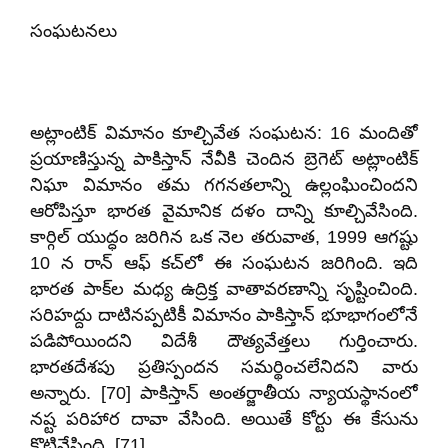
సంఘటనలు
అట్లాంటిక్ విమానం కూల్చివేత సంఘటన: 16 మందితో
ప్రయాణిస్తున్న పాకిస్తాన్ నేవీకి చెందిన బ్రెగెట్ అట్లాంటిక్
నిఘా విమానం తమ గగనతలాన్ని ఉల్లంఘించిందని
ఆరోపిస్తూ భారత వైమానిక దళం దాన్ని కూల్చివేసింది.
కార్గిల్ యుద్ధం జరిగిన ఒక నెల తరువాత, 1999 ఆగష్టు
10 న రాన్ ఆఫ్ కచ్‌లో ఈ సంఘటన జరిగింది. ఇది
భారత పాక్‌ల మధ్య ఉద్రిక్త వాతావరణాన్ని సృష్టించింది.
సరిహద్దు దాటినప్పటికీ విమానం పాకిస్తాన్ భూభాగంలోనే
పడిపోయిందని విదేశీ దౌత్యవేత్తలు గుర్తించారు.
భారతదేశపు ప్రతిస్పందన సమర్థించలేనిదని వారు
అన్నారు. [70] పాకిస్తాన్ అంతర్జాతీయ న్యాయస్థానంలో
నష్ట పరిహార దావా వేసింది. అయితే కోర్టు ఈ కేసును
కొట్టివేసింది. [71]