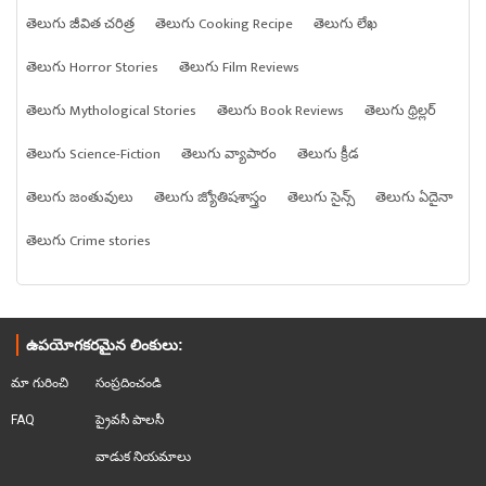
తెలుగు జీవిత చరిత్ర
తెలుగు Cooking Recipe
తెలుగు లేఖ
తెలుగు Horror Stories
తెలుగు Film Reviews
తెలుగు Mythological Stories
తెలుగు Book Reviews
తెలుగు థ్రిల్లర్
తెలుగు Science-Fiction
తెలుగు వ్యాపారం
తెలుగు క్రీడ
తెలుగు జంతువులు
తెలుగు జ్యోతిషశాస్త్రం
తెలుగు సైన్స్
తెలుగు ఏదైనా
తెలుగు Crime stories
ఉపయోగకరమైన లింకులు:
మా గురించి
సంప్రదించండి
FAQ
ప్రైవసీ పాలసీ
వాడుక నియమాలు