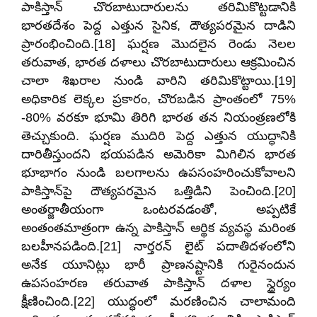
పాకిస్తాన్ చొరబాటుదారులను తరిమికొట్టడానికి
భారతదేశం పెద్ద ఎత్తున సైనిక, దౌత్యపరమైన దాడిని
ప్రారంభించింది.[18] ఘర్షణ మొదలైన రెండు నెలల
తరువాత, భారత దళాలు చొరబాటుదారులు ఆక్రమించిన
చాలా శిఖరాల నుండి వారిని తరిమికొట్టాయి.[19]
అధికారిక లెక్కల ప్రకారం, చొరబడిన ప్రాంతంలో 75%
-80% వరకూ భూమి తిరిగి భారత తన నియంత్రణలోకి
తెచ్చుకుంది. ఘర్షణ ముదిరి పెద్ద ఎత్తున యుద్ధానికి
దారితీస్తుందని భయపడిన అమెరికా మిగిలిన భారత
భూభాగం నుండి బలగాలను ఉపసంహరించుకోవాలని
పాకిస్తాన్‌పై దౌత్యపరమైన ఒత్తిడిని పెంచింది.[20]
అంతర్జాతీయంగా ఒంటరవడంతో, అప్పటికే
అంతంతమాత్రంగా ఉన్న పాకిస్తాన్ ఆర్థిక వ్యవస్థ మరింత
బలహీనపడింది.[21] నార్తరన్ లైట్ పదాతిదళంలోని
అనేక యూనిట్లు భారీ ప్రాణనష్టానికి గురైనందున
ఉపసంహరణ తరువాత పాకిస్తాన్ దళాల స్థైర్యం
క్షీణించింది.[22] యుద్ధంలో మరణించిన చాలామంది