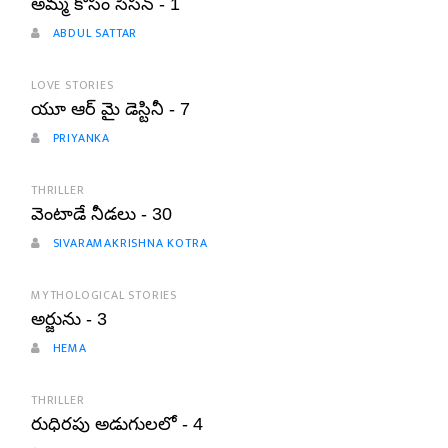
అమ్మ కోసం సీసన్ - 1
ABDUL SATTAR
LOVE STORIES
యూ ఆర్ మై డెస్టినీ - 7
PRIYANKA
THRILLER
వెంటాడే నీడలు - 30
SIVARAMAKRISHNA KOTRA
MYTHOLOGICAL STORIES
అర్జును - 3
HEMA
THRILLER
రుధిరపు అడుగులలో - 4