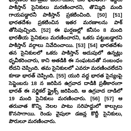
పాకిస్తాన్ సైనికులు మరణించారని, తొమ్మిది మంది
గాయపడ్డారనీ పాకిస్తాన్ ప్రకటించింది. [50] [51]
భారతదేశం ప్రకటించిన ఇతర మరణాలను పాక్
తోసిపుచ్చింది. [52] ఈ ఘర్షణల్లో కనీసం 8 మంది
భారతీయ సైనికులు మరణించారని, ఒకరు పట్టుబడ్డారని
పాకిస్తాన్ వర్గాలు నివేదించాయి. [53] [54] భారతదేశం
తన సైనికులలో ఒకరు పాకిస్తాన్ అదుపులో ఉన్నట్లు
ధృవీకరించారు, కాని అతడికి ఈ సంఘటనతో సంబంధం
లేదని చెప్పింది. తమ సైనికులలో ఎవరూ మరణించలేదని
కూడా భారత్ చెప్పింది. [55] యురి వద్ద భారత సైన్యంపై
సెప్టెంబరు 18 న జరిపిన ఉగ్రవాద దాడికి ప్రతీకారంగా
భారత్ ఈ సర్జికల్ స్ట్రైక్స్ జరిపింది. ఆ ఉగ్రవాద దాడిలో
19 మంది సైనికులు మరణించారు. [56] [57] ఆ
తరువాత కొన్ని నెలల పాటు సరిహద్దులో కాల్పులు
కొనసాగాయి. రెండు వైపులా డజన్ల కొద్దీ సైనికులు,
పౌరులూ మరణించారు.