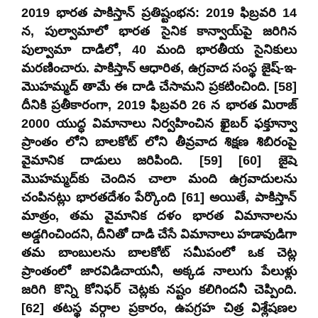
2019 భారత పాకిస్తాన్ ప్రతిష్టంభన: 2019 ఫిబ్రవరి 14
న, పుల్వామాలో భారత సైనిక కాన్వాయ్‌పై జరిగిన
పుల్వామా దాడిలో, 40 మంది భారతీయ సైనికులు
మరణించారు. పాకిస్తాన్ ఆధారిత, ఉగ్రవాద సంస్థ జైష్-ఇ-
మొహమ్మద్ తామే ఈ దాడి చేసామని ప్రకటించింది. [58]
దీనికి ప్రతీకారంగా, 2019 ఫిబ్రవరి 26 న భారత మిరాజ్
2000 యుద్ధ విమానాలు నిర్వహించిన ఖైబర్ ఫక్తూన్వా
ప్రాంతం లోని బాలకోట్‌ లోని తీవ్రవాద శిక్షణ శిబిరంపై
వైమానిక దాడులు జరిపింది. [59] [60] జైషె
మొహమ్మద్‌కు చెందిన చాలా మంది ఉగ్రవాదులను
చంపినట్లు భారతదేశం పేర్కొంది [61] అయితే, పాకిస్తాన్
మాత్రం, తమ వైమానిక దళం భారత విమానాలను
అడ్డగించిందని, దీనితో దాడి చేసే విమానాలు హడావుడిగా
తమ బాంబులను బాలకోట్ సమీపంలో ఒక చెట్ల
ప్రాంతంలో జారవిడిచాయనీ, అక్కడ నాలుగు పేలుళ్లు
జరిగి కొన్ని కోనిఫర్‌ చెట్లకు నష్టం కలిగిందనీ చెప్పింది.
[62] తటస్థ వర్గాల ప్రకారం, ఉపగ్రహ చిత్ర విశ్లేషణల