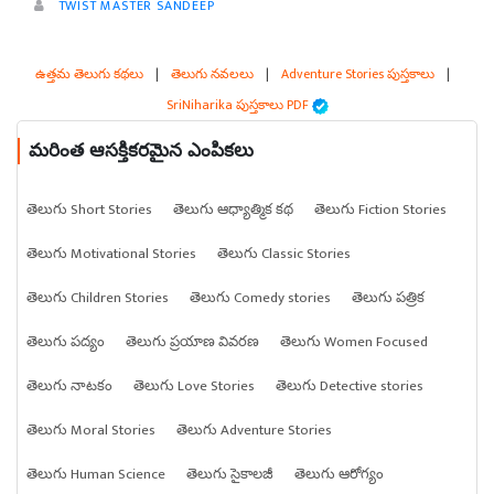
TWIST MASTER SANDEEP
ఉత్తమ తెలుగు కథలు
|
తెలుగు నవలలు
|
Adventure Stories పుస్తకాలు
|
SriNiharika పుస్తకాలు PDF
మరింత ఆసక్తికరమైన ఎంపికలు
తెలుగు Short Stories
తెలుగు ఆధ్యాత్మిక కథ
తెలుగు Fiction Stories
తెలుగు Motivational Stories
తెలుగు Classic Stories
తెలుగు Children Stories
తెలుగు Comedy stories
తెలుగు పత్రిక
తెలుగు పద్యం
తెలుగు ప్రయాణ వివరణ
తెలుగు Women Focused
తెలుగు నాటకం
తెలుగు Love Stories
తెలుగు Detective stories
తెలుగు Moral Stories
తెలుగు Adventure Stories
తెలుగు Human Science
తెలుగు సైకాలజీ
తెలుగు ఆరోగ్యం