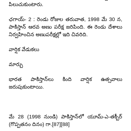
పిలుచుకుంటారు.
ఛగాయ్- 2 : రెండు రోజుల తరువాత, 1998 మే 30 న,
పాకిస్తాన్ ఆరవ అణు పరీక్ష జరిపింది. ఈ రెండు దేశాలు
నిర్వహించిన అణుపరీక్షల్లో ఇది చివరిది.
వార్షిక వేడుకలు
మార్చు
భారత పాకిస్తాన్‌లు కింది వార్షిక ఉత్సవాలు
జరుపుకుంటాయి.
మే 28 (1998 నుండి) పాకిస్తాన్‌లో యూమ్-ఎ-తక్బీర్
(గొప్పతనం దినం) గా.[87][88]