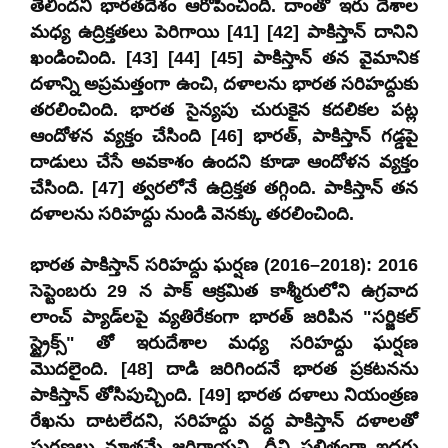
తేలిందని భారతదేశం ఆరోపించింది. దాంతో ఇరు దేశాల
మధ్య ఉద్రిక్తతలు పెరిగాయి [41] [42] పాకిస్తాన్ దానిని
ఖండించింది. [43] [44] [45] పాకిస్తాన్ తన వైమానిక
దళాన్ని అప్రమత్తంగా ఉంచి, దళాలను భారత సరిహద్దుకు
తరలించింది. భారత సైన్యపు చురుకైన కదలికల పట్ల
ఆందోళన వ్యక్తం చేసింది [46] భారత్, పాకిస్తాన్ గడ్డపై
దాడులు చేసే అవకాశం ఉందని కూడా ఆందోళన వ్యక్తం
చేసింది. [47] త్వరలోనే ఉద్రిక్తత తగ్గింది. పాకిస్తాన్ తన
దళాలను సరిహద్దు నుండి వెనక్కు తరలించింది.
భారత పాకిస్తాన్ సరిహద్దు ఘర్షణ (2016–2018): 2016
సెప్టెంబరు 29 న పాక్ ఆక్రమిత కాశ్మీరులోని ఉగ్రవాద
లాంచ్ ప్యాడ్‌లపై వ్యతిరేకంగా భారత్ జరిపిన "సర్జికల్
స్ట్రైక్స్" తో ఇరుదేశాల మధ్య సరిహద్దు ఘర్షణ
మొదలైంది. [48] దాడి జరిగిందనే భారత ప్రకటనను
పాకిస్తాన్ తోసిపుచ్చింది. [49] భారత దళాలు నియంత్రణ
రేఖను దాటలేదని, సరిహద్దు వద్ద పాకిస్తాన్ దళాలతో
ఘర్షణలు మాత్రమే జరిగాయని, దీని ఫలితంగా ఇద్దరు