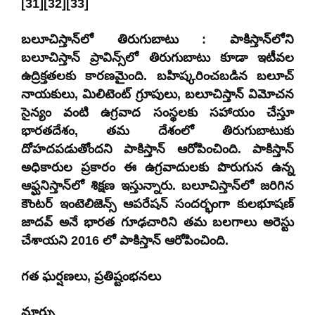
[31][32][33]
బలూచిస్తాన్‌లో తిరుగుబాటు : పాకిస్తాన్‌లోని
బలూచిస్తాన్ ప్రావిన్స్‌లో తిరుగుబాటు కూడా ఇటీవల
ఉద్రిక్తతలకు కారణమైంది. బహిష్కరించబడిన బలూచ్
నాయకులు, మిలిటెంట్ గ్రూపులు, బలూచిస్తాన్ విమోచన
సైన్యం వంటి ఉగ్రవాద సంస్థలకు సహాయం చేస్తూ
భారతదేశం, తమ దేశంలో తిరుగుబాటుకు
దోహదపడుతోందని పాకిస్తాన్ ఆరోపించింది. పాకిస్తాన్
అధికారుల ప్రకారం ఈ ఉగ్రవాదులకు పొరుగున ఉన్న
ఆఫ్ఘనిస్తాన్‌లో శిక్షణ ఇస్తున్నారు. బలూచిస్తాన్‌లో జరిగిన
కౌంటర్ ఇంటెలిజెన్స్ ఆపరేషన్ సందర్భంగా కులభూషణ్
జాదవ్‌ అనే భారత గూఢచారిని తమ బలగాలు అరెస్టు
చేశాయని 2016 లో పాకిస్తాన్ ఆరోపించింది.
గత ఘర్షణలు, ప్రతిష్టంభనలు
మార్చు