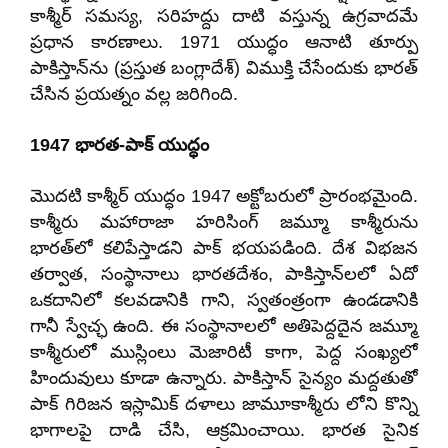
కాశ్మీర్ సమస్య, సరిహద్దు దాటి వస్తున్న ఉగ్రవాదమే
ప్రధాన కారణాలు. 1971 యుద్ధం ఆనాటి తూర్పు
పాకిస్తాన్‌ను (ప్రస్తుత బంగ్లాదేశ్) విముక్తి చేసేందుకు భారత్
చేసిన ప్రయత్నం వల్ల జరిగింది.
1947 భారత-పాక్ యుద్ధం
మొదటి కాశ్మీర్ యుద్ధం 1947 అక్టోబరులో ప్రారంభమైంది.
కాశ్మీరు మహారాజా హరిసింగ్ జమ్మూ కాశ్మీరును
భారత్‌లో కలిపేస్తాడని పాక్ భయపడింది. దేశ విభజన
తర్వాత, సంస్థానాలు భారతదేశం, పాకిస్తాన్‌లలో ఏదో
ఒకదానిలో కలవడానికి గాని, స్వతంత్రంగా ఉండడానికి
గానీ స్వేచ్ఛ ఉంది. ఈ సంస్థానాలలో అతిపెద్దదైన జమ్మూ
కాశ్మీరులో ముస్లింలు మెజారిటీ కాగా, పెద్ద సంఖ్యలో
హిందువులు కూడా ఉన్నారు. పాకిస్తాన్ సైన్యం మద్దతుతో
పాక్ గిరిజన ఇస్లామిక్ దళాలు జామూకాశ్మీరు లోని కొన్ని
భాగాలపై దాడి చేసి, ఆక్రమించాయి. భారత సైనిక