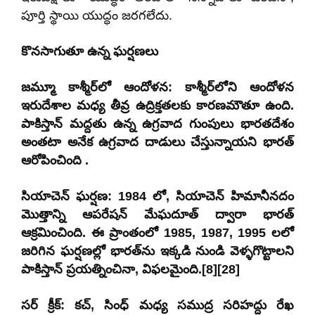
పూర్తి స్థాయి యుద్ధం జరగలేదు.
కొనసాగుతూ ఉన్న ఘర్షణలు
జమ్మూ కాశ్మీర్‌లో ఆందోళన: కాశ్మీర్‌లోని ఆందోళన
ఇరుదేశాల మధ్య తీవ్ర ఉద్రిక్తతలకు కారణమౌతూ ఉంది.
పాకిస్తాన్ మద్దతు ఉన్న ఉగ్రవాద గుంపులు భారతదేశం
అంతటా అనేక ఉగ్రవాద దాడులు చేస్తున్నాయని భారత్
ఆరోపించింది .
సియాచెన్ ఘర్షణ: 1984 లో, సియాచెన్ హిమానీనదం
మొత్తాన్ని ఆపరేషన్ మేఘదూత్‌ ద్వారా భారత్
ఆక్రమించింది. ఈ ప్రాంతంలో 1985, 1987, 1995 లలో
జరిగిన ఘర్షణల్లో భారత్‌ను ఇక్కడి నుండి వెళ్ళగొట్టాలని
పాకిస్తాన్ ప్రయత్నించినా, విఫలమైంది.[8][28]
సర్ క్రీక్: కచ్, సింధ్ మధ్య సముద్ర సరిహద్దు రేఖ