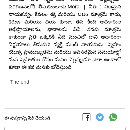
పరిగణనలోకి తీసుకుంటాడు.Moral | నీతి : నిజమైన
నాయకత్వం కేవలం శక్తి మరియు బలం మాత్రమే కాదు,
కరుణ మరియు దయ కూడా. తన కింది అధికారుల
అభిప్రాయాలను, భావాలను విని తనకు మాత్రమే
కాకుండా ప్రతి ఒక్కరికీ ఏది మంచిదో దాని ఆధారంగా
నిర్ణయాలు తీసుకునే వ్యక్తి మంచి నాయకుడు. స్నేహం
యొక్క ప్రాముఖ్యతను మరియు అవసరమైన సమయాల్లో
మన స్నేహితుల కోసం మనం ఎల్లప్పుడూ ఎలా ఉండాలో
కూడా ఈ కథ మనకు బోధిస్తుంది
The end
ఈ పుస్తకాన్ని షేర్ చేయండి: