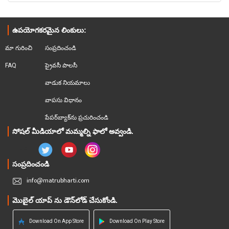
ఉపయోగకరమైన లింకులు:
మా గురించి
సంప్రదించండి
FAQ
ప్రైవసీ పాలసీ
వాడుక నియమాలు
వాపసు విధానం
పేపర్‌బ్యాక్‌ను ప్రచురించండి
సోషల్ మీడియాలో మమ్మల్ని ఫాలో అవ్వండి.
సంప్రదించండి
info@matrubharti.com
మొబైల్ యాప్ ను డౌన్‌లోడ్ చేసుకోండి.
Download On App Store
Download On Play Store