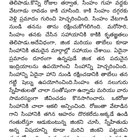
తెలిపాడు.కొన్ని రోజుల తర్వాత, సింహం గుహ వద్దకు
వేటగాడు రావడం కాకి చూసింది. కాకి సింహం దగ్గరకు
వెళ్లి ప్రమాదం గురించి హెచ్చరించింది. సింహం వేటగాడి
నుండి తనను తాను రక్షించుకోగలిగింది. మరోసారి,
సింహం తనకు చేసిన సహాయానికి కాకికి కృతజ్ఞతలు
తెలిపాడు.అదేవిధంగా, జింక మరియు తాబేలు కూడా
సింహానికి తమదైన మార్గాల్లో సహాయం చేశాయి. ఏదైనా
ప్రమాదం దూరంగా ఉన్నపుడే జింక తన పదునైన
ఇంద్రియాలను ఉపయోగించి సింహాన్ని హెచ్చరించింది.
సింహాన్ని ఏదైనా హాని నుండి రక్షించడానికి తాబేలు తన
గట్టి షెల్ను ఉపయోగించింది.సింహం తన నలుగురు
స్నేహితులతో చాలా సంతోషంగా ఉన్నాడు మరియు వారు
సామరస్యంగా జీవించడం కొనసాగించారు. ఒకరోజు
సింహానికి చాలా ఆకలి అన్పించింది. రోజంతా వేటాడిన
గాని సింహానికి తగిన ఆహరం దొరకలేదు.అక్కడే ఉండి
గంతులేస్తూ ఆడుకుంటున్న జింకని చూసి, స్నేహితుడు
అన్న విషయాన్ని కూడా మరిచి జింకని పట్టుకుని