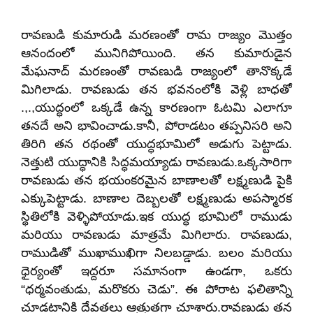
రావణుడి కుమారుడి మరణంతో రామ రాజ్యం మొత్తం
ఆనందంలో మునిగిపోయింది. తన కుమారుడైన
మేఘనాద్ మరణంతో రావణుడి రాజ్యంలో తానొక్కడే
మిగిలాడు. రావణుడు తన భవనంలోకి వెళ్లి బాధతో
.,.,యుద్ధంలో ఒక్కడే ఉన్న కారణంగా ఓటమి ఎలాగూ
తనదే అని భావించాడు.కానీ, పోరాడటం తప్పనిసరి అని
తిరిగి తన రథంతో యుద్ధభూమిలో అడుగు పెట్టాడు.
నెత్తుటి యుద్ధానికి సిద్ధమయ్యాడు రావణుడు.ఒక్కసారిగా
రావణుడు తన భయంకరమైన బాణాలతో లక్ష్మణుడి పైకి
ఎక్కుపెట్టాడు. బాణాల దెబ్బలతో లక్ష్మణుడు అపస్మారక
స్థితిలోకి వెళ్ళిపోయాడు.ఇక యుద్ధ భూమిలో రాముడు
మరియు రావణుడు మాత్రమే మిగిలారు. రావణుడు,
రాముడితో ముఖాముఖిగా నిలబడ్డాడు. బలం మరియు
ధైర్యంతో ఇద్దరూ సమానంగా ఉండగా, ఒకరు
“ధర్మవంతుడు, మరొకరు చెడు”. ఈ పోరాట ఫలితాన్ని
చూడటానికి దేవతలు ఆత్రుతగా చూశారు.రావణుడు తన