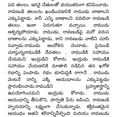
పది తలలు, ఇరవై చేతులతో భయంకరంగా కనిపించాడు.
రావణుడి తలలను ఖండించడానికి రాముడు బాణాలని
ఎక్కుపెట్టాడు. కానీ ఎన్ని బాణాలని వదిలినా రావణుడి
తలలు ఇంకా పెరుగుతూ వచ్చాయి. రాముడు
ఆశ్చర్యపోయాడు. రాముడు, రావణుడిపై మరో వరుస
బాణాలను ఎక్కుపెట్టాడు, కాని రావణుడు వాటిని చూసి
నవ్వాడు.రాముడు ఆందోళన చెందాడు. పైనుండి
చూస్తున్నరాముడికి దేవతలు , రాముడికి సహాయం
చేయమని ఇంద్రుడిని కోరారు. ఇంద్రుడు రాముడికి
సహాయం చేయడానికి మాతాలి నడిపిన తన ఖగోళ
రథాన్ని పంపాడు. రథం భూమిపైకి రాగానే , రాముడు
వెంటనే దాన్ని ఎక్కి ఆయుధాలను ఎక్కుపెట్టడం
ప్రారంభించాడు.రాముడిని బ్రహ్మశాస్త్రాన్ని
ఉపయోగించమని ఇంద్రుడు కోరాడు. రాముడు
ఆయుధాన్ని తీసుకొని, పార్వతి పేరు జపించి, రావణుడి
హృదయాన్ని లక్ష్యంగా చేసుకున్నాడు. శక్తివంతమైన
ఆయుధం అతని శరీరాన్నిచీల్చింది మరియు రావణుడు