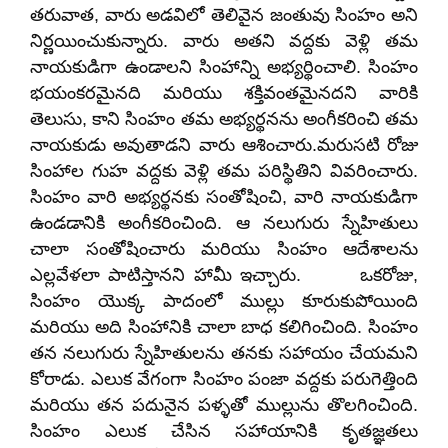
తరువాత, వారు అడవిలో తెలివైన జంతువు సింహం అని
నిర్ణయించుకున్నారు. వారు అతని వద్దకు వెళ్లి తమ
నాయకుడిగా ఉండాలని సింహాన్ని అభ్యర్థించాలి. సింహం
భయంకరమైనది మరియు శక్తివంతమైనదని వారికి
తెలుసు, కాని సింహం తమ అభ్యర్థనను అంగీకరించి తమ
నాయకుడు అవుతాడని వారు ఆశించారు.మరుసటి రోజు
సింహాల గుహ వద్దకు వెళ్లి తమ పరిస్థితిని వివరించారు.
సింహం వారి అభ్యర్థనకు సంతోషించి, వారి నాయకుడిగా
ఉండడానికి అంగీకరించింది. ఆ నలుగురు స్నేహితులు
చాలా సంతోషించారు మరియు సింహం ఆదేశాలను
ఎల్లవేళలా పాటిస్తానని హామీ ఇచ్చారు. ఒకరోజు,
సింహం యొక్క పాదంలో ముల్లు కూరుకుపోయింది
మరియు అది సింహానికి చాలా బాధ కలిగించింది. సింహం
తన నలుగురు స్నేహితులను తనకు సహాయం చేయమని
కోరాడు. ఎలుక వేగంగా సింహం పంజా వద్దకు పరుగెత్తింది
మరియు తన పదునైన పళ్ళతో ముల్లును తొలగించింది.
సింహం ఎలుక చేసిన సహాయానికి కృతజ్ఞతలు