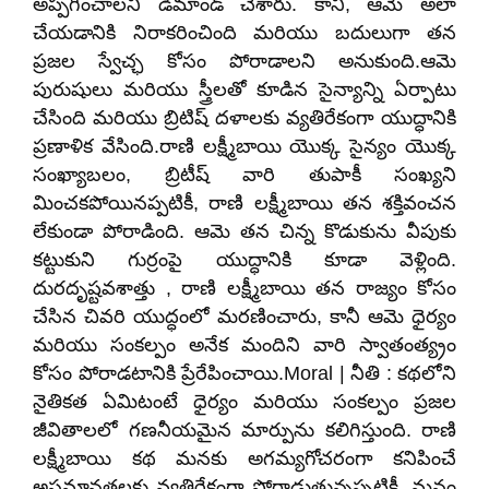
అప్పగించాలని డిమాండ్ చేశారు. కానీ, ఆమె అలా
చేయడానికి నిరాకరించింది మరియు బదులుగా తన
ప్రజల స్వేచ్ఛ కోసం పోరాడాలని అనుకుంది.ఆమె
పురుషులు మరియు స్త్రీలతో కూడిన సైన్యాన్ని ఏర్పాటు
చేసింది మరియు బ్రిటిష్ దళాలకు వ్యతిరేకంగా యుద్ధానికి
ప్రణాళిక వేసింది.రాణి లక్ష్మీబాయి యొక్క సైన్యం యొక్క
సంఖ్యాబలం, బ్రిటీష్ వారి తుపాకీ సంఖ్యని
మించకపోయినప్పటికీ, రాణి లక్ష్మీబాయి తన శక్తివంచన
లేకుండా పోరాడింది. ఆమె తన చిన్న కొడుకును వీపుకు
కట్టుకుని గుర్రంపై యుద్ధానికి కూడా వెళ్లింది.
దురదృష్టవశాత్తు , రాణి లక్ష్మీబాయి తన రాజ్యం కోసం
చేసిన చివరి యుద్ధంలో మరణించారు, కానీ ఆమె ధైర్యం
మరియు సంకల్పం అనేక మందిని వారి స్వాతంత్య్రం
కోసం పోరాడటానికి ప్రేరేపించాయి.Moral | నీతి : కథలోని
నైతికత ఏమిటంటే ధైర్యం మరియు సంకల్పం ప్రజల
జీవితాలలో గణనీయమైన మార్పును కలిగిస్తుంది. రాణి
లక్ష్మీబాయి కథ మనకు అగమ్యగోచరంగా కనిపించే
అసమానతలకు వ్యతిరేకంగా పోరాడుతున్నప్పటికీ, మనం