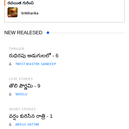
రచయిత గురించి
ఫాలో అవండి
SriNiharika
NEW REALESED
THRILLER
రుధిరపు అడుగులలో - 6
TWIST MASTER SANDEEP
LOVE STORIES
తొలి పౌర్ణమి - 9
SREELU
SHORT STORIES
వర్షం కురిసిన రాత్రి - 1
ABDUL SATTAR