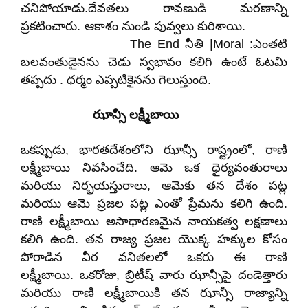
చనిపోయాడు.దేవతలు రావణుడి మరణాన్ని
ప్రకటించారు. ఆకాశం నుండి పువ్వలు కురిశాయి.
The End నీతి |Moral :ఎంతటి
బలవంతుడైనను చెడు స్వభావం కలిగి ఉంటే ఓటమి
తప్పదు . ధర్మం ఎప్పటికైనను గెలుస్తుంది.
ఝాన్సీ లక్ష్మీబాయి
ఒకప్పుడు, భారతదేశంలోని ఝాన్సీ రాష్ట్రంలో, రాణి
లక్ష్మీబాయి నివసించేది. ఆమె ఒక ధైర్యవంతురాలు
మరియు నిర్భయస్తురాలు, ఆమెకు తన దేశం పట్ల
మరియు ఆమె ప్రజల పట్ల ఎంతో ప్రేమను కలిగి ఉంది.
రాణి లక్ష్మీబాయి అసాధారణమైన నాయకత్వ లక్షణాలు
కలిగి ఉంది. తన రాజ్య ప్రజల యొక్క హక్కుల కోసం
పోరాడిన వీర వనితలలో ఒకరు ఈ రాణి
లక్ష్మీబాయి. ఒకరోజు, బ్రిటీష్ వారు ఝాన్సీపై దండెత్తారు
మరియు రాణి లక్ష్మీబాయికి తన ఝాన్సీ రాజ్యాన్ని