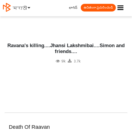
☰
లాగిన్
मराठी
ఉచితంగా ప్రచురించండి
Ravana's killing....Jhansi Lakshmibai....Simon and
friends....
9k
3.7k
Death Of Raavan