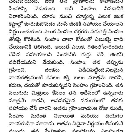
చంపబోయింది. జింక తన ప్రాణాలను కాపాడమని
సింహాన్ని వేడుకుంది, కానీ సింహం వినడానికి
నిరాకరించింది. దూరం నుంచి చూస్తున్న ఎలుక జింక
కష్టాల్లో కూరుకుపోవడం చూసి జింకకి సహాయం చేయాలని
నిర్ణయించుకుంది.ఎలుక సింహం దగ్గరకు పరుగెత్తి సింహం
తోకపై కొరికింది. సింహం చాలా కోపంతో ఎలుకపై దాడి
చేయడానికి తిరిగింది. అయితే ఎలుక, గతంలోవారందరు
చేసిన సహాయాలని సింహానికి గుర్తు చేసి జింకని
వదిలేయమని వేడుకుంది. సింహం, తన తప్పును
గ్రహించి, జింకను విడిచిపెట్టింది.నిజమైన
నాయకత్వమంటే కేవలం శక్తి, బలం మాత్రమే కాదని,
కరుణ, దయతో కూడుకున్నదని సింహం గ్రహించింది. తన
నలుగురు మిత్రులు కేవలం తన అధీనంలో ఉన్నవారు
మాత్రమే కాదని, అవసరమైన సమయంలో తనకు
సహాయం చేసే వారని అతను గ్రహించాడు.ఆ రోజు నుండి,
సింహం మరింత నిజాయితి మరియు దయగల
నాయకుడిగా మారాడు. అతను ఏదైనా నిర్ణయం తీసుకునే
ముందు తన స్నేహితుల సలహాలను ఎల్లప్పుడూ