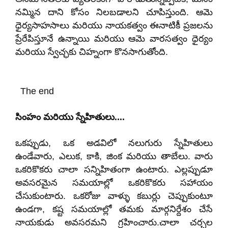
నమ్మిన దాని కోసం నిలబడాలని చూపిస్తుంది. ఆమె
ధైర్యసాహసాలు మరియు నాయకత్వం ఈనాటికీ ప్రజలను
ప్రేరేపిస్తూనే ఉన్నాయి మరియు ఆమె వారసత్వం ధైర్యం
మరియు స్వేచ్ఛకు చిహ్నంగా కొనసాగుతోంది.
The end
సింహం మరియు స్నేహితులు....
ఒకప్పుడు, ఒక అడవిలో నలుగురు స్నేహితులు
ఉండేవారు, ఎలుక, కాకి, జింక మరియు తాబేలు. వారు
ఒకరికొకరు చాలా సన్నిహితంగా ఉంటారు. ఎల్లప్పుడూ
అవసరమైన సమయాల్లో ఒకరికొకరు సహాయం
చేసుకుంటారు. ఒకరోజు వాళ్ళు కబుర్లు చెప్పుకుంటూ
ఉండగా, కష్ట సమయాల్లో తమకు మార్గనిర్దేశం చేసే
నాయకుడు అవసరమని గ్రహించారు.చాలా చర్చల