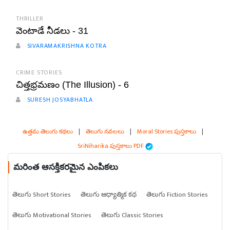
THRILLER
వెంటాడే నీడలు - 31
SIVARAMAKRISHNA KOTRA
CRIME STORIES
చిత్తభ్రమణం (The Illusion) - 6
SURESH JOSYABHATLA
ఉత్తమ తెలుగు కథలు
|
తెలుగు నవలలు
|
Moral Stories పుస్తకాలు
|
SriNiharika పుస్తకాలు PDF
మరింత ఆసక్తికరమైన ఎంపికలు
తెలుగు Short Stories
తెలుగు ఆధ్యాత్మిక కథ
తెలుగు Fiction Stories
తెలుగు Motivational Stories
తెలుగు Classic Stories