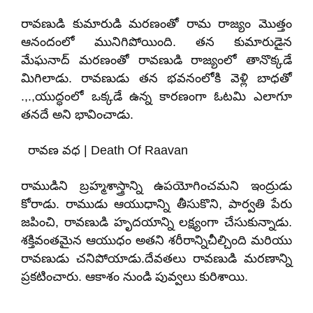
రావణుడి కుమారుడి మరణంతో రామ రాజ్యం మొత్తం
ఆనందంలో మునిగిపోయింది. తన కుమారుడైన
మేఘనాద్ మరణంతో రావణుడి రాజ్యంలో తానొక్కడే
మిగిలాడు. రావణుడు తన భవనంలోకి వెళ్లి బాధతో
.,.,యుద్ధంలో ఒక్కడే ఉన్న కారణంగా ఓటమి ఎలాగూ
తనదే అని భావించాడు.
రావణ వధ | Death Of Raavan
రాముడిని బ్రహ్మశాస్త్రాన్ని ఉపయోగించమని ఇంద్రుడు
కోరాడు. రాముడు ఆయుధాన్ని తీసుకొని, పార్వతి పేరు
జపించి, రావణుడి హృదయాన్ని లక్ష్యంగా చేసుకున్నాడు.
శక్తివంతమైన ఆయుధం అతని శరీరాన్నిచీల్చింది మరియు
రావణుడు చనిపోయాడు.దేవతలు రావణుడి మరణాన్ని
ప్రకటించారు. ఆకాశం నుండి పువ్వలు కురిశాయి.