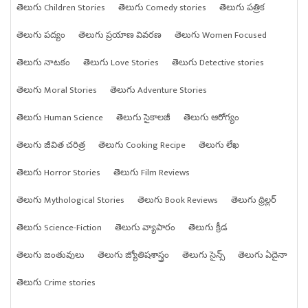
తెలుగు Children Stories
తెలుగు Comedy stories
తెలుగు పత్రిక
తెలుగు పద్యం
తెలుగు ప్రయాణ వివరణ
తెలుగు Women Focused
తెలుగు నాటకం
తెలుగు Love Stories
తెలుగు Detective stories
తెలుగు Moral Stories
తెలుగు Adventure Stories
తెలుగు Human Science
తెలుగు సైకాలజీ
తెలుగు ఆరోగ్యం
తెలుగు జీవిత చరిత్ర
తెలుగు Cooking Recipe
తెలుగు లేఖ
తెలుగు Horror Stories
తెలుగు Film Reviews
తెలుగు Mythological Stories
తెలుగు Book Reviews
తెలుగు థ్రిల్లర్
తెలుగు Science-Fiction
తెలుగు వ్యాపారం
తెలుగు క్రీడ
తెలుగు జంతువులు
తెలుగు జ్యోతిషశాస్త్రం
తెలుగు సైన్స్
తెలుగు ఏదైనా
తెలుగు Crime stories