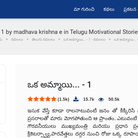
మా గురించి
కథలు
ప్రకటన
 - 1 by madhava krishna e in Telugu Motivational Stor
మ్
నవలలు
తెలుగు నవలలు
ఒక అమ్మాయి... - 1 - నవలలు
ఒక అమ్మాయి... -
ఒక అమ్మాయి... - 1
(1.5k)
15.7k
50.5k
ఇసుక వేస్తే కూడా రాలనాటువంటి జనం తో కిక్కిరిసి
ప్రసరాలతో మారు మోగపోతుంది ఆ ప్రాంతం.. ఎటువంటి పార
గౌరవనీయులు ముఖ్యమంత్రి మరియు ప్రధాన ప్రతిపక
క్రికెటర్స్వ్యా,పారవేత్తలు దగ్గర నుంచి రోజు ఒక్క 