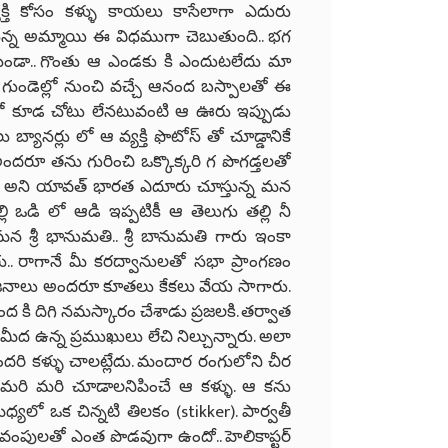
క్తి కోసం కళ్ళు కాయలు కాసేలాగా ఎదురు
ుతున్న అమ్మాయి ఈ విధముగా చెబుతుంది.. భగ
ుండా.. గొంతు ఆ ఎండకు కి ఎందుటలేదు మా
 గుండెల్లో నుంచి వచ్చే ఆనంద బస్పాలతో ఈ
 లో కూడ చోటు లేనటువంటి ఆ ఊరు ఇప్పుడు
ీ లు బ్యానర్లు లో ఆ వ్యక్తి ఫొటోస్ తో చూడ్డానికే
దరూ తను గురించి ఒక్కొక్కరి గ పొగడ్తలతో
ుడు అని యావత్ భారత ఎదూరు చూస్తున్న మన
ల్లి ఒడి లో ఆడి ఇప్పటికీ ఆ తెలుగు తల్లి నీ
్రీ భానుమతి.. శ్రీ బానుమతి గారు ఇంకా
రు.. రాగానే మీ కరద్వానులతో సభా ప్రాంగణం
ది. జనాలు అందరూ కూతలు కేకలు వేయ సాగారు.
ంద కి దిగి నమస్కారం చేశాడు ప్రజలకి. తర్వాత
ీద ఉన్న ప్రముఖులు లేచి నిల్చున్నారు. అలా
దరి కళ్ళు చాలట్లేదు.
మందార రంగులోని చీర
ండా మరి మరి చూడాలనిపించే ఆ కళ్ళు. ఆ కను
లో ఒక చిన్నటి తిలకం (stikker). పార్వతీ
ిన వంపులతో ఎంత పొడవుగా ఉందో.. హెలికాప్టర్