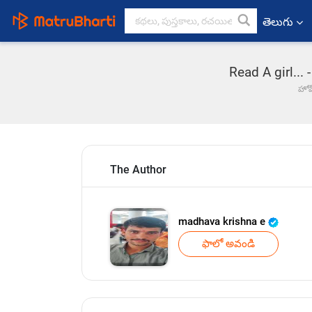
తెలుగు
Read A girl...
హో
The Author
madhava krishna e
ఫాలో అవండి