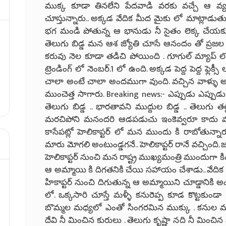
ముక్క కూడా తినలేని పేదవాడి వరకు వచ్చే ఆ వ్య
చూస్తున్నారు.. అక్కడ వేదిక మీద మైకు లో మాట్లాడ
భగ మండి పోతున్న ఆ భానుడు నీ సైతం లెక్క చేయక
తెలుగు బిడ్డ మన ఆశ జ్యోతి చూసే ఆనందం తో ప్రజల
కరువు నెల కూడా తడిచి పోయింది . గూగుల్ మ్యాప్
ట్రెండింగ్ లో నెంబర్.1 లో ఉంది. అక్కడ పెద్ద పెద్ద ఫ్లెక్స
చాలా అంటే చాలా అందముగా వుంది. వచ్చిన వాళ్ళు అం
ముంచెత్త సాగారు. Breaking news:- ఎప్పుడు ఎప్ప
తెలుగు బిడ్డ .. భారతావని ముద్దుల బిడ్డ .. తెలుగు త
మరచిపోని మనందరి ఆడపడుచు ఇంకెవ్వరూ కాదు మన శ
కాసేపట్లో హెలికాప్టర్ లో మన ముందు కి రాబోతున్నా
మారు మోగలి అంటుండ్డగనే.. హెలికాప్టర్ రానే వచ్చిం
హెలికాప్టర్ నుంచి మన రాష్ట్ర ముఖ్యమంత్రి ముందుగా కి
ఆ అమ్మాయి కి దిగతనికి చేయి సహాయం చేశాడు.. వేదిక మ
హికాప్టర్ నుంచి దిగుతున్న ఆ అమ్మాయిని చూడ్డానికి అం
లో. ఒక్కసారి చూస్తే మళ్ళీ కనురెప్ప కూడ కొట్టకు
బొమ్మల మధ్యలో ఎంతో సింగరమిన ముక్కు . కనుల మధ్య
దేవి నీ మించిన కురులు . తెలుగు కృష్ణా నది నీ మించ