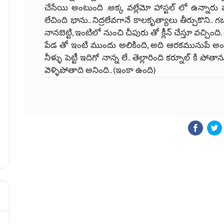
చేసేయి అంటుంది .అక్క వల్లేమో హాస్టల్ లో ఉన్నార
లేచింది భాను.. నిద్రలేవగానే కాలకృత్యాలు తీర్చుకొని
నానబెట్టి, ఇంటిలో నుంచి చీపురు తో క్లీన్ చేస్తూ వచ్చి
పేడ తో ఇంటి ముందు అలికింది, అది ఆరకమునుపే అందు
నీళ్ళు పెట్టీ ఇదిగో నాన్న లే.. తెల్లారింది కర్నూల్ కి 
వెళ్ళిపోతాది అనింది.. (ఇంకా ఉంది)