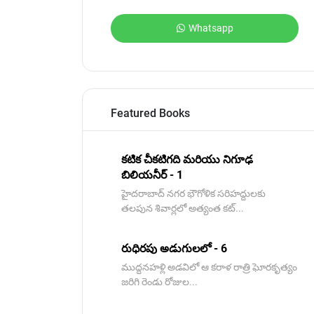
Whatsapp
Featured Books
కటిక చీకటిగది మరియు నిగూఢ
బిలియనీర్ - 1
హైదరాబాద్ నగర భౌగోళిక సరిహద్దులకు
తలపున శివార్లలో అత్యంత కట్...
రుధిరపు అడుగులలో - 6
ముద్దనహళ్లి అడవిలో ఆ కరాళ రాత్రి ఘోరకృత్యం
జరిగి రెండు రోజుల...