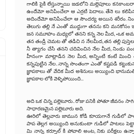
గాలికి పైకి లేస్తున్నాయి జడలోని మల్లెపూలు కనకాంబర
ఉందేమో అనిపించేలా ఆ ఎర్రటి పెదాలు. తేనె లు కలిపి
అదిందేమో అనిపించేలా ఆ సౌందర్య అయిన శరీరం. నిండు
తెలుగు తల్లి నే ఎంతో ముద్దుగా తనను కని మనకోసం ఇ
జన సమూహం మధ్యలో తనని కన్న నెల మీద, •ఒక అమ్మ
తన తండ్రి చెమట తో తడిచి న నేలమీద, తన తల్లి పుస్తె
నీ త్యాగం చేసి తనని చదివించిన నేల మీద, నిండు పండ
హీనంగా మాట్లాడిన నెల మీద, అన్నింటి కంటే మించి
కన్నపుట్టిన నేల.. నాన్న సొంతంగా ఎంతో కష్టపడి కట్టు
జ్ఞాపకాలు తో వేదిక మీద అశినులు అయ్యింది భానుమతి.
జ్ఞాపకాల లోకి వెళ్ళిపోయింది...
అది ఒక చిన్న పల్లెటూరు.. రోజు పనికి పోతూ జీవనం స
సాధారణమైన పల్లెటూరు అది.
ఊరిలో తెల్లవారు జామున కోడి కూయగానే గుడిలో పా
పాప తెల్లగ అయ్యింది అనుకుంటా గుడిలో పాటలు పెట్
మి నాన్న కర్నూల్ కి పోవాలి అంట, నికు పరీక్షలు ఉన