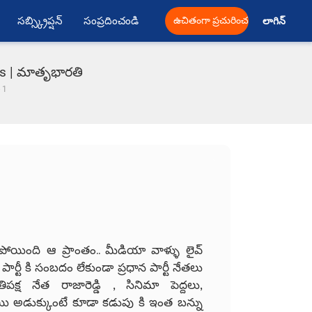
సబ్స్క్రిప్షన్
సంప్రదించండి
ఉచితంగా ప్రచురించండి
లాగిన్ 
ies | మాతృభారతి
 1
 పోయింది ఆ ప్రాంతం.. మీడియా వాళ్ళు లైవ్
్టీ కి సంబదం లేకుండా ప్రధాన పార్టీ నేతలు
్ష నేత రాజారెడ్డి , సినిమా పెద్దలు,
రూపాయి అడుక్కుంటే కూడా కడుపు కి ఇంత బన్ను