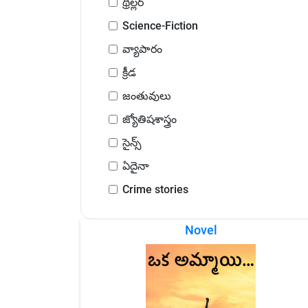
థ్రిల్లర్
Science-Fiction
వ్యాపారం
క్రీడ
జంతువులు
జ్యోతిషశాస్త్రం
సైన్స్
ఏదైనా
Crime stories
Novel