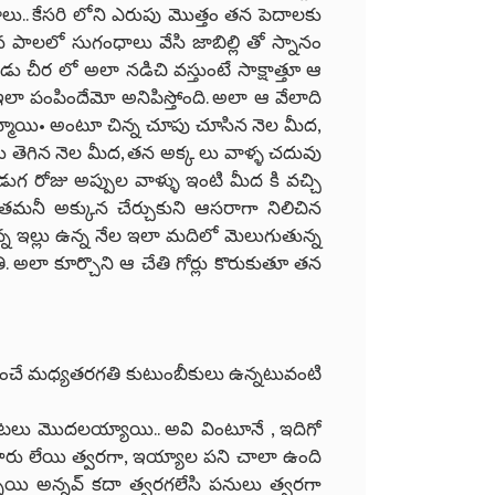
ాలు.. కేసరి లోని ఎరుపు మొత్తం తన పెదాలకు
న పాలలో సుగంధాలు వేసి జాబిల్లి తో స్నానం
 చీర లో అలా నడిచి వస్తుంటే సాక్షాత్తూ ఆ
లా పంపిందేమో అనిపిస్తోంది. అలా ఆ వేలాది
ాయి• అంటూ చిన్న చూపు చూసిన నెల మీద,
లు తెగిన నెల మీద, తన అక్క లు వాళ్ళ చదువు
ుగ రోజు అప్పుల వాళ్ళు ఇంటి మీద కి వచ్చి
 తమనీ అక్కున చేర్చుకుని ఆసరాగా నిలిచిన
కున్న ఇల్లు ఉన్న నేల ఇలా మదిలో మెలుగుతున్న
 అలా కూర్చొని ఆ చేతి గోర్లు కొరుకుతూ తన
ాగించే మధ్యతరగతి కుటుంబీకులు ఉన్నటువంటి
టలు మొదలయ్యాయి.. అవి వింటూనే , ఇదిగో
టారు లేయి త్వరగా, ఇయ్యాల పని చాలా ఉంది
్నాయి అన్నవ్ కదా త్వరగలేసి పనులు త్వరగా