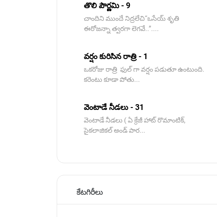
తొలి పౌర్ణమి - 9
చాందిని ముందే నిద్రలేచి“ఒసేయ్ శృతి
ఈరోజన్నా త్వరగా లెగవే..”....
వర్షం కురిసిన రాత్రి - 1
ఒకరోజు రాత్రి ఫుల్ గా వర్షం పడుతూ ఉంటుంది.
కరెంటు కూడా పోతు...
వెంటాడే నీడలు - 31
వెంటాడే నీడలు ( ఏ క్రేజీ హాట్ రొమాంటిక్,
సైకలాజికల్ అండ్ పార...
కేటగిరీలు