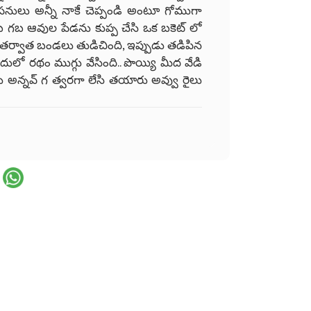
ు పనులు అన్నీ నాకే చెప్పండి అంటూ గోముగా
.. గబ గబ ఆవుల పేడను కుప్ప చేసి ఒక బకెట్ లో
ంది. తర్వాత బండలు తుడిచింది, ఇప్పుడు తడిపిన
లో రథం ముగ్గు వేసింది.. పొయ్యి మీద వేడి
పోతాను అన్నవ్ గ త్వరగా లేసి తయారు అవ్వు రైలు