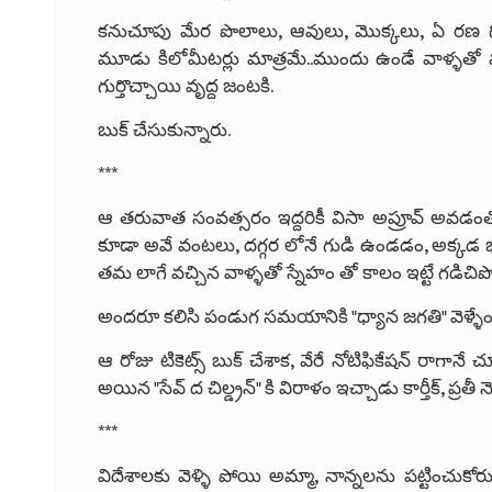
కనుచూపు మేర పొలాలు, ఆవులు, మొక్కలు, ఏ రణ గొ
మూడు కిలోమీటర్లు మాత్రమే..ముందు ఉండే వాళ్ళతో మాట
గుర్తొచ్చాయి వృద్ద జంటకి.
బుక్ చేసుకున్నారు.
***
ఆ తరువాత సంవత్సరం ఇద్దరికీ విసా అప్రూవ్ అవడంతో ఆ
కూడా అవే వంటలు, దగ్గర లోనే గుడి ఉండడం, అక్క
తమ లాగే వచ్చిన వాళ్ళతో స్నేహం తో కాలం ఇట్టే గడిచిప
అందరూ కలిసి పండుగ సమయానికి "ధ్యాన జగతి" వెళ్ళేం
ఆ రోజు టికెట్స్ బుక్ చేశాక, వేరే నోటిఫికేషన్ రాగాన
అయిన "సేవ్ ద చిల్డ్రన్" కి విరాళం ఇచ్చాడు కార్తీక్, ప్రతీ
***
విదేశాలకు వెళ్ళి పోయి అమ్మా, నాన్నలను పట్టించుకో