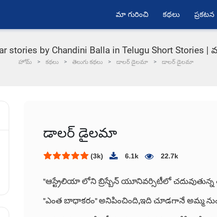
మా గురించి
కథలు
ప్రకటన
ar stories by Chandini Balla in Telugu Short Stories |
హోమ్
కథలు
తెలుగు కథలు
డాలర్ డైలమా
డాలర్ డైలమా
డాలర్ డైలమా
(3k)
6.1k
22.7k
"ఆస్ట్రేలియా లోని బ్రిస్బేన్ యూనివర్సిటీలో చదువుతున్
"ఎంత బాధాకరం" అనిపించింది,ఇది చూడగానే అమ్మ నుండి ఫ