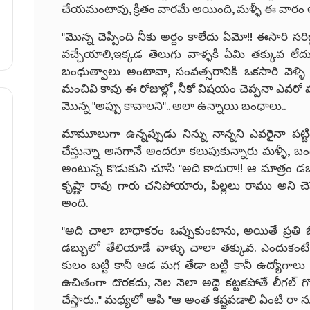
చేయమంటావు, క్రితం వారమే అయింది, మళ్ళీ ఈ వారం 
"మొన్న చెప్పింది నీకు అర్దం కాలేదు ఏమో!! ఈసారి సరిగ్గా
వచ్చేయాలి,ఇక్కడ తెలుగు వాళ్ళకి ఏమి తక్కువ లేద
బంధుత్వాలు అంటావా, సంవత్సరానికి ఒకసారి వెళ్ళి 
మంచివి కావు ఈ రోజుల్లో, నీకో విషయం చెప్పనా ఎవరో మ
మొన్న "అప్పు కావాలని".. అలా ఉన్నాయి బంధాలు..
మామూలుగా ఉన్నప్పుడు నిన్ను నాన్నని ఎవరైనా పట్టిం
చేస్తున్నా అనగానే అందరూ కలుపుకున్నారు మళ్ళీ, బంధం
అంటున్న కొడుకుని చూసి "అది కాదురా!! ఆ మాత్రం డ
కృష్ణా రావు గారు చనిపోయారు, పిల్లలు రాము అని చ
అంది.
"అది చాలా బాధాకరం ఒప్పుకుంటాను, అయితే ప్రతి బ
డబ్బులో తేలియాడే వాళ్ళు చాలా తక్కువ. ఎందుకంటే 
కులం బట్టి కానీ ఆడ మగ తేడా బట్టి కానీ ఉద్యోగాలు ర
ఉచితంగా దొరకదు, నెల నెలా అద్దె కట్టకపోతే లీగల్
చేస్తారు.." మధ్యలో ఆపి "ఆ అంత కష్టపడాలి ఏంటి రా న