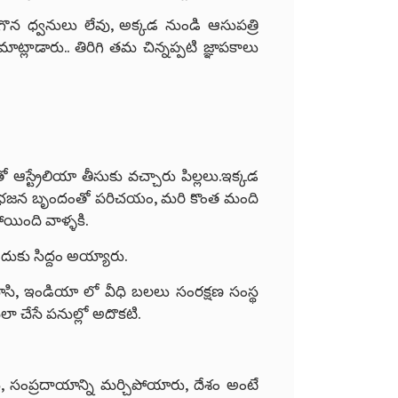
న ధ్వనులు లేవు, అక్కడ నుండి ఆసుపత్రి
్లాడారు.. తిరిగి తమ చిన్నప్పటి జ్ఞాపకాలు
స్ట్రేలియా తీసుకు వచ్చారు పిల్లలు.ఇక్కడ
డ భజన బృందంతో పరిచయం, మరి కొంత మంది
ోయింది వాళ్ళకి.
దుకు సిద్దం అయ్యారు.
ే చూసి, ఇండియా లో వీధి బలలు సంరక్షణ సంస్థ
 నెలా చేసే పనుల్లో అదొకటి.
రు, సంప్రదాయాన్ని మర్చిపోయారు, దేశం అంటే