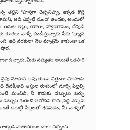
రణాళిక వేస్తున్నాం అని..
ిని "పూర్తిగా చెప్పనివ్వు, ఇక్కడ కొద్ది
ద్దామని, అది ఎప్పటి నుండో ఉందట, అందులో
డు గదుల ఇల్లు, యోగా, వ్యాయామం, దేవుడి
 కూరలు వాళ్ళే పండిస్తున్నారు పేరు "ధ్యాన
ది. ఇది వరకులా నెల మాత్రమే కాకుండా ఒక
ుషార.
 కూడా ఉన్నారు, మీకు సమ్మతం అయితే ఒకసారి
వకి వైపు మోహన రావు కూడా చిత్రంగా చూసాడు
దేవకీ,అది ఆస్తుల రూపంలో మార్చి పిల్లల్ని
టే మంచిది, నీ కొడుకు డబ్బులు ఖర్చు
 డబ్బుల గురించి ఆలోచన కాదు,పెద్ద ఎక్కువ
అంతే కాబట్టి పిల్లలతో గడపడం, మీ వాళ్ళతో
ు కి అక్కడ వాతావరణం చాలా నచ్చింది.