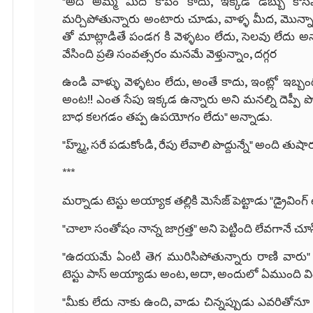
"అది అమ్మ మీద కోపం కాదు, ఇక్కడ డబ్బు కోసమ
మర్చిపోతున్నారు అంటారు చూడు, వాళ్ళ మీద, మొన్న
తో మాట్లాడితే పండగ కి వెళ్ళటం లేదు, సెలవు లేదు అన
వేసింది ప్రతి సంవత్సరం మనమే వెళ్తున్నాం, దగ్గర
ఉండి వాళ్ళు వెళ్ళటం లేదు, అంతే కాదు, ఇంట్లో ఇబ్బం
అంట!! ఎంత సేపు ఇక్కడ ఉన్నారు అని మనల్ని దెప్పీ
బాధ కలగడం తప్ప ఉపయోగం లేదు" అన్నాడు.
"హ్మ్మ్, సరే పడుకోండి, రేపు లేవాలి పొద్దున్నే" అంది తుషార
***
మర్నాడు టెస్టు అయ్యాక తల్లికి మెసేజ్ పెట్టాడు "డ్రైవింగ
"చాలా సంతోషం నాన్న జాగ్రత్త" అని పెట్టింది లేవగానే చూస
"ఉదయమే ఏంటి తెగ మురిసిపోతున్నారు రాణి వారు"
టెస్టు పాస్ అయ్యాడు అంట, అదా, అందులో ఏముంది వ
"మీకు లేదు నాకు ఉంది, వాడు చిన్నప్పుడు ఎవరితోన