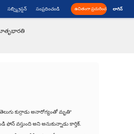
సబ్స్క్రిప్షన్
సంప్రదించండి
ఉచితంగా ప్రచురించండి
లాగిన్ 
 మాతృభారతి
న తెలుగు కుర్రాడు అనారోగ్యంతో మృతి"
ోన్ వస్తుంది అని అనుకున్నాడు కార్తిక్.