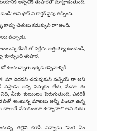
సమయానికి అప్పటికే తుషారతో మాట్లాడుతుంది.
 అని ఫోన్ ని కార్తిక్ వైపు తిప్పింది.
ు కాళ్ళు చేతులు కడుక్కుని రా" అంది.
 అయి వచ్చాడు.
అంటున్న దేవకి తో పర్లేదు అత్తయ్యా ఉండండి,
ప్పి కూర్చుంది తుషార.
డో ఉంటున్నారు ఇక్కడ కన్నవాళ్ళకి
!! మా వెదవని చదువుకుని వచ్చేయ్ రా అని
్పుడే వస్తాడు అన్న నమ్మకం లేదు, మేమా ఈ
ది, మీకు కుటుంబం పెరుగుతుంది, ఎవరికీ
డలితో అంటున్న మాటలు అన్నీ వింటూ ఉన్న
ులు బాగానే వేసుకుంటూ ఉన్నావా?" అని కుశల
అంటున్న తల్లిని చూసి నవ్వాడు "మరి ఏం