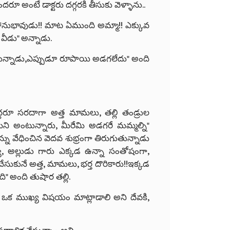
ూ అంటే డాక్టరు దగ్గరకి తీసుకు వెళ్ళాను..
నుభావుడు!! మాట ఏముంది అమ్మా!! ఎక్కువ
వీడు" అన్నాడు.
కుంటున్నాడు,ఎప్పుడూ రూపాయి అడగలేదు" అంది
్దరూ సరదాగా అత్త మామలు, తల్లి తండ్రుల
యమని అంటున్నారు, మీరేమి అడగరే మమ్మల్ని"
న్ను వేధించిన వెదవ శుభ్రంగా తిరుగుతున్నాడు
, అల్లుడు గారు ఎక్కడ ఉన్నా సంతోషంగా,
 చేసుకునే అత్త, మామలు, భర్త దొరికారు!!ఇక్కడ
 అంది తుషార తల్లి.
 ఒక ముఖ్య విషయం మాట్లాడాలి అని దేవకి,