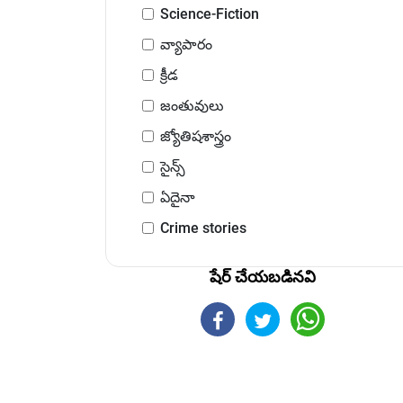
Science-Fiction
వ్యాపారం
క్రీడ
జంతువులు
జ్యోతిషశాస్త్రం
సైన్స్
ఏదైనా
Crime stories
షేర్ చేయబడినవి