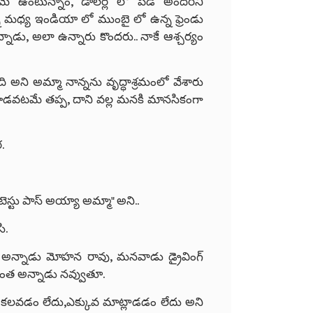
ే ఉంటున్నాం, డాలర్ల లో పడి అందరినీ
ా మధ్య ఇండియా లో ముంబై లో ఉన్న ఫ్రెండు
్నాడు, అలా ఉన్నారు కొందరు.. నాకే ఆశ్చర్యం
ది అని అమ్మా నాన్నను వృద్ధాశ్రమంలో వేశారు
 పొడవటమే తప్ప, దాని వల్ల మనకి మానసికంగా
.
్ టెస్టు పాస్ అయ్యా అమ్మా" అని..
ి.
 అన్నాడు మోహన రావు, మనవాడు డ్రైవింగ్
ింత అన్నాడు నవ్వుతూ.
ూ కలవడం లేదు,ఎక్కువ మాట్లాడడం లేదు అని