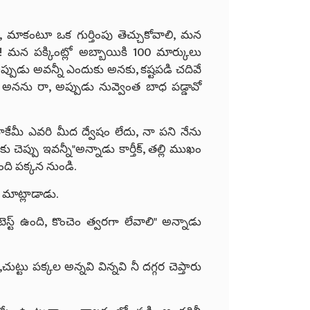
ు, మాకంటూ ఒక గుర్తింపు తెచ్చుకోవాలి, మన
! మన పక్కింట్లో అబ్బాయికి 100 మార్కులు
.ఇప్పుడు అవన్నీ ఎందుకు అనకు, కష్టపడి చదివే
అనను రా, అప్పుడు నువ్వెంత బాధ పడ్డావో
ాకేమీ ఎవరి మీద ద్వేషం లేదు, నా పని నేను
ెప్పు ఇవన్నీ"అన్నాడు కార్తీక్, తల్లి ముఖం
ంది పక్కన నుండి.
 మాట్లాడాడు.
టెస్ట్ ఉంది, కొంచెం త్వరగా లేవాలి" అన్నాడు
టు పక్కల అన్నవి విన్నవి నీ దగ్గర చెప్తారు