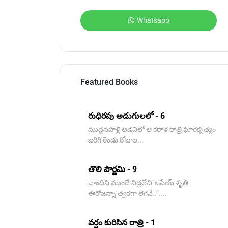
Whatsapp
Featured Books
రుధిరపు అడుగులలో - 6
ముద్దనహళ్లి అడవిలో ఆ కరాళ రాత్రి ఘోరకృత్యం
జరిగి రెండు రోజుల...
తొలి పౌర్ణమి - 9
చాందిని ముందే నిద్రలేచి“ఒసేయ్ శృతి
ఈరోజన్నా త్వరగా లెగవే..”....
వర్షం కురిసిన రాత్రి - 1