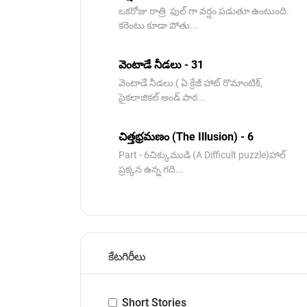
ఒకరోజు రాత్రి ఫుల్ గా వర్షం పడుతూ ఉంటుంది.
కరెంటు కూడా పోతు...
వెంటాడే నీడలు - 31
వెంటాడే నీడలు ( ఏ క్రేజీ హాట్ రొమాంటిక్,
సైకలాజికల్ అండ్ పార...
చిత్తభ్రమణం (The Illusion) - 6
Part - 6చిక్కుముడి (A Difficult puzzle)హాల్
ప్రక్కన ఉన్న గది...
కేటగిరీలు
Short Stories