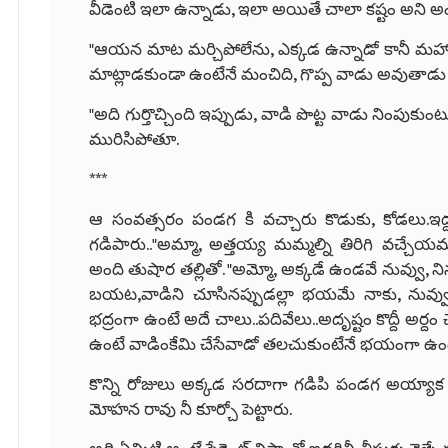
వీడెంటి ఇలా ఉన్నాడు, ఇలా అయితే చాలా కష్టం అని అందర
"ఆయన మాట మర్చిపోలేను, ఎక్కడ ఉన్నాడో కానీ మహా
మాట్లాడకుండా ఉంటేనే మంచిది, గొప్ప వాడు అవుతాడు 
"అది గుర్తొచ్చింది ఇప్పుడు, వాడి పొట్ట వాడు నింపు
మురిసిపోతూ.
***
ఆ సంవత్సరం పండగ కి వచ్చారు కొడుకు, కోడలు.
ఇద
గడిపారు.."అమ్మా, అత్తయ్య మమ్మల్ని తిరిగి వచ్చే
అంది తుషార తల్లితో. "అమ్మో, అక్కడే ఉండవే నువ్వు, ని
బయట,వాడిని చూసినప్పుడల్లా భయమే నాకు, నువ్వు
భద్రంగా ఉంటే అదే చాలు..పదివేలు..అదృష్టం కొద్దీ అర్దం
ఉంటే వాడింకేమి చేసేవాడో తలచుకుంటేనే భయంగా ఉంది"
కొన్ని రోజులు అక్కడ సరదాగా గడిపి పండగ అయ్యాక
మోహన రావు నీ కూర్చో పెట్టారు.