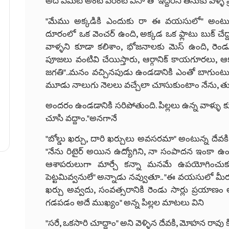
అది ఏమిటి అంటే పేరెంట్ విసా తో ఇద్దరినీ తీసుకు వెళ్ళే ప్
"మేము అక్కడికి ఎందుకు రా ఈ వయసులో" అంటున్న తల్ల
దూరంలో ఒక వెంచర్ ఉంది, అక్కడ ఒక ఫ్లాటు బుక్ చే
వాళ్ళని కూడా కలిశాం, భోజనాలకు మెస్ ఉంది, రెం
పూజలు వంటివి చేయిస్తారు, ఆర్గానిక్ కాయగూరలు, ఆకు
జగతి"..మనం వచ్చినపుడు ఉండడానికి ఎంతో బాగుంటుం
మూడు నాలుగు నెలలు వచ్చేలా చూసుకుంటాం నేను, త
అందరం ఉండడానికి సరిపోతుంది. పిల్లలు ఉన్న వాళ్ళు
చూసి వద్దాం."అనగానే
"బోల్డు ఖర్చు, దారి ఖర్చులు అవసరమా" అంటున్న దే
"నేను రిటైర్ అయిన ఉద్యోగిని, నా సంపాదన ఇంకా ఉంది 
ఆశాపరులుగా మార్చే కన్నా మనమే ఉపయోగించుకుం
పెట్టమివ్వనులే" అన్నాడు నవ్వుతూ.. "ఈ వయసులో మీరు
ఖర్చు అవ్వదు, సంవత్సరానికి రెండు సార్లు ప్రయాణం 
గడపడం అదే ముఖ్యం" అన్న పిల్లల మాటలు విని
"సరే, ఒకసారి చూద్దాం" అని వెళ్ళిన దేవకి, మోహన రావ