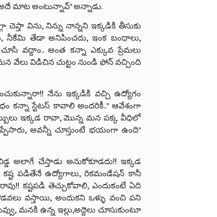
అదే మాట అంటున్నావ్" అన్నాడు.
 చెప్తా విను, నిన్ను నాన్నని ఇక్కడికి తీసుకు
ు, నీకేమి తేడా అనిపించదు, ఇంక బంధాలు,
చూసి వద్దాం.. అంత కన్నా ఎక్కువ ప్రేమలు
న వేలు విడిచిన చుట్టం నుండి ఫోన్ వచ్చింది
చుకున్నారా!! నేను ఇక్కడికి వచ్చి ఉద్యోగం
 కన్నా స్టేటస్ కావాలి అందరికీ.." ఆవేశంగా
బ్బులు ఇక్కడ రావా, మొన్న మన పక్క వీధిలో
ెప్పేసారు, అవన్నీ చూస్తుంటే భయంగా ఉంది"
ిడ్డ అలాగే చేస్తాడు అనుకోకూడదు!! ఇక్కడ
కష్ట పడితేనే ఉద్యోగాలు, రికమండేషన్ కానీ
ావు!! కష్టపడి తెచ్చుకోవాలి, ఎందుకంటే ఏది
 గొడవలు వస్తాయి, అందుకని ఒళ్ళు వంచి పని
ువ్వు, మనకి ఉన్న ఇల్లు,అద్దెలు చూసుకుంటూ