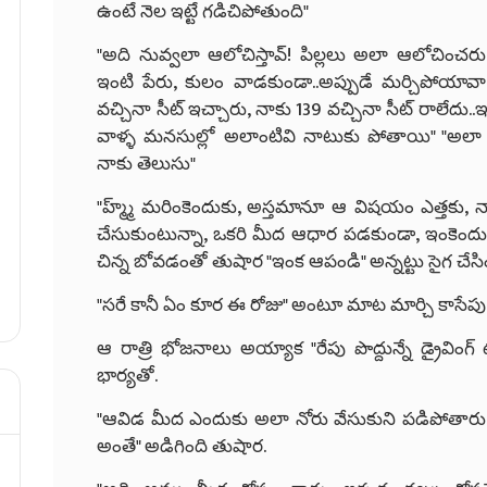
ఉంటే నెల ఇట్టే గడిచిపోతుంది"
"అది నువ్వలా ఆలోచిస్తావ్! పిల్లలు అలా ఆలోచించర
ఇంటి పేరు, కులం వాడకుండా..అప్పుడే మర్చిపోయావా
వచ్చినా సీట్ ఇచ్చారు, నాకు 139 వచ్చినా సీట్ రాలేదు.
వాళ్ళ మనసుల్లో అలాంటివి నాటుకు పోతాయి" "అలా 
నాకు తెలుసు"
"హ్మ్మ్ మరింకెందుకు, అస్తమానూ ఆ విషయం ఎత్తకు, న
చేసుకుంటున్నా, ఒకరి మీద ఆధార పడకుండా, ఇంకెందుకు చ
చిన్న బోవడంతో తుషార "ఇంక ఆపండి" అన్నట్టు సైగ చేసి
"సరే కానీ ఏం కూర ఈ రోజు" అంటూ మాట మార్చి కాసేపు
ఆ రాత్రి భోజనాలు అయ్యాక "రేపు పొద్దున్నే డ్రైవింగ్ 
భార్యతో.
"ఆవిడ మీద ఎందుకు అలా నోరు వేసుకుని పడిపోతారు,చుట్
అంతే" అడిగింది తుషార.