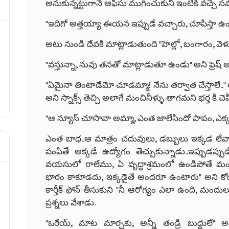
అనుకున్నట్టుగానే ఆఫీసు ముగించుకుని ఇంటికి వచ్చే 
"ఇదిగో అత్తయ్యా ఈయన ఇప్పుడే వచ్చారు, చూపిస్తా ఉండండి"
అటు నుండి దేవకి మాట్లాడుతుంది "హెల్లో, బంగారం, వెళ్ళ
"వస్తున్నా, నువు తనతో మాట్లాడుతూ ఉండు" అని ఫ్రెష్
"ఏమైనా తింటాడేమో చూడమ్మా! నేను తర్వాత చేస్తాలే.." 
అని స్నాక్స్ తెచ్చి అలాగే మంచినీళ్ళు తాగమని భర్త కి చె
"ఆ న్యూస్ చూసావా అమ్మా, ఎంత జాలేసిందో పాపం, ఎక్క
ఎంత బాధ..ఆ మాత్రం చదువులు, డబ్బులు ఇక్కడ లేవా
పంపితే అక్కడే ఉద్యోగం తెచ్చుకున్నాడు..ఇప్పుడప
వయసులో రాలేము, ఏ వృద్ధాశ్రమంలో ఉండిపోతే మంచి
భారం కాకూడదు, ఇక్కడైతే అందరూ ఉంటారు" అని కో
కార్తీక్ ఫోన్ తీసుకుని "నీ ఆరోగ్యం ఎలా ఉంది, మంద
ప్రశ్నలు వేశాడు.
"ఒరేయ్, మాట మార్చకు, అన్నీ తండ్రి బుద్దులే" 