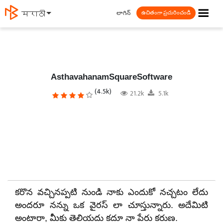
☰
లాగిన్
मराठी
ఉచితంగా ప్రచురించండి
AsthavahanamSquareSoftware
(4.5k)
21.2k
5.1k
కరొన వచ్చినప్పటి నుండి నాకు ఎందుకో నచ్చటం లేదు
అందరూ నన్ను ఒక వైరస్ లా చూస్తున్నారు. అదేమిటి
అంటారా, మీకు తెలియదు కదూ నా పేరు కరుణ.