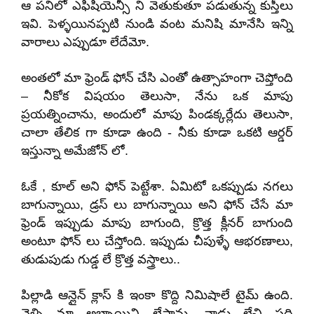
ఆ పనిలో ఎఫిషియెన్సీ ని వెతుకుతూ పడుతున్న కుస్తీలు
ఇవి. పెళ్ళయినప్పటి నుండి వంట మనిషి మానేసి ఇన్ని
వారాలు ఎప్పుడూ లేదేమో.
అంతలో మా ఫ్రెండ్ ఫోన్ చేసి ఎంతో ఉత్సాహంగా చెప్తోంది
– నీకోక విషయం తెలుసా, నేను ఒక మాపు
ప్రయత్నించాను, అందులో మాపు పిండక్కర్లేదు తెలుసా,
చాలా తేలిక గా కూడా ఉంది - నీకు కూడా ఒకటి ఆర్డర్
ఇస్తున్నా అమేజోన్ లో.
ఓకే , కూల్ అని ఫోన్ పెట్టేశా. ఏమిటో ఒకప్పుడు నగలు
బాగున్నాయి, డ్రస్ లు బాగున్నాయి అని ఫోన్ చేసే మా
ఫ్రెండ్ ఇప్పుడు మాపు బాగుంది, క్రొత్త క్లీనర్ బాగుంది
అంటూ ఫోన్ లు చేస్తోంది. ఇప్పుడు చీపుళ్ళే ఆభరణాలు,
తుడుపుడు గుడ్డ లే క్రొత్త వస్త్రాలు..
పిల్లాడి ఆన్లైన్ క్లాస్ కి ఇంకా కొద్ది నిమిషాలే టైమ్ ఉంది.
వెళ్ళి మా అబ్బాయిని లేపాను. వాడు లేచి పది