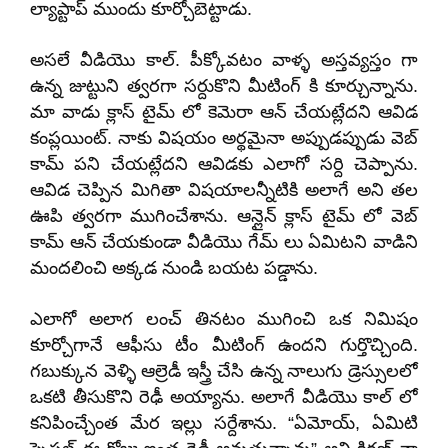
ల్యాప్టాప్ ముందు కూర్చోబెట్టాడు.
అసలే వీడియొ కాల్. పీక్కోవటం వాళ్ళ అస్తవ్యస్తం గా
ఉన్న జుట్టుని త్వరగా సర్దుకొని మీటింగ్ కి కూర్చున్నాను.
మా వాడు క్లాస్ టైమ్ లో కెమెరా ఆన్ చేయట్లేదని ఆవిడ
కంప్లయింట్. నాకు విషయం అర్థమైనా అప్పుడప్పుడు వెబ్
కామ్ పని చేయట్లేదని ఆవిడకు ఎలాగో సర్ది చెప్పాను.
ఆవిడ చెప్పిన మిగితా విషయాలన్నీటికి అలాగే అని తల
ఊపి త్వరగా ముగించేశాను. ఆన్లైన్ క్లాస్ టైమ్ లో వెబ్
కామ్ ఆన్ చేయకుండా వీడియొ గేమ్ లు ఏమిటని వాడిని
మందలించి అక్కడ నుండి బయట పడ్డాను.
ఎలాగో అలాగ లంచ్ తినటం ముగించి ఒక నిమిషం
కూర్చోగానే ఆఫీసు టీం మీటింగ్ ఉందని గుర్తొచ్చింది.
గబుక్కున వెళ్ళి ఆల్రెడీ ఇస్త్రీ చేసి ఉన్న నాలుగు డ్రెస్సులలో
ఒకటి తీసుకొని రెఢీ అయ్యాను. అలాగే వీడియొ కాల్ లో
కనిపించ్చేంత మేర ఇల్లు సర్దేశాను. “ఏమోయ్, ఏమిటి