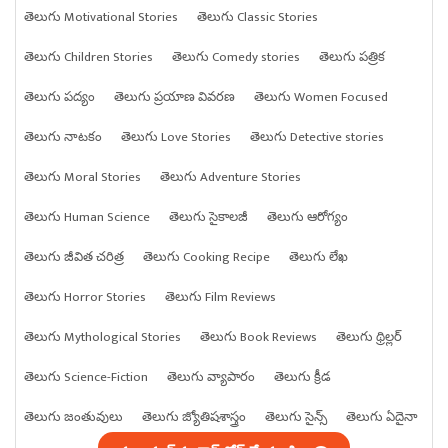
తెలుగు Motivational Stories
తెలుగు Classic Stories
తెలుగు Children Stories
తెలుగు Comedy stories
తెలుగు పత్రిక
తెలుగు పద్యం
తెలుగు ప్రయాణ వివరణ
తెలుగు Women Focused
తెలుగు నాటకం
తెలుగు Love Stories
తెలుగు Detective stories
తెలుగు Moral Stories
తెలుగు Adventure Stories
తెలుగు Human Science
తెలుగు సైకాలజీ
తెలుగు ఆరోగ్యం
తెలుగు జీవిత చరిత్ర
తెలుగు Cooking Recipe
తెలుగు లేఖ
తెలుగు Horror Stories
తెలుగు Film Reviews
తెలుగు Mythological Stories
తెలుగు Book Reviews
తెలుగు థ్రిల్లర్
తెలుగు Science-Fiction
తెలుగు వ్యాపారం
తెలుగు క్రీడ
తెలుగు జంతువులు
తెలుగు జ్యోతిషశాస్త్రం
తెలుగు సైన్స్
తెలుగు ఏదైనా