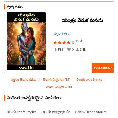
పూర్తి నవల
యంత్రం వెనుక మనసు
ద్వారా swathi
(5.9k)
53.8k
0
21.1k
Total Episodes : 14
ఉత్తమ తెలుగు కథలు
|
తెలుగు పుస్తకాలు PDF
|
తెలుగు Love Stories
|
swathi పుస్తకాలు PDF
మరింత ఆసక్తికరమైన ఎంపికలు
తెలుగు Short Stories
తెలుగు ఆధ్యాత్మిక కథ
తెలుగు Fiction Stories