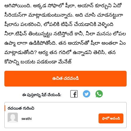
ఆగిపోయింది. అక్కడ సోఫాలో షీలా, అయాన్ కూర్చుని ఏదో
సీరియస్‌గా మాట్లాడుకుంటున్నారు. అది చూసి చూడనట్టుగా
షీలాను పలకరించి, లోపలికి టిఫిన్ చేయడానికి వెళ్ళింది
నీలా.టిఫిన్ తింటున్నట్టు నటిస్తోందే కానీ, నీలా మనసు లోపల
ఉప్మా లాగా ఉడికిపోతోంది. తన అయాన్‌తో షీలా అంతలా ఏం
మాట్లాడుతోంది? ఆర్య తన గదిలో ఉన్నాడని తెలిసి, తన
కోపాన్ని బయట పడకుండా మేనేజ్
ఉచిత చదవండి
ఈ పుస్తకాన్ని షేర్ చేయండి:
రచయిత గురించి
ఫాలో అవండి
swathi