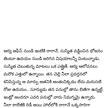
ఆర్య ఆఫీస్ నుండి ఇంటికి రాగానే, సుస్మిత వడ్డించిన భోజనం
తింటూ ఉదయం నుండి జరిగిన విషయాలన్నీ వింటున్నాడు.
సుస్మిత చెబుతున్న మాటలు ఒక ఎత్తైతే, ఆర్య ఆలోచనలు
మరొక ఎత్తులో ఉన్నాయి. తన చెల్లి నీలా ప్రవర్తనలో
కనిపిస్తున్న ఆ మార్పు అతనికి అంతుచిక్కడం లేదు.మరుసటి
రోజు ఉదయం.. సూర్యుడు తన పనుల్లో తాను బిజీగా ఉన్నట్టే,
ఇంట్లో అందరూ ఎవరి పనుల్లో వారు నిమగ్నమై ఉన్నారు.
నీలా కాలేజీకి రెడీ అయి హాల్‌లోకి రాగానే ఒక్కసారిగా