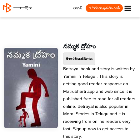
☰
లాగిన్
मराठी
ఉచితంగా ప్రచురించండి
నమ్మక ద్రోహం
తెలుగు Moral Stories
Betrayal book and story is written by
Yamini in Telugu . This story is
getting good reader response on
Matrubharti app and web since it is
published free to read for all readers
online. Betrayal is also popular in
Moral Stories in Telugu and it is
receiving from online readers very
fast. Signup now to get access to
this story.