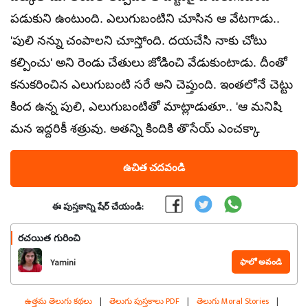
పడుకుని ఉంటుంది. ఎలుగుబంటిని చూసిన ఆ వేటగాడు..
'పులి నన్ను చంపాలని చూస్తోంది. దయచేసి నాకు చోటు
కల్పించు' అని రెండు చేతులు జోడించి వేడుకుంటాడు. దీంతో
కనుకరించిన ఎలుగుబంటి సరే అని చెప్తుంది. ఇంతలోనే చెట్టు
కింద ఉన్న పులి, ఎలుగుబంటితో మాట్లాడుతూ.. 'ఆ మనిషి
మన ఇద్దరికీ శత్రువు. అతన్ని కిందికి తొసేయ్‌ ఎంచక్కా
ఉచిత చదవండి
ఈ పుస్తకాన్ని షేర్ చేయండి:
రచయిత గురించి
ఫాలో అవండి
Yamini
ఉత్తమ తెలుగు కథలు
|
తెలుగు పుస్తకాలు PDF
|
తెలుగు Moral Stories
|