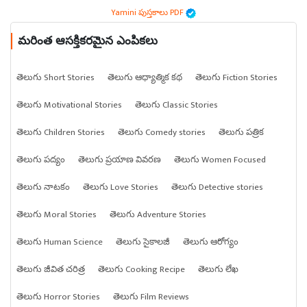
Yamini పుస్తకాలు PDF
మరింత ఆసక్తికరమైన ఎంపికలు
తెలుగు Short Stories
తెలుగు ఆధ్యాత్మిక కథ
తెలుగు Fiction Stories
తెలుగు Motivational Stories
తెలుగు Classic Stories
తెలుగు Children Stories
తెలుగు Comedy stories
తెలుగు పత్రిక
తెలుగు పద్యం
తెలుగు ప్రయాణ వివరణ
తెలుగు Women Focused
తెలుగు నాటకం
తెలుగు Love Stories
తెలుగు Detective stories
తెలుగు Moral Stories
తెలుగు Adventure Stories
తెలుగు Human Science
తెలుగు సైకాలజీ
తెలుగు ఆరోగ్యం
తెలుగు జీవిత చరిత్ర
తెలుగు Cooking Recipe
తెలుగు లేఖ
తెలుగు Horror Stories
తెలుగు Film Reviews