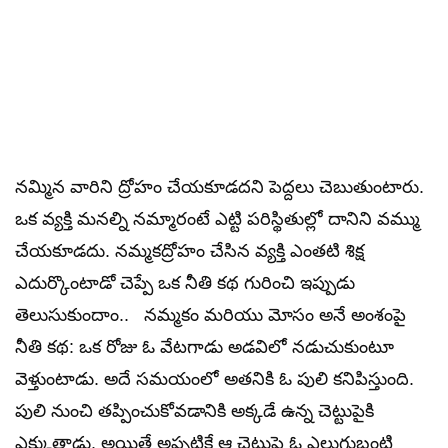
నమ్మిన వారిని ద్రోహం చేయకూడదని పెద్దలు చెబుతుంటారు.
ఒక వ్యక్తి మనల్ని నమ్మారంటే ఎట్టి పరిస్థితుల్లో దానిని వమ్ము
చేయకూడదు. నమ్మకద్రోహం చేసిన వ్యక్తి ఎంతటి శిక్ష
ఎదుర్కొంటాడో చెప్పే ఒక నీతి కథ గురించి ఇప్పుడు
తెలుసుకుందాం.. నమ్మకం మరియు మోసం అనే అంశంపై
నీతి కథ: ఒక రోజు ఓ వేటగాడు అడవిలో నడుచుకుంటూ
వెళ్తుంటాడు. అదే సమయంలో అతనికి ఓ పులి కనిపిస్తుంది.
పులి నుంచి తప్పించుకోవడానికి అక్కడే ఉన్న చెట్టుపైకి
ఎక్కుతాడు. అయితే అప్పటికే ఆ చెట్టుపై ఓ ఎలుగుబంటి