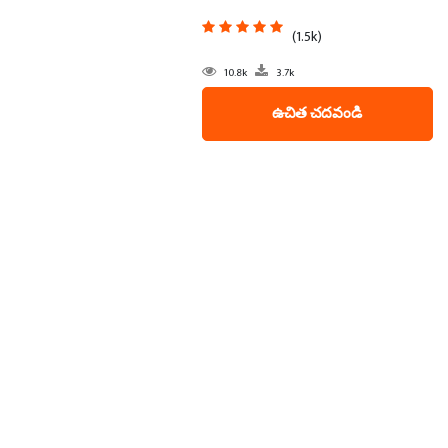
(1.5k)
10.8k
3.7k
ఉచిత చదవండి