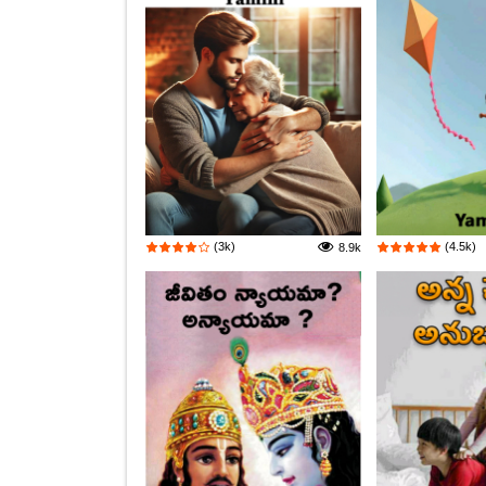
(3k)
(4.5k)
8.9k