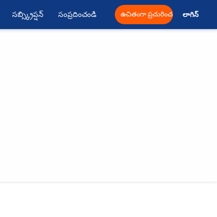
సబ్స్క్రిప్షన్
సంప్రదించండి
ఉచితంగా ప్రచురించండి
లాగిన్ 