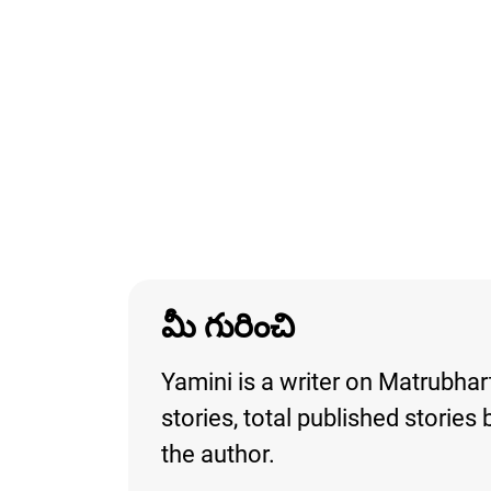
మీ గురించి
Yamini is a writer on Matrubhar
stories, total published storie
the author.