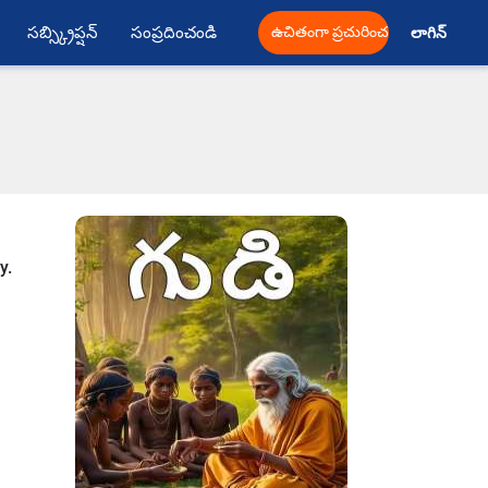
సబ్స్క్రిప్షన్
సంప్రదించండి
ఉచితంగా ప్రచురించండి
లాగిన్ 
y.