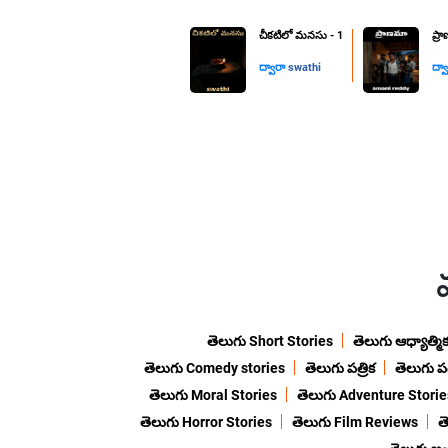
చీకటిలో మనసు - 1
ప్ర
ద్వారా
swathi
ద్వ
తెలుగు Short Stories
తెలుగు ఆధ్యాత్మి
తెలుగు Comedy stories
తెలుగు పత్రిక
తెలుగు ప
తెలుగు Moral Stories
తెలుగు Adventure Storie
తెలుగు Horror Stories
తెలుగు Film Reviews
త