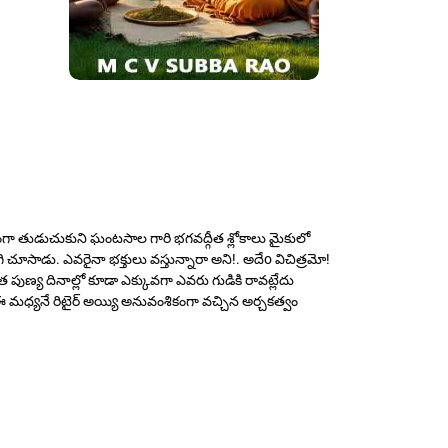
రంగా తుడుచుకుని ఘంటసాల గారి భగవద్గీత శ్లోకాలు మైకులో
ి చూసాడు. ఎవరైనా భక్తులు వస్తున్నారా అని!. అదేo విచిత్రమో!
ుణ్య దినాల్లో కూడా ఎక్కువగా ఎవరు గుడికి రావట్లేదు
ధ్యనే రిటైర్ అయ్యి అనువంశికంగా వచ్చిన అర్చకత్వం