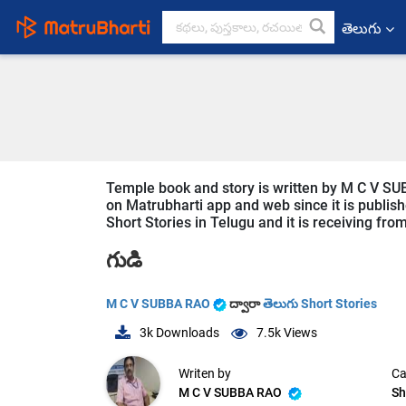
తెలుగు
Temple book and story is written by M C V SUB
on Matrubharti app and web since it is publishe
Short Stories in Telugu and it is receiving fro
గుడి
M C V SUBBA RAO
ద్వారా
తెలుగు Short Stories
3k
Downloads
7.5k
Views
Writen by
Ca
M C V SUBBA RAO
Sh