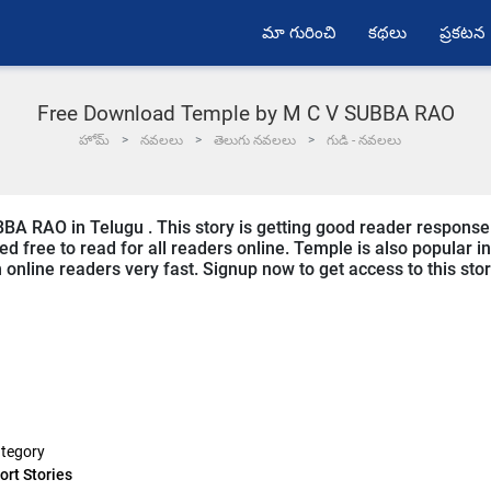
మా గురించి
కథలు
ప్రకటన
Free Download Temple by M C V SUBBA RAO
హోమ్
నవలలు
తెలుగు నవలలు
గుడి - నవలలు
BA RAO in Telugu . This story is getting good reader response
d free to read for all readers online. Temple is also popular in
m online readers very fast. Signup now to get access to this stor
tegory
ort Stories