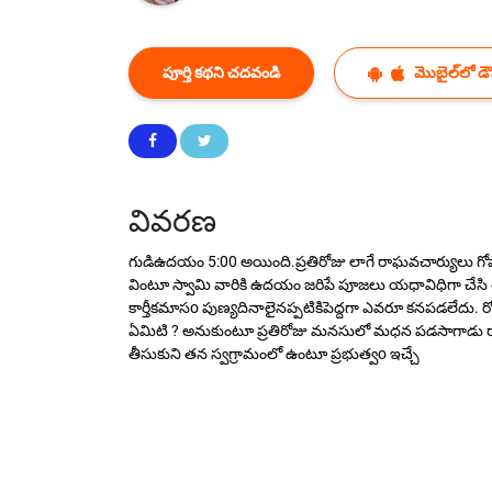
పూర్తి కథని చదవండి
మొబైల్‌లో డౌన
వివరణ
గుడిఉదయం 5:00 అయింది.ప్రతిరోజు లాగే రాఘవచార్యులు గోపాల
వింటూ స్వామి వారికి ఉదయం జరిపే పూజలు యధావిధిగా చేసి తన ఇం
కార్తీకమాసo పుణ్యదినాలైనప్పటికిపెద్దగా ఎవరూ కనపడలేదు. 
ఏమిటి ? అనుకుంటూ ప్రతిరోజు మనసులో మధన పడసాగాడు రాఘవ
తీసుకుని తన స్వగ్రామంలో ఉంటూ ప్రభుత్వo ఇచ్చే