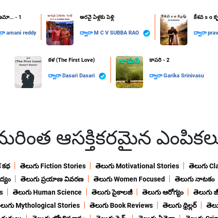
ాణమా... - 1
అరవై ఏళ్లకు పెళ్లి
కేశవ s o కృష
ారా
amani reddy
ద్వారా
M C V SUBBA RAO
ద్వారా
pra
కళ (The First Love)
కాపరి - 2
ద్వారా
Dasari Dasari
ద్వారా
Garika Srinivasu
మరింత ఆసక్తికరమైన ఎంపికల
క కథ
తెలుగు Fiction Stories
తెలుగు Motivational Stories
తెలుగు Cl
ద్యం
తెలుగు ప్రయాణ వివరణ
తెలుగు Women Focused
తెలుగు నాటకం
s
తెలుగు Human Science
తెలుగు సైకాలజీ
తెలుగు ఆరోగ్యం
తెలుగు జీ
ెలుగు Mythological Stories
తెలుగు Book Reviews
తెలుగు థ్రిల్లర్
తెల