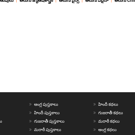
ంతువులు
తెలుగు జ్యోతిషశాస్త్రం
తెలుగు సైన్స్
తెలుగు ఏదైనా
తెలుగు Cri
ఆంగ్ల పుస్తకాలు
హిందీ కథలు
హిందీ పుస్తకాలు
గుజరాతీ కథలు
ు
గుజరాతీ పుస్తకాలు
మరాఠీ కథలు
మరాఠీ పుస్తకాలు
ఆంగ్ల కథలు