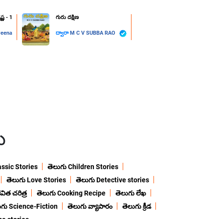
్ణ - 1
గురు దక్షిణ
veena
ద్వారా
M C V SUBBA RAO
ు
assic Stories
తెలుగు Children Stories
తెలుగు Love Stories
తెలుగు Detective stories
విత చరిత్ర
తెలుగు Cooking Recipe
తెలుగు లేఖ
ుగు Science-Fiction
తెలుగు వ్యాపారం
తెలుగు క్రీడ