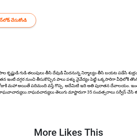
్‌లోడ్ చేసుకోండి
 కృష్ణుడి గుడి తలుపులు తీసి దేవుడి మీదనున్న నిర్మాల్యం తీసి బయట పడేసి శుభ్
టి దగ్గర నుంచి తీసుకొచ్చిన పాలు పళ్ళు నైవేద్యం పెట్టి ఒక్కసారిగా వీధిలోకి తొంగ
రోజుకి మహా అయితే పదిమంది వస్తే గొప్ప. అదేమిటి ఇది అతి పురాతన దేవాలయం. ఇంత ప
ాచార్యులు.రాఘవచార్యులు తెలుగు మాస్టారుగా 35 సంవత్సరాలు సర్వీస్ చేసి ఈ మ
More Likes This