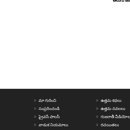
తెలుగు జ
మా గురించి
ఉత్తమ కథలు
సంప్రదించండి
ఉత్తమ నవలలు
ప్రైవసీ పాలసీ
గుజరాతీ వీడియోల
వాడుక నియమాలు
రచయితలు