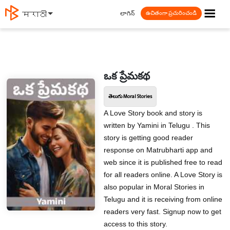
☰
లాగిన్
मराठी
ఉచితంగా ప్రచురించండి
ఒక ప్రేమకథ
తెలుగు Moral Stories
A Love Story book and story is
written by Yamini in Telugu . This
story is getting good reader
response on Matrubharti app and
web since it is published free to read
for all readers online. A Love Story is
also popular in Moral Stories in
Telugu and it is receiving from online
readers very fast. Signup now to get
access to this story.