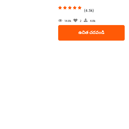
(4.5k)
14.8k
2
4.8k
ఉచిత చదవండి