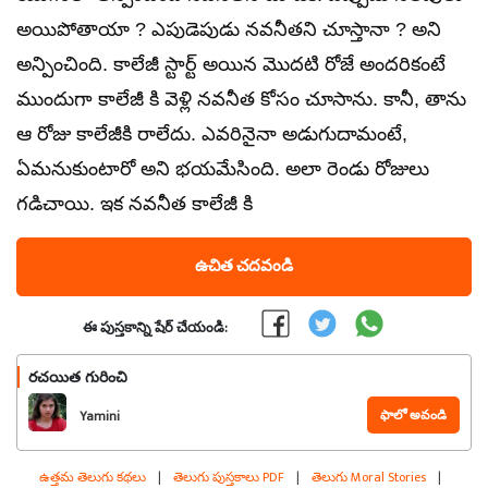
అయిపోతాయా ? ఎపుడెపుడు నవనీతని చూస్తానా ? అని
అన్పించింది. కాలేజీ స్టార్ట్ అయిన మొదటి రోజే అందరికంటే
ముందుగా కాలేజీ కి వెళ్లి నవనీత కోసం చూసాను. కానీ, తాను
ఆ రోజు కాలేజీకి రాలేదు. ఎవరినైనా అడుగుదామంటే,
ఏమనుకుంటారో అని భయమేసింది. అలా రెండు రోజులు
గడిచాయి. ఇక నవనీత కాలేజీ కి
ఉచిత చదవండి
ఈ పుస్తకాన్ని షేర్ చేయండి:
రచయిత గురించి
ఫాలో అవండి
Yamini
ఉత్తమ తెలుగు కథలు
|
తెలుగు పుస్తకాలు PDF
|
తెలుగు Moral Stories
|