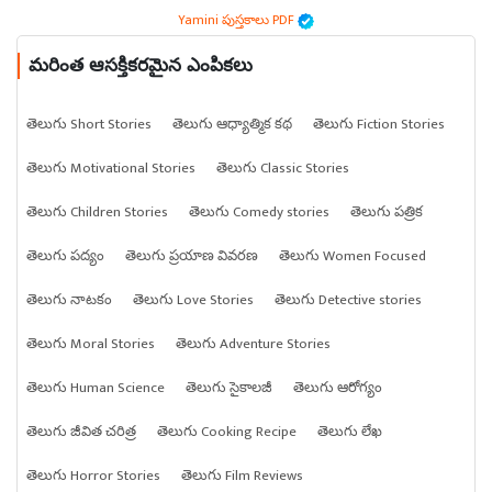
Yamini పుస్తకాలు PDF
మరింత ఆసక్తికరమైన ఎంపికలు
తెలుగు Short Stories
తెలుగు ఆధ్యాత్మిక కథ
తెలుగు Fiction Stories
తెలుగు Motivational Stories
తెలుగు Classic Stories
తెలుగు Children Stories
తెలుగు Comedy stories
తెలుగు పత్రిక
తెలుగు పద్యం
తెలుగు ప్రయాణ వివరణ
తెలుగు Women Focused
తెలుగు నాటకం
తెలుగు Love Stories
తెలుగు Detective stories
తెలుగు Moral Stories
తెలుగు Adventure Stories
తెలుగు Human Science
తెలుగు సైకాలజీ
తెలుగు ఆరోగ్యం
తెలుగు జీవిత చరిత్ర
తెలుగు Cooking Recipe
తెలుగు లేఖ
తెలుగు Horror Stories
తెలుగు Film Reviews