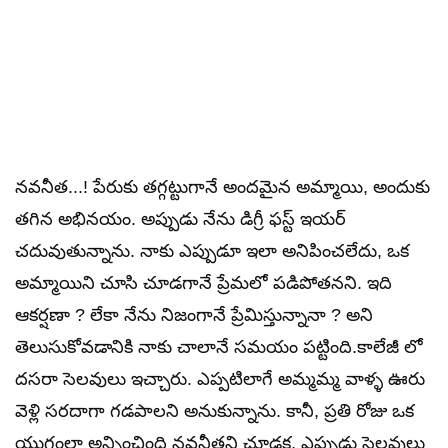
నవనీత...! పేరుకు తగ్గట్టుగానే అందమైన అమ్మాయి, అందుకు
తగిన అభినయం. అప్పుడు నేను డిగ్రీ ఫస్ట్ ఇయర్
చదువుతున్నాను. నాకు ఎప్పుడూ ఇలా అనిపించలేదు, ఒక
అమ్మాయిని చూసి చూడగానే ప్రేమలో పడిపోతనని. ఇది
ఆకర్షణా ? లేకా నేను నిజంగానే ప్రేమిస్తున్నానా ? అని
తెలుసుకోవడానికి నాకు చాలానే సమయం పట్టింది.కాలేజీ లో
దసరా సెలవులు ఇచ్చారు. ఎప్పటిలాగే అమ్మమ్మ వాళ్ళ ఊరు
వెళ్లి సరదాగా గడపాలని అనుకున్నాను. కానీ, ప్రతి రోజు ఒక
యుగంలా అన్పించింది నవనీతని చూడక. ఎప్పుడు సెలవులు