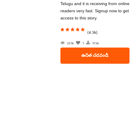
Telugu and it is receiving from online
readers very fast. Signup now to get
access to this story.
(4.5k)
25.1k
1
11.5k
ఉచిత చదవండి