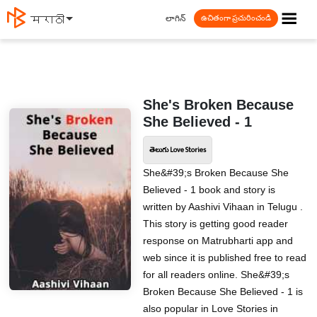
☰
లాగిన్
मराठी
ఉచితంగా ప్రచురించండి
She's Broken Because
She Believed ️️- 1
తెలుగు Love Stories
She&#39;s Broken Because She
Believed ️️- 1 book and story is
written by Aashivi Vihaan in Telugu .
This story is getting good reader
response on Matrubharti app and
web since it is published free to read
for all readers online. She&#39;s
Broken Because She Believed ️️- 1 is
also popular in Love Stories in