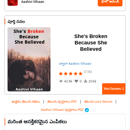
ఫాలో అవండి
Aashivi Vihaan
పూర్తి నవల
She's Broken
Because She
Believed
ద్వారా Aashivi Vihaan
(7.5k)
42.9k
0
20.5k
Total Episodes : 2
ఉత్తమ తెలుగు కథలు
|
తెలుగు పుస్తకాలు PDF
|
తెలుగు Love Stories
|
Aashivi Vihaan పుస్తకాలు PDF
మరింత ఆసక్తికరమైన ఎంపికలు