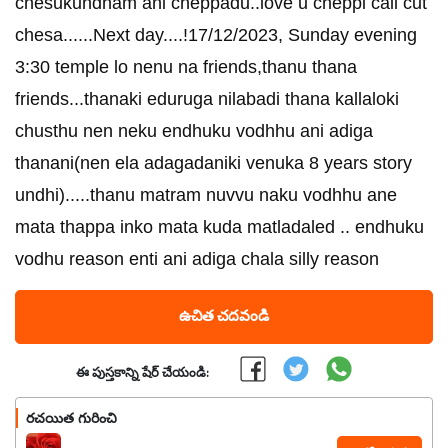
chesukundham ani cheppadu..love u cheppi call cut
chesa......️Next day....!17/12/2023, Sunday evening
3:30 temple lo nenu na friends,thanu thana
friends...thanaki eduruga nilabadi thana kallaloki
chusthu nen neku endhuku vodhhu ani adiga
thanani(nen ela adagadaniki venuka 8 years story
undhi).....thanu matram nuvvu naku vodhhu ane
mata thappa inko mata kuda matladaled .. endhuku
vodhu reason enti ani adiga chala silly reason
ఉచిత చదవండి
ఈ పుస్తకాన్ని షేర్ చేయండి:
రచయిత గురించి