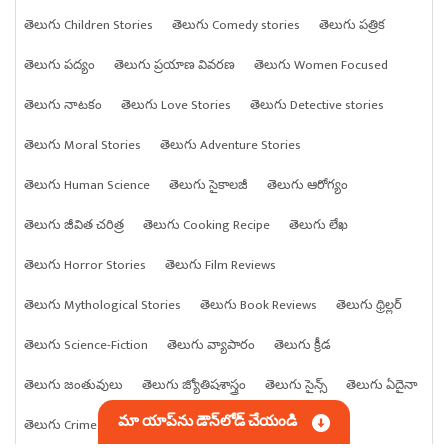
తెలుగు Children Stories
తెలుగు Comedy stories
తెలుగు పత్రిక
తెలుగు పద్యం
తెలుగు ప్రయాణ వివరణ
తెలుగు Women Focused
తెలుగు నాటకం
తెలుగు Love Stories
తెలుగు Detective stories
తెలుగు Moral Stories
తెలుగు Adventure Stories
తెలుగు Human Science
తెలుగు సైకాలజీ
తెలుగు ఆరోగ్యం
తెలుగు జీవిత చరిత్ర
తెలుగు Cooking Recipe
తెలుగు లేఖ
తెలుగు Horror Stories
తెలుగు Film Reviews
తెలుగు Mythological Stories
తెలుగు Book Reviews
తెలుగు థ్రిల్లర్
తెలుగు Science-Fiction
తెలుగు వ్యాపారం
తెలుగు క్రీడ
తెలుగు జంతువులు
తెలుగు జ్యోతిషశాస్త్రం
తెలుగు సైన్స్
తెలుగు ఏదైనా
మా యాప్‌ను డౌన్‌లోడ్ చేయండి
తెలుగు Crime stories