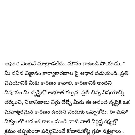
అఘోరి వెంటనే మాట్లాడలేదు. మౌనం గాఉండి పోయాడు. “
మీ నవీన విజ్ఞానం కార్యాకారణాల పై ఆధార పడుతుంది. ప్రతి
విషయానికి మీకు కారణం కావాలి. కారణానికి అందని
విషయం మీ దృష్టిలో అభూత కల్పన. ప్రతి చిన్న విషయాన్ని
తర్కించి, నిజానిజాలు నిగ్గు తేల్చే మీరు ఈ అనంత సృష్టికి ఒక
మహత్తరమైన కారణం ఉందని ఎందుకు ఒప్పుకోరు. ఈ మహా
విశ్వం లో అనంత కాలం నుండి వాటి వాటి నిర్దిష్ట కక్ష్యల్లో
క్రమం తప్పకుండా పరిభ్రమించే కోటానుకోట్ల గ్రహ నక్షత్రాలు ,