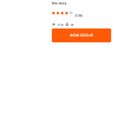
this story.
(1.5k)
12.5k
6k
ఉచిత చదవండి