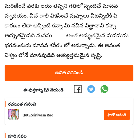
మరణించే వరకు లయ తప్పని గతిలో స్పందిచే మానవ
హృదయం. వీచే గాలి వికసించే పుష్పాలు వీటన్నిటికి ఏ
కారణం లేదా అన్నింటి కన్నా మీ నవీన విజ్ఞానాని కన్నా
అద్భుతమైనది మనసు. ------అంత అద్భుతమైన మనసును
భగవంతుడు మానవ శరీరం లో అమర్చాడు. ఈ అనంత
విశ్వం లోనే మానవుడిది అత్యుత్తమమైన సృష్టి.
ఉచిత చదవండి
ఈ పుస్తకాన్ని షేర్ చేయండి:
రచయిత గురించి
ఫాలో అవండి
LRKS.Srinivasa Rao
పూర్తి నవల