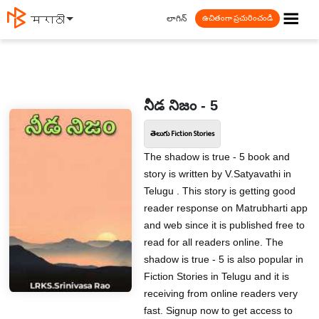
☰
లాగిన్
मराठी
ఉచితంగా ప్రచురించండి
నీడ నిజం - 5
తెలుగు Fiction Stories
The shadow is true - 5 book and
story is written by V.Satyavathi in
Telugu . This story is getting good
reader response on Matrubharti app
and web since it is published free to
read for all readers online. The
shadow is true - 5 is also popular in
Fiction Stories in Telugu and it is
receiving from online readers very
fast. Signup now to get access to