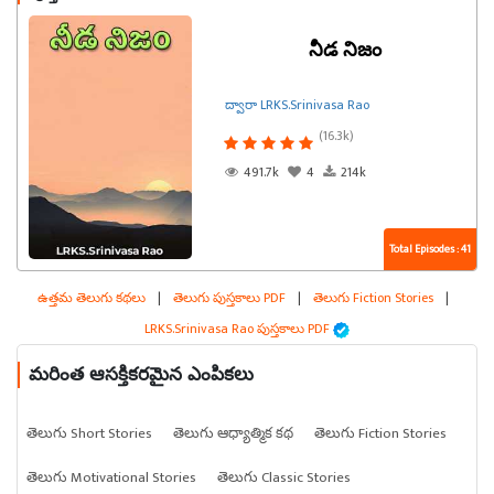
నీడ నిజం
ద్వారా LRKS.Srinivasa Rao
(16.3k)
491.7k
4
214k
Total Episodes : 41
ఉత్తమ తెలుగు కథలు
|
తెలుగు పుస్తకాలు PDF
|
తెలుగు Fiction Stories
|
LRKS.Srinivasa Rao పుస్తకాలు PDF
మరింత ఆసక్తికరమైన ఎంపికలు
తెలుగు Short Stories
తెలుగు ఆధ్యాత్మిక కథ
తెలుగు Fiction Stories
తెలుగు Motivational Stories
తెలుగు Classic Stories