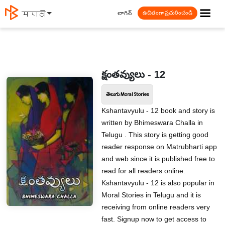
☰
లాగిన్
मराठी
ఉచితంగా ప్రచురించండి
క్షంతవ్యులు - 12
తెలుగు Moral Stories
Kshantavyulu - 12 book and story is
written by Bhimeswara Challa in
Telugu . This story is getting good
reader response on Matrubharti app
and web since it is published free to
read for all readers online.
Kshantavyulu - 12 is also popular in
Moral Stories in Telugu and it is
receiving from online readers very
fast. Signup now to get access to