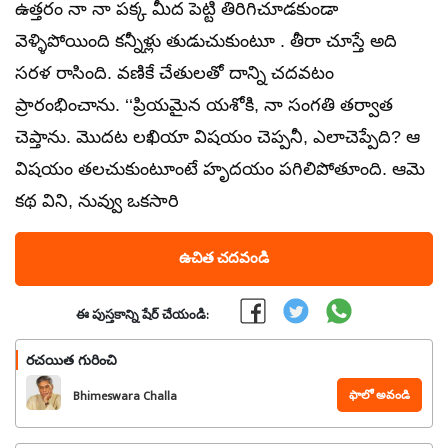
ఉత్తరం నా నా పక్క మీద పెట్టి తిరిగిచూడకుండా
వెళ్ళిపోయింది కన్నీళ్లు తుడుచుకుంటూ . తీరా చూస్తే అది
సరళ రాసింది. వణికే చేతులతో దాన్ని చదవటం
ప్రారంభించాను. ‘‘ప్రియమైన యశోకి, నా సంగతి తర్వాత
చెప్తాను. మొదట లఖియా విషయం చెప్పనీ, ఎలాచెప్పేది? ఆ
విషయం తలచుకుంటూంటే హృద‌యం పగిలిపోతూంది. ఆమె
కథ విని, నువ్వు ఒకసారి
ఉచిత చదవండి
ఈ పుస్తకాన్ని షేర్ చేయండి:
రచయిత గురించి
ఫాలో అవండి
Bhimeswara Challa