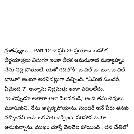
క్షంతవ్యులు – Part 12 చాప్టర్ 29 ప్రయాణ బడలిక
తీర్థయాత్రలు విసుగూ ఇంకా తీరక ఆమరునాటి మధ్యాహ్నం
నేను నిద్ర పోతుంటే. యశో గదిలోకి ‘‘బాదల్ బా బూ. బాదల్
బాబూ’’ అంటూ అరచినట్లుగా వచ్చింది. ‘‘ఏమిటి సుందరీ,
ఏమైంది ?’’ అన్నాను నిద్రమత్తు ఇంకా వదలలేదు.
‘‘ఇంకెప్పుడూ అలాగా అలా పిలవకండి,‘‘అంది తను చెవులు
మూసుకుని. నేను ఆశ్చర్యపోయాను. సుందరీ అనే పేరు తనకు
నచ్చిందని ఆమే ఒక సారి చెప్పింది. పరిహాసమేమో
అనుకున్నాను. ముఖం చూస్తే వెలవెల పోయింది . తన చేతిలో