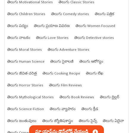
తెలుగు Motivational Stories
తెలుగు Classic Stories
తెలుగు Children Stories
తెలుగు Comedy stories
తెలుగు పత్రిక
తెలుగు పద్యం
తెలుగు ప్రయాణ వివరణ
తెలుగు Women Focused
తెలుగు నాటకం
తెలుగు Love Stories
తెలుగు Detective stories
తెలుగు Moral Stories
తెలుగు Adventure Stories
తెలుగు Human Science
తెలుగు సైకాలజీ
తెలుగు ఆరోగ్యం
తెలుగు జీవిత చరిత్ర
తెలుగు Cooking Recipe
తెలుగు లేఖ
తెలుగు Horror Stories
తెలుగు Film Reviews
తెలుగు Mythological Stories
తెలుగు Book Reviews
తెలుగు థ్రిల్లర్
తెలుగు Science-Fiction
తెలుగు వ్యాపారం
తెలుగు క్రీడ
తెలుగు జంతువులు
తెలుగు జ్యోతిషశాస్త్రం
తెలుగు సైన్స్
తెలుగు ఏదైనా
మా యాప్‌ను డౌన్‌లోడ్ చేయండి
తెలుగు Crime stories