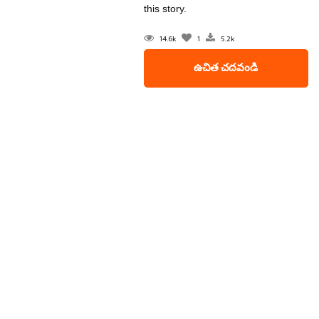
this story.
14.6k
1
5.2k
ఉచిత చదవండి