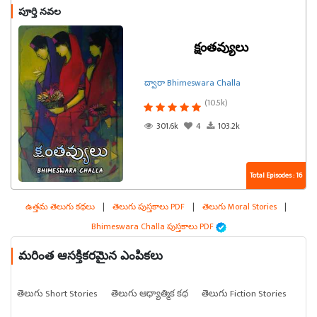
పూర్తి నవల
క్షంతవ్యులు
ద్వారా Bhimeswara Challa
(10.5k)
301.6k
4
103.2k
Total Episodes : 16
ఉత్తమ తెలుగు కథలు
|
తెలుగు పుస్తకాలు PDF
|
తెలుగు Moral Stories
|
Bhimeswara Challa పుస్తకాలు PDF
మరింత ఆసక్తికరమైన ఎంపికలు
తెలుగు Short Stories
తెలుగు ఆధ్యాత్మిక కథ
తెలుగు Fiction Stories