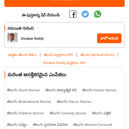
ఈ పుస్తకాన్ని షేర్ చేయండి:
రచయిత గురించి
ఫాలో అవండి
Dinakar Reddy
ఉత్తమ తెలుగు కథలు
|
తెలుగు పుస్తకాలు PDF
|
తెలుగు Spiritual Stories
|
Dinakar Reddy పుస్తకాలు PDF
మరింత ఆసక్తికరమైన ఎంపికలు
తెలుగు Short Stories
తెలుగు ఆధ్యాత్మిక కథ
తెలుగు Fiction Stories
తెలుగు Motivational Stories
తెలుగు Classic Stories
తెలుగు Children Stories
తెలుగు Comedy stories
తెలుగు పత్రిక
తెలుగు పద్యం
తెలుగు ప్రయాణ వివరణ
తెలుగు Women Focused