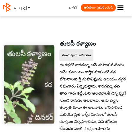
☰
లాగిన్
मराठी
ఉచితంగా ప్రచురించండి
తులసీ కళ్యాణం
తెలుగు Spiritual Stories
ఈ కథలో శారదమ్మ అనే మహిళ మరియు
ఆమె కుటుంబం కార్తీక మాసంలో వన
భోజనాలకు శ్రీ మహావిష్ణువు ఆలయం దగ్గర
సమచారం ఏర్పరుస్తారు. శారదమ్మ తన
తాత గారు కట్టించిన ఆలయానికి చిన్నప్పటి
నుంచి రావడం అలవాటు. ఆమె పెళ్లైన
తర్వాత కూడా ఈ అలవాటు కొనసాగింది
మరియు ప్రతి కార్తీక మాసంలో తులసీ
కళ్యాణం నిర్వహించడం, వన భోజనం
చేయడం వంటి సంప్రదాయాలను