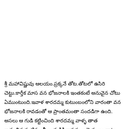
శ్రీ మహావిష్ణువు ఆలయం.ప్రక్కనే తోట.తోటలో ఉసిరి
చెట్టు.కార్తీక మాస వన భోజనాలకి ఇంతకంటే అనువైన చోటు
ఏముంటుంది.ఇవాళ శారదమ్మ కుటుంబంలోని వారంతా వన
భోజనాలకి రావడంతో ఆ ప్రాంతమంతా సందడిగా ఉంది.
అసలు ఆ గుడి కట్టించింది శారదమ్మ వాళ్ళ తాత