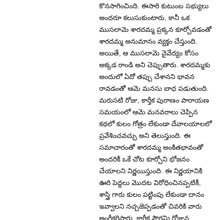
కొనసాగించింది. ఈసారి కుటుంబ సభ్యులు
అందరూ కలుసుకుంటారు, కానీ ఒక
ముసలామె శారదమ్మ ప్రక్కన కూర్చోవడంతో
శారదమ్మ అనుమానం వ్యక్తం చేస్తుంది.
అయితే, ఆ ముసలామె నైవేద్యం కోసం
అక్కడ రాండి అని చెప్పుతారు. శారదమ్మకు
అందులో ఏదో తప్పు చేశానని భావన
రావడంతో ఆమె మనసు బాధ పడుతుంది.
మరుసటి రోజు, కార్తీక పురాణం పారాయణ
సమయంలో ఆమె మనవరాలు చెప్పిన
కథలో కులం గోత్రం లేకుండా దేవాలయాలలో
ప్రవేశించవచ్చు అని తెలుస్తుంది. ఈ
సమాచారంతో శారదమ్మ అంకితభావంతో
అందరికీ ఒకే చోట కూర్చోని భోజనం
చేయాలని నిర్ణయిస్తుంది. ఈ నిర్ణయానికి
ఊరి పెద్దలు మొదట విరోధించినప్పటికీ,
శాస్త్రి గారు కులం పట్టింపు లేకుండా దానం
ఇవ్వాలని నచ్చజెప్పడంతో చివరికి వారు
అంగీకరిస్తారు. కార్తీక పౌర్ణమి రోజున,