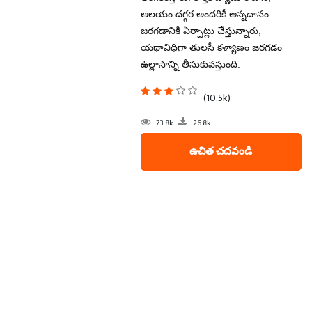
ఆలయం దగ్గర అందరికీ అన్నదానం
జరగడానికి ఏర్పాట్లు చేస్తున్నారు,
యథావిధిగా తులసీ కళ్యాణం జరగడం
ఉల్లాసాన్ని తీసుకువస్తుంది.
(10.5k)
73.8k
26.8k
ఉచిత చదవండి