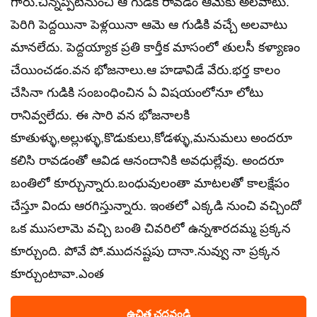
గారు.చిన్నప్పటినుంచీ ఆ గుడికి రావడం ఆమెకు అలవాటు.
పెరిగి పెద్దయినా పెళ్లయినా ఆమె ఆ గుడికి వచ్చే అలవాటు
మానలేదు. పెద్దయ్యాక ప్రతి కార్తీక మాసంలో తులసీ కళ్యాణం
చేయించడం.వన భోజనాలు.ఆ హడావిడే వేరు.భర్త కాలం
చేసినా గుడికి సంబంధించిన ఏ విషయంలోనూ లోటు
రానివ్వలేదు. ఈ సారి వన భోజనాలకి
కూతుళ్ళు,అల్లుళ్ళు,కొడుకులు,కోడళ్ళు,మనుమలు అందరూ
కలిసి రావడంతో ఆవిడ ఆనందానికి అవధుల్లేవు. అందరూ
బంతిలో కూర్చున్నారు.బంధువులంతా మాటలతో కాలక్షేపం
చేస్తూ విందు ఆరగిస్తున్నారు. ఇంతలో ఎక్కడి నుంచి వచ్చిందో
ఒక ముసలామె వచ్చి బంతి చివరిలో ఉన్నశారదమ్మ ప్రక్కన
కూర్చుంది. పోవే పో.ముదనష్టపు దానా.నువ్వు నా ప్రక్కన
కూర్చుంటావా.ఎంత
ఉచిత చదవండి