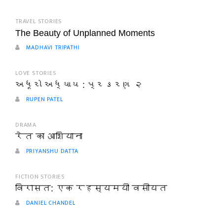
TRAVEL STORIES
The Beauty of Unplanned Moments
MADHAVI TRIPATHI
LOVE STORIES
અધૂરો અધ્યાય : પ્રકરણ ૨
RUPEN PATEL
DRAMA
रेत का आशियाना
PRIYANSHU DATTA
FICTION STORIES
विरासत: एक रहस्यमयी वसीयत
DANIEL CHANDEL