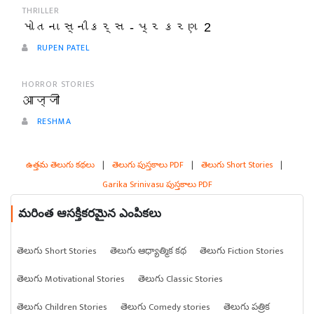
THRILLER
મોતના સ્નીકર્સ - પ્રકરણ 2
RUPEN PATEL
HORROR STORIES
आज्जी
RESHMA
ఉత్తమ తెలుగు కథలు
|
తెలుగు పుస్తకాలు PDF
|
తెలుగు Short Stories
|
Garika Srinivasu పుస్తకాలు PDF
మరింత ఆసక్తికరమైన ఎంపికలు
తెలుగు Short Stories
తెలుగు ఆధ్యాత్మిక కథ
తెలుగు Fiction Stories
తెలుగు Motivational Stories
తెలుగు Classic Stories
తెలుగు Children Stories
తెలుగు Comedy stories
తెలుగు పత్రిక