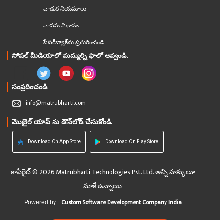
వాడుక నియమాలు
వాపసు విధానం
పేపర్‌బ్యాక్‌ను ప్రచురించండి
సోషల్ మీడియాలో మమ్మల్ని ఫాలో అవ్వండి.
సంప్రదించండి
info@matrubharti.com
మొబైల్ యాప్ ను డౌన్‌లోడ్ చేసుకోండి.
Download On App Store
Download On Play Store
కాపీరైట్ © 2026 Matrubharti Technologies Pvt. Ltd. అన్ని హక్కులూ
మాకే ఉన్నాయి
Custom Software Development Company India
Powered by :