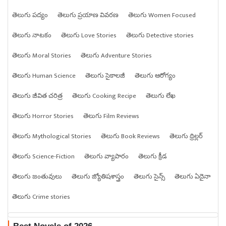
తెలుగు పద్యం
తెలుగు ప్రయాణ వివరణ
తెలుగు Women Focused
తెలుగు నాటకం
తెలుగు Love Stories
తెలుగు Detective stories
తెలుగు Moral Stories
తెలుగు Adventure Stories
తెలుగు Human Science
తెలుగు సైకాలజీ
తెలుగు ఆరోగ్యం
తెలుగు జీవిత చరిత్ర
తెలుగు Cooking Recipe
తెలుగు లేఖ
తెలుగు Horror Stories
తెలుగు Film Reviews
తెలుగు Mythological Stories
తెలుగు Book Reviews
తెలుగు థ్రిల్లర్
తెలుగు Science-Fiction
తెలుగు వ్యాపారం
తెలుగు క్రీడ
తెలుగు జంతువులు
తెలుగు జ్యోతిషశాస్త్రం
తెలుగు సైన్స్
తెలుగు ఏదైనా
తెలుగు Crime stories