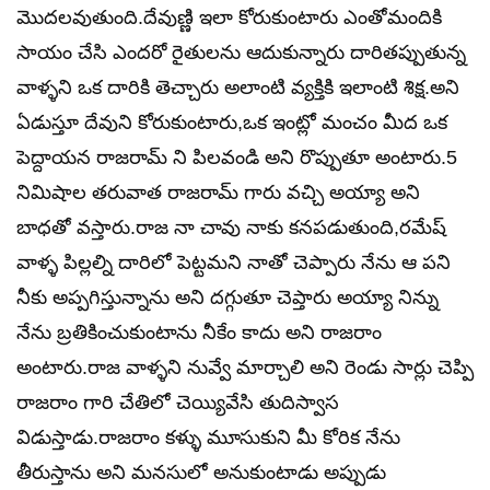
మొదలవుతుంది.దేవుణ్ణి ఇలా కోరుకుంటారు ఎంతోమందికి
సాయం చేసి ఎందరో రైతులను ఆదుకున్నారు దారితప్పుతున్న
వాళ్ళని ఒక దారికి తెచ్చారు అలాంటి వ్యక్తికి ఇలాంటి శిక్ష.అని
ఏడుస్తూ దేవుని కోరుకుంటారు,ఒక ఇంట్లో మంచం మీద ఒక
పెద్దాయన రాజరామ్ ని పిలవండి అని రొప్పుతూ అంటారు.5
నిమిషాల తరువాత రాజరామ్ గారు వచ్చి అయ్యా అని
బాధతో వస్తారు.రాజ నా చావు నాకు కనపడుతుంది,రమేష్
వాళ్ళ పిల్లల్ని దారిలో పెట్టమని నాతో చెప్పారు నేను ఆ పని
నీకు అప్పగిస్తున్నాను అని దగ్గుతూ చెప్తారు అయ్యా నిన్ను
నేను బ్రతికించుకుంటాను నీకేం కాదు అని రాజరాం
అంటారు.రాజ వాళ్ళని నువ్వే మార్చాలి అని రెండు సార్లు చెప్పి
రాజరాం గారి చేతిలో చెయ్యివేసి తుదిస్వాస
విడుస్తాడు.రాజరాం కళ్ళు మూసుకుని మీ కోరిక నేను
తీరుస్తాను అని మనసులో అనుకుంటాడు అప్పుడు