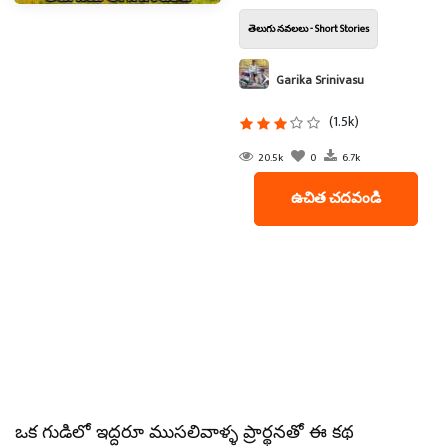
తెలుగు నవలలు - Short Stories
Garika Srinivasu
(1.5k)
20.5k
0
6.7k
ఉచిత చదవండి
ఒక గుడిలో ఇద్దరూ ముసలివాళ్ళ ప్రార్థనతో ఈ కథ