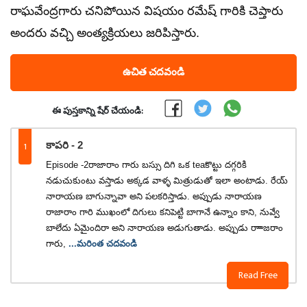
రాఘవేంద్రగారు చనిపోయిన విషయం రమేష్ గారికి చెప్తారు
అందరు వచ్చి అంత్యక్రియలు జరిపిస్తారు.
ఉచిత చదవండి
ఈ పుస్తకాన్ని షేర్ చేయండి:
1
కాపరి - 2
Episode -2రాజారాం గారు బస్సు దిగి ఒక teaకొట్టు దగ్గరికి
నడుచుకుంటు వస్తాడు అక్కడ వాళ్ళ మిత్రుడుతో ఇలా అంటాడు. రేయ్
నారాయణ బాగున్నావా అని పలకరిస్తాడు. అప్పుడు నారాయణ
రాజారాం గారి ముఖంలో దిగులు కనిపెట్టి బాగానే ఉన్నాం కాని, నువ్వే
బాలేదు ఏమైందిరా అని నారాయణ అడుగుతాడు. అప్పుడు రాాాజరాం
గారు,
...మరింత చదవండి
Read Free