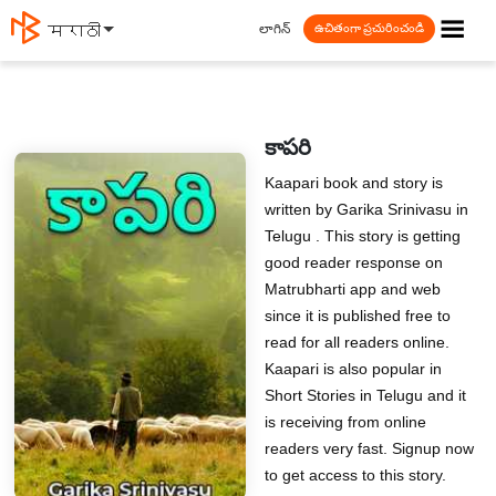
☰
లాగిన్
मराठी
ఉచితంగా ప్రచురించండి
కాపరి
Kaapari book and story is
written by Garika Srinivasu in
Telugu . This story is getting
good reader response on
Matrubharti app and web
since it is published free to
read for all readers online.
Kaapari is also popular in
Short Stories in Telugu and it
is receiving from online
readers very fast. Signup now
to get access to this story.