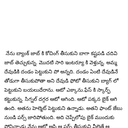
నేను బ్యాంక్ జాబ్ కి కోచింగ్ తీసుకుని బాగా కష్టపడి చదివి
జాబ్ తెచ్చుకున్న. మొదటి సారి ఇంటర్యూ కి వెళ్తున్న. అమ్మ
దేవుడికి దండం పెట్టుకుని పో అన్నది. దండం ఏంటి దేవుడినే
తోడుగా తీసుకుపోతా అని దేవుడి ఫోటో తీసుకుని బ్యాగ్ లో
పెట్టుకుని బయలుదేరాను. ఆటో ఎక్కాను.ఫేస్ కి స్కార్ఫ్
కట్టుకున్న. సిగ్నల్ దగ్గర ఆటో ఆగింది. ఆటో పక్కన బైక్ ఆగి
ఉంది. అతను హెల్మెట్ పెట్టుకుని ఉన్నాడు. అతని ఫాంట్ జేబు
నుండి పర్స్ జారిపోతుంది. అది చెప్పేలోపు బైక్ ముందుకు
పోనిచ్చాడు నేను ఆటో ఆపి ఆ పర్స్ తీసుకుని వీలైతే ఆ