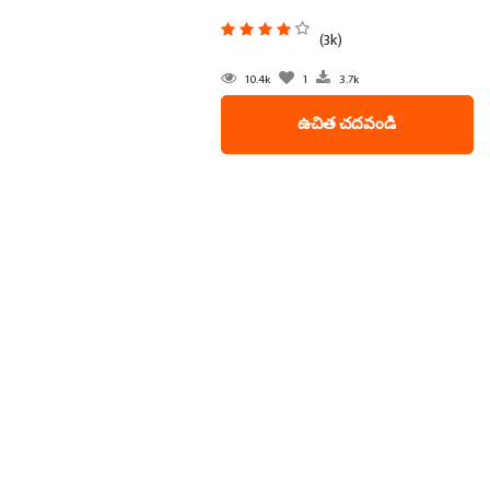
(3k)
10.4k
1
3.7k
ఉచిత చదవండి