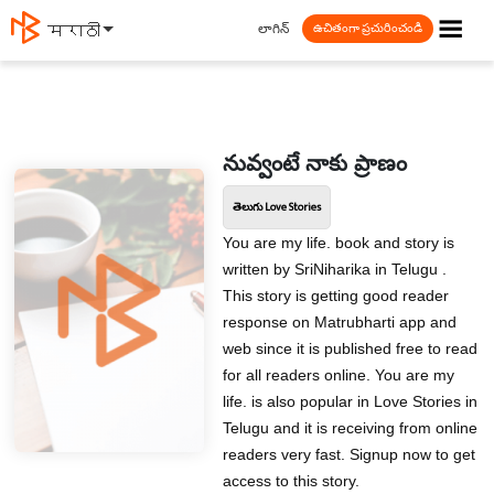
☰
లాగిన్
मराठी
ఉచితంగా ప్రచురించండి
నువ్వంటే నాకు ప్రాణం
తెలుగు Love Stories
You are my life. book and story is
written by SriNiharika in Telugu .
This story is getting good reader
response on Matrubharti app and
web since it is published free to read
for all readers online. You are my
life. is also popular in Love Stories in
Telugu and it is receiving from online
readers very fast. Signup now to get
access to this story.