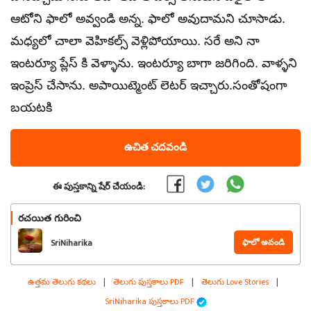
ఆటోని ఫాలో అవ్వండి అన్న. ఫాలో అవుదామని చూసాడు.
మధ్యలో చాలా వెహికల్స్ వెళ్లిపోయాయి. సరే అని నా
ఇంటర్యూ ప్లేస్ కి వెళ్ళాను. ఇంటర్యూ బాగా జరిగింది. వాళ్ళని
ఇంప్రెస్ చేసాను. అపాయిట్మెంట్ లెటర్ ఇచ్చారు.సంతోషంగా
బయటకి
ఉచిత చదవండి
ఈ పుస్తకాన్ని షేర్ చేయండి:
రచయిత గురించి
ఫాలో అవండి
SriNiharika
ఉత్తమ తెలుగు కథలు
|
తెలుగు పుస్తకాలు PDF
|
తెలుగు Love Stories
|
SriNiharika పుస్తకాలు PDF