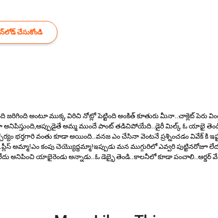
్‌లోడ్ చేసుకోండి
ది జరిగింది అంటూ ముక్క విరిచి నోట్లో పెట్టింది అంకిత్ కూతురు మీనా..చాక్లెట్ పెరు వ
గా అనిపిస్తుంది,ఆప్పుడైతే అమ్మ ముందే పాంట్ తడిచిపోయేది..డైరీ మిల్క్ ఓ యాభై తెండి
 భర్తగారి వంతు కూడా అయింది..వనజ ఎం చేసినా వెంటనే ప్రశ్నించడం వివేక్ కి ఇష
లీస్ అమ్మా!ఎం కంపు చెయ్యొద్దమ్మా!ఇప్పుడు మన ముగ్గురిలో ఎవ్వరి పుట్టినరోజూ లేద
దు అనిపించి యాభైరెండు అన్నాడు..ఓ డెబ్భై తెండి..కాలనీలో కూడా పంచాలి..ఆర్డర్ వేస