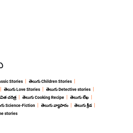
ు
assic Stories
తెలుగు Children Stories
తెలుగు Love Stories
తెలుగు Detective stories
విత చరిత్ర
తెలుగు Cooking Recipe
తెలుగు లేఖ
ుగు Science-Fiction
తెలుగు వ్యాపారం
తెలుగు క్రీడ
me stories