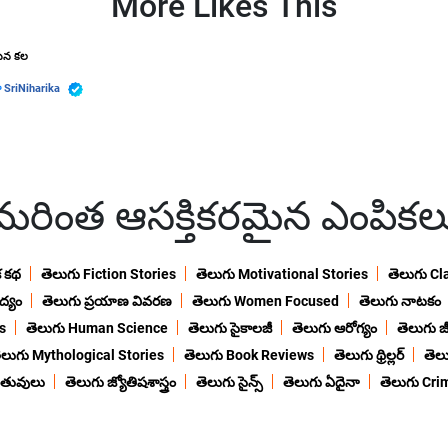
More Likes This
ైన కల
ా
SriNiharika
మరింత ఆసక్తికరమైన ఎంపికల
క కథ
తెలుగు Fiction Stories
తెలుగు Motivational Stories
తెలుగు Cl
ద్యం
తెలుగు ప్రయాణ వివరణ
తెలుగు Women Focused
తెలుగు నాటకం
s
తెలుగు Human Science
తెలుగు సైకాలజీ
తెలుగు ఆరోగ్యం
తెలుగు జీ
ెలుగు Mythological Stories
తెలుగు Book Reviews
తెలుగు థ్రిల్లర్
తెల
ంతువులు
తెలుగు జ్యోతిషశాస్త్రం
తెలుగు సైన్స్
తెలుగు ఏదైనా
తెలుగు Cri