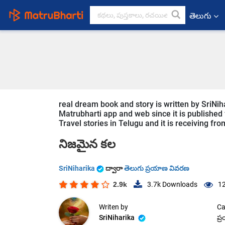
తెలుగు
real dream book and story is written by SriNih
Matrubharti app and web since it is published f
Travel stories in Telugu and it is receiving fr
నిజమైన కల
SriNiharika
ద్వారా
తెలుగు ప్రయాణ వివరణ
2.9k
3.7k
Downloads
12
Writen by
Ca
SriNiharika
ప్