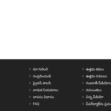
మా గురించి
ఉత్తమ కథలు
సంప్రదించండి
ఉత్తమ నవలలు
ప్రైవసీ పాలసీ
గుజరాతీ వీడియోల
వాడుక నియమాలు
రచయితలు
వాపసు విధానం
చిన్న వీడియో
FAQ
పేపర్‌బ్యాక్‌ను ప్ర