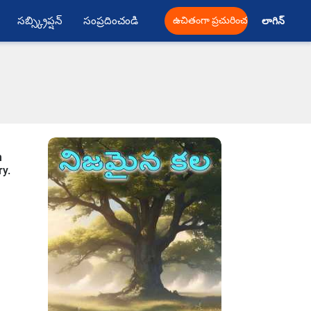
సబ్స్క్రిప్షన్
సంప్రదించండి
ఉచితంగా ప్రచురించండి
లాగిన్ 
n
ry.