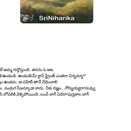
ింటే అమ్మ గుర్తొస్తుంది..తనను ఓ ఆట
!ఉండండి..ఉండండి!మీ క్లాస్ స్ట్రేంత్ ఎంతరా చిన్నమ్మా!?
్టం ఉండదు..ఆ పహేలీ తానే చేధించాలి
ు..పండుగ సీజన్కూడా కాదు..నీకు దణ్ణం ..నోర్ముయ్యరా!నువ్వు
ి లోపలికి వెళ్ళిపోయింది..లంచ్ బాగ్ ఏదిరా!పుస్తకాల బాగ్