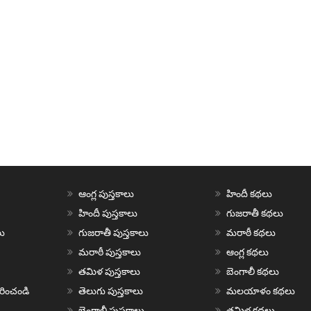
ఆంగ్ల పుస్తకాలు
హిందీ కథలు
హిందీ పుస్తకాలు
గుజరాతీ కథలు
ు
గుజరాతీ పుస్తకాలు
మరాఠీ కథలు
మరాఠీ పుస్తకాలు
ఆంగ్ల కథలు
తమిళ పుస్తకాలు
బెంగాలీ కథలు
చురించండి
తెలుగు పుస్తకాలు
మలయాళం కథలు
బెంగాలీ పుస్తకాలు
తమిళ కథలు