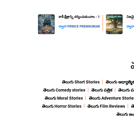
కాశీ క్షేత్రాన్ని దర్శించుకుందాం - 1
నిజమ
ద్వారా
PRINCE PREMKUMAR
ద్వార
తెలుగు Short Stories
తెలుగు ఆధ్యాత్మి
తెలుగు Comedy stories
తెలుగు పత్రిక
తెలుగు ప
తెలుగు Moral Stories
తెలుగు Adventure Storie
తెలుగు Horror Stories
తెలుగు Film Reviews
త
తెలుగు జ