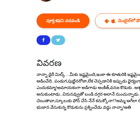
పూర్తి కథని చదవండి
మొబైల్‌లో డౌన
వివరణ
నాన్నా డైరీ మిల్క్ ...మీకు ఇష్టమైంది,ఇంకా ఈ కూతురికి ఇష్టమైం
ఆడించేది..పండుగ,పుట్టినరోజా,లేక చెప్పడానికి ఇప్పుడు ధైర్యం
ఎందుకమ్మా!అమాయకంగా అడిగాడు అంకిత్,వనజ కొడుకు..ఆశ్చర్యం
అనుకుంటాడు..చిరునవ్వుతో బండి దగ్గర అలానే నుంచున్నాడు..ప్
చెబుతావా,స్కూలుకు ఫోన్ చేసి నేనే కనుక్కోనా!?అమ్మ ఆగేలా లే
భుజాన వేసుకున్న కొడుకును ప్రశ్నించేడు.వద్దు నాన్నా!అతి