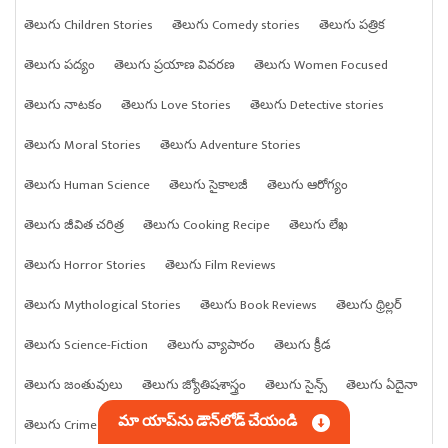
తెలుగు Children Stories
తెలుగు Comedy stories
తెలుగు పత్రిక
తెలుగు పద్యం
తెలుగు ప్రయాణ వివరణ
తెలుగు Women Focused
తెలుగు నాటకం
తెలుగు Love Stories
తెలుగు Detective stories
తెలుగు Moral Stories
తెలుగు Adventure Stories
తెలుగు Human Science
తెలుగు సైకాలజీ
తెలుగు ఆరోగ్యం
తెలుగు జీవిత చరిత్ర
తెలుగు Cooking Recipe
తెలుగు లేఖ
తెలుగు Horror Stories
తెలుగు Film Reviews
తెలుగు Mythological Stories
తెలుగు Book Reviews
తెలుగు థ్రిల్లర్
తెలుగు Science-Fiction
తెలుగు వ్యాపారం
తెలుగు క్రీడ
తెలుగు జంతువులు
తెలుగు జ్యోతిషశాస్త్రం
తెలుగు సైన్స్
తెలుగు ఏదైనా
మా యాప్‌ను డౌన్‌లోడ్ చేయండి
తెలుగు Crime stories