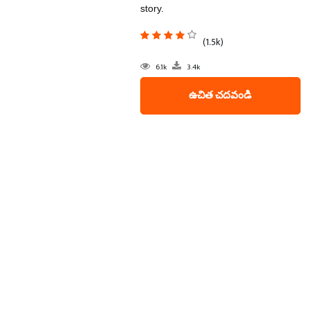
story.
(1.5k)
6.1k
3.4k
ఉచిత చదవండి