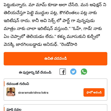
పెట్టుకున్నారు. మా మామ్ కూడా అలా చేసేది. మన అఫెక్షన్ ని
తెలియచేస్తూ పెట్టె ముద్దుల పట్ల, కౌగలింతలు పట్ల నాకు
ఇరిటేషన్ రాదు. కానీ అవి సెక్స్ లో పార్ట్ గా వున్నపుడు
మాత్రం నాకు చాలా ఇరిటేషన్ వస్తుంది." "ఓహ్, గాడ్! నాకు
ఏం చెప్పాలో తెలియడం లేదు." కళ్ళు మూసుకుని కుర్చీలో
వెనక్కి జారగిలబడ్డాడు అనిరుధ్. "రెండోసారి
ఉచిత చదవండి
ఈ పుస్తకాన్ని షేర్ చేయండి:
రచయిత గురించి
ఫాలో అవండి
sivaramakrishna kotra
పూర్తి నవల