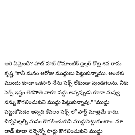
అరె ఏమైందీ? హాట్ హాట్ రొమాంటిక్ థ్రిల్లర్ కొట్ర శివ రామ
కృష్ణ "కానీ మనం ఆరోజు ముద్దులు పెట్టుకున్నాము. అంతకు
ముందు కూడా ఒకసారి నేను సెక్స్ లేకుండా వుండగలను, నీకు
సెక్స్ ఇష్టం లేకపోతె నాకూ వద్దు అన్నప్పుడు కూడా నువ్వు
నన్ను కౌగలించుకుని ముద్దు పెట్టుకున్నావు." "ముద్దు
పెట్టుకోవడం అన్నది కేవలం సెక్స్ లో పార్ట్ మాత్రమే కాదు.
చిన్నపిల్లల్ని మనం కౌగలించుకుని ముద్దుపెట్టుకుంటాం. మా
డాడ్ కూడా నన్నెన్నో సార్లు కౌగలించుకుని ముద్దు