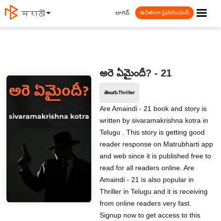
☰
లాగిన్
मराठी
ఉచితంగా ప్రచురించండి
అరె ఏమైందీ? - 21
తెలుగు Thriller
Are Amaindi - 21 book and story is
written by sivaramakrishna kotra in
Telugu . This story is getting good
reader response on Matrubharti app
and web since it is published free to
read for all readers online. Are
Amaindi - 21 is also popular in
Thriller in Telugu and it is receiving
from online readers very fast.
Signup now to get access to this