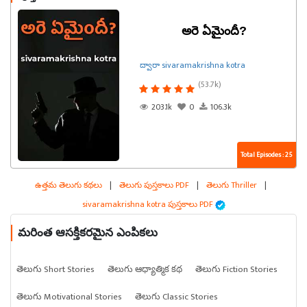
అరె ఏమైందీ?
ద్వారా sivaramakrishna kotra
(53.7k)
203.1k
0
106.3k
Total Episodes : 25
ఉత్తమ తెలుగు కథలు
|
తెలుగు పుస్తకాలు PDF
|
తెలుగు Thriller
|
sivaramakrishna kotra పుస్తకాలు PDF
మరింత ఆసక్తికరమైన ఎంపికలు
తెలుగు Short Stories
తెలుగు ఆధ్యాత్మిక కథ
తెలుగు Fiction Stories
తెలుగు Motivational Stories
తెలుగు Classic Stories