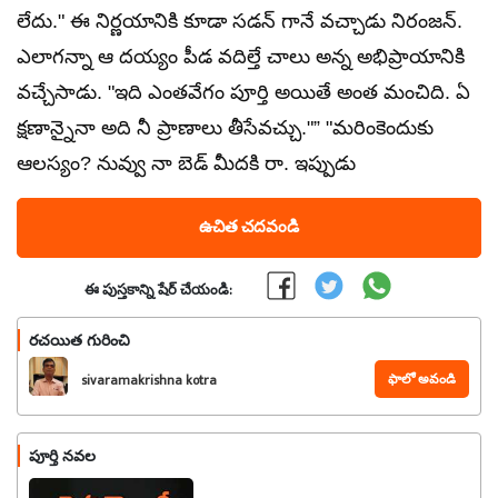
లేదు." ఈ నిర్ణయానికి కూడా సడన్ గానే వచ్చాడు నిరంజన్.
ఎలాగన్నా ఆ దయ్యం పీడ వదిల్తే చాలు అన్న అభిప్రాయానికి
వచ్చేసాడు. "ఇది ఎంతవేగం పూర్తి అయితే అంత మంచిది. ఏ
క్షణాన్నైనా అది నీ ప్రాణాలు తీసేవచ్చు."” "మరింకెందుకు
ఆలస్యం? నువ్వు నా బెడ్ మీదకి రా. ఇప్పుడు
ఉచిత చదవండి
ఈ పుస్తకాన్ని షేర్ చేయండి:
రచయిత గురించి
ఫాలో అవండి
sivaramakrishna kotra
పూర్తి నవల