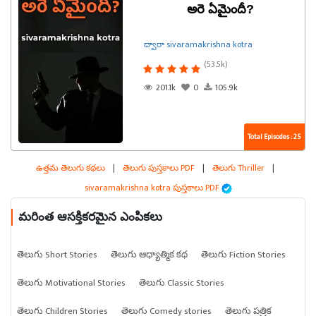
అరె ఏమైందీ?
ద్వారా sivaramakrishna kotra
(53.5k)
201.1k
0
105.9k
Total Episodes : 25
ఉత్తమ తెలుగు కథలు
|
తెలుగు పుస్తకాలు PDF
|
తెలుగు Thriller
|
sivaramakrishna kotra పుస్తకాలు PDF
మరింత ఆసక్తికరమైన ఎంపికలు
తెలుగు Short Stories
తెలుగు ఆధ్యాత్మిక కథ
తెలుగు Fiction Stories
తెలుగు Motivational Stories
తెలుగు Classic Stories
తెలుగు Children Stories
తెలుగు Comedy stories
తెలుగు పత్రిక