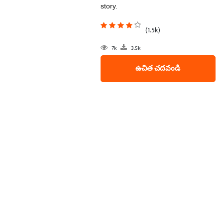
story.
(1.5k)
7k
3.5k
ఉచిత చదవండి