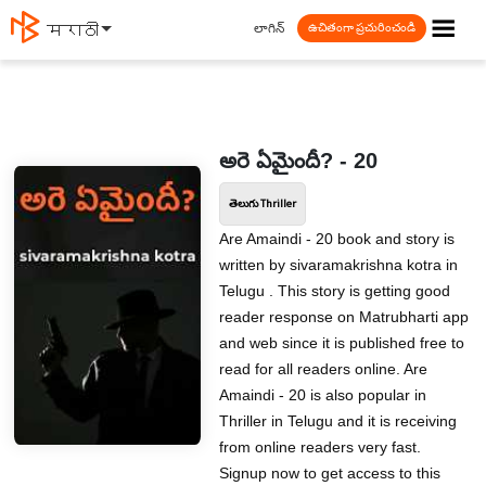
☰
లాగిన్
मराठी
ఉచితంగా ప్రచురించండి
అరె ఏమైందీ? - 20
తెలుగు Thriller
Are Amaindi - 20 book and story is
written by sivaramakrishna kotra in
Telugu . This story is getting good
reader response on Matrubharti app
and web since it is published free to
read for all readers online. Are
Amaindi - 20 is also popular in
Thriller in Telugu and it is receiving
from online readers very fast.
Signup now to get access to this