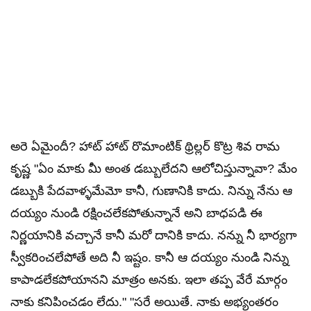
అరె ఏమైందీ? హాట్ హాట్ రొమాంటిక్ థ్రిల్లర్ కొట్ర శివ రామ
కృష్ణ "ఏం మాకు మీ అంత డబ్బులేదని ఆలోచిస్తున్నావా? మేం
డబ్బుకి పేదవాళ్ళమేమో కానీ, గుణానికి కాదు. నిన్ను నేను ఆ
దయ్యం నుండి రక్షించలేకపోతున్నానే అని బాధపడి ఈ
నిర్ణయానికి వచ్చానే కానీ మరో దానికి కాదు. నన్ను నీ భార్యగా
స్వీకరించలేపోతే అది నీ ఇష్టం. కానీ ఆ దయ్యం నుండి నిన్ను
కాపాడలేకపోయానని మాత్రం అనకు. ఇలా తప్ప వేరే మార్గం
నాకు కనిపించడం లేదు." "సరే అయితే. నాకు అభ్యంతరం