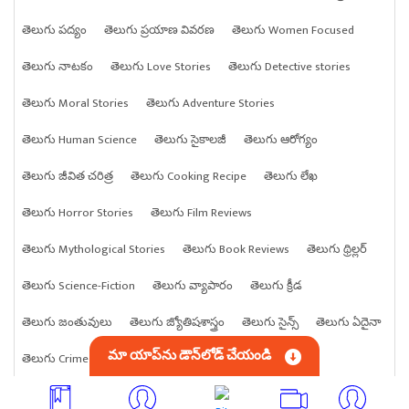
తెలుగు పద్యం
తెలుగు ప్రయాణ వివరణ
తెలుగు Women Focused
తెలుగు నాటకం
తెలుగు Love Stories
తెలుగు Detective stories
తెలుగు Moral Stories
తెలుగు Adventure Stories
తెలుగు Human Science
తెలుగు సైకాలజీ
తెలుగు ఆరోగ్యం
తెలుగు జీవిత చరిత్ర
తెలుగు Cooking Recipe
తెలుగు లేఖ
తెలుగు Horror Stories
తెలుగు Film Reviews
తెలుగు Mythological Stories
తెలుగు Book Reviews
తెలుగు థ్రిల్లర్
తెలుగు Science-Fiction
తెలుగు వ్యాపారం
తెలుగు క్రీడ
తెలుగు జంతువులు
తెలుగు జ్యోతిషశాస్త్రం
తెలుగు సైన్స్
తెలుగు ఏదైనా
మా యాప్‌ను డౌన్‌లోడ్ చేయండి
తెలుగు Crime stories