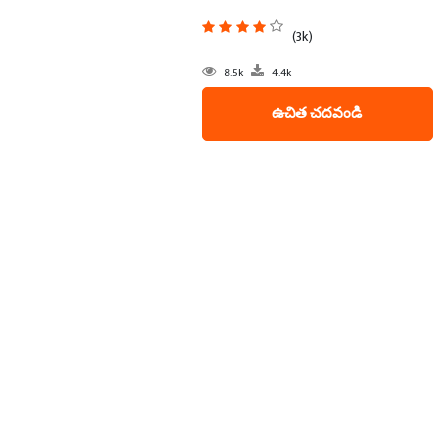
(3k)
8.5k
4.4k
ఉచిత చదవండి