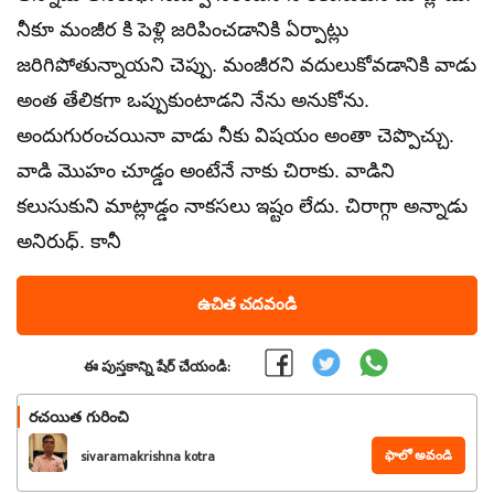
నీకూ మంజీర కి పెళ్లి జరిపించడానికి ఏర్పాట్లు
జరిగిపోతున్నాయని చెప్పు. మంజీరని వదులుకోవడానికి వాడు
అంత తేలికగా ఒప్పుకుంటాడని నేను అనుకోను.
అందుగురంచయినా వాడు నీకు విషయం అంతా చెప్పొచ్చు.
వాడి మొహం చూడ్డం అంటేనే నాకు చిరాకు. వాడిని
కలుసుకుని మాట్లాడ్డం నాకసలు ఇష్టం లేదు. చిరాగ్గా అన్నాడు
అనిరుధ్. కానీ
ఉచిత చదవండి
ఈ పుస్తకాన్ని షేర్ చేయండి:
రచయిత గురించి
ఫాలో అవండి
sivaramakrishna kotra