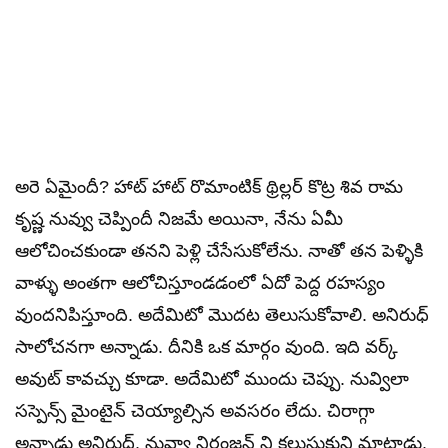
అరె ఏమైందీ? హాట్ హాట్ రొమాంటిక్ థ్రిల్లర్ కొట్ర శివ రామ
కృష్ణ నువ్వు చెప్పిందీ నిజమే అయినా, నేను ఏమీ
ఆలోచించకుండా తనని పెళ్లి చేసేసుకోలేను. నాతో తన పెళ్ళికి
వాళ్ళు అంతగా ఆలోచిస్తూండడంలో ఏదో పెద్ద రహస్యం
వుందనిపిస్తూంది. అదేమిటో మొదట తెలుసుకోవాలి. అనిరుధ్
సాలోచనగా అన్నాడు. దీనికి ఒక మార్గం వుంది. ఇది వర్క్
అవుట్ కావచ్చు కూడా. అదేమిటో ముందు చెప్పు. నువ్విలా
సస్పెన్స్ మైంటైన్ చెయ్యాల్సిన అవసరం లేదు. చిరాగ్గా
అన్నాడు అనిరుధ్. నువ్వా నిరంజన్ ని కలుసుకుని మాట్లాడు.