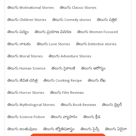
తెలుగు Motivational Stories
తెలుగు Classic Stories
తెలుగు Children Stories
తెలుగు Comedy stories
తెలుగు పత్రిక
తెలుగు పద్యం
తెలుగు ప్రయాణ వివరణ
తెలుగు Women Focused
తెలుగు నాటకం
తెలుగు Love Stories
తెలుగు Detective stories
తెలుగు Moral Stories
తెలుగు Adventure Stories
తెలుగు Human Science
తెలుగు సైకాలజీ
తెలుగు ఆరోగ్యం
తెలుగు జీవిత చరిత్ర
తెలుగు Cooking Recipe
తెలుగు లేఖ
తెలుగు Horror Stories
తెలుగు Film Reviews
తెలుగు Mythological Stories
తెలుగు Book Reviews
తెలుగు థ్రిల్లర్
తెలుగు Science-Fiction
తెలుగు వ్యాపారం
తెలుగు క్రీడ
తెలుగు జంతువులు
తెలుగు జ్యోతిషశాస్త్రం
తెలుగు సైన్స్
తెలుగు ఏదైనా