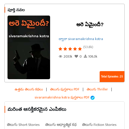
పూర్తి నవల
అరె ఏమైందీ?
ద్వారా sivaramakrishna kotra
(53.8k)
203.1k
0
106.3k
Total Episodes : 25
ఉత్తమ తెలుగు కథలు
|
తెలుగు పుస్తకాలు PDF
|
తెలుగు Thriller
|
sivaramakrishna kotra పుస్తకాలు PDF
మరింత ఆసక్తికరమైన ఎంపికలు
తెలుగు Short Stories
తెలుగు ఆధ్యాత్మిక కథ
తెలుగు Fiction Stories