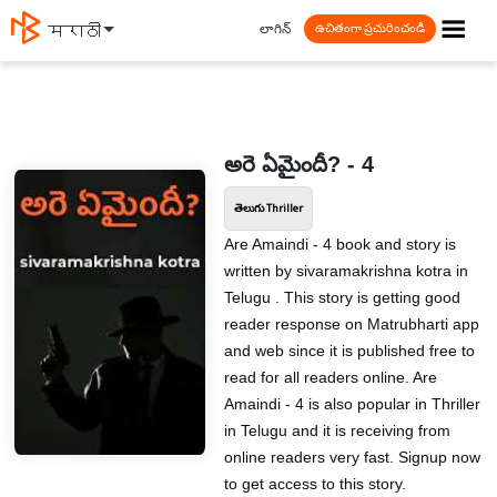
☰
లాగిన్
मराठी
ఉచితంగా ప్రచురించండి
అరె ఏమైందీ? - 4
తెలుగు Thriller
Are Amaindi - 4 book and story is
written by sivaramakrishna kotra in
Telugu . This story is getting good
reader response on Matrubharti app
and web since it is published free to
read for all readers online. Are
Amaindi - 4 is also popular in Thriller
in Telugu and it is receiving from
online readers very fast. Signup now
to get access to this story.