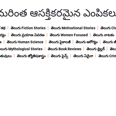
మరింత ఆసక్తికరమైన ఎంపికల
క కథ
తెలుగు Fiction Stories
తెలుగు Motivational Stories
తెలుగు Cl
ద్యం
తెలుగు ప్రయాణ వివరణ
తెలుగు Women Focused
తెలుగు నాటకం
s
తెలుగు Human Science
తెలుగు సైకాలజీ
తెలుగు ఆరోగ్యం
తెలుగు జీ
ెలుగు Mythological Stories
తెలుగు Book Reviews
తెలుగు థ్రిల్లర్
తెల
ంతువులు
తెలుగు జ్యోతిషశాస్త్రం
తెలుగు సైన్స్
తెలుగు ఏదైనా
తెలుగు Cri