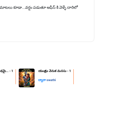
టలు కూడా...వర్షం పడుతూ ఆఫీస్ కి వెళ్ళే దారిలో
ధమై... - 1
యంత్రం వెనుక మనసు - 1
ద్వారా
swathi