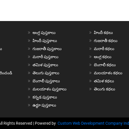
ఆంగ్ల పుస్తకాలు
హిందీ కథలు
హిందీ పుస్తకాలు
గుజరాతీ కథలు
ు
గుజరాతీ పుస్తకాలు
మరాఠీ కథలు
మరాఠీ పుస్తకాలు
ఆంగ్ల కథలు
తమిళ పుస్తకాలు
బెంగాలీ కథలు
చురించండి
తెలుగు పుస్తకాలు
మలయాళం కథలు
బెంగాలీ పుస్తకాలు
తమిళ కథలు
మలయాళం పుస్తకాలు
తెలుగు కథలు
కన్నడ పుస్తకాలు
ఉర్దూ పుస్తకాలు
All Rights Reserved | Powered by
Custom Web Development Company Ind