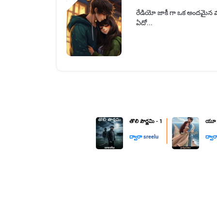
రేడియో జాకీ గా ఒక అందమైన మృ
ఏదో...
తొలి పౌర్ణమి - 1
యూ ఆర
ద్వారా
sreelu
ద్వా