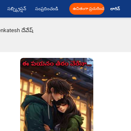
సబ్స్క్రిప్షన్
సంప్రదించండి
ఉచితంగా ప్రచురించండి
లాగిన్ 
nkatesh దేవేష్