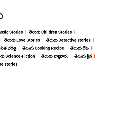
ు
assic Stories
తెలుగు Children Stories
తెలుగు Love Stories
తెలుగు Detective stories
విత చరిత్ర
తెలుగు Cooking Recipe
తెలుగు లేఖ
ుగు Science-Fiction
తెలుగు వ్యాపారం
తెలుగు క్రీడ
me stories