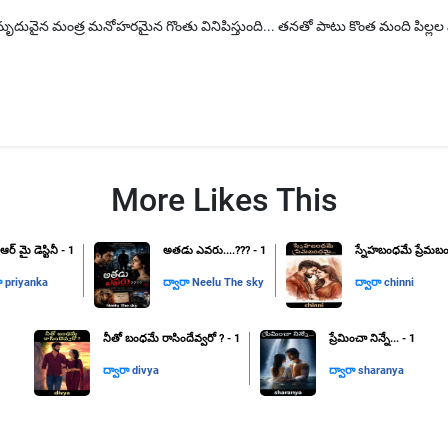
దువైన మంత్ర మనోహరమైన గొంతు వినిపిస్తుంది... తనతో పాటు కొంత మంది పిల్లల మా
More Likes This
్ మై డెస్టినీ - 1
అతడు ఎవరు....??? - 1
స్నేహబంధమే ప్రేమబం
రా
priyanka
ద్వారా
Neelu The sky
ద్వారా
chinni
నీతో బంధమే రాసిందేవ్వరో ? - 1
ప్రేమించా నిన్నే... - 1
ద్వారా
divya
ద్వారా
sharanya