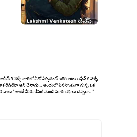
 వెళ్ళే దారిలో ఏదో ఏక్సిడెంట్ జరిగి అటు ఆఫీస్ కి వెళ్ళే
ాటు కాక రేడియో ఆన్ చేసాడు... అందులో వినసొంపుగా వున్న ఒక
క బాబు " అంటే మీరు రేపటి నుండి మాకు కథ లు చెప్పరా..."