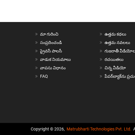
మా గురించి
ఉత్తమ కథలు
సంప్రదించండి
ఉత్తమ నవలలు
ప్రైవసీ పాలసీ
గుజరాతీ వీడియోల
వాడుక నియమాలు
రచయితలు
వాపసు విధానం
చిన్న వీడియో
FAQ
పేపర్‌బ్యాక్‌ను ప్ర
Copyright © 2026,
Matrubharti Technologies Pvt. Ltd.