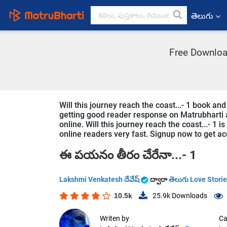
తెలుగు
Free Download
Will this journey reach the coast...- 1 book and 
getting good reader response on Matrubharti ap
online. Will this journey reach the coast...- 1 i
online readers very fast. Signup now to get acc
ఈ పయనం తీరం చేరేనా...- 1
Lakshmi Venkatesh దేవేష్
ద్వారా
తెలుగు Love Stori
10.5k
25.9k
Downloads
Writen by
Ca