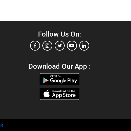
Follow Us On:
Download Our App :
ia
.