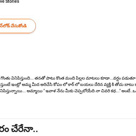
ve Stories
్‌లోడ్ చేసుకోండి
నిపిస్తుంది... తనతో పాటు కొంత మంది పిల్లల మాటలు కూడా...వర్షం పడుతూ ఆఫీస్ కి
చేస్తుంటే ఇంట్లో అమ్మ మీద అరిచేసి కోపం లో కార్ లో బయలు దేరిన వ్యక్తి కి తోచు బ
పిస్తున్నాయి... అమ్మాయి " ఇవాళ నేను మీకు చెప్పబోయేది నా చివరి కథ..." అంటే..ఒ
 చేరేనా..