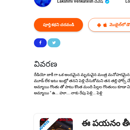
Lakshmi Venkatesh దేవేష్
Lo
పూర్తి కథని చదవండి
మొబైల్‌లో డౌన
వివరణ
రేడియో జాకీ గా ఒక అందమైన మృదువైన మంత్ర మనోహరమైన గొంతు వి
మూడ్ లేక ఇటు ఇంట్లో తనని పెళ్లి చేసుకోమని తన తల్లి ఫోర్స్ 
అమ్మాయి గొంతు తో పాటు కొంత మంది పిల్లల గొంతులు కూడా విని
అమ్మాయి " ఉ... హూ... నాకు రేపు పెళ్లి... పెళ్లి
ఈ పయనం తీరం
Novels