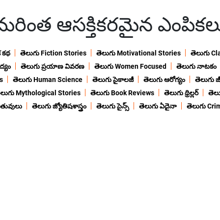
మరింత ఆసక్తికరమైన ఎంపికల
క కథ
తెలుగు Fiction Stories
తెలుగు Motivational Stories
తెలుగు Cl
ద్యం
తెలుగు ప్రయాణ వివరణ
తెలుగు Women Focused
తెలుగు నాటకం
s
తెలుగు Human Science
తెలుగు సైకాలజీ
తెలుగు ఆరోగ్యం
తెలుగు జీ
ెలుగు Mythological Stories
తెలుగు Book Reviews
తెలుగు థ్రిల్లర్
తెల
ంతువులు
తెలుగు జ్యోతిషశాస్త్రం
తెలుగు సైన్స్
తెలుగు ఏదైనా
తెలుగు Cri