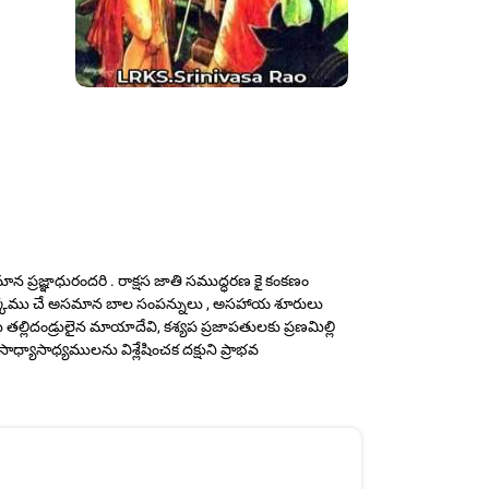
న ప్రజ్ఞాధురందరి . రాక్షస జాతి సముద్ధరణ కై కంకణం
న సంపర్కము చే అసమాన బాల సంపన్నులు , అసహాయ శూరులు
లిదండ్రులైన మాయాదేవి, కశ్యప ప్రజాపతులకు ప్రణమిల్లి
ధ్యాసాధ్యములను విశ్లేషించక దక్షుని ప్రాభవ