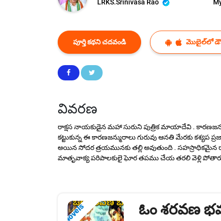
LRKS.Srinivasa Rao
My
పూర్తి కథని చదవండి
మొబైల్‌లో డౌన
వివరణ
రాక్షస నాయకుడైన మహా సురుని పుత్రిక మాయాదేవి . కారణజన్ము
కట్టుకున్న ఈ కారణజన్మురాలు గురువు ఆనతి మేరకు కశ్యప ప
అయిన సోదర త్రయమునకు తల్లి అవుతుంది . సహస్రాధికమైన రాక
మాతృవాక్య పరిపాలకులై ఘోర తపము చేయ తరలి వెళ్లి పోతారు . శి
ఓం శరవణ భ
Novels