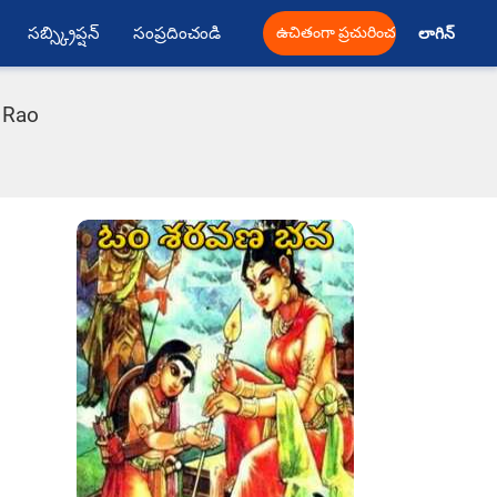
సబ్స్క్రిప్షన్
సంప్రదించండి
ఉచితంగా ప్రచురించండి
లాగిన్ 
 Rao