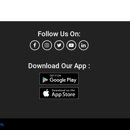
Follow Us On:
Download Our App :
ia
.