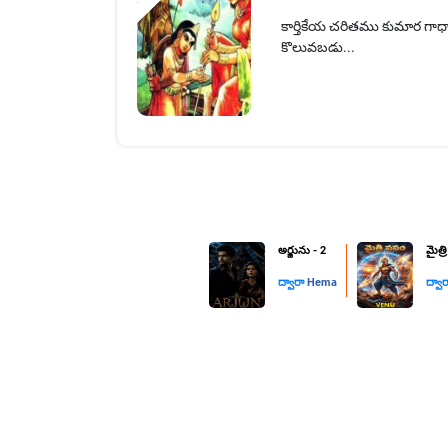
కార్తికేయ చరితము కుమార గాధా 
కొలువబడు...
అర్జును - 2
మైత్ర
ద్వారా
Hema
ద్వా