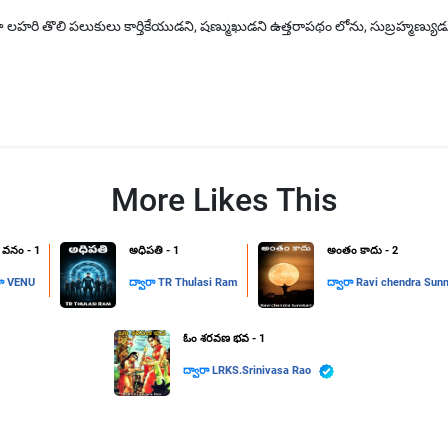
లహరి తొలి పలుకులు కార్తికేయుడని, షణ్ముఖుడని ఉత్తరాపథం లోను, సుబ్రహ్మణ్యుడు,
More Likes This
ి వనం - 1
అధిపతి ​- 1
అంతం కాదు - 2
రా
VENU
ద్వారా
TR Thulasi Ram
ద్వారా
Ravi chendra Sun
ఓం శరవణ భవ - 1
ద్వారా
LRKS.Srinivasa Rao