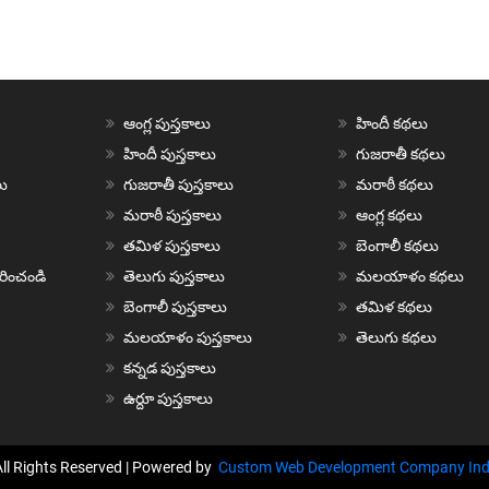
ఆంగ్ల పుస్తకాలు
హిందీ కథలు
హిందీ పుస్తకాలు
గుజరాతీ కథలు
ు
గుజరాతీ పుస్తకాలు
మరాఠీ కథలు
మరాఠీ పుస్తకాలు
ఆంగ్ల కథలు
తమిళ పుస్తకాలు
బెంగాలీ కథలు
చురించండి
తెలుగు పుస్తకాలు
మలయాళం కథలు
బెంగాలీ పుస్తకాలు
తమిళ కథలు
మలయాళం పుస్తకాలు
తెలుగు కథలు
కన్నడ పుస్తకాలు
ఉర్దూ పుస్తకాలు
All Rights Reserved | Powered by
Custom Web Development Company Ind