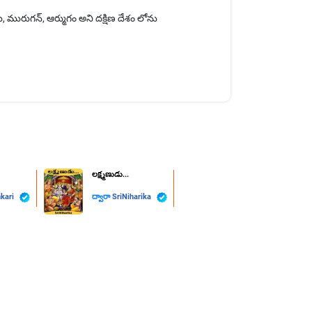
 మురుగన్, ఆర్ముగం అని దక్షిణ దేశం లోను
ల‌క్ష్మ‌ణుడు...
nkari
ద్వారా
SriNiharika