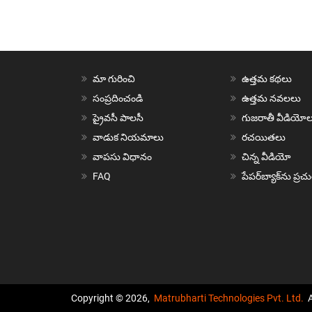
మా గురించి
ఉత్తమ కథలు
సంప్రదించండి
ఉత్తమ నవలలు
ప్రైవసీ పాలసీ
గుజరాతీ వీడియోల
వాడుక నియమాలు
రచయితలు
వాపసు విధానం
చిన్న వీడియో
FAQ
పేపర్‌బ్యాక్‌ను ప్ర
Copyright © 2026,
Matrubharti Technologies Pvt. Ltd.