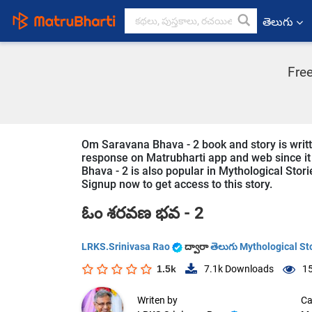
తెలుగు
Fre
Om Saravana Bhava - 2 book and story is writte
response on Matrubharti app and web since it 
Bhava - 2 is also popular in Mythological Stori
Signup now to get access to this story.
ఓం శరవణ భవ - 2
LRKS.Srinivasa Rao
ద్వారా
తెలుగు Mythological St
1.5k
7.1k
Downloads
15
Writen by
Ca