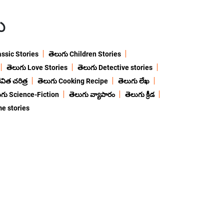
ు
assic Stories
తెలుగు Children Stories
తెలుగు Love Stories
తెలుగు Detective stories
విత చరిత్ర
తెలుగు Cooking Recipe
తెలుగు లేఖ
ుగు Science-Fiction
తెలుగు వ్యాపారం
తెలుగు క్రీడ
me stories