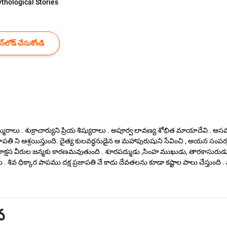
thological Stories
్‌లోడ్ చేసుకోండి
రాలు . శుక్రాచార్యుని ప్రియ శిష్యురాలు . అపూర్వ లావణ్య శోభిత మాయాదేవి . అసమా
్రజాపతి ని ఆశ్రయిస్తుంది. దైత్య కులవర్ధనుడైన ఆ మహాపురుషుని సేవించి , అయ
్షస వీరుల జన్మకు కారణమవుతుంది . శూరపద్ముడు ,సింహ ముఖుడు, తారకాసురుడు తల్
వ ధిక్కార పాపము దక్ష ప్రజాపతి నే కాదు దేవతలను కూడా కష్టాల పాలు చేస్తుంది . సా
వ