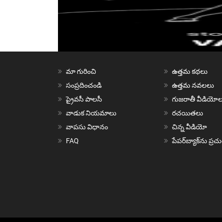
మా గురించి
ఉత్తమ కథలు
సంప్రదించండి
ఉత్తమ నవలలు
ప్రైవసీ పాలసీ
గుజరాతీ వీడియోల
వాడుక నియమాలు
రచయితలు
వాపసు విధానం
చిన్న వీడియో
FAQ
పేపర్‌బ్యాక్‌ను ప్ర