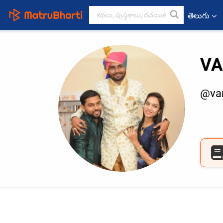
తెలుగు
VA
@var