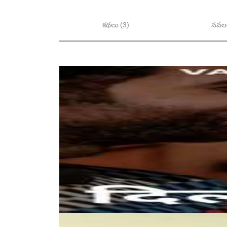
కథలు (3)
నవలల