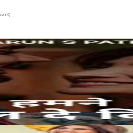
ు (3)