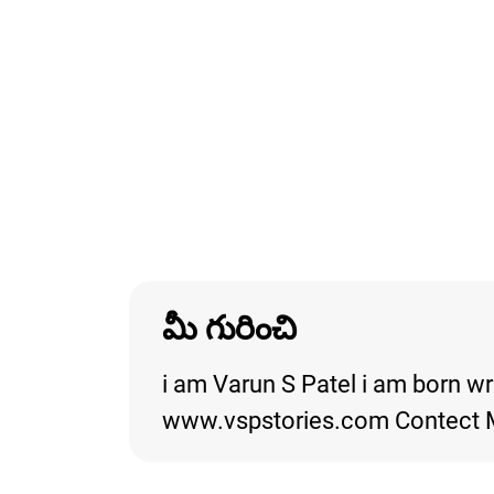
మీ గురించి
i am Varun S Patel i am born wr
www.vspstories.com Contect 