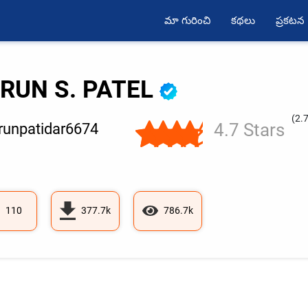
మా గురించి
కథలు
ప్రకటన
RUN S. PATEL
(2.
4.7 Stars
unpatidar6674
110
377.7k
786.7k