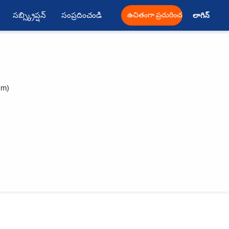
సబ్స్క్రిప్షన్
సంప్రదించండి
ఉచితంగా ప్రచురించండి
లాగిన్ 
7m)