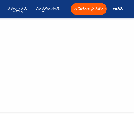
సబ్స్క్రిప్షన్
సంప్రదించండి
ఉచితంగా ప్రచురించండి
లాగిన్ 