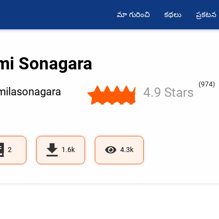
మా గురించి
కథలు
ప్రకటన
mi Sonagara
(974)
4.9 Stars
ilasonagara
2
1.6k
4.3k