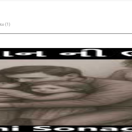
ు (1)