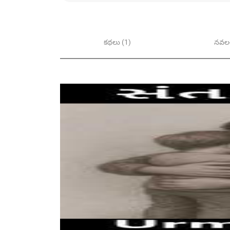
కథలు (1)
నవలల