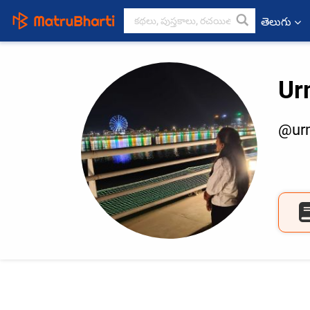
తెలుగు
Ur
@urm