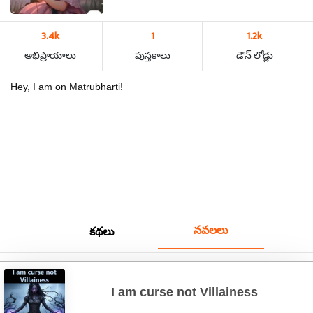
3.4k
1
1.2k
అభిప్రాయాలు
పుస్తకాలు
డౌన్ లోడ్లు
Hey, I am on Matrubharti!
నవలలు
కథలు
I am curse not Villainess