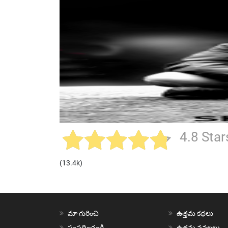
4.8 Star
(13.4k)
మా గురించి
ఉత్తమ కథలు
సంప్రదించండి
ఉత్తమ నవలలు