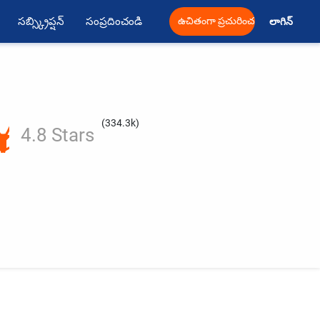
సబ్స్క్రిప్షన్
సంప్రదించండి
ఉచితంగా ప్రచురించండి
లాగిన్ 
(334.3k)
4.8 Stars