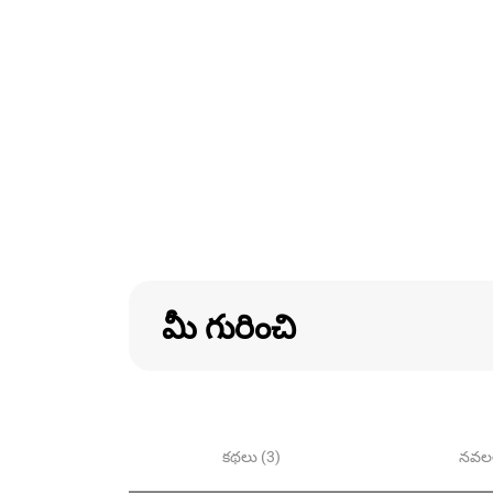
మీ గురించి
కథలు (3)
నవలల