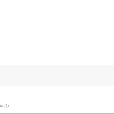
ు (1)