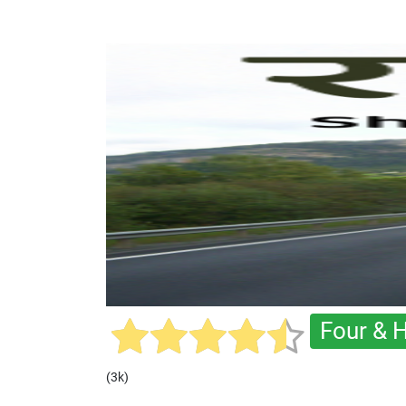
Four & H
(3k)