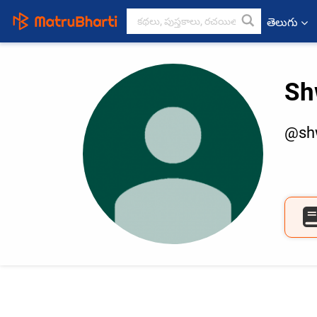
తెలుగు
Sh
@shw