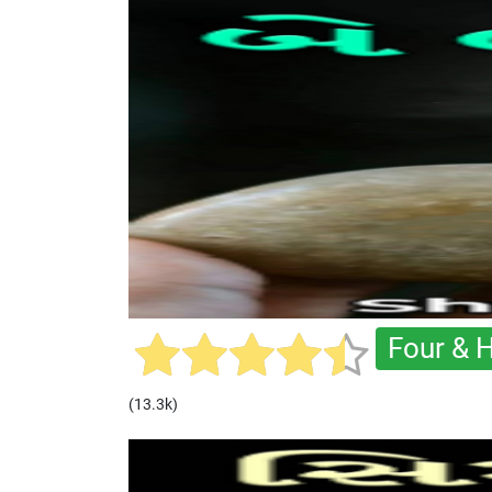
Four & H
(13.3k)