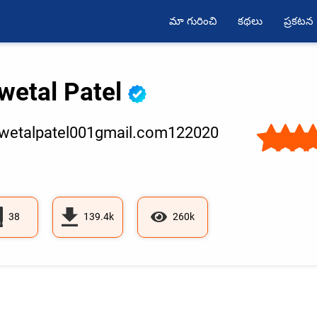
మా గురించి
కథలు
ప్రకటన
wetal Patel
etalpatel001gmail.com122020
38
139.4k
260k