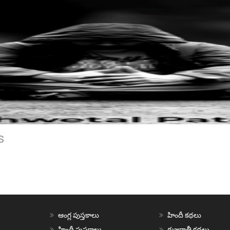
s
ఆంగ్ల పుస్తకాలు
హిందీ కథలు
హిందీ పుస్తకాలు
గుజరాతీ కథలు