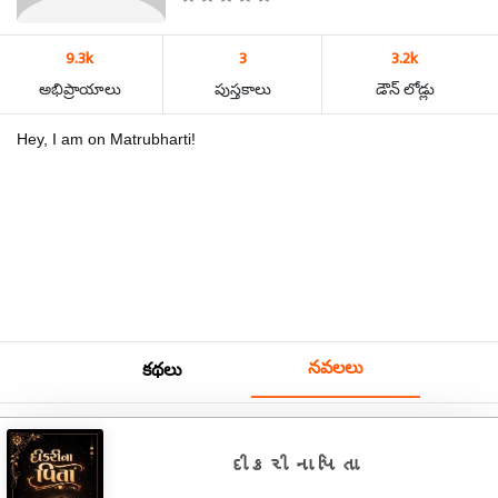
9.3k
3
3.2k
అభిప్రాయాలు
పుస్తకాలు
డౌన్ లోడ్లు
Hey, I am on Matrubharti!
నవలలు
కథలు
દીકરી ના પિતા