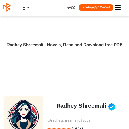
☰
లాగిన్
मराठी
ఉచితంగా ప్రచురించండి
Radhey Shreemali - Novels, Read and Download free PDF
Radhey Shreemali
@radheyshreemali638039
(39.5k)