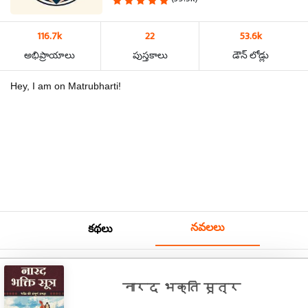
116.7k
22
53.6k
అభిప్రాయాలు
పుస్తకాలు
డౌన్ లోడ్లు
Hey, I am on Matrubharti!
నవలలు
కథలు
नारद भक्ति सूत्र