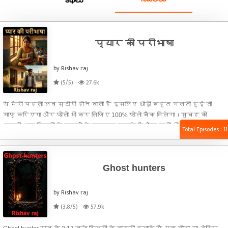
కథలు
प्यार की परीभाषा
by Rishav raj
(5/5)
27.6k
ये मेरी पहली लव स्टोरी होने वाली है इसलिए थोड़ी बहुत गलती हुई तो
माफ़ करिएगा और फोलो भी कर लिजिए 100% फोलो बैंक मिलेगा।सुबह की
हल्की धूप खिड़की के पर्दों से छनकर कमरे में फैल रही थी रसोई से
Total Episodes : 11
बर्तनों की आवाज़ और मसालों की खुशबू पूरे घर में घुल चुकी थी। घर के
बाकी लोग अभी अपने-अपने कमरों में थे, लेकिन रवीना काफी पहले उठ चुकी
थी।रवीना ने चुपचाप चूल्हे पर रखा दूध उतारा और आटा गूंथते हुए
Ghost hunters
अपने चेहरे से पसीने की बूंदें पोंछ लीं… उसके चेहरे पर थकान थी, पर
आदत भी थी।
by Rishav raj
(3.8/5)
57.9k