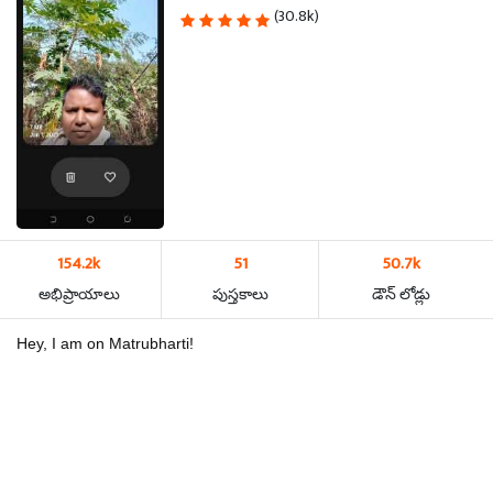
(30.8k)
154.2k
51
50.7k
అభిప్రాయాలు
పుస్తకాలు
డౌన్ లోడ్లు
Hey, I am on Matrubharti!