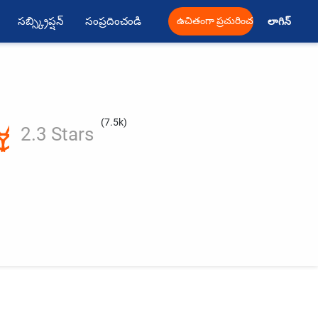
సబ్స్క్రిప్షన్
సంప్రదించండి
ఉచితంగా ప్రచురించండి
లాగిన్ 
(7.5k)
2.3 Stars