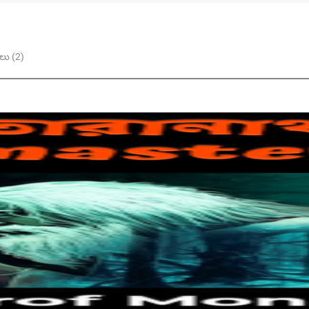
ు (2)