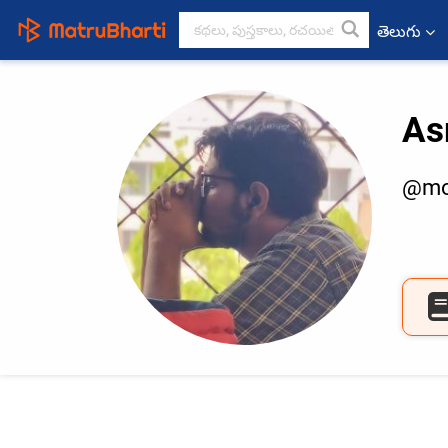
తెలుగు
As
@mo