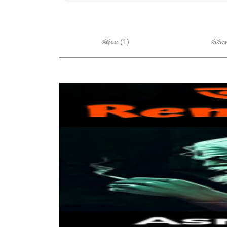
కథలు (1)
నవలల