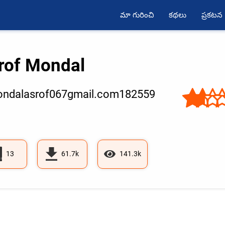
మా గురించి
కథలు
ప్రకటన
rof Mondal
ndalasrof067gmail.com182559
13
61.7k
141.3k