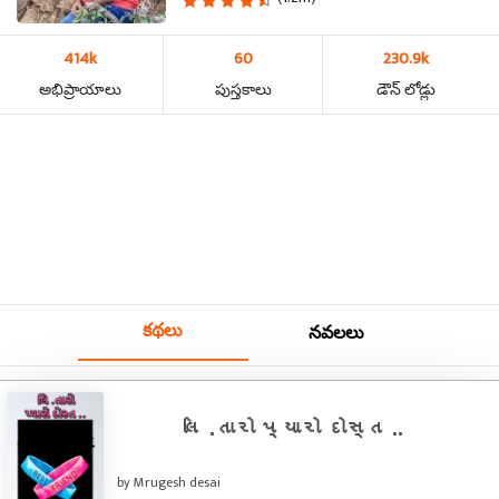
414k
60
230.9k
అభిప్రాయాలు
పుస్తకాలు
డౌన్ లోడ్లు
కథలు
నవలలు
લિ .તારો પ્યારો દોસ્ત ..
by Mrugesh desai