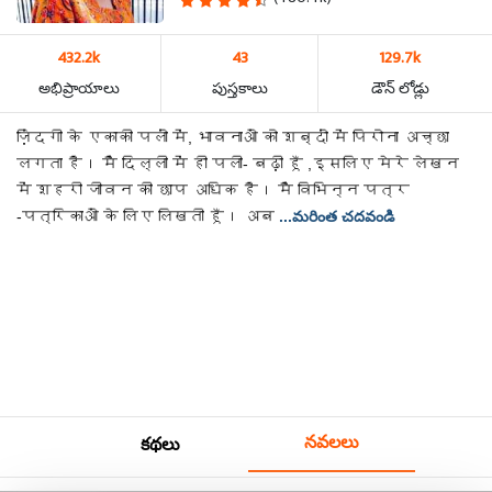
432.2k
43
129.7k
అభిప్రాయాలు
పుస్తకాలు
డౌన్ లోడ్లు
ज़िंदगी के एकाकी पलों में, भावनाओं को शब्दों में पिरोना अच्छा
लगता है। मैं दिल्ली में ही पली- बढ़ी हूँ ,इसलिए मेरे लेखन
में शहरी जीवन की छाप अधिक है। मैं विभिन्न पत्र
-पत्रिकाओं के लिए लिखती हूँ। अब
...మరింత చదవండి
నవలలు
కథలు