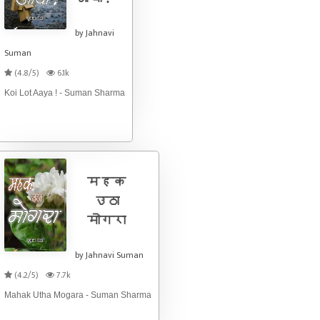
by Jahnavi
Suman
(4.8/5)
6.1k
Koi Lot Aaya ! - Suman Sharma
महक
उठा
मोगरा
by Jahnavi Suman
(4.2/5)
7.7k
Mahak Utha Mogara - Suman Sharma