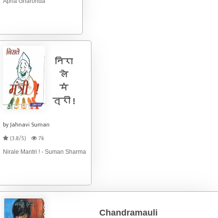
Apna Gharonda
निरा
ले
मं
त्री !
by Jahnavi Suman
(3.8/5)
7k
Nirale Mantri ! - Suman Sharma
Chandramauli