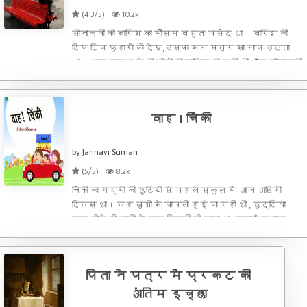
(4.3/5)
10.2k
सोनाक्षी को बारिश का मौसम बहुत पसंद था। बारिश की
टिप टिप फुहारों को देख,उसका मन मयूर सा नाच उठता
था। आज सुबह से ही ज़ोरों की बारिश हो रही थी और सोनाक्षी
कुछ अधिक प्रसन्न थी.. लेकिन प्रसन्नता से फैले होंठ,
शीघ्र ही वापिस सिमट जाते थे। ना जाने क्या सोच
वाह ! चिंकी
by Jahnavi Suman
(5/5)
8.2k
चिंकी का गर्मी की छुटियों से पहले स्कूल में अाज अाखिरी
दिवस था। वह ख़ुशी से बावली हुई जा रही थी , छुट्टियां
शुरू होते ही नानी के घर दिल्ली जो जाना था, हवाई जहाज
और उसके बाद मामाजी के परिवार के साथ न जाने कहाँ-कहॉँ
घूमने जाने का कार्यक्रम था। अाज स्कू
पिता ने पत्र में प्रकट की
अंतिम इच्छा