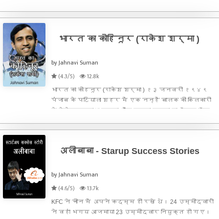
लो' 'अरे क्या हो गया । कौन आ गया खनक?' चश्मे को साड़
भारत का कोहिनूर (राकेश शर्मा )
by Jahnavi Suman
(4.3/5)
12.8k
भारत का कोहनूर (राकेश शर्मा ) १३ जनवरी १९४९
पंजाब के पटियाला शहर में एक नन्हें बालक की किलकारी
से देवेन्द्रनाथ शर्मा और तृप्ता शर्मा का आँगन गूँज
उठा था ,वे बस इन किलकारियों पर ही मुग्ध हुए जा हे
थे। वे इस बात से अनजान थे, कि बड़े होने पर एक दिन
इसी बा
अलीबाबा - Starup Success Stories
by Jahnavi Suman
(4.6/5)
13.7k
KFC ने चीन में अपने कदम्म ही रखे थे। 24 उम्मीदवारों
ने वहां भगय आजमाया 23 उम्मीदवार नियुक्त हो गए।