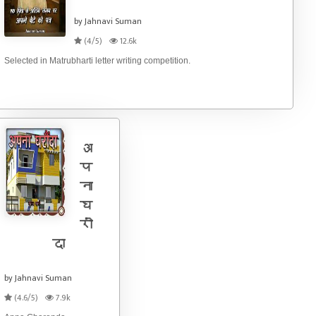
by Jahnavi Suman
(4/5)
12.6k
Selected in Matrubharti letter writing competition.
अ
प
ना
घ
रों
दा
by Jahnavi Suman
(4.6/5)
7.9k