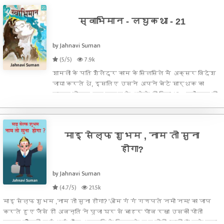
स्वाभिमान - लघुकथा - 21
by Jahnavi Suman
(5/5)
7.9k
शामली के पति शैलेंद्र काम के सिलसिले में अक्सर विदेश
जाया करते थे, इसलिए उसने अपने बेटे सार्थक का
पालन पोषण एक तरह से अकेले ही किया था। शलेंद्र की
रिटायरमेंट के बाद वह खुश थी, कि अब परिवार एक साथ
रहेगा।
माइ सेल्फ शुभम , नाम तो सुना
होगा?
by Jahnavi Suman
(4.7/5)
21.5k
माइ सेल्फ शुभम ,नाम तो सुना होगा? 'ओम गं गं गणपते नमो नमः' का जाप
करते हुए जैसे ही अवन्ति ने पूजा घर से बाहर पाँव रखा उसकी पोती
खनक दौड़ती हुई आई और अवन्ति से लिपटते हुए बोली, 'दादी माँ मुझे बचा