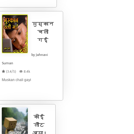
मुस्कान
चली
गई
by Jahnavi
Suman
(3.4/5)
8.4k
Muskan chali gayi
कोई
लौट
आया !