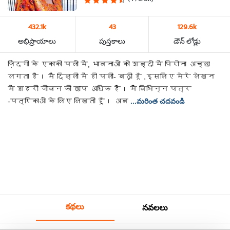
432.1k
43
129.6k
అభిప్రాయాలు
పుస్తకాలు
డౌన్ లోడ్లు
ज़िंदगी के एकाकी पलों में, भावनाओं को शब्दों में पिरोना अच्छा
लगता है। मैं दिल्ली में ही पली- बढ़ी हूँ ,इसलिए मेरे लेखन
में शहरी जीवन की छाप अधिक है। मैं विभिन्न पत्र
-पत्रिकाओं के लिए लिखती हूँ। अब
...మరింత చదవండి
కథలు
నవలలు