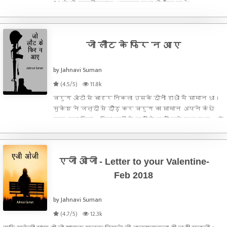
24 वां जो उम्मीदवार असफल रहा वो जैक मा थे।
जो लौट के फिर न आए
by Jahnavi Suman
(4.5/5)
11.8k
वरुण ऑटो से बाहर निकला उसके दोनों हाथों में सामान था।
मुकेश ने जल्दी से दौड़ कर वरुण का सामान अपने कंधे
पर उठा लिया। पिता ख़ुशी से वहीं के वहीं खड़े रह गए। माँ
बोली, अंदर आ सबसे पहले तेरी नज़र उतारती हूँ।
आर्मी ज्वाइन करने के बाद कितना स्मार्ट लग रहा
है। म
एजी ओजी - Letter to your Valentine-
Feb 2018
by Jahnavi Suman
(4.7/5)
12.3k