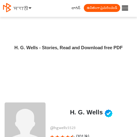
☰
లాగిన్
मराठी
ఉచితంగా ప్రచురించండి
H. G. Wells - Stories, Read and Download free PDF
H. G. Wells
@hgwells5523
(101.3k)