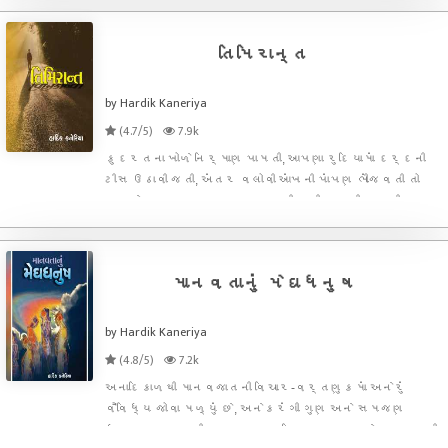
પણ માતા-પિતા કે પત્ની એ બેમાંથી કોઈ એકની પસંદગી
કરવાની આવે ત્
તિમિરાન્ત
by Hardik Kaneriya
(4.7/5)
7.9k
કુદરતના ખોળે નિર્માણ પામતી, આપણા રુદિયામાં દર્દની
ટીસ ઉઠાવી જતી, અંતર વલોવી આંખની પાંપણ ભીંજવતી તો
ક્યારેક સુખદ અનુભવ કરાવતી મારી-તમારી-આપણી
આસપાસ બનતી ઘટનાઓને ૩૩ ટૂંકી વાર્તા સ્વરૂપે કેદ
કરતા પુસ્તક “તિમિરાન્ત”માંથી આ વાર્તા આપ
વાચકમિત્રો સમક્ષ રજુ કરતા
માનવતાનું મેઘધનુષ
by Hardik Kaneriya
(4.8/5)
7.2k
અનાદિકાળથી માનવજાતની વિચાર-વર્તણુકમાં અનેરું
વૈવિધ્ય જોવા મળ્યું છે, અનેકરંગી ગુણ અને સમજણ
ધરાવતા મનુજની આસપાસ સાત્વિક, સવળા અને માનવતાથી