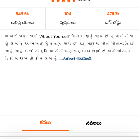
845.6k
104
476.3k
అభిప్రాయాలు
పుస్తకాలు
డౌన్ లోడ్లు
જયારે પણ મારે “About Yourself”માં લખવાનું થાય છે ત્યારે તેમાં
શું લખવું એ બાબતે મૂંઝવણ થાય છે. હા, માણસ પોતે પોતાના વિશે
સારું સારું લખે તો દુનિયા તેને આત્મશ્લાઘા ગણે છે અને પોતાના
વિશે ખરાબ તો કેમ લખવું
...మరింత చదవండి
కథలు
నవలలు