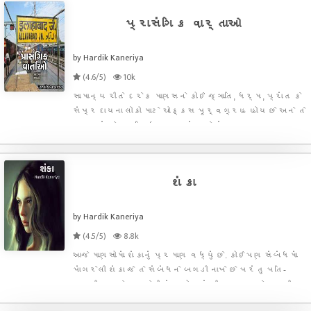
પ્રાસંગિક વાર્તાઓ
by Hardik Kaneriya
(4.6/5)
10k
સામાન્ય રીતે દરેક માણસને કોઈ જ્ઞાતિ, ધર્મ, પ્રાંત કે
સંપ્રદાયના લોકો માટે ચોક્કસ પૂર્વગ્રહ હોય છે અને તે
માણસનું તે જ્ઞાતિ, ધર્મ, પ્રાંત કે સંપ્રદાયના માણસ
સાથેનું વર્તન અભિપ્રાયયુક્ત અને શંકાશીલ બની જતું
હોય છે. એ પૂર્વગ્રહ ધીમે ધીમે માણસના દિમાગમાં એ હદ
શંકા
by Hardik Kaneriya
(4.5/5)
8.8k
આજે માણસોમાં શંકાનું પ્રમાણ વધ્યું છે. કોઈપણ સંબંધમાં
પાંગરેલી શંકા જે તે સંબંધને બગડી નાખે છે પરંતુ પતિ-
પત્ની વચ્ચે જન્મેલી શંકા તો આખું જીવતર જ ઝેર કરી
નાખે છે. પતિ-પત્નીએ યાદ રાખવું ઘટે કે એકબીજા પરના