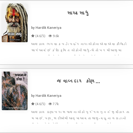
વિશ્વાસનો તાંતણો જેટલો મજબૂત હશે એટલું જ જીવન
જીવવા
સાચા સાધુ
by Hardik Kaneriya
(4.6/5)
9.6k
આજકાલ ભગવા કપડાં પહેરનારા લોકોના એવા એવા કૌભાંડો
સામે આવે છે કે શિક્ષિત લોકોની સાધુ-સંતો પરથી આસ્થા
ડગવા લાગી છે. એ વાત સાચી છે કે આજે ધર્મના નામે દંભ
વધ્યો છે પરંતુ માણસને ત્રિકાળજ્ઞાની સંતનો ભેટો થઇ
ગયો હોય એવા પ્રસંગોનો પણ તોટો નથી. પ્રત્યેક સંત
સાચા અ
જવાબદાર કોણ...
by Hardik Kaneriya
(4.6/5)
7.7k
આજકાલ ઘણા ખરા સમાજના લોકો પ્રેમલગ્નને સ્વીકારતા
થયા છે. પણ, સદીઓથી ચાલ્યા આવતા સાસુ-વહુના ઝઘડાનો
ઉકેલ કોઈ શોધી શક્યું નથી. કેટલાક કિસ્સાઓમાં વહુ
પોતાના સાસુ-સસરાથી જુદા થઇ જવાની જીદ કરતી હોય છે